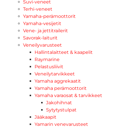
Suvi-veneet
Terhi-veneet
Yamaha-perämoottorit
Yamaha-vesijetit
Vene- ja jettitrailerit
Savorak-laiturit
Veneilyvarusteet
Hallintalaitteet & kaapelit
Raymarine
Pelastusliivit
Veneilytarvikkeet
Yamaha aggrekaatit
Yamaha perämoottorit
Yamaha varaosat & tarvikkeet
Jakohihnat
Sytytystulpat
Jääkaapit
Yamarin venevarusteet