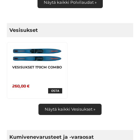
Näytä kaikki Polvilaudat »
Vesisukset
VESISUKSET 170CM COMBO
260,00 €
OSTA
Näytä kaikki Vesisukset »
Kumivenevarusteet ja -varaosat