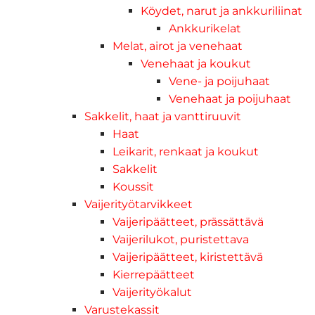
Köydet, narut ja ankkuriliinat
Ankkurikelat
Melat, airot ja venehaat
Venehaat ja koukut
Vene- ja poijuhaat
Venehaat ja poijuhaat
Sakkelit, haat ja vanttiruuvit
Haat
Leikarit, renkaat ja koukut
Sakkelit
Koussit
Vaijerityötarvikkeet
Vaijeripäätteet, prässättävä
Vaijerilukot, puristettava
Vaijeripäätteet, kiristettävä
Kierrepäätteet
Vaijerityökalut
Varustekassit