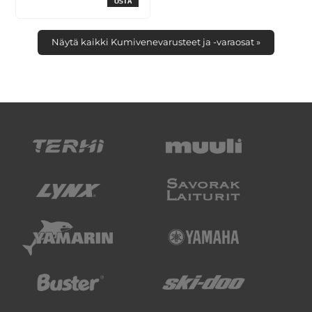
OSTA
Näytä kaikki Kumivenevarusteet ja -varaosat »