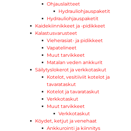
Ohjauslaitteet
Hydrauliohjauspaketit
Hydrauliohjauspaketit
Kaidekiinnikkeet ja -pidikkeet
Kalastusvarusteet
Vieherasiat- ja pidikkeet
Vapatelineet
Muut tarvikkeet
Matalan veden ankkurit
Säilytyslokerot ja verkkotaskut
Kotelot, vesitiiviit kotelot ja
tavarataskut
Kotelot ja tavarataskut
Verkkotaskut
Muut tarvikkeet
Verkkotaskut
Köydet, ketjut ja venehaat
Ankkurointi ja kiinnitys