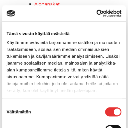
Ajohanskat
Ajolasit
Huoltotarvikkeet
Kelkkatarvikkeet
Kengät
Tämä sivusto käyttää evästeitä
Kypärät
Käytämme evästeitä tarjoamamme sisällön ja mainosten
Lynx
räätälöimiseen, sosiaalisen median ominaisuuksien
Lynx ajovarusteet
tukemiseen ja kävijämäärämme analysoimiseen. Lisäksi
Ajohousut
jaamme sosiaalisen median, mainosalan ja analytiikka-
Ajotakit
alan kumppaneillemme tietoja siitä, miten käytät
HAALARIT
sivustoamme. Kumppanimme voivat yhdistää näitä
Lynx vapaa-ajan asusteet
tietoja muihin tietoihin, joita olet antanut heille tai joita on
Lynx asusteet
kerätty, kun olet käyttänyt heidän palvelujaan.
Lynx vaatetus
Ski-Doo
Lisätietoja:
karilainen.fi/tietosuoja
Suostumuksen
Ski-Doo ajovarusteet
Välttämätön
valinta
Ski-Doo vapaa-ajan asusteet
Suojavarusteet