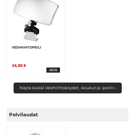
VESIHIIHTOPEILI
34,00 €
OSTA
Näytä kaikki Vesihiihtoköydet, -koukut ja -peilit »
Polvilaudat