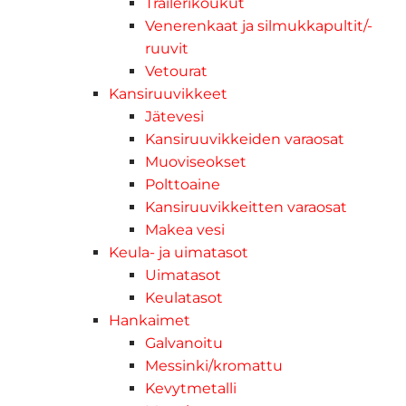
Trailerikoukut
Venerenkaat ja silmukkapultit/-
ruuvit
Vetourat
Kansiruuvikkeet
Jätevesi
Kansiruuvikkeiden varaosat
Muoviseokset
Polttoaine
Kansiruuvikkeitten varaosat
Makea vesi
Keula- ja uimatasot
Uimatasot
Keulatasot
Hankaimet
Galvanoitu
Messinki/kromattu
Kevytmetalli