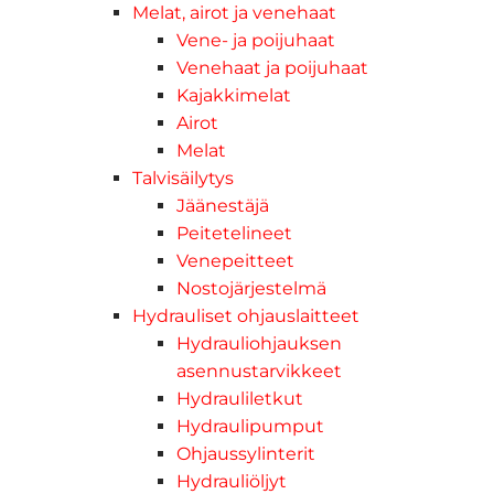
Melat, airot ja venehaat
Vene- ja poijuhaat
Venehaat ja poijuhaat
Kajakkimelat
Airot
Melat
Talvisäilytys
Jäänestäjä
Peitetelineet
Venepeitteet
Nostojärjestelmä
Hydrauliset ohjauslaitteet
Hydrauliohjauksen
asennustarvikkeet
Hydrauliletkut
Hydraulipumput
Ohjaussylinterit
Hydrauliöljyt