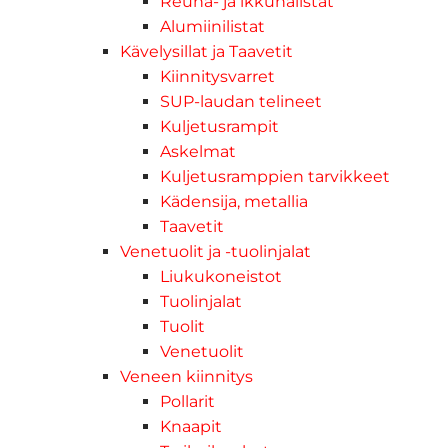
Reuna- ja ikkunalistat
Alumiinilistat
Kävelysillat ja Taavetit
Kiinnitysvarret
SUP-laudan telineet
Kuljetusrampit
Askelmat
Kuljetusramppien tarvikkeet
Kädensija, metallia
Taavetit
Venetuolit ja -tuolinjalat
Liukukoneistot
Tuolinjalat
Tuolit
Venetuolit
Veneen kiinnitys
Pollarit
Knaapit