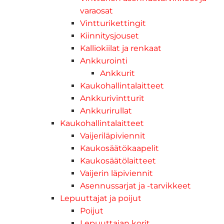
varaosat
Vintturikettingit
Kiinnitysjouset
Kalliokiilat ja renkaat
Ankkurointi
Ankkurit
Kaukohallintalaitteet
Ankkurivintturit
Ankkurirullat
Kaukohallintalaitteet
Vaijeriläpiviennit
Kaukosäätökaapelit
Kaukosäätölaitteet
Vaijerin läpiviennit
Asennussarjat ja -tarvikkeet
Lepuuttajat ja poijut
Poijut
Lepuuttajan korit