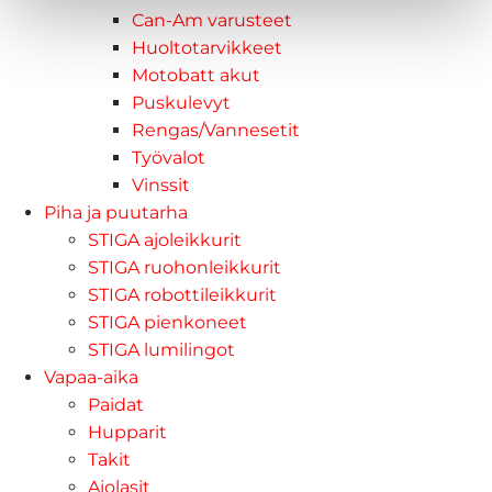
Can-Am varusteet
Huoltotarvikkeet
Motobatt akut
Puskulevyt
Rengas/Vannesetit
Työvalot
Vinssit
Piha ja puutarha
STIGA ajoleikkurit
STIGA ruohonleikkurit
STIGA robottileikkurit
STIGA pienkoneet
STIGA lumilingot
Vapaa-aika
Paidat
Hupparit
Takit
Ajolasit