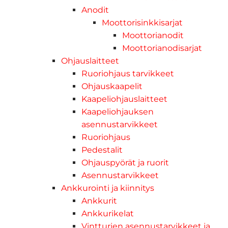
Anodit
Moottorisinkkisarjat
Moottorianodit
Moottorianodisarjat
Ohjauslaitteet
Ruoriohjaus tarvikkeet
Ohjauskaapelit
Kaapeliohjauslaitteet
Kaapeliohjauksen
asennustarvikkeet
Ruoriohjaus
Pedestalit
Ohjauspyörät ja ruorit
Asennustarvikkeet
Ankkurointi ja kiinnitys
Ankkurit
Ankkurikelat
Vintturien asennustarvikkeet ja