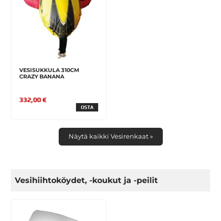
VESISUKKULA 310CM
CRAZY BANANA
332,00 €
OSTA
Näytä kaikki Vesirenkaat »
Vesihiihtoköydet, -koukut ja -peilit