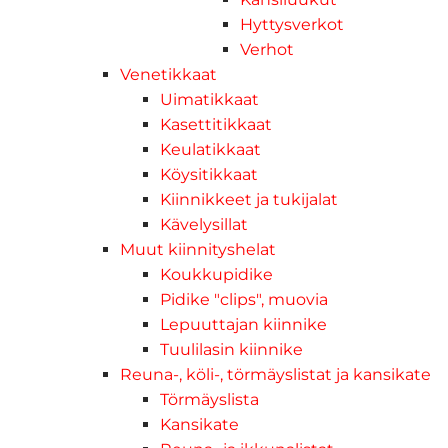
Hyttysverkot
Verhot
Venetikkaat
Uimatikkaat
Kasettitikkaat
Keulatikkaat
Köysitikkaat
Kiinnikkeet ja tukijalat
Kävelysillat
Muut kiinnityshelat
Koukkupidike
Pidike "clips", muovia
Lepuuttajan kiinnike
Tuulilasin kiinnike
Reuna-, köli-, törmäyslistat ja kansikate
Törmäyslista
Kansikate