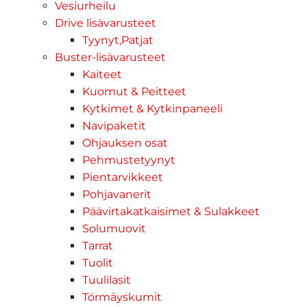
Vesiurheilu
Drive lisävarusteet
Tyynyt,Patjat
Buster-lisävarusteet
Kaiteet
Kuomut & Peitteet
Kytkimet & Kytkinpaneeli
Navipaketit
Ohjauksen osat
Pehmustetyynyt
Pientarvikkeet
Pohjavanerit
Päävirtakatkaisimet & Sulakkeet
Solumuovit
Tarrat
Tuolit
Tuulilasit
Törmäyskumit