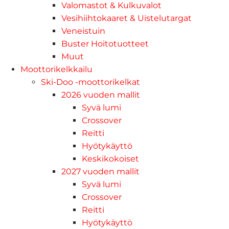
Valomastot & Kulkuvalot
Vesihiihtokaaret & Uistelutargat
Veneistuin
Buster Hoitotuotteet
Muut
Moottorikelkkailu
Ski-Doo -moottorikelkat
2026 vuoden mallit
Syvä lumi
Crossover
Reitti
Hyötykäyttö
Keskikokoiset
2027 vuoden mallit
Syvä lumi
Crossover
Reitti
Hyötykäyttö