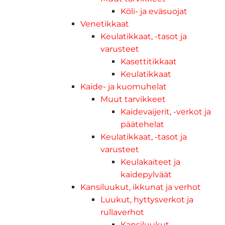
Köli- ja eväsuojat
Venetikkaat
Keulatikkaat, -tasot ja
varusteet
Kasettitikkaat
Keulatikkaat
Kaide- ja kuomuhelat
Muut tarvikkeet
Kaidevaijerit, -verkot ja
päätehelat
Keulatikkaat, -tasot ja
varusteet
Keulakaiteet ja
kaidepylväät
Kansiluukut, ikkunat ja verhot
Luukut, hyttysverkot ja
rullaverhot
Kansiluukut