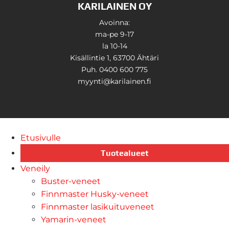
KARILAINEN OY
Avoinna:
ma-pe 9-17
la 10-14
Kisällintie 1, 63700 Ähtäri
Puh. 0400 600 775
myynti@karilainen.fi
Etusivulle
Tuotealueet
Veneily
Buster-veneet
Finnmaster Husky-veneet
Finnmaster lasikuituveneet
Yamarin-veneet