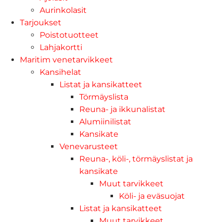
Aurinkolasit
Tarjoukset
Poistotuotteet
Lahjakortti
Maritim venetarvikkeet
Kansihelat
Listat ja kansikatteet
Törmäyslista
Reuna- ja ikkunalistat
Alumiinilistat
Kansikate
Venevarusteet
Reuna-, köli-, törmäyslistat ja
kansikate
Muut tarvikkeet
Köli- ja eväsuojat
Listat ja kansikatteet
Muut tarvikkeet