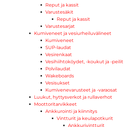
Reput ja kassit
Varustesäkit
Reput ja kassit
Varustesarjat
Kumiveneet ja vesiurheiluvälineet
Kumiveneet
SUP-laudat
Vesirenkaat
Vesihiihtoköydet, -koukut ja -peilit
Polvilaudat
Wakeboards
Vesisukset
Kumivenevarusteet ja -varaosat
Luukut, hyttysverkot ja rullaverhot
Moottoritarvikkeet
Ankkurointi ja kiinnitys
Vintturit ja keulapotkurit
Ankkurivintturit