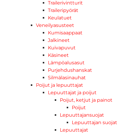
Trailerivintturit
Traileripyörät
Keulatuet
Veneilyasusteet
Kumisaappaat
Jalkineet
Kuivapuvut
Käsineet
Lämpöalusasut
Purjehdushanskat
Silmälasinauhat
Poijut ja lepuuttajat
Lepuuttajat ja poijut
Poijut, ketjut ja painot
Poijut
Lepuuttajansuojat
Lepuuttajan suojat
Lepuuttajat