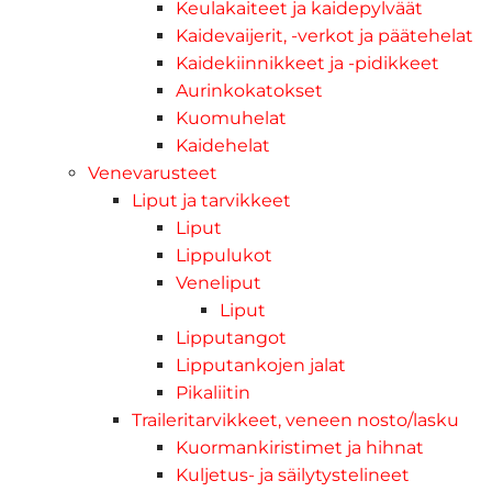
Keulakaiteet ja kaidepylväät
Kaidevaijerit, -verkot ja päätehelat
Kaidekiinnikkeet ja -pidikkeet
Aurinkokatokset
Kuomuhelat
Kaidehelat
Venevarusteet
Liput ja tarvikkeet
Liput
Lippulukot
Veneliput
Liput
Lipputangot
Lipputankojen jalat
Pikaliitin
Traileritarvikkeet, veneen nosto/lasku
Kuormankiristimet ja hihnat
Kuljetus- ja säilytystelineet