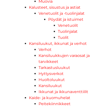
Muovia
Kalusteet, sisustus ja astiat
Venetuolit ja -tuolinjalat
Pöydät ja istuimet
Venetuolit
Tuolinjalat
Tuolit
Kansiluukut, ikkunat ja verhot
Verhot
Kansiluukkujen varaosat ja
tarvikkeet
Tarkastusluukut
Hyttysverkot
Huoltoluukut
Kansiluukut
Ikkunat ja ikkunaventtiilit
Kaide- ja kuomuhelat
Peitekiinnikkeet