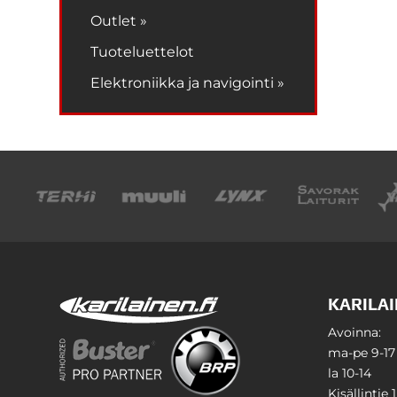
Outlet »
Tuoteluettelot
Elektroniikka ja navigointi »
KARILAI
Avoinna:
ma-pe 9-17
la 10-14
Kisällintie 