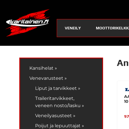
VENEILY
MOOTTORIKELKK
An
Kansihelat »
Venevarusteet »
Liput ja tarvikkeet »
A
Traileritarvikkeet,
10
veneen nosto/lasku »
Veneilyasusteet »
97
Poijut ja lepuuttajat »