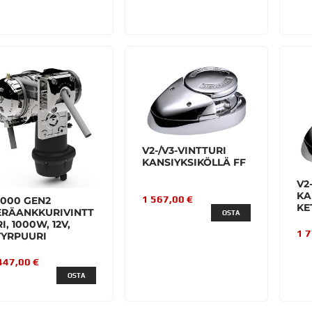
V2-/V3-VINTTURI
KANSIYKSIKÖLLÄ FF
V2
KA
1 567,00 €
2000 GEN2
KE
ERÄANKKURIVINTT
OSTA
I, 1000W, 12V,
1 
YYRPUURI
447,00 €
OSTA