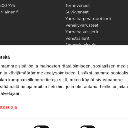
600 775
Terhi-veneet
ilainen.fi
Suvi-veneet
Yamaha-perämoottorit
Veneilyvarusteet
Yamaha-vesijetit
Venetrailerit
Savorak-laiturit
PUUTARHA
KARILAINEN
teitä
Yritysesittely
mamme sisällön ja mainosten räätälöimiseen, sosiaalisen medi
Yhteystiedot
n ja kävijämäärämme analysoimiseen. Lisäksi jaamme sosiaali
LAITTEET
Huolto ja korjaamo
alan kumppaneillemme tietoja siitä, miten käytät sivustoamme.
Ajankohtaista
näitä tietoja muihin tietoihin, joita olet antanut heille tai joita 
Tarjouspyyntö
önkijät
palvelujaan.
Toimitusehdot
Kilpailujen / arpajaisten säännö
ietosuoja
Tilauksen peruuttaminen