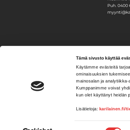
Puh. 0400 
myynti@kar
PIHA & 
Tämä sivusto käyttää eväs
Stiga
Käytämme evästeitä tarjoa
ominaisuuksien tukemisee
VAIHTO
mainosalan ja analytiikka-
Kumppanimme voivat yhdistää 
Veneet
Kelkat ja m
kun olet käyttänyt heidän 
Lisätietoja:
karilainen.fi/t
Suostumuksen