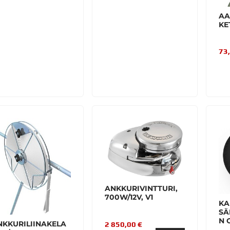
AA
KE
73
ANKKURIVINTTURI,
700W/12V, V1
KA
SÄ
N 
NKKURILIINAKELA
2 850,00 €