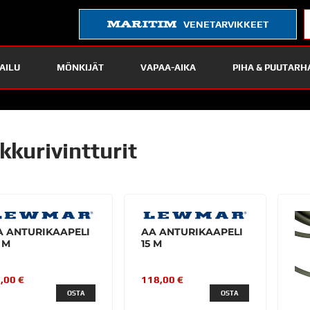
VENETARVIKKEET
AILU
MÖNKIJÄT
VAPAA-AIKA
PIHA & PUUTARH
kkurivintturit
A ANTURIKAAPELI
AA ANTURIKAAPELI
 M
15 M
,00 €
118,00 €
OSTA
OSTA