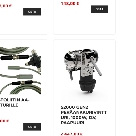
148,00 €
8,00 €
OSTA
OSTA
STOLIITIN AA-
TURILLE
S2000 GEN2
PERÄANKKURIVINTT
URI, 1000W, 12V,
,00 €
PAAPUURI
OSTA
2 447,00 €