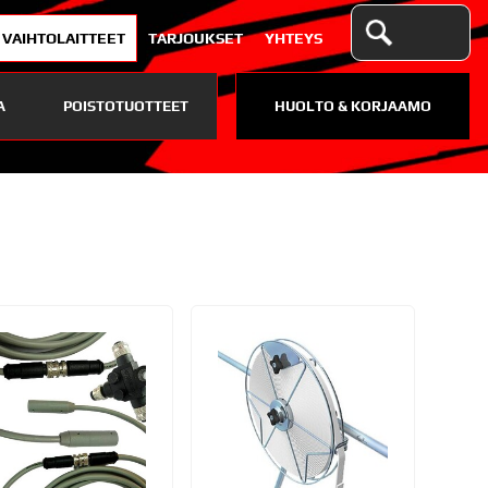
VAIHTOLAITTEET
TARJOUKSET
YHTEYS
A
POISTOTUOTTEET
HUOLTO & KORJAAMO