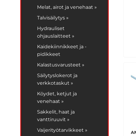
Melat, airot ja venehaat »
Talvisäilytys »
Hydrauliset
ohjauslaitteet »
Kaidekiinnikkeet ja -
pidikkeet
Kalastusvarusteet »
Säilytyslokerot ja
verkkotaskut »
Köydet, ketjut ja
venehaat »
Sakkelit, haat ja
vanttiruuvit »
Vaijerityötarvikkeet »
A