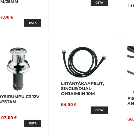
0M/25MM
OSTA
11
7,00 €
OSTA
LIITÄNTÄKAAPELIT,
SINGLE/DUAL-
OHJAIMIIN 10M
ÖYSIRUMPU C3 12V
PI
APSTAN
AN
64,00 €
OSTA
107,00 €
68
OSTA