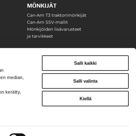
MÖNKIJÄT
Can-Am T3 traktorimönkijät
Can-Am SSV-mallit
Mönkijöiden lisävarusteet
ja tarvikkeet
Salli kaikki
an
sen median,
Salli valinta
on kerätty,
Kiellä
t