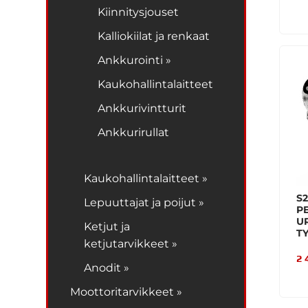
Kiinnitysjouset
Kalliokiilat ja renkaat
Ankkurointi »
Kaukohallintalaitteet
Ankkurivintturit
Ankkurirullat
Kaukohallintalaitteet »
S
Lepuuttajat ja poijut »
P
UR
Ketjut ja
T
ketjutarvikkeet »
2 
Anodit »
Moottoritarvikkeet »