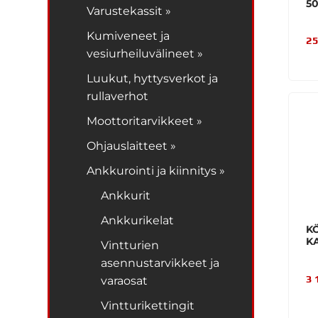
5
Varustekassit »
Kumiveneet ja
25
vesiurheiluvälineet »
Luukut, hyttysverkot ja
rullaverhot
Moottoritarvikkeet »
Ohjauslaitteet »
Ankkurointi ja kiinnitys »
Ankkurit
Ankkurikelat
K
K
Vintturien
asennustarvikkeet ja
3 
varaosat
Vintturikettingit