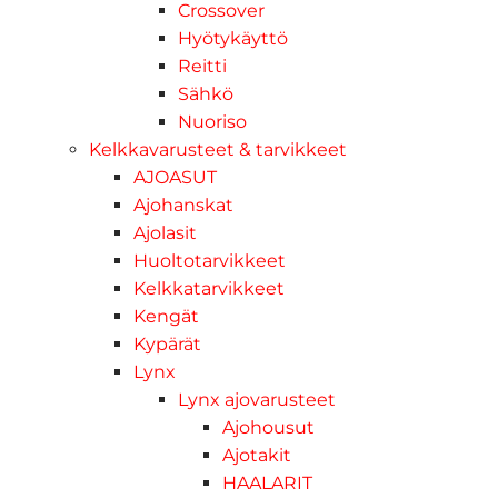
Crossover
Hyötykäyttö
Reitti
Sähkö
Nuoriso
Kelkkavarusteet & tarvikkeet
AJOASUT
Ajohanskat
Ajolasit
Huoltotarvikkeet
Kelkkatarvikkeet
Kengät
Kypärät
Lynx
Lynx ajovarusteet
Ajohousut
Ajotakit
HAALARIT