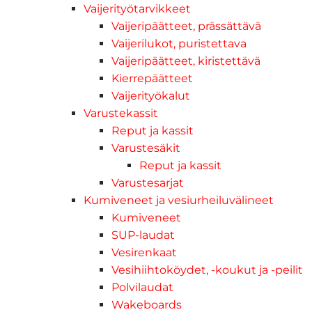
Vaijerityötarvikkeet
Vaijeripäätteet, prässättävä
Vaijerilukot, puristettava
Vaijeripäätteet, kiristettävä
Kierrepäätteet
Vaijerityökalut
Varustekassit
Reput ja kassit
Varustesäkit
Reput ja kassit
Varustesarjat
Kumiveneet ja vesiurheiluvälineet
Kumiveneet
SUP-laudat
Vesirenkaat
Vesihiihtoköydet, -koukut ja -peilit
Polvilaudat
Wakeboards