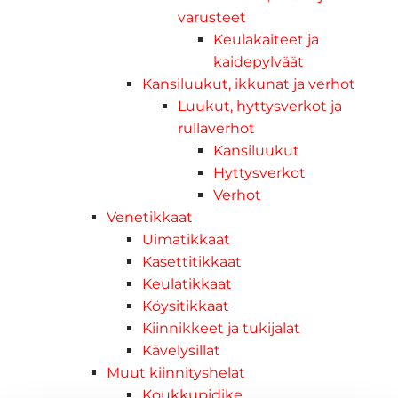
varusteet
Keulakaiteet ja
kaidepylväät
Kansiluukut, ikkunat ja verhot
Luukut, hyttysverkot ja
rullaverhot
Kansiluukut
Hyttysverkot
Verhot
Venetikkaat
Uimatikkaat
Kasettitikkaat
Keulatikkaat
Köysitikkaat
Kiinnikkeet ja tukijalat
Kävelysillat
Muut kiinnityshelat
Koukkupidike