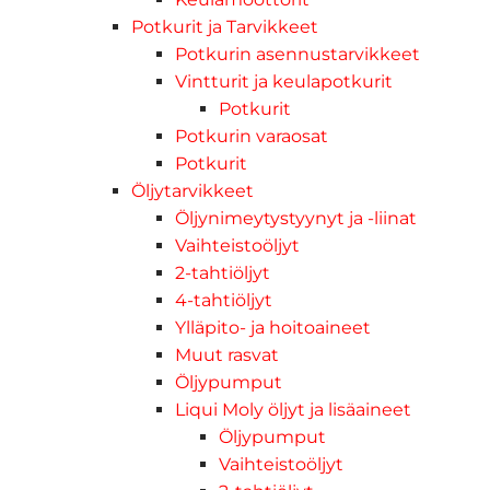
Potkurit ja Tarvikkeet
Potkurin asennustarvikkeet
Vintturit ja keulapotkurit
Potkurit
Potkurin varaosat
Potkurit
Öljytarvikkeet
Öljynimeytystyynyt ja -liinat
Vaihteistoöljyt
2-tahtiöljyt
4-tahtiöljyt
Ylläpito- ja hoitoaineet
Muut rasvat
Öljypumput
Liqui Moly öljyt ja lisäaineet
Öljypumput
Vaihteistoöljyt