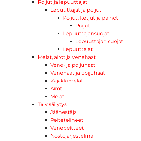
Poijut ja lepuuttajat
Lepuuttajat ja poijut
Poijut, ketjut ja painot
Poijut
Lepuuttajansuojat
Lepuuttajan suojat
Lepuuttajat
Melat, airot ja venehaat
Vene- ja poijuhaat
Venehaat ja poijuhaat
Kajakkimelat
Airot
Melat
Talvisäilytys
Jäänestäjä
Peitetelineet
Venepeitteet
Nostojärjestelmä