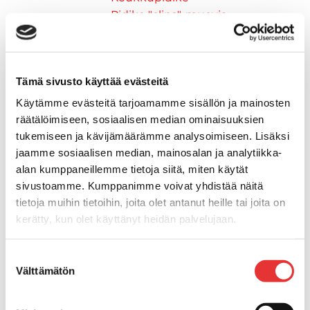
Pidike "clips", muovia
Lepuuttajan kiinnike
Tuulilasin kiinnike
Reuna-, köli-, törmäyslistat ja kansikate
Tämä sivusto käyttää evästeitä
Törmäyslista
Kansikate
Käytämme evästeitä tarjoamamme sisällön ja mainosten
Reuna- ja ikkunalistat
räätälöimiseen, sosiaalisen median ominaisuuksien
Alumiinilistat
tukemiseen ja kävijämäärämme analysoimiseen. Lisäksi
jaamme sosiaalisen median, mainosalan ja analytiikka-
Kävelysillat ja Taavetit
alan kumppaneillemme tietoja siitä, miten käytät
Kiinnitysvarret
sivustoamme. Kumppanimme voivat yhdistää näitä
SUP-laudan telineet
tietoja muihin tietoihin, joita olet antanut heille tai joita on
Kuljetusrampit
kerätty, kun olet käyttänyt heidän palvelujaan.
Askelmat
Kuljetusramppien tarvikkeet
Lisätietoja:
karilainen.fi/tietosuoja
Kädensija, metallia
Suostumuksen
Välttämätön
valinta
Taavetit
Venetuolit ja -tuolinjalat
Liukukoneistot