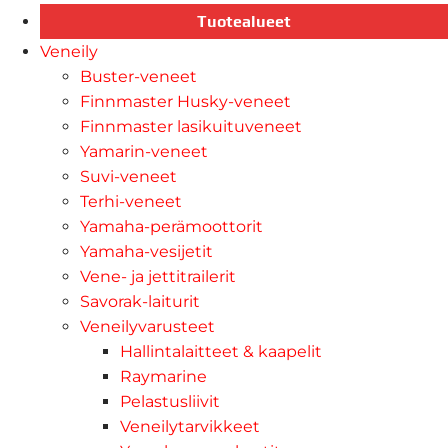
Tuotealueet
Veneily
Buster-veneet
Finnmaster Husky-veneet
Finnmaster lasikuituveneet
Yamarin-veneet
Suvi-veneet
Terhi-veneet
Yamaha-perämoottorit
Yamaha-vesijetit
Vene- ja jettitrailerit
Savorak-laiturit
Veneilyvarusteet
Hallintalaitteet & kaapelit
Raymarine
Pelastusliivit
Veneilytarvikkeet