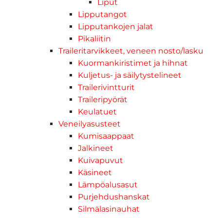
Liput
Lipputangot
Lipputankojen jalat
Pikaliitin
Traileritarvikkeet, veneen nosto/lasku
Kuormankiristimet ja hihnat
Kuljetus- ja säilytystelineet
Trailerivintturit
Traileripyörät
Keulatuet
Veneilyasusteet
Kumisaappaat
Jalkineet
Kuivapuvut
Käsineet
Lämpöalusasut
Purjehdushanskat
Silmälasinauhat