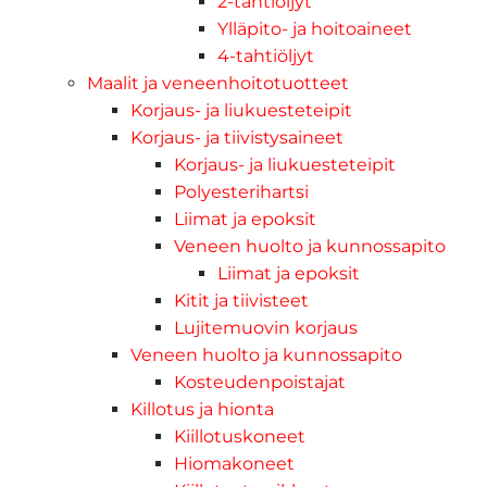
2-tahtiöljyt
Ylläpito- ja hoitoaineet
4-tahtiöljyt
Maalit ja veneenhoitotuotteet
Korjaus- ja liukuesteteipit
Korjaus- ja tiivistysaineet
Korjaus- ja liukuesteteipit
Polyesterihartsi
Liimat ja epoksit
Veneen huolto ja kunnossapito
Liimat ja epoksit
Kitit ja tiivisteet
Lujitemuovin korjaus
Veneen huolto ja kunnossapito
Kosteudenpoistajat
Killotus ja hionta
Kiillotuskoneet
Hiomakoneet