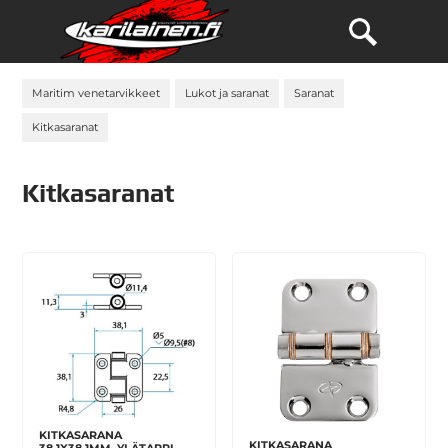
Maritim venetarvikkeet
Lukot ja saranat
Saranat
Kitkasaranat
Kitkasaranat
KITKASARANA
KITKASARANA