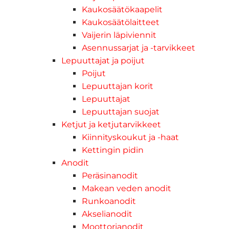
Kaukosäätökaapelit
Kaukosäätölaitteet
Vaijerin läpiviennit
Asennussarjat ja -tarvikkeet
Lepuuttajat ja poijut
Poijut
Lepuuttajan korit
Lepuuttajat
Lepuuttajan suojat
Ketjut ja ketjutarvikkeet
Kiinnityskoukut ja -haat
Kettingin pidin
Anodit
Peräsinanodit
Makean veden anodit
Runkoanodit
Akselianodit
Moottorianodit