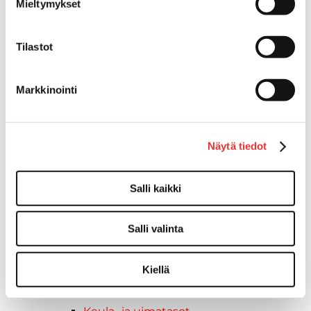
Mieltymykset
Tuolinjalat
Tuolit
Tilastot
Venetuolit
Veneen kiinnitys
Pollarit
Markkinointi
Knaapit
Trailerikoukut
Venerenkaat ja silmukkapultit/-
Näytä tiedot
ruuvit
Vetourat
Salli kaikki
Kansiruuvikkeet
Jätevesi
Kansiruuvikkeiden varaosat
Salli valinta
Muoviseokset
Polttoaine
Kiellä
Kansiruuvikkeitten varaosat
Makea vesi