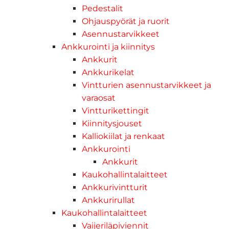
Pedestalit
Ohjauspyörät ja ruorit
Asennustarvikkeet
Ankkurointi ja kiinnitys
Ankkurit
Ankkurikelat
Vintturien asennustarvikkeet ja
varaosat
Vintturikettingit
Kiinnitysjouset
Kalliokiilat ja renkaat
Ankkurointi
Ankkurit
Kaukohallintalaitteet
Ankkurivintturit
Ankkurirullat
Kaukohallintalaitteet
Vaijeriläpiviennit