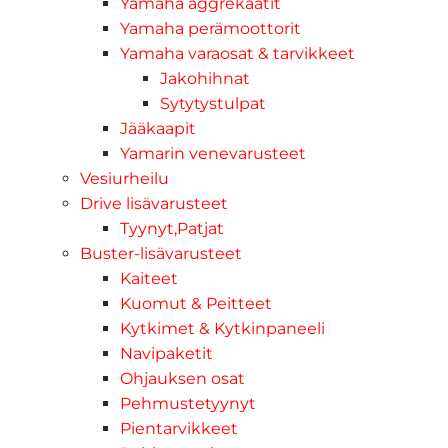
Yamaha aggrekaatit
Yamaha perämoottorit
Yamaha varaosat & tarvikkeet
Jakohihnat
Sytytystulpat
Jääkaapit
Yamarin venevarusteet
Vesiurheilu
Drive lisävarusteet
Tyynyt,Patjat
Buster-lisävarusteet
Kaiteet
Kuomut & Peitteet
Kytkimet & Kytkinpaneeli
Navipaketit
Ohjauksen osat
Pehmustetyynyt
Pientarvikkeet