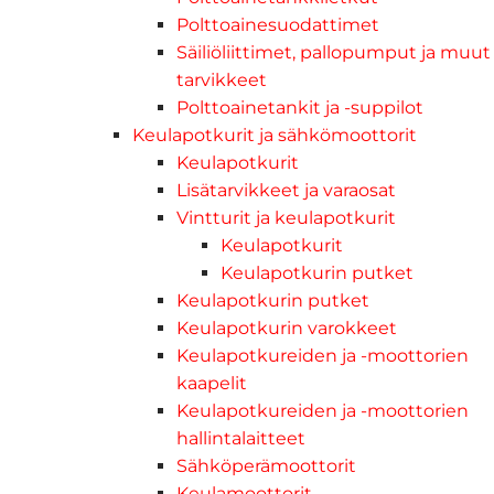
Polttoainesuodattimet
Säiliöliittimet, pallopumput ja muut
tarvikkeet
Polttoainetankit ja -suppilot
Keulapotkurit ja sähkömoottorit
Keulapotkurit
Lisätarvikkeet ja varaosat
Vintturit ja keulapotkurit
Keulapotkurit
Keulapotkurin putket
Keulapotkurin putket
Keulapotkurin varokkeet
Keulapotkureiden ja -moottorien
kaapelit
Keulapotkureiden ja -moottorien
hallintalaitteet
Sähköperämoottorit
Keulamoottorit