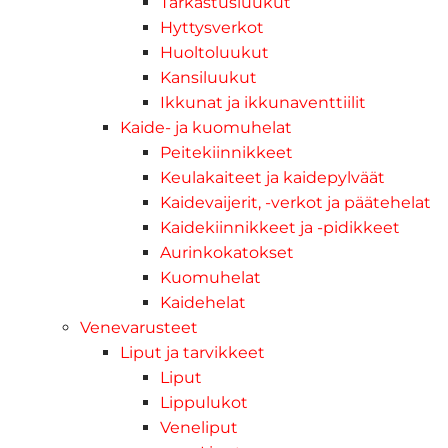
Tarkastusluukut
Hyttysverkot
Huoltoluukut
Kansiluukut
Ikkunat ja ikkunaventtiilit
Kaide- ja kuomuhelat
Peitekiinnikkeet
Keulakaiteet ja kaidepylväät
Kaidevaijerit, -verkot ja päätehelat
Kaidekiinnikkeet ja -pidikkeet
Aurinkokatokset
Kuomuhelat
Kaidehelat
Venevarusteet
Liput ja tarvikkeet
Liput
Lippulukot
Veneliput