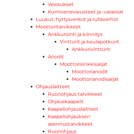
Vesisukset
Kumivenevarusteet ja -varaosat
Luukut, hyttysverkot ja rullaverhot
Moottoritarvikkeet
Ankkurointi ja kiinnitys
Vintturit ja keulapotkurit
Ankkurivintturit
Anodit
Moottorisinkkisarjat
Moottorianodit
Moottorianodisarjat
Ohjauslaitteet
Ruoriohjaus tarvikkeet
Ohjauskaapelit
Kaapeliohjauslaitteet
Kaapeliohjauksen
asennustarvikkeet
Ruoriohjaus