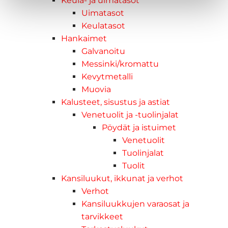
Keula- ja uimatasot
Uimatasot
Keulatasot
Hankaimet
Galvanoitu
Messinki/kromattu
Kevytmetalli
Muovia
Kalusteet, sisustus ja astiat
Venetuolit ja -tuolinjalat
Pöydät ja istuimet
Venetuolit
Tuolinjalat
Tuolit
Kansiluukut, ikkunat ja verhot
Verhot
Kansiluukkujen varaosat ja
tarvikkeet