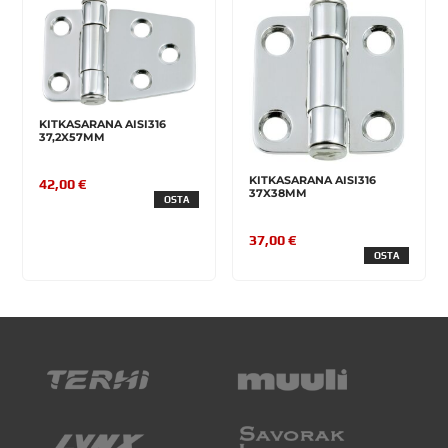
KITKASARANA AISI316
37,2X57MM
KITKASARANA AISI316
42,00 €
37X38MM
OSTA
37,00 €
OSTA