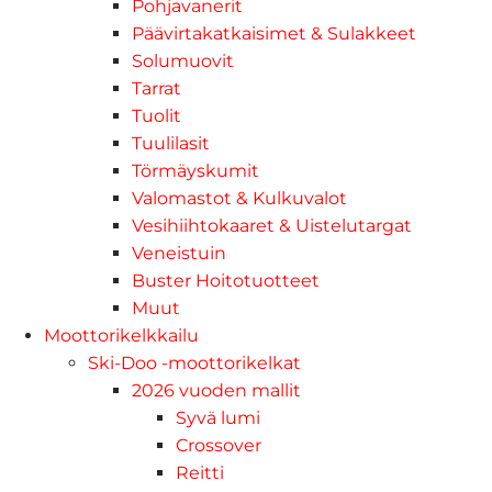
Pohjavanerit
Päävirtakatkaisimet & Sulakkeet
Solumuovit
Tarrat
Tuolit
Tuulilasit
Törmäyskumit
Valomastot & Kulkuvalot
Vesihiihtokaaret & Uistelutargat
Veneistuin
Buster Hoitotuotteet
Muut
Moottorikelkkailu
Ski-Doo -moottorikelkat
2026 vuoden mallit
Syvä lumi
Crossover
Reitti