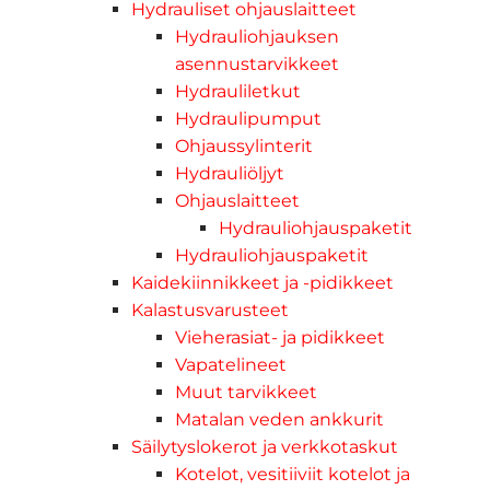
Hydrauliset ohjauslaitteet
Hydrauliohjauksen
asennustarvikkeet
Hydrauliletkut
Hydraulipumput
Ohjaussylinterit
Hydrauliöljyt
Ohjauslaitteet
Hydrauliohjauspaketit
Hydrauliohjauspaketit
Kaidekiinnikkeet ja -pidikkeet
Kalastusvarusteet
Vieherasiat- ja pidikkeet
Vapatelineet
Muut tarvikkeet
Matalan veden ankkurit
Säilytyslokerot ja verkkotaskut
Kotelot, vesitiiviit kotelot ja