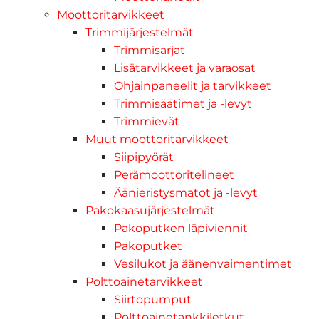
Moottoritarvikkeet
Trimmijärjestelmät
Trimmisarjat
Lisätarvikkeet ja varaosat
Ohjainpaneelit ja tarvikkeet
Trimmisäätimet ja -levyt
Trimmievät
Muut moottoritarvikkeet
Siipipyörät
Perämoottoritelineet
Äänieristysmatot ja -levyt
Pakokaasujärjestelmät
Pakoputken läpiviennit
Pakoputket
Vesilukot ja äänenvaimentimet
Polttoainetarvikkeet
Siirtopumput
Polttoainetankkiletkut