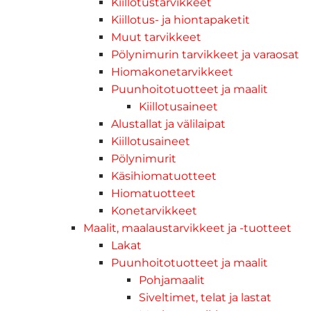
Kiillotustarvikkeet
Kiillotus- ja hiontapaketit
Muut tarvikkeet
Pölynimurin tarvikkeet ja varaosat
Hiomakonetarvikkeet
Puunhoitotuotteet ja maalit
Kiillotusaineet
Alustallat ja välilaipat
Kiillotusaineet
Pölynimurit
Käsihiomatuotteet
Hiomatuotteet
Konetarvikkeet
Maalit, maalaustarvikkeet ja -tuotteet
Lakat
Puunhoitotuotteet ja maalit
Pohjamaalit
Siveltimet, telat ja lastat