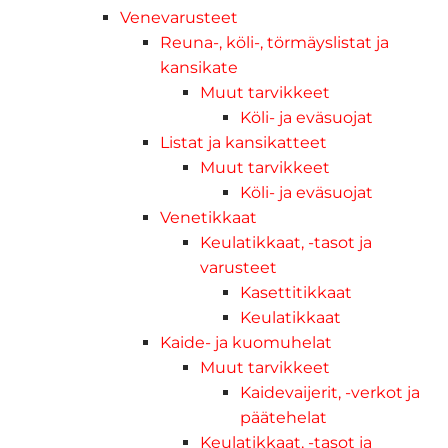
Venevarusteet
Reuna-, köli-, törmäyslistat ja
kansikate
Muut tarvikkeet
Köli- ja eväsuojat
Listat ja kansikatteet
Muut tarvikkeet
Köli- ja eväsuojat
Venetikkaat
Keulatikkaat, -tasot ja
varusteet
Kasettitikkaat
Keulatikkaat
Kaide- ja kuomuhelat
Muut tarvikkeet
Kaidevaijerit, -verkot ja
päätehelat
Keulatikkaat, -tasot ja