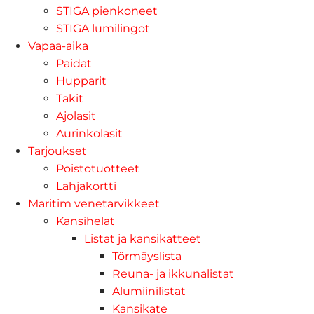
STIGA pienkoneet
STIGA lumilingot
Vapaa-aika
Paidat
Hupparit
Takit
Ajolasit
Aurinkolasit
Tarjoukset
Poistotuotteet
Lahjakortti
Maritim venetarvikkeet
Kansihelat
Listat ja kansikatteet
Törmäyslista
Reuna- ja ikkunalistat
Alumiinilistat
Kansikate