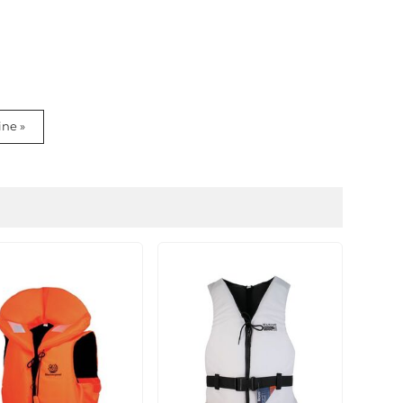
ine »