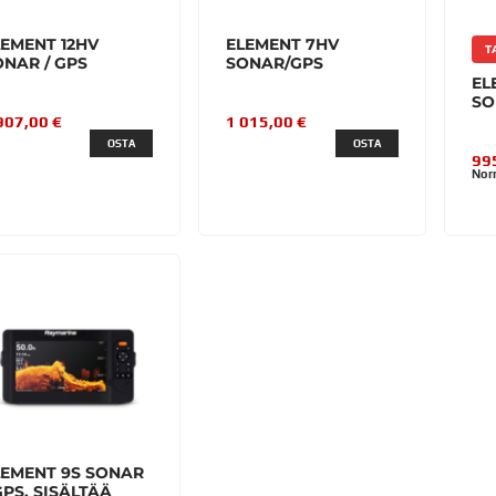
LEMENT 12HV
ELEMENT 7HV
T
ONAR / GPS
SONAR/GPS
EL
SO
907,00 €
1 015,00 €
OSTA
OSTA
99
Norm
LEMENT 9S SONAR
GPS. SISÄLTÄÄ