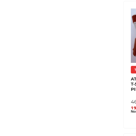
A
T-
P
4
19
Nor