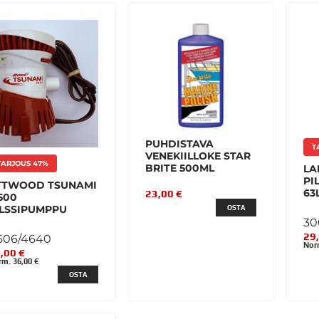
PUHDISTAVA
T
VENEKIILLOKE STAR
TARJOUS 47%
BRITE 500ML
LA
PI
TTWOOD TSUNAMI
63
23,00 €
500
ILSSIPUMPPU
OSTA
30
29
606/4640
Nor
,00 €
m. 36,00 €
OSTA