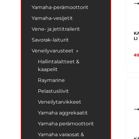
Yamaha-perämoottorit
Yamaha-vesijetit
Vene- ja jettitrailerit
K
LI
Savorak-laiturit
Veneilyvarusteet »
40
Hallintalaitteet &
kaapelit
Raymarine
Pelastusliivit
Veneilytarvikkeet
Yamaha aggrekaatit
Yamaha perämoottorit
Yamaha varaosat &