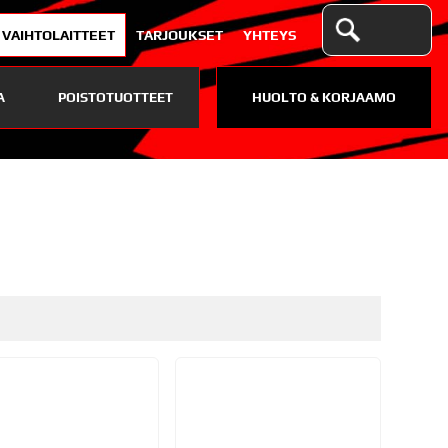
VAIHTOLAITTEET
TARJOUKSET
YHTEYS
A
POISTOTUOTTEET
HUOLTO & KORJAAMO