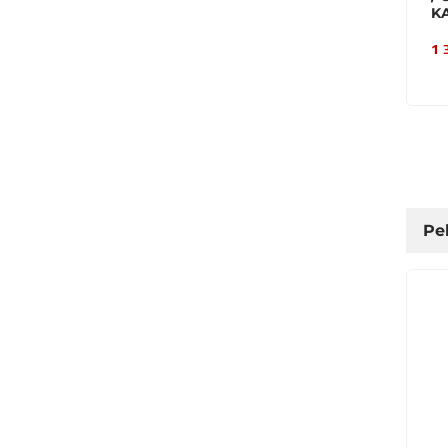
K
1 
Pel