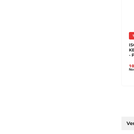
IS
KE
- 
10
Nor
Ve