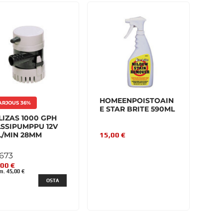
HOMEENPOISTOAIN
ARJOUS 36%
E STAR BRITE 590ML
LIZAS 1000 GPH
LSSIPUMPPU 12V
L/MIN 28MM
15,00 €
673
,00 €
m. 45,00 €
OSTA