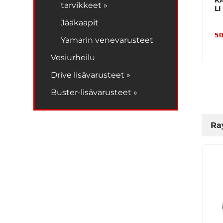
K
tarvikkeet »
LI
Jääkaapit
50
Yamarin venevarusteet
Vesiurheilu
Drive lisävarusteet »
Buster-lisävarusteet »
Ra