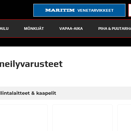
VENETARVIKKEET
AILU
MÖNKIJÄT
VAPAA-AIKA
PIHA & PUUTARH
neilyvarusteet
lintalaitteet & kaapelit