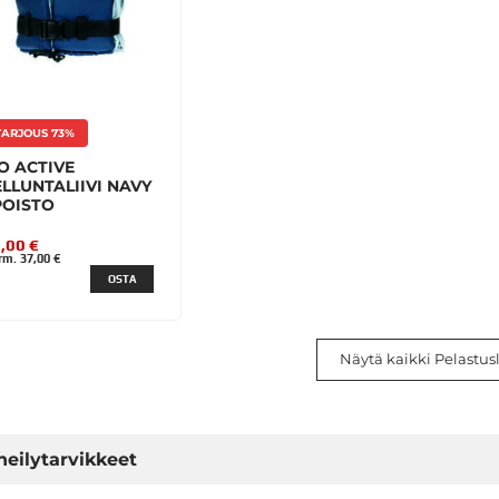
TARJOUS 73%
O ACTIVE
LLUNTALIIVI NAVY
POISTO
,00 €
m. 37,00 €
OSTA
Näytä kaikki Pelastusli
neilytarvikkeet