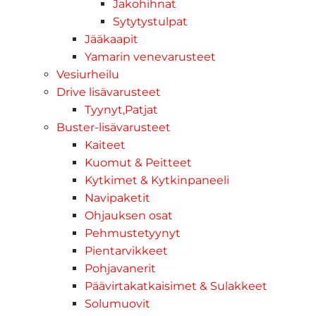
Jakohihnat
Sytytystulpat
Jääkaapit
Yamarin venevarusteet
Vesiurheilu
Drive lisävarusteet
Tyynyt,Patjat
Buster-lisävarusteet
Kaiteet
Kuomut & Peitteet
Kytkimet & Kytkinpaneeli
Navipaketit
Ohjauksen osat
Pehmustetyynyt
Pientarvikkeet
Pohjavanerit
Päävirtakatkaisimet & Sulakkeet
Solumuovit