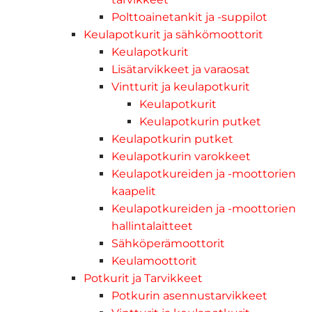
Polttoainetankit ja -suppilot
Keulapotkurit ja sähkömoottorit
Keulapotkurit
Lisätarvikkeet ja varaosat
Vintturit ja keulapotkurit
Keulapotkurit
Keulapotkurin putket
Keulapotkurin putket
Keulapotkurin varokkeet
Keulapotkureiden ja -moottorien
kaapelit
Keulapotkureiden ja -moottorien
hallintalaitteet
Sähköperämoottorit
Keulamoottorit
Potkurit ja Tarvikkeet
Potkurin asennustarvikkeet