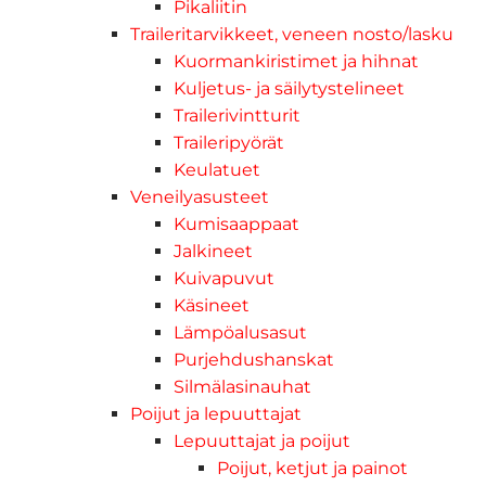
Pikaliitin
Traileritarvikkeet, veneen nosto/lasku
Kuormankiristimet ja hihnat
Kuljetus- ja säilytystelineet
Trailerivintturit
Traileripyörät
Keulatuet
Veneilyasusteet
Kumisaappaat
Jalkineet
Kuivapuvut
Käsineet
Lämpöalusasut
Purjehdushanskat
Silmälasinauhat
Poijut ja lepuuttajat
Lepuuttajat ja poijut
Poijut, ketjut ja painot