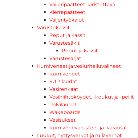
Vaijeripäätteet, kiristettävä
Kierrepäätteet
Vaijerityökalut
Varustekassit
Reput ja kassit
Varustesäkit
Reput ja kassit
Varustesarjat
Kumiveneet ja vesiurheiluvälineet
Kumiveneet
SUP-laudat
Vesirenkaat
Vesihiihtoköydet, -koukut ja -peilit
Polvilaudat
Wakeboards
Vesisukset
Kumivenevarusteet ja -varaosat
Luukut, hyttysverkot ja rullaverhot