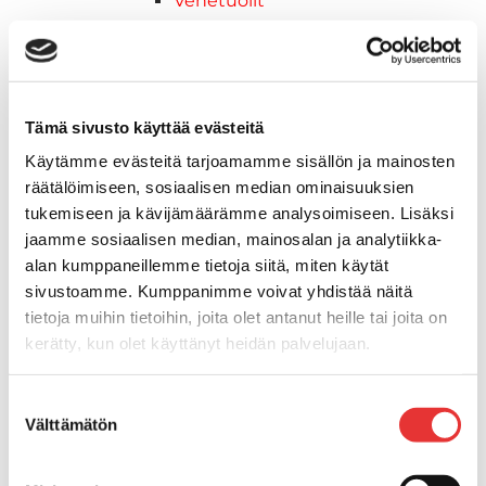
Venetuolit
Veneen kiinnitys
Pollarit
Knaapit
Trailerikoukut
Tämä sivusto käyttää evästeitä
Venerenkaat ja silmukkapultit/-
Käytämme evästeitä tarjoamamme sisällön ja mainosten
ruuvit
räätälöimiseen, sosiaalisen median ominaisuuksien
Vetourat
tukemiseen ja kävijämäärämme analysoimiseen. Lisäksi
Kansiruuvikkeet
jaamme sosiaalisen median, mainosalan ja analytiikka-
Jätevesi
alan kumppaneillemme tietoja siitä, miten käytät
Kansiruuvikkeiden varaosat
sivustoamme. Kumppanimme voivat yhdistää näitä
Muoviseokset
tietoja muihin tietoihin, joita olet antanut heille tai joita on
Polttoaine
kerätty, kun olet käyttänyt heidän palvelujaan.
Kansiruuvikkeitten varaosat
Makea vesi
Lisätietoja:
karilainen.fi/tietosuoja
Suostumuksen
Keula- ja uimatasot
Välttämätön
valinta
Uimatasot
Keulatasot