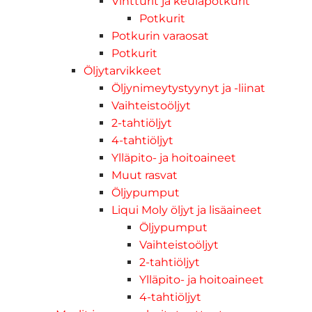
Vintturit ja keulapotkurit
Potkurit
Potkurin varaosat
Potkurit
Öljytarvikkeet
Öljynimeytystyynyt ja -liinat
Vaihteistoöljyt
2-tahtiöljyt
4-tahtiöljyt
Ylläpito- ja hoitoaineet
Muut rasvat
Öljypumput
Liqui Moly öljyt ja lisäaineet
Öljypumput
Vaihteistoöljyt
2-tahtiöljyt
Ylläpito- ja hoitoaineet
4-tahtiöljyt