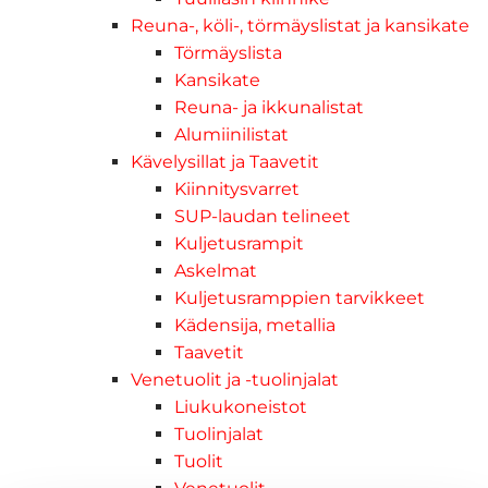
Reuna-, köli-, törmäyslistat ja kansikate
Törmäyslista
Kansikate
Reuna- ja ikkunalistat
Alumiinilistat
Kävelysillat ja Taavetit
Kiinnitysvarret
SUP-laudan telineet
Kuljetusrampit
Askelmat
Kuljetusramppien tarvikkeet
Kädensija, metallia
Taavetit
Venetuolit ja -tuolinjalat
Liukukoneistot
Tuolinjalat
Tuolit