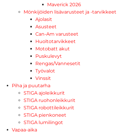
Maverick 2026
Mönkijöiden lisävarusteet ja -tarvikkeet
Ajolasit
Asusteet
Can-Am varusteet
Huoltotarvikkeet
Motobatt akut
Puskulevyt
Rengas/Vannesetit
Työvalot
Vinssit
Piha ja puutarha
STIGA ajoleikkurit
STIGA ruohonleikkurit
STIGA robottileikkurit
STIGA pienkoneet
STIGA lumilingot
Vapaa-aika