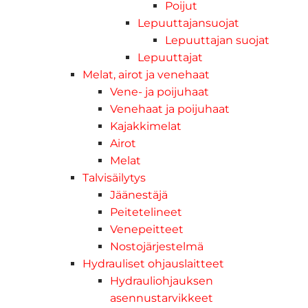
Poijut
Lepuuttajansuojat
Lepuuttajan suojat
Lepuuttajat
Melat, airot ja venehaat
Vene- ja poijuhaat
Venehaat ja poijuhaat
Kajakkimelat
Airot
Melat
Talvisäilytys
Jäänestäjä
Peitetelineet
Venepeitteet
Nostojärjestelmä
Hydrauliset ohjauslaitteet
Hydrauliohjauksen
asennustarvikkeet