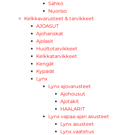
Sähkö
Nuoriso
Kelkkavarusteet & tarvikkeet
AJOASUT
Ajohanskat
Ajolasit
Huoltotarvikkeet
Kelkkatarvikkeet
Kengät
Kypärät
Lynx
Lynx ajovarusteet
Ajohousut
Ajotakit
HAALARIT
Lynx vapaa-ajan asusteet
Lynx asusteet
Lynx vaatetus