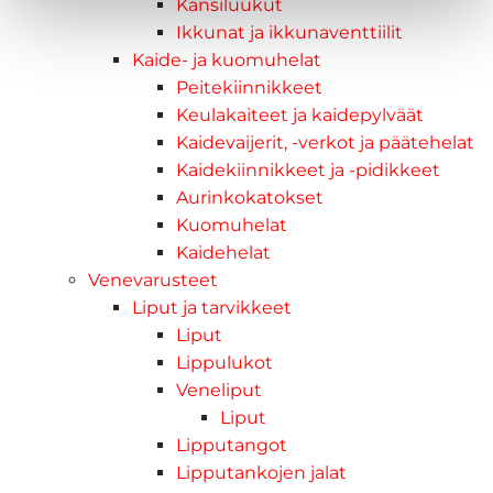
Kansiluukut
Ikkunat ja ikkunaventtiilit
Kaide- ja kuomuhelat
Peitekiinnikkeet
Keulakaiteet ja kaidepylväät
Kaidevaijerit, -verkot ja päätehelat
Kaidekiinnikkeet ja -pidikkeet
Aurinkokatokset
Kuomuhelat
Kaidehelat
Venevarusteet
Liput ja tarvikkeet
Liput
Lippulukot
Veneliput
Liput
Lipputangot
Lipputankojen jalat