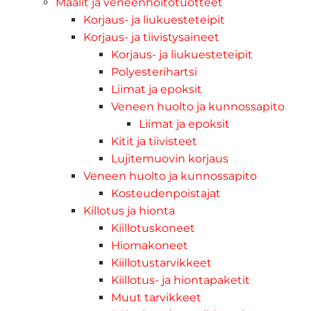
Maalit ja veneenhoitotuotteet
Korjaus- ja liukuesteteipit
Korjaus- ja tiivistysaineet
Korjaus- ja liukuesteteipit
Polyesterihartsi
Liimat ja epoksit
Veneen huolto ja kunnossapito
Liimat ja epoksit
Kitit ja tiivisteet
Lujitemuovin korjaus
Veneen huolto ja kunnossapito
Kosteudenpoistajat
Killotus ja hionta
Kiillotuskoneet
Hiomakoneet
Kiillotustarvikkeet
Kiillotus- ja hiontapaketit
Muut tarvikkeet