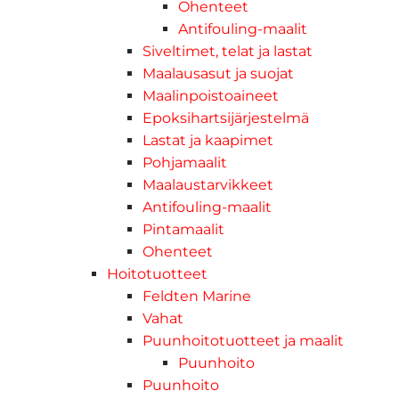
Ohenteet
Antifouling-maalit
Siveltimet, telat ja lastat
Maalausasut ja suojat
Maalinpoistoaineet
Epoksihartsijärjestelmä
Lastat ja kaapimet
Pohjamaalit
Maalaustarvikkeet
Antifouling-maalit
Pintamaalit
Ohenteet
Hoitotuotteet
Feldten Marine
Vahat
Puunhoitotuotteet ja maalit
Puunhoito
Puunhoito