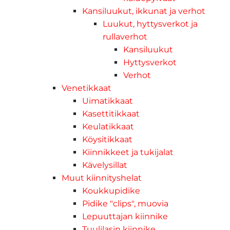
Kansiluukut, ikkunat ja verhot
Luukut, hyttysverkot ja
rullaverhot
Kansiluukut
Hyttysverkot
Verhot
Venetikkaat
Uimatikkaat
Kasettitikkaat
Keulatikkaat
Köysitikkaat
Kiinnikkeet ja tukijalat
Kävelysillat
Muut kiinnityshelat
Koukkupidike
Pidike "clips", muovia
Lepuuttajan kiinnike
Tuulilasin kiinnike