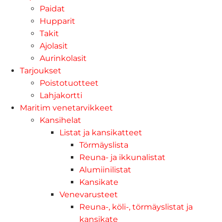
Paidat
Hupparit
Takit
Ajolasit
Aurinkolasit
Tarjoukset
Poistotuotteet
Lahjakortti
Maritim venetarvikkeet
Kansihelat
Listat ja kansikatteet
Törmäyslista
Reuna- ja ikkunalistat
Alumiinilistat
Kansikate
Venevarusteet
Reuna-, köli-, törmäyslistat ja
kansikate