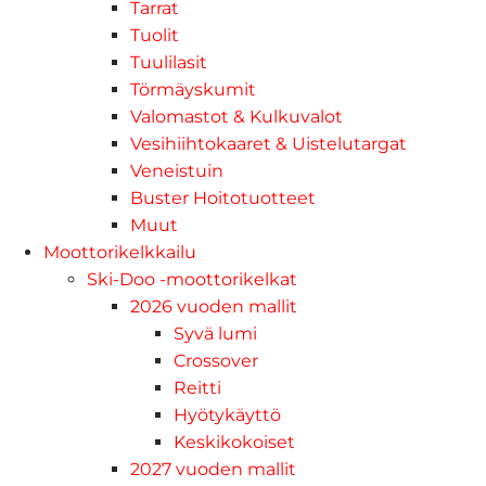
Tarrat
Tuolit
Tuulilasit
Törmäyskumit
Valomastot & Kulkuvalot
Vesihiihtokaaret & Uistelutargat
Veneistuin
Buster Hoitotuotteet
Muut
Moottorikelkkailu
Ski-Doo -moottorikelkat
2026 vuoden mallit
Syvä lumi
Crossover
Reitti
Hyötykäyttö
Keskikokoiset
2027 vuoden mallit