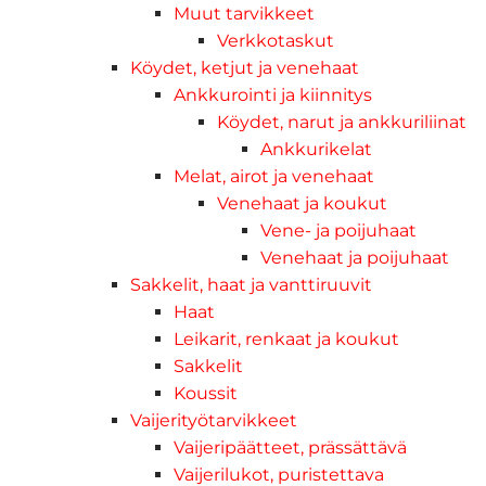
Muut tarvikkeet
Verkkotaskut
Köydet, ketjut ja venehaat
Ankkurointi ja kiinnitys
Köydet, narut ja ankkuriliinat
Ankkurikelat
Melat, airot ja venehaat
Venehaat ja koukut
Vene- ja poijuhaat
Venehaat ja poijuhaat
Sakkelit, haat ja vanttiruuvit
Haat
Leikarit, renkaat ja koukut
Sakkelit
Koussit
Vaijerityötarvikkeet
Vaijeripäätteet, prässättävä
Vaijerilukot, puristettava