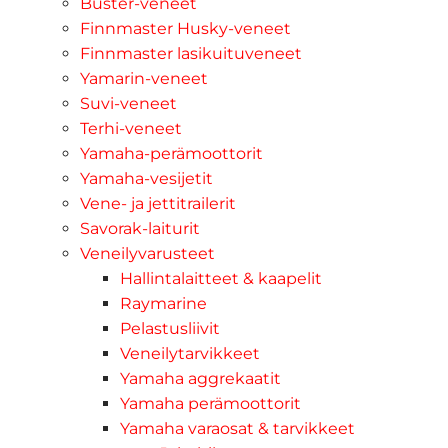
Buster-veneet
Finnmaster Husky-veneet
Finnmaster lasikuituveneet
Yamarin-veneet
Suvi-veneet
Terhi-veneet
Yamaha-perämoottorit
Yamaha-vesijetit
Vene- ja jettitrailerit
Savorak-laiturit
Veneilyvarusteet
Hallintalaitteet & kaapelit
Raymarine
Pelastusliivit
Veneilytarvikkeet
Yamaha aggrekaatit
Yamaha perämoottorit
Yamaha varaosat & tarvikkeet