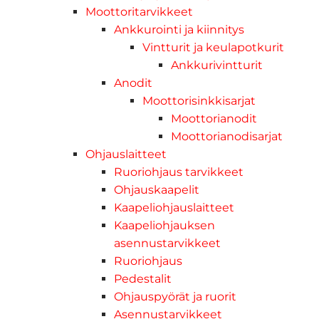
Moottoritarvikkeet
Ankkurointi ja kiinnitys
Vintturit ja keulapotkurit
Ankkurivintturit
Anodit
Moottorisinkkisarjat
Moottorianodit
Moottorianodisarjat
Ohjauslaitteet
Ruoriohjaus tarvikkeet
Ohjauskaapelit
Kaapeliohjauslaitteet
Kaapeliohjauksen
asennustarvikkeet
Ruoriohjaus
Pedestalit
Ohjauspyörät ja ruorit
Asennustarvikkeet