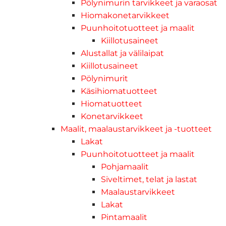
Pölynimurin tarvikkeet ja varaosat
Hiomakonetarvikkeet
Puunhoitotuotteet ja maalit
Kiillotusaineet
Alustallat ja välilaipat
Kiillotusaineet
Pölynimurit
Käsihiomatuotteet
Hiomatuotteet
Konetarvikkeet
Maalit, maalaustarvikkeet ja -tuotteet
Lakat
Puunhoitotuotteet ja maalit
Pohjamaalit
Siveltimet, telat ja lastat
Maalaustarvikkeet
Lakat
Pintamaalit