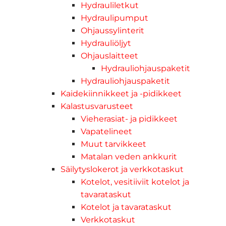
Hydrauliletkut
Hydraulipumput
Ohjaussylinterit
Hydrauliöljyt
Ohjauslaitteet
Hydrauliohjauspaketit
Hydrauliohjauspaketit
Kaidekiinnikkeet ja -pidikkeet
Kalastusvarusteet
Vieherasiat- ja pidikkeet
Vapatelineet
Muut tarvikkeet
Matalan veden ankkurit
Säilytyslokerot ja verkkotaskut
Kotelot, vesitiiviit kotelot ja
tavarataskut
Kotelot ja tavarataskut
Verkkotaskut