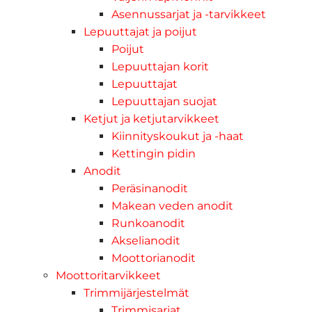
Asennussarjat ja -tarvikkeet
Lepuuttajat ja poijut
Poijut
Lepuuttajan korit
Lepuuttajat
Lepuuttajan suojat
Ketjut ja ketjutarvikkeet
Kiinnityskoukut ja -haat
Kettingin pidin
Anodit
Peräsinanodit
Makean veden anodit
Runkoanodit
Akselianodit
Moottorianodit
Moottoritarvikkeet
Trimmijärjestelmät
Trimmisarjat