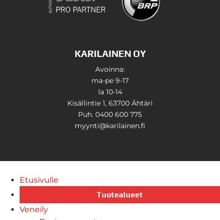
KARILAINEN OY
Avoinna:
ma-pe 9-17
la 10-14
Kisällintie 1, 63700 Ähtäri
Puh. 0400 600 775
myynti@karilainen.fi
Etusivulle
Tuotealueet
Veneily