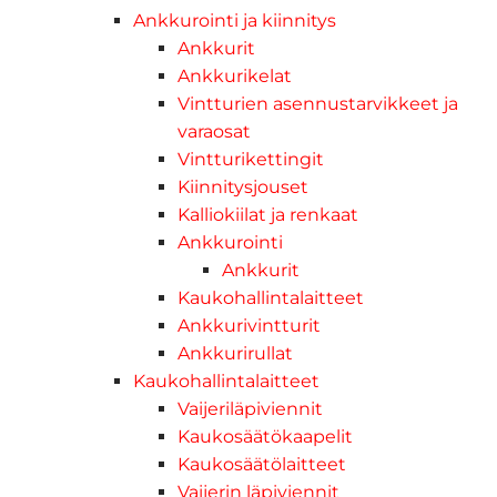
Ankkurointi ja kiinnitys
Ankkurit
Ankkurikelat
Vintturien asennustarvikkeet ja
varaosat
Vintturikettingit
Kiinnitysjouset
Kalliokiilat ja renkaat
Ankkurointi
Ankkurit
Kaukohallintalaitteet
Ankkurivintturit
Ankkurirullat
Kaukohallintalaitteet
Vaijeriläpiviennit
Kaukosäätökaapelit
Kaukosäätölaitteet
Vaijerin läpiviennit