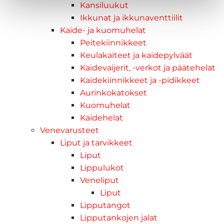
Kansiluukut
Ikkunat ja ikkunaventtiilit
Kaide- ja kuomuhelat
Peitekiinnikkeet
Keulakaiteet ja kaidepylväät
Kaidevaijerit, -verkot ja päätehelat
Kaidekiinnikkeet ja -pidikkeet
Aurinkokatokset
Kuomuhelat
Kaidehelat
Venevarusteet
Liput ja tarvikkeet
Liput
Lippulukot
Veneliput
Liput
Lipputangot
Lipputankojen jalat