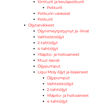
Vintturit ja keulapotkurit
Potkurit
Potkurin varaosat
Potkurit
Öljytarvikkeet
Öljynimeytystyynyt ja -liinat
Vaihteistoöljyt
2-tahtiöljyt
4-tahtiöljyt
Ylläpito- ja hoitoaineet
Muut rasvat
Öljypumput
Liqui Moly öljyt ja lisäaineet
Öljypumput
Vaihteistoöljyt
2-tahtiöljyt
Ylläpito- ja hoitoaineet
4-tahtiöljyt