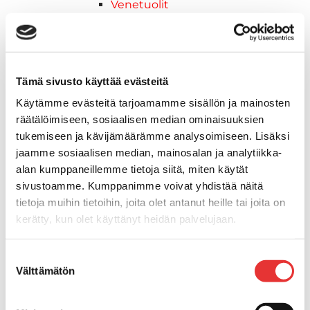
Venetuolit
Veneen kiinnitys
Pollarit
Knaapit
Trailerikoukut
Tämä sivusto käyttää evästeitä
Venerenkaat ja silmukkapultit/-
Käytämme evästeitä tarjoamamme sisällön ja mainosten
ruuvit
räätälöimiseen, sosiaalisen median ominaisuuksien
Vetourat
tukemiseen ja kävijämäärämme analysoimiseen. Lisäksi
Kansiruuvikkeet
jaamme sosiaalisen median, mainosalan ja analytiikka-
Jätevesi
alan kumppaneillemme tietoja siitä, miten käytät
Kansiruuvikkeiden varaosat
sivustoamme. Kumppanimme voivat yhdistää näitä
Muoviseokset
tietoja muihin tietoihin, joita olet antanut heille tai joita on
Polttoaine
kerätty, kun olet käyttänyt heidän palvelujaan.
Kansiruuvikkeitten varaosat
Makea vesi
Lisätietoja:
karilainen.fi/tietosuoja
Suostumuksen
Keula- ja uimatasot
Välttämätön
valinta
Uimatasot
Keulatasot