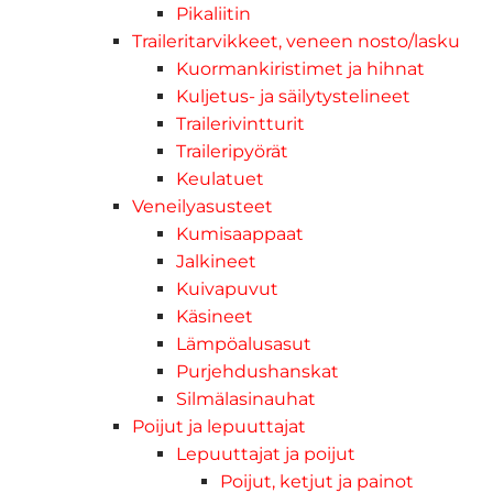
Pikaliitin
Traileritarvikkeet, veneen nosto/lasku
Kuormankiristimet ja hihnat
Kuljetus- ja säilytystelineet
Trailerivintturit
Traileripyörät
Keulatuet
Veneilyasusteet
Kumisaappaat
Jalkineet
Kuivapuvut
Käsineet
Lämpöalusasut
Purjehdushanskat
Silmälasinauhat
Poijut ja lepuuttajat
Lepuuttajat ja poijut
Poijut, ketjut ja painot