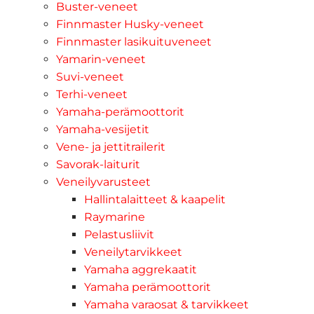
Buster-veneet
Finnmaster Husky-veneet
Finnmaster lasikuituveneet
Yamarin-veneet
Suvi-veneet
Terhi-veneet
Yamaha-perämoottorit
Yamaha-vesijetit
Vene- ja jettitrailerit
Savorak-laiturit
Veneilyvarusteet
Hallintalaitteet & kaapelit
Raymarine
Pelastusliivit
Veneilytarvikkeet
Yamaha aggrekaatit
Yamaha perämoottorit
Yamaha varaosat & tarvikkeet