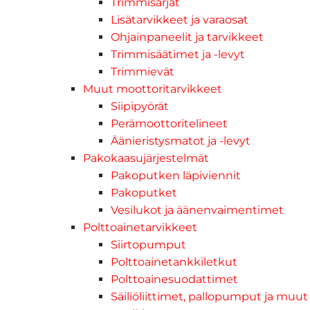
Trimmisarjat
Lisätarvikkeet ja varaosat
Ohjainpaneelit ja tarvikkeet
Trimmisäätimet ja -levyt
Trimmievät
Muut moottoritarvikkeet
Siipipyörät
Perämoottoritelineet
Äänieristysmatot ja -levyt
Pakokaasujärjestelmät
Pakoputken läpiviennit
Pakoputket
Vesilukot ja äänenvaimentimet
Polttoainetarvikkeet
Siirtopumput
Polttoainetankkiletkut
Polttoainesuodattimet
Säiliöliittimet, pallopumput ja muut