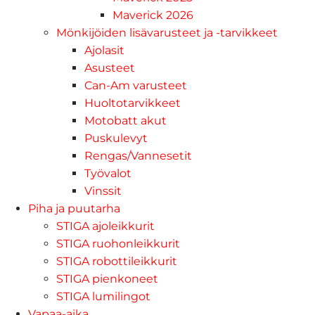
Maverick 2026
Mönkijöiden lisävarusteet ja -tarvikkeet
Ajolasit
Asusteet
Can-Am varusteet
Huoltotarvikkeet
Motobatt akut
Puskulevyt
Rengas/Vannesetit
Työvalot
Vinssit
Piha ja puutarha
STIGA ajoleikkurit
STIGA ruohonleikkurit
STIGA robottileikkurit
STIGA pienkoneet
STIGA lumilingot
Vapaa-aika