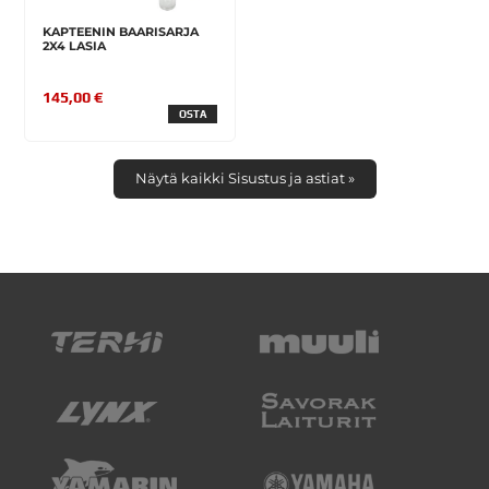
KAPTEENIN BAARISARJA
2X4 LASIA
145,00 €
OSTA
Näytä kaikki Sisustus ja astiat »