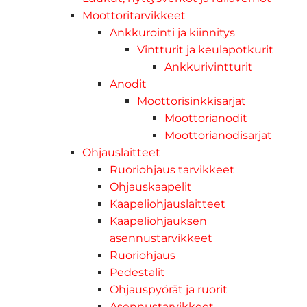
Moottoritarvikkeet
Ankkurointi ja kiinnitys
Vintturit ja keulapotkurit
Ankkurivintturit
Anodit
Moottorisinkkisarjat
Moottorianodit
Moottorianodisarjat
Ohjauslaitteet
Ruoriohjaus tarvikkeet
Ohjauskaapelit
Kaapeliohjauslaitteet
Kaapeliohjauksen
asennustarvikkeet
Ruoriohjaus
Pedestalit
Ohjauspyörät ja ruorit
Asennustarvikkeet