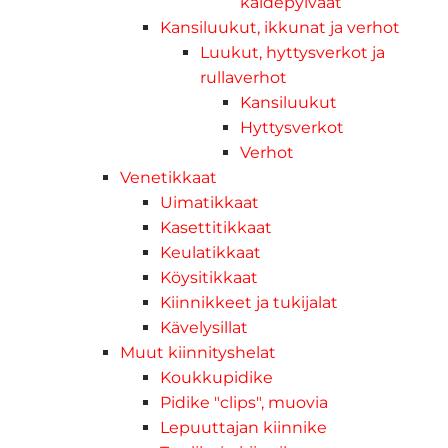
kaidepylväät
Kansiluukut, ikkunat ja verhot
Luukut, hyttysverkot ja
rullaverhot
Kansiluukut
Hyttysverkot
Verhot
Venetikkaat
Uimatikkaat
Kasettitikkaat
Keulatikkaat
Köysitikkaat
Kiinnikkeet ja tukijalat
Kävelysillat
Muut kiinnityshelat
Koukkupidike
Pidike "clips", muovia
Lepuuttajan kiinnike