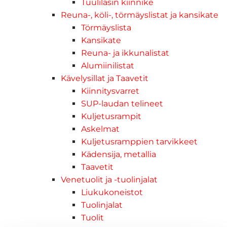
Tuulilasin kiinnike
Reuna-, köli-, törmäyslistat ja kansikate
Törmäyslista
Kansikate
Reuna- ja ikkunalistat
Alumiinilistat
Kävelysillat ja Taavetit
Kiinnitysvarret
SUP-laudan telineet
Kuljetusrampit
Askelmat
Kuljetusramppien tarvikkeet
Kädensija, metallia
Taavetit
Venetuolit ja -tuolinjalat
Liukukoneistot
Tuolinjalat
Tuolit