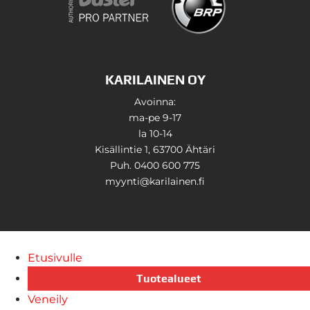
KARILAINEN OY
Avoinna:
ma-pe 9-17
la 10-14
Kisällintie 1, 63700 Ähtäri
Puh. 0400 600 775
myynti@karilainen.fi
Etusivulle
Tuotealueet
Veneily