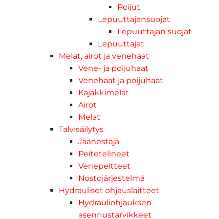
Poijut
Lepuuttajansuojat
Lepuuttajan suojat
Lepuuttajat
Melat, airot ja venehaat
Vene- ja poijuhaat
Venehaat ja poijuhaat
Kajakkimelat
Airot
Melat
Talvisäilytys
Jäänestäjä
Peitetelineet
Venepeitteet
Nostojärjestelmä
Hydrauliset ohjauslaitteet
Hydrauliohjauksen
asennustarvikkeet