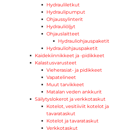
Hydrauliletkut
Hydraulipumput
Ohjaussylinterit
Hydrauliöljyt
Ohjauslaitteet
Hydrauliohjauspaketit
Hydrauliohjauspaketit
Kaidekiinnikkeet ja -pidikkeet
Kalastusvarusteet
Vieherasiat- ja pidikkeet
Vapatelineet
Muut tarvikkeet
Matalan veden ankkurit
Säilytyslokerot ja verkkotaskut
Kotelot, vesitiiviit kotelot ja
tavarataskut
Kotelot ja tavarataskut
Verkkotaskut