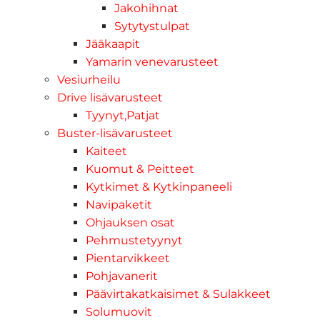
Jakohihnat
Sytytystulpat
Jääkaapit
Yamarin venevarusteet
Vesiurheilu
Drive lisävarusteet
Tyynyt,Patjat
Buster-lisävarusteet
Kaiteet
Kuomut & Peitteet
Kytkimet & Kytkinpaneeli
Navipaketit
Ohjauksen osat
Pehmustetyynyt
Pientarvikkeet
Pohjavanerit
Päävirtakatkaisimet & Sulakkeet
Solumuovit