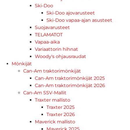
Ski-Doo
Ski-Doo ajovarusteet
Ski-Doo vapaa-ajan asusteet
Suojavarusteet
TELAMATOT
Vapaa-aika
Variaattorin hihnat
Woody's ohjausraudat
Mönkijät
Can-Am traktorimönkijät
Can-Am traktorimönkijät 2025
Can-Am traktorimönkijät 2026
Can-Am SSV-Mallit
Traxter mallisto
Traxter 2025
Traxter 2026
Maverick mallisto
Maverick 2025