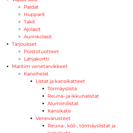
Paidat
Hupparit
Takit
Ajolasit
Aurinkolasit
Tarjoukset
Poistotuotteet
Lahjakortti
Maritim venetarvikkeet
Kansihelat
Listat ja kansikatteet
Törmäyslista
Reuna- ja ikkunalistat
Alumiinilistat
Kansikate
Venevarusteet
Reuna-, köli-, törmäyslistat ja