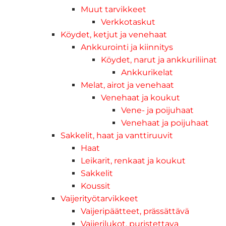
Muut tarvikkeet
Verkkotaskut
Köydet, ketjut ja venehaat
Ankkurointi ja kiinnitys
Köydet, narut ja ankkuriliinat
Ankkurikelat
Melat, airot ja venehaat
Venehaat ja koukut
Vene- ja poijuhaat
Venehaat ja poijuhaat
Sakkelit, haat ja vanttiruuvit
Haat
Leikarit, renkaat ja koukut
Sakkelit
Koussit
Vaijerityötarvikkeet
Vaijeripäätteet, prässättävä
Vaijerilukot, puristettava