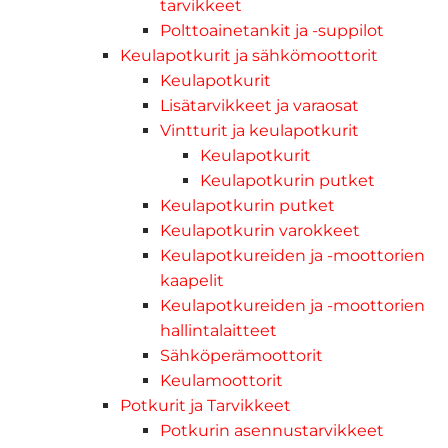
tarvikkeet
Polttoainetankit ja -suppilot
Keulapotkurit ja sähkömoottorit
Keulapotkurit
Lisätarvikkeet ja varaosat
Vintturit ja keulapotkurit
Keulapotkurit
Keulapotkurin putket
Keulapotkurin putket
Keulapotkurin varokkeet
Keulapotkureiden ja -moottorien
kaapelit
Keulapotkureiden ja -moottorien
hallintalaitteet
Sähköperämoottorit
Keulamoottorit
Potkurit ja Tarvikkeet
Potkurin asennustarvikkeet