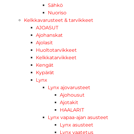
Sähkö
Nuoriso
Kelkkavarusteet & tarvikkeet
AJOASUT
Ajohanskat
Ajolasit
Huoltotarvikkeet
Kelkkatarvikkeet
Kengät
Kypärät
Lynx
Lynx ajovarusteet
Ajohousut
Ajotakit
HAALARIT
Lynx vapaa-ajan asusteet
Lynx asusteet
Lynx vaatetus