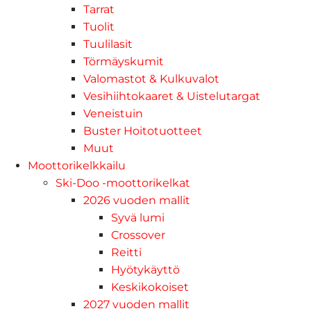
Tarrat
Tuolit
Tuulilasit
Törmäyskumit
Valomastot & Kulkuvalot
Vesihiihtokaaret & Uistelutargat
Veneistuin
Buster Hoitotuotteet
Muut
Moottorikelkkailu
Ski-Doo -moottorikelkat
2026 vuoden mallit
Syvä lumi
Crossover
Reitti
Hyötykäyttö
Keskikokoiset
2027 vuoden mallit