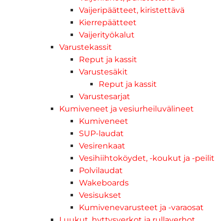
Vaijeripäätteet, kiristettävä
Kierrepäätteet
Vaijerityökalut
Varustekassit
Reput ja kassit
Varustesäkit
Reput ja kassit
Varustesarjat
Kumiveneet ja vesiurheiluvälineet
Kumiveneet
SUP-laudat
Vesirenkaat
Vesihiihtoköydet, -koukut ja -peilit
Polvilaudat
Wakeboards
Vesisukset
Kumivenevarusteet ja -varaosat
Luukut, hyttysverkot ja rullaverhot