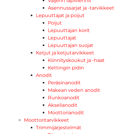
Vaijerin läpiviennit
Asennussarjat ja -tarvikkeet
Lepuuttajat ja poijut
Poijut
Lepuuttajan korit
Lepuuttajat
Lepuuttajan suojat
Ketjut ja ketjutarvikkeet
Kiinnityskoukut ja -haat
Kettingin pidin
Anodit
Peräsinanodit
Makean veden anodit
Runkoanodit
Akselianodit
Moottorianodit
Moottoritarvikkeet
Trimmijärjestelmät