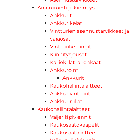
Ankkurointi ja kiinnitys
Ankkurit
Ankkurikelat
Vintturien asennustarvikkeet ja
varaosat
Vintturikettingit
Kiinnitysjouset
Kalliokiilat ja renkaat
Ankkurointi
Ankkurit
Kaukohallintalaitteet
Ankkurivintturit
Ankkurirullat
Kaukohallintalaitteet
Vaijeriläpiviennit
Kaukosäätökaapelit
Kaukosäätölaitteet