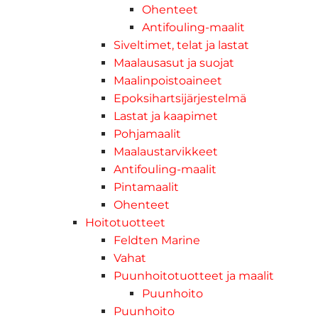
Ohenteet
Antifouling-maalit
Siveltimet, telat ja lastat
Maalausasut ja suojat
Maalinpoistoaineet
Epoksihartsijärjestelmä
Lastat ja kaapimet
Pohjamaalit
Maalaustarvikkeet
Antifouling-maalit
Pintamaalit
Ohenteet
Hoitotuotteet
Feldten Marine
Vahat
Puunhoitotuotteet ja maalit
Puunhoito
Puunhoito