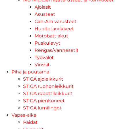
Ajolasit
Asusteet
Can-Am varusteet
Huoltotarvikkeet
Motobatt akut
Puskulevyt
Rengas/Vannesetit
Työvalot
Vinssit
Piha ja puutarha
STIGA ajoleikkurit
STIGA ruohonleikkurit
STIGA robottileikkurit
STIGA pienkoneet
STIGA lumilingot
Vapaa-aika
Paidat