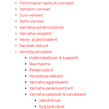
Finnmaster lasikuituveneet
Yamarin-veneet
Suvi-veneet
Terhi-veneet
Yamaha-perämoottorit
Yamaha-vesijetit
Vene- ja jettitrailerit
Savorak-laiturit
Veneilyvarusteet
Hallintalaitteet & kaapelit
Raymarine
Pelastusliivit
Veneilytarvikkeet
Yamaha aggrekaatit
Yamaha perämoottorit
Yamaha varaosat & tarvikkeet
Jakohihnat
Sytytystulpat