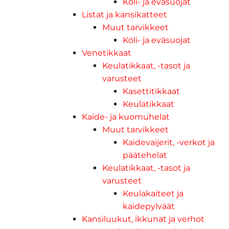
Köli- ja eväsuojat
Listat ja kansikatteet
Muut tarvikkeet
Köli- ja eväsuojat
Venetikkaat
Keulatikkaat, -tasot ja
varusteet
Kasettitikkaat
Keulatikkaat
Kaide- ja kuomuhelat
Muut tarvikkeet
Kaidevaijerit, -verkot ja
päätehelat
Keulatikkaat, -tasot ja
varusteet
Keulakaiteet ja
kaidepylväät
Kansiluukut, ikkunat ja verhot