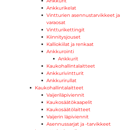
Ankkurit
Ankkurikelat
Vintturien asennustarvikkeet ja
varaosat
Vintturikettingit
Kiinnitysjouset
Kalliokiilat ja renkaat
Ankkurointi
Ankkurit
Kaukohallintalaitteet
Ankkurivintturit
Ankkurirullat
Kaukohallintalaitteet
Vaijeriläpiviennit
Kaukosäätökaapelit
Kaukosäätölaitteet
Vaijerin läpiviennit
Asennussarjat ja -tarvikkeet