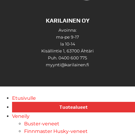
KARILAINEN OY
Avoinna:
ma-pe 9-17
la 10-14
Kisällintie 1, 63700 Ähtäri
Puh. 0400 600 775
myynti@karilainen.fi
Etusivulle
Tuotealueet
Veneily
Buster-veneet
Finnmaster Husky-veneet