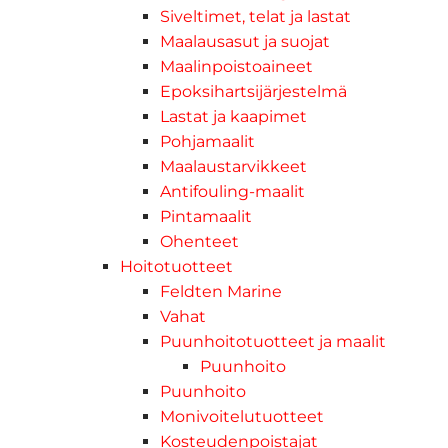
Siveltimet, telat ja lastat
Maalausasut ja suojat
Maalinpoistoaineet
Epoksihartsijärjestelmä
Lastat ja kaapimet
Pohjamaalit
Maalaustarvikkeet
Antifouling-maalit
Pintamaalit
Ohenteet
Hoitotuotteet
Feldten Marine
Vahat
Puunhoitotuotteet ja maalit
Puunhoito
Puunhoito
Monivoitelutuotteet
Kosteudenpoistajat