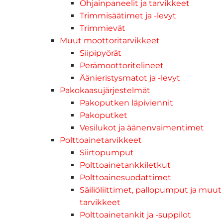
Ohjainpaneelit ja tarvikkeet
Trimmisäätimet ja -levyt
Trimmievät
Muut moottoritarvikkeet
Siipipyörät
Perämoottoritelineet
Äänieristysmatot ja -levyt
Pakokaasujärjestelmät
Pakoputken läpiviennit
Pakoputket
Vesilukot ja äänenvaimentimet
Polttoainetarvikkeet
Siirtopumput
Polttoainetankkiletkut
Polttoainesuodattimet
Säiliöliittimet, pallopumput ja muut
tarvikkeet
Polttoainetankit ja -suppilot