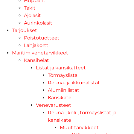
Hupparit
Takit
Ajolasit
Aurinkolasit
Tarjoukset
Poistotuotteet
Lahjakortti
Maritim venetarvikkeet
Kansihelat
Listat ja kansikatteet
Törmäyslista
Reuna- ja ikkunalistat
Alumiinilistat
Kansikate
Venevarusteet
Reuna-, köli-, törmäyslistat ja
kansikate
Muut tarvikkeet