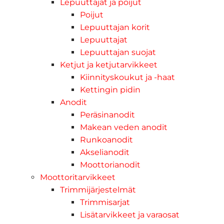
Lepuuttajat ja poijut
Poijut
Lepuuttajan korit
Lepuuttajat
Lepuuttajan suojat
Ketjut ja ketjutarvikkeet
Kiinnityskoukut ja -haat
Kettingin pidin
Anodit
Peräsinanodit
Makean veden anodit
Runkoanodit
Akselianodit
Moottorianodit
Moottoritarvikkeet
Trimmijärjestelmät
Trimmisarjat
Lisätarvikkeet ja varaosat