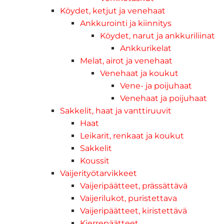
Köydet, ketjut ja venehaat
Ankkurointi ja kiinnitys
Köydet, narut ja ankkuriliinat
Ankkurikelat
Melat, airot ja venehaat
Venehaat ja koukut
Vene- ja poijuhaat
Venehaat ja poijuhaat
Sakkelit, haat ja vanttiruuvit
Haat
Leikarit, renkaat ja koukut
Sakkelit
Koussit
Vaijerityötarvikkeet
Vaijeripäätteet, prässättävä
Vaijerilukot, puristettava
Vaijeripäätteet, kiristettävä
Kierrepäätteet