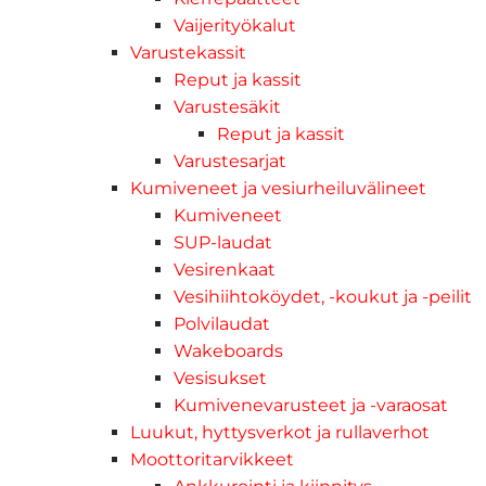
Vaijerityökalut
Varustekassit
Reput ja kassit
Varustesäkit
Reput ja kassit
Varustesarjat
Kumiveneet ja vesiurheiluvälineet
Kumiveneet
SUP-laudat
Vesirenkaat
Vesihiihtoköydet, -koukut ja -peilit
Polvilaudat
Wakeboards
Vesisukset
Kumivenevarusteet ja -varaosat
Luukut, hyttysverkot ja rullaverhot
Moottoritarvikkeet