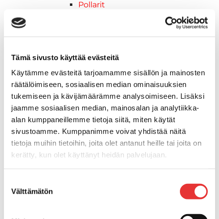
Pollarit
Knaapit
Trailerikoukut
Venerenkaat ja silmukkapultit/-
ruuvit
Tämä sivusto käyttää evästeitä
Vetourat
Käytämme evästeitä tarjoamamme sisällön ja mainosten
Kansiruuvikkeet
räätälöimiseen, sosiaalisen median ominaisuuksien
Jätevesi
tukemiseen ja kävijämäärämme analysoimiseen. Lisäksi
Kansiruuvikkeiden varaosat
jaamme sosiaalisen median, mainosalan ja analytiikka-
Muoviseokset
alan kumppaneillemme tietoja siitä, miten käytät
Polttoaine
sivustoamme. Kumppanimme voivat yhdistää näitä
Kansiruuvikkeitten varaosat
tietoja muihin tietoihin, joita olet antanut heille tai joita on
Makea vesi
kerätty, kun olet käyttänyt heidän palvelujaan.
Keula- ja uimatasot
Uimatasot
Lisätietoja:
karilainen.fi/tietosuoja
Suostumuksen
Keulatasot
Välttämätön
valinta
Hankaimet
Galvanoitu