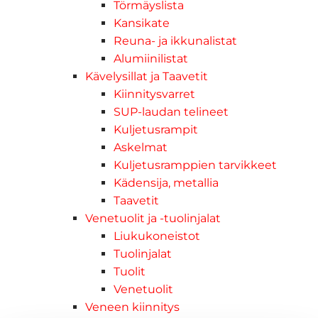
Törmäyslista
Kansikate
Reuna- ja ikkunalistat
Alumiinilistat
Kävelysillat ja Taavetit
Kiinnitysvarret
SUP-laudan telineet
Kuljetusrampit
Askelmat
Kuljetusramppien tarvikkeet
Kädensija, metallia
Taavetit
Venetuolit ja -tuolinjalat
Liukukoneistot
Tuolinjalat
Tuolit
Venetuolit
Veneen kiinnitys