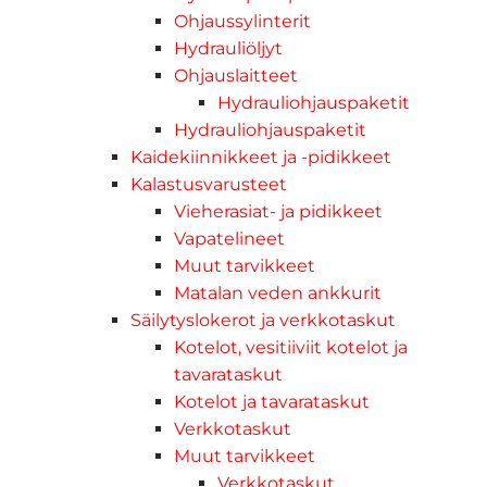
Ohjaussylinterit
Hydrauliöljyt
Ohjauslaitteet
Hydrauliohjauspaketit
Hydrauliohjauspaketit
Kaidekiinnikkeet ja -pidikkeet
Kalastusvarusteet
Vieherasiat- ja pidikkeet
Vapatelineet
Muut tarvikkeet
Matalan veden ankkurit
Säilytyslokerot ja verkkotaskut
Kotelot, vesitiiviit kotelot ja
tavarataskut
Kotelot ja tavarataskut
Verkkotaskut
Muut tarvikkeet
Verkkotaskut