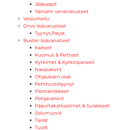
Jääkaapit
Yamarin venevarusteet
Vesiurheilu
Drive lisävarusteet
Tyynyt,Patjat
Buster-lisävarusteet
Kaiteet
Kuomut & Peitteet
Kytkimet & Kytkinpaneeli
Navipaketit
Ohjauksen osat
Pehmustetyynyt
Pientarvikkeet
Pohjavanerit
Päävirtakatkaisimet & Sulakkeet
Solumuovit
Tarrat
Tuolit