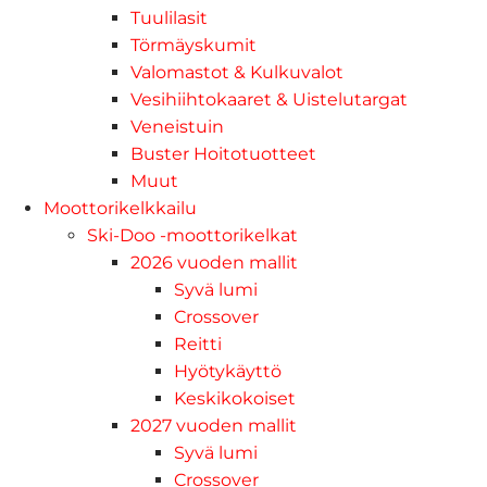
Tuulilasit
Törmäyskumit
Valomastot & Kulkuvalot
Vesihiihtokaaret & Uistelutargat
Veneistuin
Buster Hoitotuotteet
Muut
Moottorikelkkailu
Ski-Doo -moottorikelkat
2026 vuoden mallit
Syvä lumi
Crossover
Reitti
Hyötykäyttö
Keskikokoiset
2027 vuoden mallit
Syvä lumi
Crossover