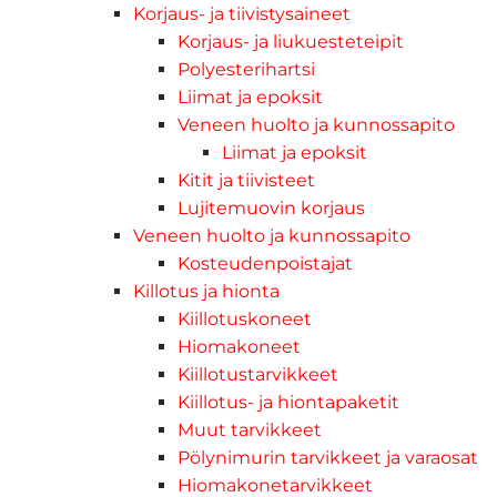
Korjaus- ja tiivistysaineet
Korjaus- ja liukuesteteipit
Polyesterihartsi
Liimat ja epoksit
Veneen huolto ja kunnossapito
Liimat ja epoksit
Kitit ja tiivisteet
Lujitemuovin korjaus
Veneen huolto ja kunnossapito
Kosteudenpoistajat
Killotus ja hionta
Kiillotuskoneet
Hiomakoneet
Kiillotustarvikkeet
Kiillotus- ja hiontapaketit
Muut tarvikkeet
Pölynimurin tarvikkeet ja varaosat
Hiomakonetarvikkeet