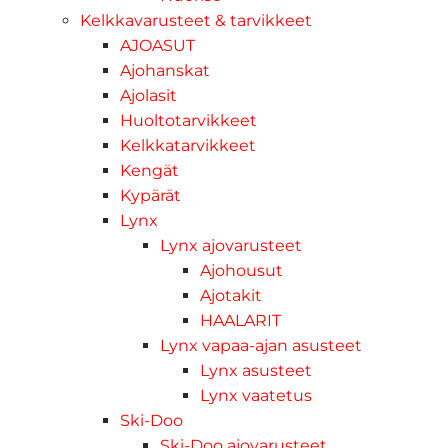
Kelkkavarusteet & tarvikkeet
AJOASUT
Ajohanskat
Ajolasit
Huoltotarvikkeet
Kelkkatarvikkeet
Kengät
Kypärät
Lynx
Lynx ajovarusteet
Ajohousut
Ajotakit
HAALARIT
Lynx vapaa-ajan asusteet
Lynx asusteet
Lynx vaatetus
Ski-Doo
Ski-Doo ajovarusteet