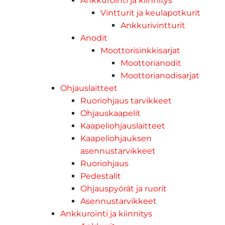
Ankkurointi ja kiinnitys
Vintturit ja keulapotkurit
Ankkurivintturit
Anodit
Moottorisinkkisarjat
Moottorianodit
Moottorianodisarjat
Ohjauslaitteet
Ruoriohjaus tarvikkeet
Ohjauskaapelit
Kaapeliohjauslaitteet
Kaapeliohjauksen
asennustarvikkeet
Ruoriohjaus
Pedestalit
Ohjauspyörät ja ruorit
Asennustarvikkeet
Ankkurointi ja kiinnitys