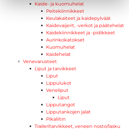
Kaide- ja kuomuhelat
Peitekiinnikkeet
Keulakaiteet ja kaidepylväät
Kaidevaijerit, -verkot ja päätehelat
Kaidekiinnikkeet ja -pidikkeet
Aurinkokatokset
Kuomuhelat
Kaidehelat
Venevarusteet
Liput ja tarvikkeet
Liput
Lippulukot
Veneliput
Liput
Lipputangot
Lipputankojen jalat
Pikaliitin
Traileritarvikkeet, veneen nosto/lasku