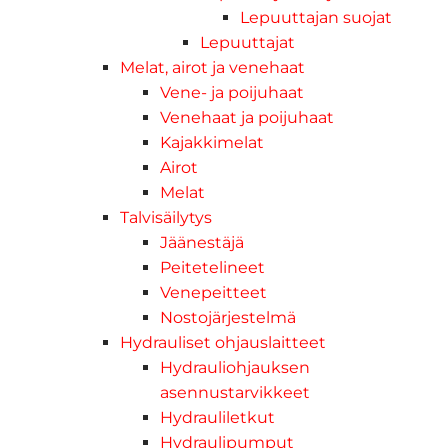
Lepuuttajan suojat
Lepuuttajat
Melat, airot ja venehaat
Vene- ja poijuhaat
Venehaat ja poijuhaat
Kajakkimelat
Airot
Melat
Talvisäilytys
Jäänestäjä
Peitetelineet
Venepeitteet
Nostojärjestelmä
Hydrauliset ohjauslaitteet
Hydrauliohjauksen
asennustarvikkeet
Hydrauliletkut
Hydraulipumput