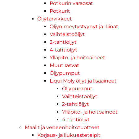
Potkurin varaosat
Potkurit
Öljytarvikkeet
Öljynimeytystyynyt ja -liinat
Vaihteistoöljyt
2-tahtiöljyt
4-tahtiöljyt
Ylläpito- ja hoitoaineet
Muut rasvat
Öljypumput
Liqui Moly öljyt ja lisäaineet
Öljypumput
Vaihteistoöljyt
2-tahtiöljyt
Ylläpito- ja hoitoaineet
4-tahtiöljyt
Maalit ja veneenhoitotuotteet
Korjaus- ja liukuesteteipit