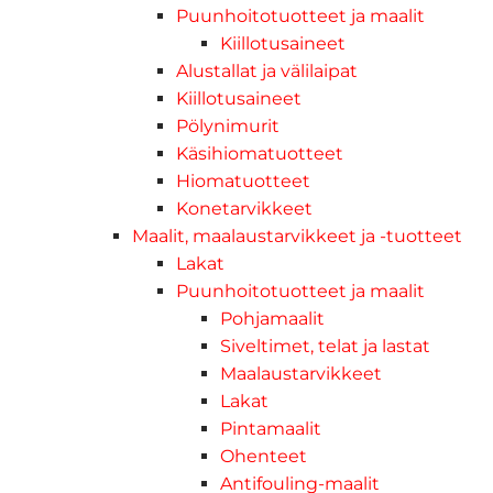
Puunhoitotuotteet ja maalit
Kiillotusaineet
Alustallat ja välilaipat
Kiillotusaineet
Pölynimurit
Käsihiomatuotteet
Hiomatuotteet
Konetarvikkeet
Maalit, maalaustarvikkeet ja -tuotteet
Lakat
Puunhoitotuotteet ja maalit
Pohjamaalit
Siveltimet, telat ja lastat
Maalaustarvikkeet
Lakat
Pintamaalit
Ohenteet
Antifouling-maalit