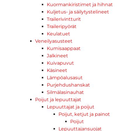
Kuormankiristimet ja hihnat
Kuljetus- ja säilytystelineet
Trailerivintturit
Traileripyörät
Keulatuet
Veneilyasusteet
Kumisaappaat
Jalkineet
Kuivapuvut
Käsineet
Lämpöalusasut
Purjehdushanskat
Silmälasinauhat
Poijut ja lepuuttajat
Lepuuttajat ja poijut
Poijut, ketjut ja painot
Poijut
Lepuuttajansuojat