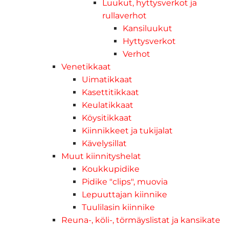
Luukut, hyttysverkot ja
rullaverhot
Kansiluukut
Hyttysverkot
Verhot
Venetikkaat
Uimatikkaat
Kasettitikkaat
Keulatikkaat
Köysitikkaat
Kiinnikkeet ja tukijalat
Kävelysillat
Muut kiinnityshelat
Koukkupidike
Pidike "clips", muovia
Lepuuttajan kiinnike
Tuulilasin kiinnike
Reuna-, köli-, törmäyslistat ja kansikate