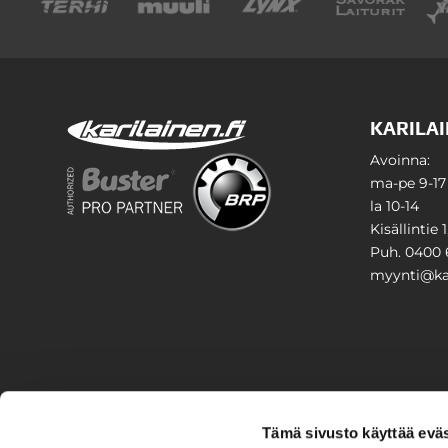
KARILAI
Avoinna:
ma-pe 9-17
la 10-14
Kisällintie 
Puh. 0400 
myynti@kar
PIHA & 
Tämä sivusto käyttää eväs