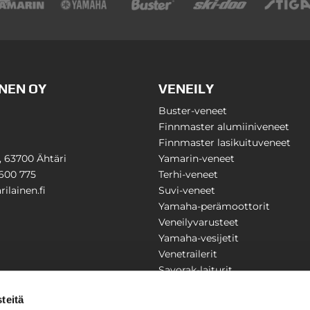
NEN OY
VENEILY
Buster-veneet
Finnmaster alumiiniveneet
Finnmaster lasikuituveneet
1, 63700 Ähtäri
Yamarin-veneet
600 775
Terhi-veneet
ilainen.fi
Suvi-veneet
Yamaha-perämoottorit
Veneilyvarusteet
Yamaha-vesijetit
Venetrailerit
Savorak-laiturit
PUUTARHA
KARILAINEN
teitä