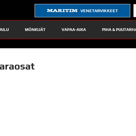
VENETARVIKKEET
AILU
MÖNKIJÄT
VAPAA-AIKA
PIHA & PUUTARH
araosat