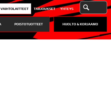
VAIHTOLAITTEET
TARJOUKSET
YHTEYS
A
POISTOTUOTTEET
HUOLTO & KORJAAMO