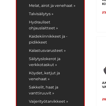
K
Melat, airot ja venehaat »
25
Talvisäilytys »
Hydrauliset
ohjauslaitteet »
Kaidekiinnikkeet ja -
pidikkeet
Kalastusvarusteet »
Säilytyslokerot ja
verkkotaskut »
Köydet, ketjut ja
venehaat »
A
V
Sakkelit, haat ja
vanttiruuvit »
26
Vaijerityötarvikkeet »