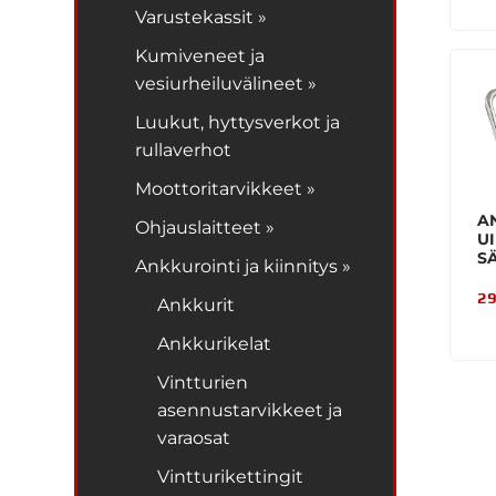
Varustekassit »
Kumiveneet ja
vesiurheiluvälineet »
Luukut, hyttysverkot ja
rullaverhot
Moottoritarvikkeet »
A
Ohjauslaitteet »
U
S
Ankkurointi ja kiinnitys »
29
Ankkurit
Ankkurikelat
Vintturien
asennustarvikkeet ja
varaosat
Vintturikettingit