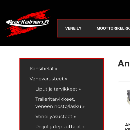
VENEILY
MOOTTORIKELKK
An
Kansihelat »
Venevarusteet »
Liput ja tarvikkeet »
Traileritarvikkeet,
veneen nosto/lasku »
Veneilyasusteet »
A
Poijut ja lepuuttajat »
K