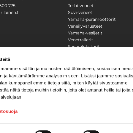
600 775
Terhi-veneet
ilainen.fi
Suvi-veneet
Yamaha-perämoottorit
Veneilyvarusteet
Yamaha-vesijetit
Venetrailerit
Savorak-laiturit
PUUTARHA
KARILAINEN
teitä
Yritysesittely
mamme sisällön ja mainosten räätälöimiseen, sosiaalisen medi
Yhteystiedot
n ja kävijämäärämme analysoimiseen. Lisäksi jaamme sosiaali
LAITTEET
Huolto ja korjaamo
alan kumppaneillemme tietoja siitä, miten käytät sivustoamme.
Ajankohtaista
näitä tietoja muihin tietoihin, joita olet antanut heille tai joita 
Tarjouspyyntö
önkijät
palvelujaan.
Toimitusehdot
Kilpailujen / arpajaisten säännö
ietosuoja
Tilauksen peruuttaminen