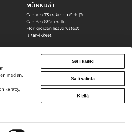
MÖNKIJÄT
Can-Am T3 traktorimönkijät
Can-Am SSV-mallit
Mönkijöiden lisävarusteet
ja tarvikkeet
Salli kaikki
an
sen median,
Salli valinta
on kerätty,
Kiellä
t