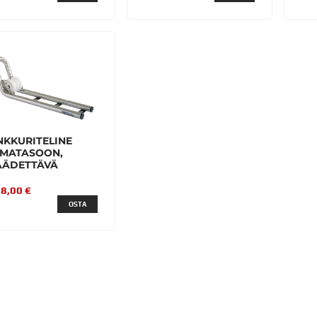
NKKURITELINE
IMATASOON,
ÄÄDETTÄVÄ
8,00 €
OSTA