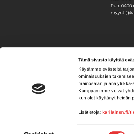
Puh. 0400 
myynti@kar
PIHA & 
Tämä sivusto käyttää eväs
Stiga
Käytämme evästeitä tarjoa
ominaisuuksien tukemisee
VAIHTO
mainosalan ja analytiikka-
Kumppanimme voivat yhdistää 
Veneet
Kelkat ja m
kun olet käyttänyt heidän 
Lisätietoja:
karilainen.fi/t
Suostumuksen