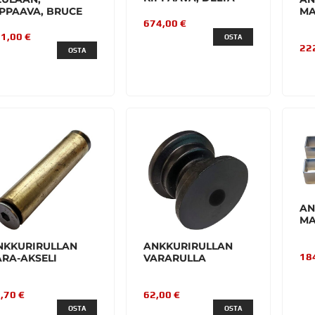
IPPAAVA, BRUCE
MA
674,00 €
1,00 €
OSTA
22
OSTA
AN
MA
NKKURIRULLAN
ANKKURIRULLAN
18
ARA-AKSELI
VARARULLA
,70 €
62,00 €
OSTA
OSTA