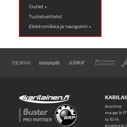
Outlet »
Tuoteluettelot
Elektroniikka ja navigointi »
KARILAI
Avoinna:
ma-pe 9-17
la 10-14
Kisällintie 