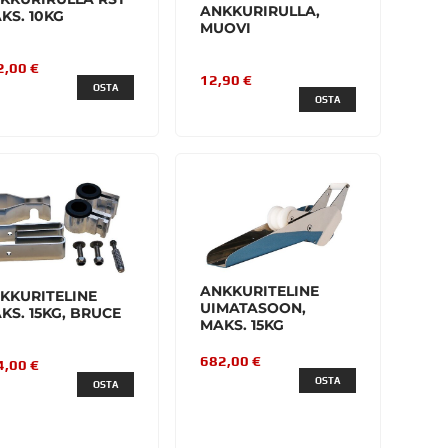
ANKKURIRULLA,
KS. 10KG
MUOVI
2,00 €
12,90 €
OSTA
OSTA
ANKKURITELINE
KKURITELINE
UIMATASOON,
KS. 15KG, BRUCE
MAKS. 15KG
682,00 €
4,00 €
OSTA
OSTA