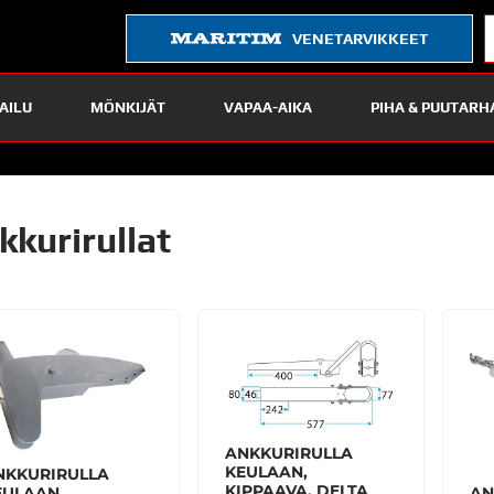
VENETARVIKKEET
AILU
MÖNKIJÄT
VAPAA-AIKA
PIHA & PUUTARH
kkurirullat
ANKKURIRULLA
KEULAAN,
NKKURIRULLA
KIPPAAVA, DELTA
EULAAN,
AN