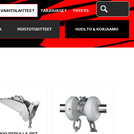
VAIHTOLAITTEET
TARJOUKSET
YHTEYS
A
POISTOTUOTTEET
HUOLTO & KORJAAMO
KKURIRULLA RST