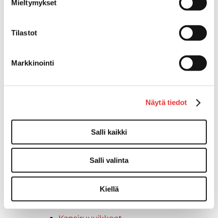
Mieltymykset
Kuljetusrampit
Askelmat
Tilastot
Kuljetusramppien tarvikkeet
Kädensija, metallia
Taavetit
Markkinointi
Venetuolit ja -tuolinjalat
Liukukoneistot
Tuolinjalat
Näytä tiedot
Tuolit
Venetuolit
Salli kaikki
Veneen kiinnitys
Pollarit
Knaapit
Salli valinta
Trailerikoukut
Venerenkaat ja silmukkapultit/-
Kiellä
ruuvit
Vetourat