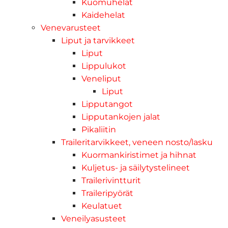
Kuomuhelat
Kaidehelat
Venevarusteet
Liput ja tarvikkeet
Liput
Lippulukot
Veneliput
Liput
Lipputangot
Lipputankojen jalat
Pikaliitin
Traileritarvikkeet, veneen nosto/lasku
Kuormankiristimet ja hihnat
Kuljetus- ja säilytystelineet
Trailerivintturit
Traileripyörät
Keulatuet
Veneilyasusteet