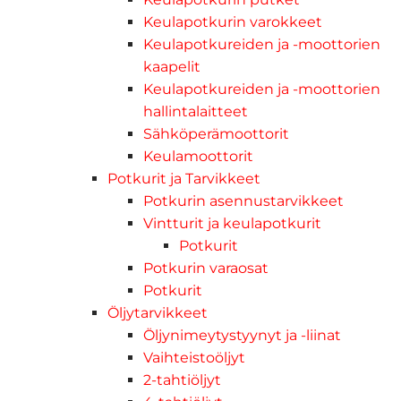
Keulapotkurin varokkeet
Keulapotkureiden ja -moottorien
kaapelit
Keulapotkureiden ja -moottorien
hallintalaitteet
Sähköperämoottorit
Keulamoottorit
Potkurit ja Tarvikkeet
Potkurin asennustarvikkeet
Vintturit ja keulapotkurit
Potkurit
Potkurin varaosat
Potkurit
Öljytarvikkeet
Öljynimeytystyynyt ja -liinat
Vaihteistoöljyt
2-tahtiöljyt