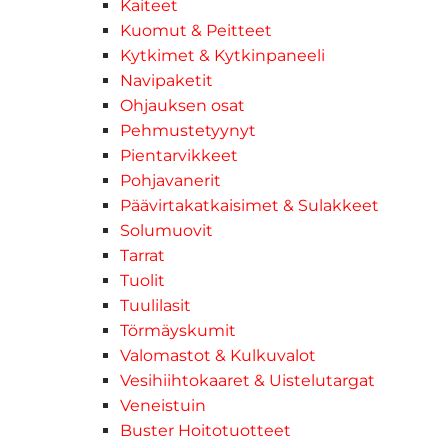
Kaiteet
Kuomut & Peitteet
Kytkimet & Kytkinpaneeli
Navipaketit
Ohjauksen osat
Pehmustetyynyt
Pientarvikkeet
Pohjavanerit
Päävirtakatkaisimet & Sulakkeet
Solumuovit
Tarrat
Tuolit
Tuulilasit
Törmäyskumit
Valomastot & Kulkuvalot
Vesihiihtokaaret & Uistelutargat
Veneistuin
Buster Hoitotuotteet