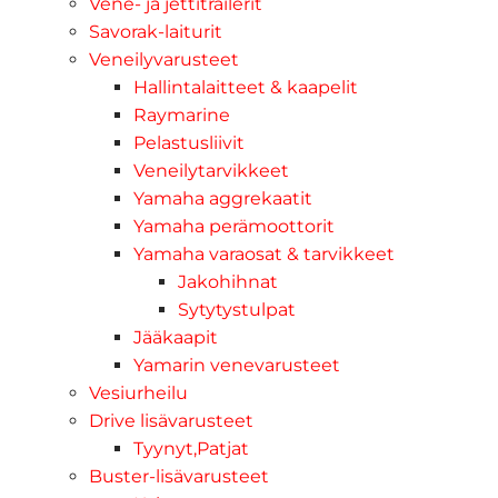
Vene- ja jettitrailerit
Savorak-laiturit
Veneilyvarusteet
Hallintalaitteet & kaapelit
Raymarine
Pelastusliivit
Veneilytarvikkeet
Yamaha aggrekaatit
Yamaha perämoottorit
Yamaha varaosat & tarvikkeet
Jakohihnat
Sytytystulpat
Jääkaapit
Yamarin venevarusteet
Vesiurheilu
Drive lisävarusteet
Tyynyt,Patjat
Buster-lisävarusteet