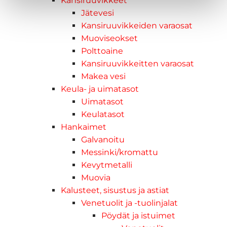
Kansiruuvikkeet
Jätevesi
Kansiruuvikkeiden varaosat
Muoviseokset
Polttoaine
Kansiruuvikkeitten varaosat
Makea vesi
Keula- ja uimatasot
Uimatasot
Keulatasot
Hankaimet
Galvanoitu
Messinki/kromattu
Kevytmetalli
Muovia
Kalusteet, sisustus ja astiat
Venetuolit ja -tuolinjalat
Pöydät ja istuimet