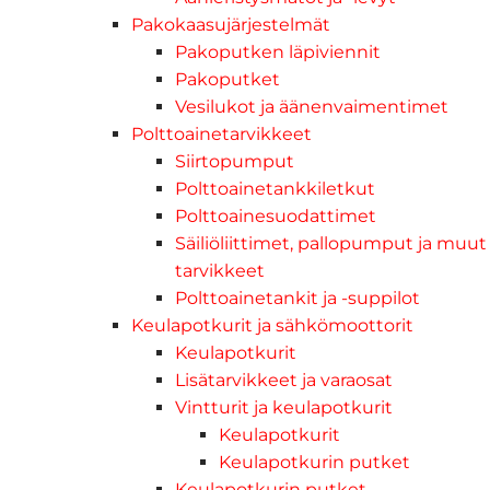
Pakokaasujärjestelmät
Pakoputken läpiviennit
Pakoputket
Vesilukot ja äänenvaimentimet
Polttoainetarvikkeet
Siirtopumput
Polttoainetankkiletkut
Polttoainesuodattimet
Säiliöliittimet, pallopumput ja muut
tarvikkeet
Polttoainetankit ja -suppilot
Keulapotkurit ja sähkömoottorit
Keulapotkurit
Lisätarvikkeet ja varaosat
Vintturit ja keulapotkurit
Keulapotkurit
Keulapotkurin putket
Keulapotkurin putket