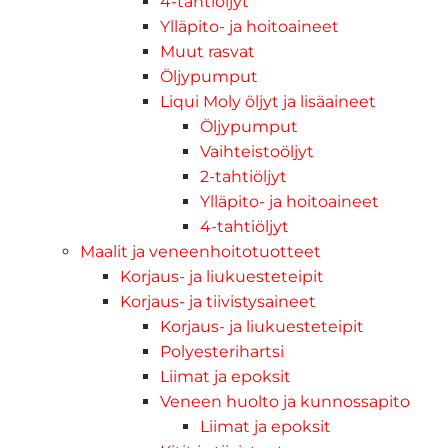
4-tahtiöljyt
Ylläpito- ja hoitoaineet
Muut rasvat
Öljypumput
Liqui Moly öljyt ja lisäaineet
Öljypumput
Vaihteistoöljyt
2-tahtiöljyt
Ylläpito- ja hoitoaineet
4-tahtiöljyt
Maalit ja veneenhoitotuotteet
Korjaus- ja liukuesteteipit
Korjaus- ja tiivistysaineet
Korjaus- ja liukuesteteipit
Polyesterihartsi
Liimat ja epoksit
Veneen huolto ja kunnossapito
Liimat ja epoksit