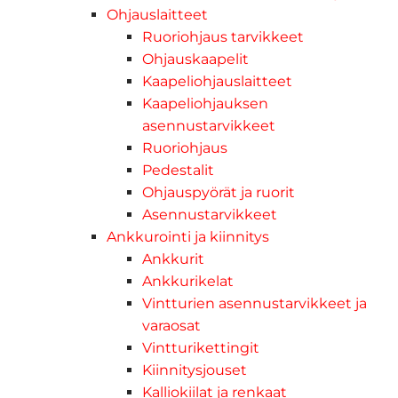
Ohjauslaitteet
Ruoriohjaus tarvikkeet
Ohjauskaapelit
Kaapeliohjauslaitteet
Kaapeliohjauksen
asennustarvikkeet
Ruoriohjaus
Pedestalit
Ohjauspyörät ja ruorit
Asennustarvikkeet
Ankkurointi ja kiinnitys
Ankkurit
Ankkurikelat
Vintturien asennustarvikkeet ja
varaosat
Vintturikettingit
Kiinnitysjouset
Kalliokiilat ja renkaat