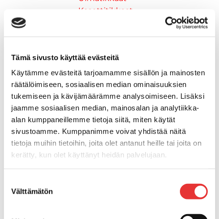
Kasettitikkaat
Keulatikkaat
Köysitikkaat
Kiinnikkeet ja tukijalat
Tämä sivusto käyttää evästeitä
Kävelysillat
Muut kiinnityshelat
Käytämme evästeitä tarjoamamme sisällön ja mainosten
Koukkupidike
räätälöimiseen, sosiaalisen median ominaisuuksien
Pidike "clips", muovia
tukemiseen ja kävijämäärämme analysoimiseen. Lisäksi
Lepuuttajan kiinnike
jaamme sosiaalisen median, mainosalan ja analytiikka-
alan kumppaneillemme tietoja siitä, miten käytät
Tuulilasin kiinnike
sivustoamme. Kumppanimme voivat yhdistää näitä
Reuna-, köli-, törmäyslistat ja kansikate
tietoja muihin tietoihin, joita olet antanut heille tai joita on
Törmäyslista
kerätty, kun olet käyttänyt heidän palvelujaan.
Kansikate
Reuna- ja ikkunalistat
Lisätietoja:
karilainen.fi/tietosuoja
Alumiinilistat
Suostumuksen
Välttämätön
valinta
Kävelysillat ja Taavetit
Kiinnitysvarret
SUP-laudan telineet