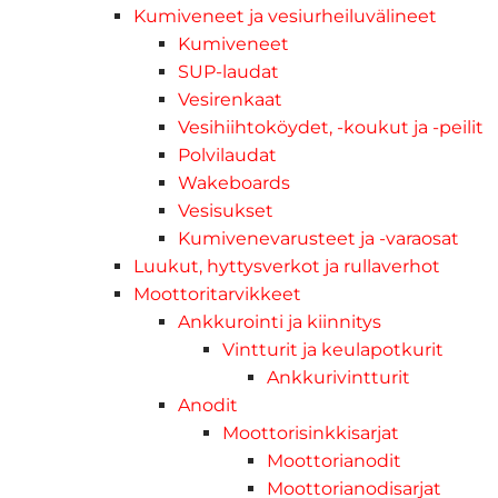
Kumiveneet ja vesiurheiluvälineet
Kumiveneet
SUP-laudat
Vesirenkaat
Vesihiihtoköydet, -koukut ja -peilit
Polvilaudat
Wakeboards
Vesisukset
Kumivenevarusteet ja -varaosat
Luukut, hyttysverkot ja rullaverhot
Moottoritarvikkeet
Ankkurointi ja kiinnitys
Vintturit ja keulapotkurit
Ankkurivintturit
Anodit
Moottorisinkkisarjat
Moottorianodit
Moottorianodisarjat