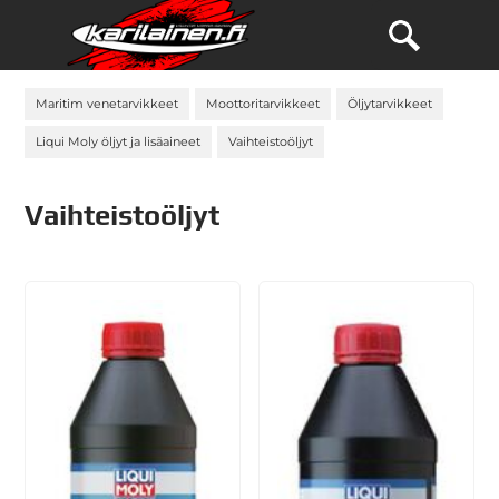
Maritim venetarvikkeet
Moottoritarvikkeet
Öljytarvikkeet
Liqui Moly öljyt ja lisäaineet
Vaihteistoöljyt
Vaihteistoöljyt