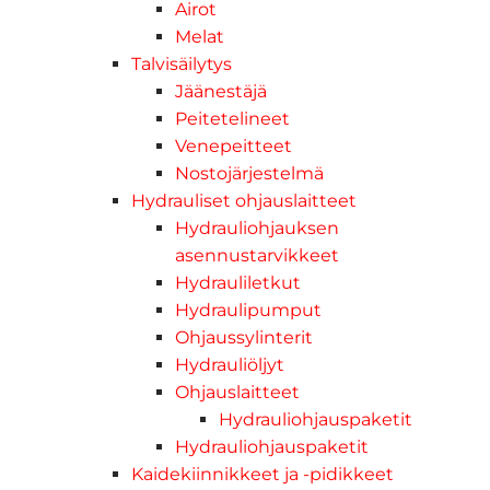
Airot
Melat
Talvisäilytys
Jäänestäjä
Peitetelineet
Venepeitteet
Nostojärjestelmä
Hydrauliset ohjauslaitteet
Hydrauliohjauksen
asennustarvikkeet
Hydrauliletkut
Hydraulipumput
Ohjaussylinterit
Hydrauliöljyt
Ohjauslaitteet
Hydrauliohjauspaketit
Hydrauliohjauspaketit
Kaidekiinnikkeet ja -pidikkeet