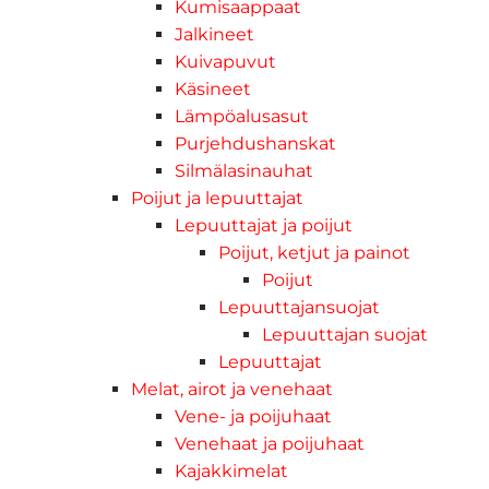
Kumisaappaat
Jalkineet
Kuivapuvut
Käsineet
Lämpöalusasut
Purjehdushanskat
Silmälasinauhat
Poijut ja lepuuttajat
Lepuuttajat ja poijut
Poijut, ketjut ja painot
Poijut
Lepuuttajansuojat
Lepuuttajan suojat
Lepuuttajat
Melat, airot ja venehaat
Vene- ja poijuhaat
Venehaat ja poijuhaat
Kajakkimelat