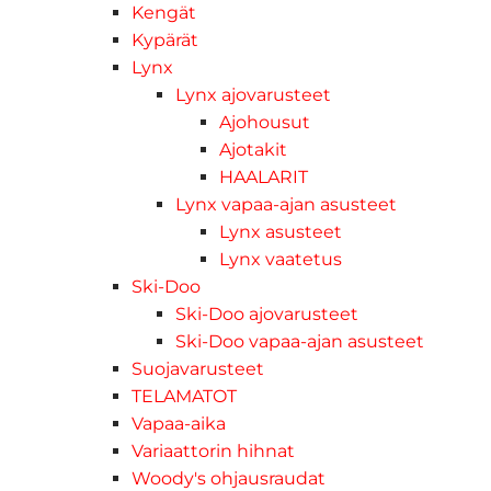
Kengät
Kypärät
Lynx
Lynx ajovarusteet
Ajohousut
Ajotakit
HAALARIT
Lynx vapaa-ajan asusteet
Lynx asusteet
Lynx vaatetus
Ski-Doo
Ski-Doo ajovarusteet
Ski-Doo vapaa-ajan asusteet
Suojavarusteet
TELAMATOT
Vapaa-aika
Variaattorin hihnat
Woody's ohjausraudat