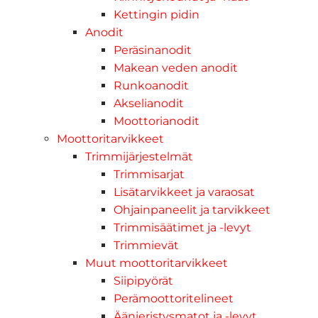
Kettingin pidin
Anodit
Peräsinanodit
Makean veden anodit
Runkoanodit
Akselianodit
Moottorianodit
Moottoritarvikkeet
Trimmijärjestelmät
Trimmisarjat
Lisätarvikkeet ja varaosat
Ohjainpaneelit ja tarvikkeet
Trimmisäätimet ja -levyt
Trimmievät
Muut moottoritarvikkeet
Siipipyörät
Perämoottoritelineet
Äänieristysmatot ja -levyt