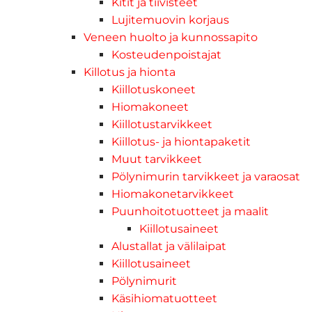
Kitit ja tiivisteet
Lujitemuovin korjaus
Veneen huolto ja kunnossapito
Kosteudenpoistajat
Killotus ja hionta
Kiillotuskoneet
Hiomakoneet
Kiillotustarvikkeet
Kiillotus- ja hiontapaketit
Muut tarvikkeet
Pölynimurin tarvikkeet ja varaosat
Hiomakonetarvikkeet
Puunhoitotuotteet ja maalit
Kiillotusaineet
Alustallat ja välilaipat
Kiillotusaineet
Pölynimurit
Käsihiomatuotteet