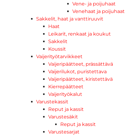
Vene- ja poijuhaat
Venehaat ja poijuhaat
Sakkelit, haat ja vanttiruuvit
Haat
Leikarit, renkaat ja koukut
Sakkelit
Koussit
Vaijerityötarvikkeet
Vaijeripäätteet, prässättävä
Vaijerilukot, puristettava
Vaijeripäätteet, kiristettävä
Kierrepäätteet
Vaijerityökalut
Varustekassit
Reput ja kassit
Varustesäkit
Reput ja kassit
Varustesarjat