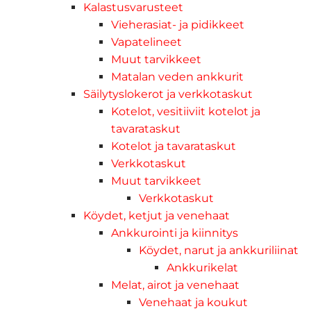
Kalastusvarusteet
Vieherasiat- ja pidikkeet
Vapatelineet
Muut tarvikkeet
Matalan veden ankkurit
Säilytyslokerot ja verkkotaskut
Kotelot, vesitiiviit kotelot ja
tavarataskut
Kotelot ja tavarataskut
Verkkotaskut
Muut tarvikkeet
Verkkotaskut
Köydet, ketjut ja venehaat
Ankkurointi ja kiinnitys
Köydet, narut ja ankkuriliinat
Ankkurikelat
Melat, airot ja venehaat
Venehaat ja koukut