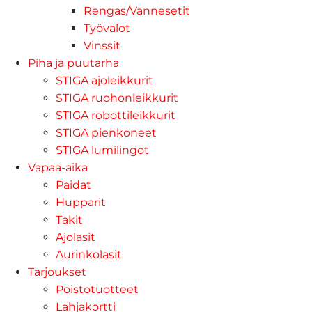
Rengas/Vannesetit
Työvalot
Vinssit
Piha ja puutarha
STIGA ajoleikkurit
STIGA ruohonleikkurit
STIGA robottileikkurit
STIGA pienkoneet
STIGA lumilingot
Vapaa-aika
Paidat
Hupparit
Takit
Ajolasit
Aurinkolasit
Tarjoukset
Poistotuotteet
Lahjakortti