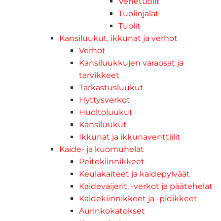
Venetuolit
Tuolinjalat
Tuolit
Kansiluukut, ikkunat ja verhot
Verhot
Kansiluukkujen varaosat ja
tarvikkeet
Tarkastusluukut
Hyttysverkot
Huoltoluukut
Kansiluukut
Ikkunat ja ikkunaventtiilit
Kaide- ja kuomuhelat
Peitekiinnikkeet
Keulakaiteet ja kaidepylväät
Kaidevaijerit, -verkot ja päätehelat
Kaidekiinnikkeet ja -pidikkeet
Aurinkokatokset