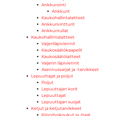
Ankkurointi
Ankkurit
Kaukohallintalaitteet
Ankkurivintturit
Ankkurirullat
Kaukohallintalaitteet
Vaijeriläpiviennit
Kaukosäätökaapelit
Kaukosäätölaitteet
Vaijerin läpiviennit
Asennussarjat ja -tarvikkeet
Lepuuttajat ja poijut
Poijut
Lepuuttajan korit
Lepuuttajat
Lepuuttajan suojat
Ketjut ja ketjutarvikkeet
Kiinnityskoukut ja -haat