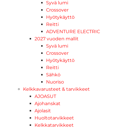
Syvä lumi
Crossover
Hyötykäyttö
Reitti
ADVENTURE ELECTRIC
2027 vuoden mallit
Syvä lumi
Crossover
Hyötykäyttö
Reitti
Sähkö
Nuoriso
Kelkkavarusteet & tarvikkeet
AJOASUT
Ajohanskat
Ajolasit
Huoltotarvikkeet
Kelkkatarvikkeet