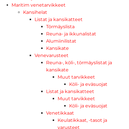
Maritim venetarvikkeet
Kansihelat
Listat ja kansikatteet
Törmäyslista
Reuna- ja ikkunalistat
Alumiinilistat
Kansikate
Venevarusteet
Reuna-, köli-, törmäyslistat ja
kansikate
Muut tarvikkeet
Köli- ja eväsuojat
Listat ja kansikatteet
Muut tarvikkeet
Köli- ja eväsuojat
Venetikkaat
Keulatikkaat, -tasot ja
varusteet