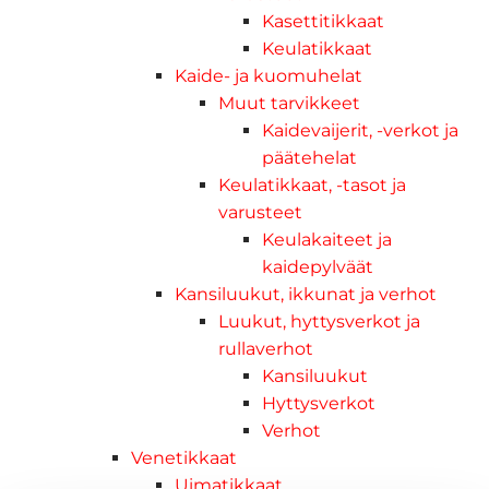
Kasettitikkaat
Keulatikkaat
Kaide- ja kuomuhelat
Muut tarvikkeet
Kaidevaijerit, -verkot ja
päätehelat
Keulatikkaat, -tasot ja
varusteet
Keulakaiteet ja
kaidepylväät
Kansiluukut, ikkunat ja verhot
Luukut, hyttysverkot ja
rullaverhot
Kansiluukut
Hyttysverkot
Verhot
Venetikkaat
Uimatikkaat