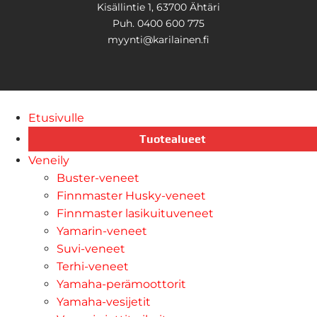
Kisällintie 1, 63700 Ähtäri
Puh. 0400 600 775
myynti@karilainen.fi
Etusivulle
Tuotealueet
Veneily
Buster-veneet
Finnmaster Husky-veneet
Finnmaster lasikuituveneet
Yamarin-veneet
Suvi-veneet
Terhi-veneet
Yamaha-perämoottorit
Yamaha-vesijetit