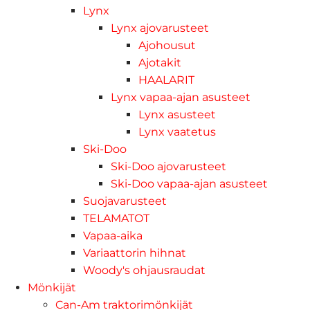
Lynx
Lynx ajovarusteet
Ajohousut
Ajotakit
HAALARIT
Lynx vapaa-ajan asusteet
Lynx asusteet
Lynx vaatetus
Ski-Doo
Ski-Doo ajovarusteet
Ski-Doo vapaa-ajan asusteet
Suojavarusteet
TELAMATOT
Vapaa-aika
Variaattorin hihnat
Woody's ohjausraudat
Mönkijät
Can-Am traktorimönkijät