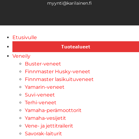
myynti@karilainen.fi
Etusivulle
Tuotealueet
Veneily
Buster-veneet
Finnmaster Husky-veneet
Finnmaster lasikuituveneet
Yamarin-veneet
Suvi-veneet
Terhi-veneet
Yamaha-perämoottorit
Yamaha-vesijetit
Vene- ja jettitrailerit
Savorak-laiturit