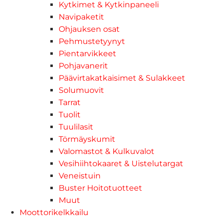
Kytkimet & Kytkinpaneeli
Navipaketit
Ohjauksen osat
Pehmustetyynyt
Pientarvikkeet
Pohjavanerit
Päävirtakatkaisimet & Sulakkeet
Solumuovit
Tarrat
Tuolit
Tuulilasit
Törmäyskumit
Valomastot & Kulkuvalot
Vesihiihtokaaret & Uistelutargat
Veneistuin
Buster Hoitotuotteet
Muut
Moottorikelkkailu