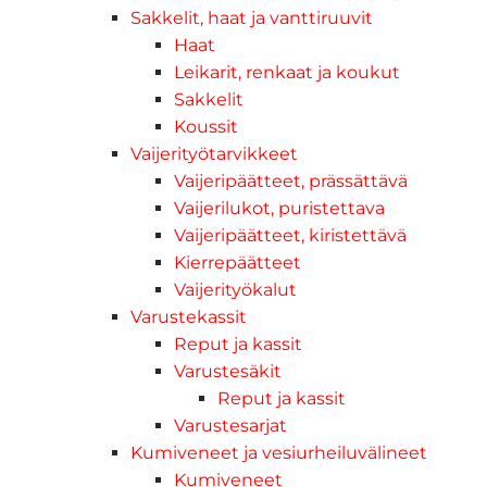
Sakkelit, haat ja vanttiruuvit
Haat
Leikarit, renkaat ja koukut
Sakkelit
Koussit
Vaijerityötarvikkeet
Vaijeripäätteet, prässättävä
Vaijerilukot, puristettava
Vaijeripäätteet, kiristettävä
Kierrepäätteet
Vaijerityökalut
Varustekassit
Reput ja kassit
Varustesäkit
Reput ja kassit
Varustesarjat
Kumiveneet ja vesiurheiluvälineet
Kumiveneet