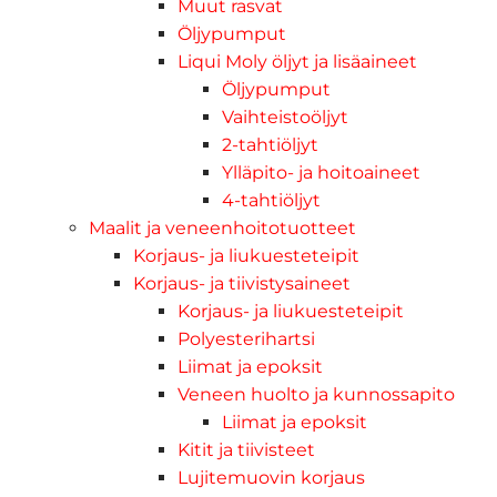
Muut rasvat
Öljypumput
Liqui Moly öljyt ja lisäaineet
Öljypumput
Vaihteistoöljyt
2-tahtiöljyt
Ylläpito- ja hoitoaineet
4-tahtiöljyt
Maalit ja veneenhoitotuotteet
Korjaus- ja liukuesteteipit
Korjaus- ja tiivistysaineet
Korjaus- ja liukuesteteipit
Polyesterihartsi
Liimat ja epoksit
Veneen huolto ja kunnossapito
Liimat ja epoksit
Kitit ja tiivisteet
Lujitemuovin korjaus