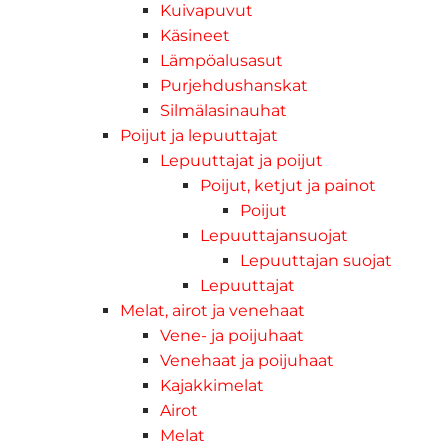
Kuivapuvut
Käsineet
Lämpöalusasut
Purjehdushanskat
Silmälasinauhat
Poijut ja lepuuttajat
Lepuuttajat ja poijut
Poijut, ketjut ja painot
Poijut
Lepuuttajansuojat
Lepuuttajan suojat
Lepuuttajat
Melat, airot ja venehaat
Vene- ja poijuhaat
Venehaat ja poijuhaat
Kajakkimelat
Airot
Melat