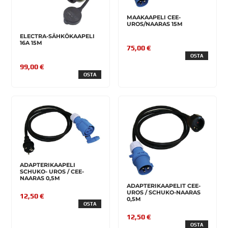
MAAKAAPELI CEE-
UROS/NAARAS 15M
ELECTRA-SÄHKÖKAAPELI
16A 15M
75,00 €
OSTA
99,00 €
OSTA
ADAPTERIKAAPELI
SCHUKO- UROS / CEE-
NAARAS 0,5M
ADAPTERIKAAPELIT CEE-
UROS / SCHUKO-NAARAS
12,50 €
0,5M
OSTA
12,50 €
OSTA