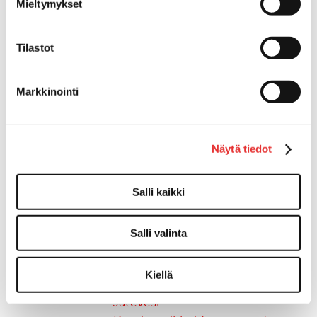
Askelmat
Mieltymykset
Kuljetusramppien tarvikkeet
Kädensija, metallia
Tilastot
Taavetit
Venetuolit ja -tuolinjalat
Liukukoneistot
Markkinointi
Tuolinjalat
Tuolit
Venetuolit
Näytä tiedot
Veneen kiinnitys
Pollarit
Salli kaikki
Knaapit
Trailerikoukut
Venerenkaat ja silmukkapultit/-
Salli valinta
ruuvit
Vetourat
Kiellä
Kansiruuvikkeet
Jätevesi