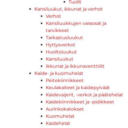
Tuolit
Kansiluukut, ikkunat ja verhot
Verhot
Kansiluukkujen varaosat ja
tarvikkeet
Tarkastusluukut
Hyttysverkot
Huoltoluukut
Kansiluukut
Ikkunat ja ikkunaventtiilit
Kaide- ja kuomuhelat
Peitekiinnikkeet
Keulakaiteet ja kaidepylväät
Kaidevaijerit, -verkot ja päätehelat
Kaidekiinnikkeet ja -pidikkeet
Aurinkokatokset
Kuomuhelat
Kaidehelat