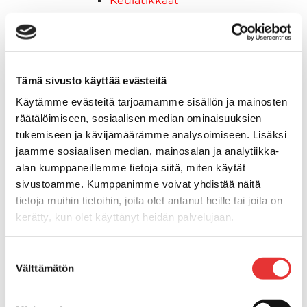
Keulatikkaat
Köysitikkaat
Kiinnikkeet ja tukijalat
Kävelysillat
Muut kiinnityshelat
Tämä sivusto käyttää evästeitä
Koukkupidike
Käytämme evästeitä tarjoamamme sisällön ja mainosten
Pidike "clips", muovia
räätälöimiseen, sosiaalisen median ominaisuuksien
Lepuuttajan kiinnike
tukemiseen ja kävijämäärämme analysoimiseen. Lisäksi
Tuulilasin kiinnike
jaamme sosiaalisen median, mainosalan ja analytiikka-
Reuna-, köli-, törmäyslistat ja kansikate
alan kumppaneillemme tietoja siitä, miten käytät
Törmäyslista
sivustoamme. Kumppanimme voivat yhdistää näitä
Kansikate
tietoja muihin tietoihin, joita olet antanut heille tai joita on
Reuna- ja ikkunalistat
kerätty, kun olet käyttänyt heidän palvelujaan.
Alumiinilistat
Kävelysillat ja Taavetit
Lisätietoja:
karilainen.fi/tietosuoja
Suostumuksen
Kiinnitysvarret
Välttämätön
valinta
SUP-laudan telineet
Kuljetusrampit