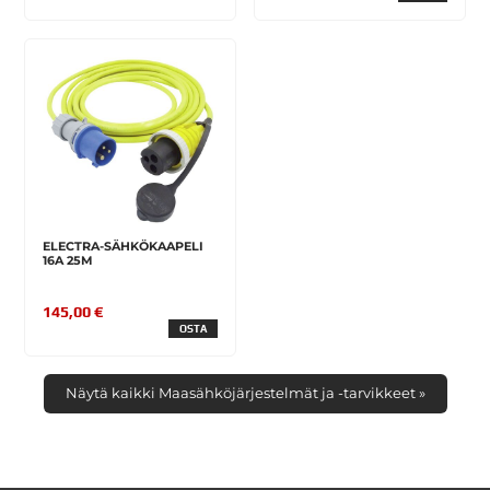
ELECTRA-SÄHKÖKAAPELI
16A 25M
145,00 €
OSTA
Näytä kaikki Maasähköjärjestelmät ja -tarvikkeet »