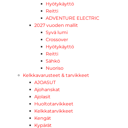
Hyötykäyttö
Reitti
ADVENTURE ELECTRIC
2027 vuoden mallit
Syvä lumi
Crossover
Hyötykäyttö
Reitti
Sähkö
Nuoriso
Kelkkavarusteet & tarvikkeet
AJOASUT
Ajohanskat
Ajolasit
Huoltotarvikkeet
Kelkkatarvikkeet
Kengät
Kypärät