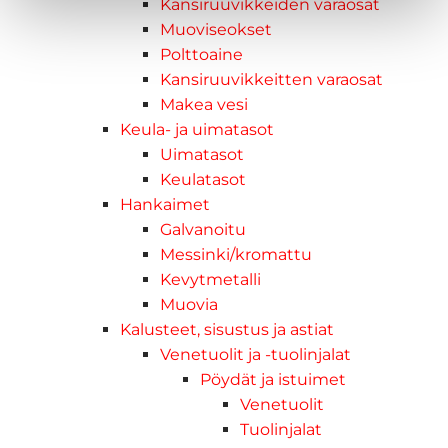
Kansiruuvikkeiden varaosat
Muoviseokset
Polttoaine
Kansiruuvikkeitten varaosat
Makea vesi
Keula- ja uimatasot
Uimatasot
Keulatasot
Hankaimet
Galvanoitu
Messinki/kromattu
Kevytmetalli
Muovia
Kalusteet, sisustus ja astiat
Venetuolit ja -tuolinjalat
Pöydät ja istuimet
Venetuolit
Tuolinjalat