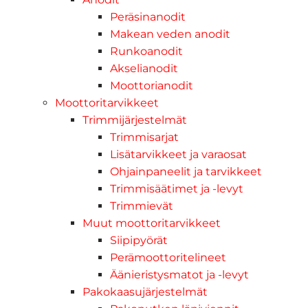
Peräsinanodit
Makean veden anodit
Runkoanodit
Akselianodit
Moottorianodit
Moottoritarvikkeet
Trimmijärjestelmät
Trimmisarjat
Lisätarvikkeet ja varaosat
Ohjainpaneelit ja tarvikkeet
Trimmisäätimet ja -levyt
Trimmievät
Muut moottoritarvikkeet
Siipipyörät
Perämoottoritelineet
Äänieristysmatot ja -levyt
Pakokaasujärjestelmät