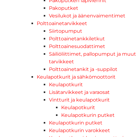
Pakoputken läpiviennit
Pakoputket
Vesilukot ja äänenvaimentimet
Polttoainetarvikkeet
Siirtopumput
Polttoainetankkiletkut
Polttoainesuodattimet
Säiliöliittimet, pallopumput ja muut
tarvikkeet
Polttoainetankit ja -suppilot
Keulapotkurit ja sähkömoottorit
Keulapotkurit
Lisätarvikkeet ja varaosat
Vintturit ja keulapotkurit
Keulapotkurit
Keulapotkurin putket
Keulapotkurin putket
Keulapotkurin varokkeet