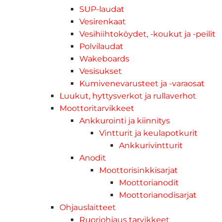
SUP-laudat
Vesirenkaat
Vesihiihtoköydet, -koukut ja -peilit
Polvilaudat
Wakeboards
Vesisukset
Kumivenevarusteet ja -varaosat
Luukut, hyttysverkot ja rullaverhot
Moottoritarvikkeet
Ankkurointi ja kiinnitys
Vintturit ja keulapotkurit
Ankkurivintturit
Anodit
Moottorisinkkisarjat
Moottorianodit
Moottorianodisarjat
Ohjauslaitteet
Ruoriohjaus tarvikkeet