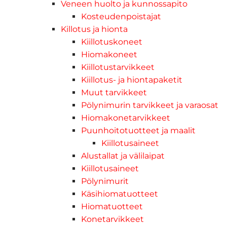
Veneen huolto ja kunnossapito
Kosteudenpoistajat
Killotus ja hionta
Kiillotuskoneet
Hiomakoneet
Kiillotustarvikkeet
Kiillotus- ja hiontapaketit
Muut tarvikkeet
Pölynimurin tarvikkeet ja varaosat
Hiomakonetarvikkeet
Puunhoitotuotteet ja maalit
Kiillotusaineet
Alustallat ja välilaipat
Kiillotusaineet
Pölynimurit
Käsihiomatuotteet
Hiomatuotteet
Konetarvikkeet