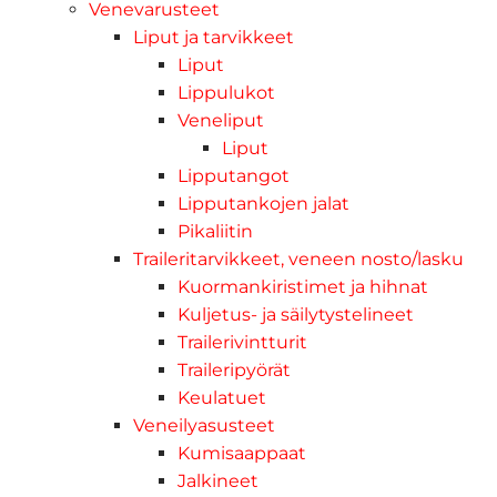
Venevarusteet
Liput ja tarvikkeet
Liput
Lippulukot
Veneliput
Liput
Lipputangot
Lipputankojen jalat
Pikaliitin
Traileritarvikkeet, veneen nosto/lasku
Kuormankiristimet ja hihnat
Kuljetus- ja säilytystelineet
Trailerivintturit
Traileripyörät
Keulatuet
Veneilyasusteet
Kumisaappaat
Jalkineet