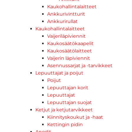
Kaukohallintalaitteet
Ankkurivintturit
Ankkurirullat
Kaukohallintalaitteet
Vaijeriläpiviennit
Kaukosäätökaapelit
Kaukosäätölaitteet
Vaijerin läpiviennit
Asennussarjat ja -tarvikkeet
Lepuuttajat ja poijut
Poijut
Lepuuttajan korit
Lepuuttajat
Lepuuttajan suojat
Ketjut ja ketjutarvikkeet
Kiinnityskoukut ja -haat
Kettingin pidin
Anodit