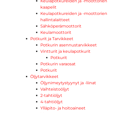
Keulapotkureiden ja -moottorien
kaapelit
Keulapotkureiden ja -moottorien
hallintalaitteet
Sähköperämoottorit
Keulamoottorit
Potkurit ja Tarvikkeet
Potkurin asennustarvikkeet
Vintturit ja keulapotkurit
Potkurit
Potkurin varaosat
Potkurit
Öljytarvikkeet
Öljynimeytystyynyt ja -liinat
Vaihteistoöljyt
2-tahtiöljyt
4-tahtiöljyt
Ylläpito- ja hoitoaineet