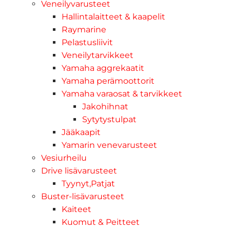
Veneilyvarusteet
Hallintalaitteet & kaapelit
Raymarine
Pelastusliivit
Veneilytarvikkeet
Yamaha aggrekaatit
Yamaha perämoottorit
Yamaha varaosat & tarvikkeet
Jakohihnat
Sytytystulpat
Jääkaapit
Yamarin venevarusteet
Vesiurheilu
Drive lisävarusteet
Tyynyt,Patjat
Buster-lisävarusteet
Kaiteet
Kuomut & Peitteet