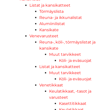
Listat ja kansikatteet
Törmäyslista
Reuna- ja ikkunalistat
Alumiinilistat
Kansikate
Venevarusteet
Reuna-, köli-, törmäyslistat ja
kansikate
Muut tarvikkeet
Köli- ja eväsuojat
Listat ja kansikatteet
Muut tarvikkeet
Köli- ja eväsuojat
Venetikkaat
Keulatikkaat, -tasot ja
varusteet
Kasettitikkaat
Keulatikkaat