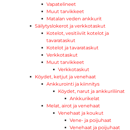
Vapatelineet
Muut tarvikkeet
Matalan veden ankkurit
Säilytyslokerot ja verkkotaskut
Kotelot, vesitiiviit kotelot ja
tavarataskut
Kotelot ja tavarataskut
Verkkotaskut
Muut tarvikkeet
Verkkotaskut
Köydet, ketjut ja venehaat
Ankkurointi ja kiinnitys
Köydet, narut ja ankkuriliinat
Ankkurikelat
Melat, airot ja venehaat
Venehaat ja koukut
Vene- ja poijuhaat
Venehaat ja poijuhaat