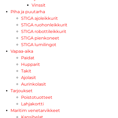
Vinssit
Piha ja puutarha
STIGA ajoleikkurit
STIGA ruohonleikkurit
STIGA robottileikkurit
STIGA pienkoneet
STIGA lumilingot
Vapaa-aika
Paidat
Hupparit
Takit
Ajolasit
Aurinkolasit
Tarjoukset
Poistotuotteet
Lahjakortti
Maritim venetarvikkeet
Kansihelat