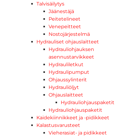
Talvisäilytys
Jäänestäjä
Peitetelineet
Venepeitteet
Nostojärjestelmä
Hydrauliset ohjauslaitteet
Hydrauliohjauksen
asennustarvikkeet
Hydrauliletkut
Hydraulipumput
Ohjaussylinterit
Hydrauliöljyt
Ohjauslaitteet
Hydrauliohjauspaketit
Hydrauliohjauspaketit
Kaidekiinnikkeet ja -pidikkeet
Kalastusvarusteet
Vieherasiat- ja pidikkeet