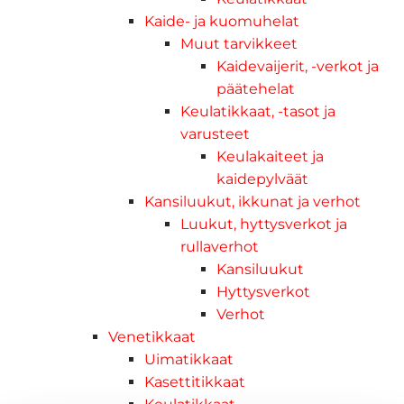
Kaide- ja kuomuhelat
Muut tarvikkeet
Kaidevaijerit, -verkot ja
päätehelat
Keulatikkaat, -tasot ja
varusteet
Keulakaiteet ja
kaidepylväät
Kansiluukut, ikkunat ja verhot
Luukut, hyttysverkot ja
rullaverhot
Kansiluukut
Hyttysverkot
Verhot
Venetikkaat
Uimatikkaat
Kasettitikkaat