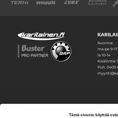
KARILAI
Avoinna:
ma-pe 9-17
la 10-14
Kisällintie 
Puh. 0400 
myynti@kar
PIHA & 
Tämä sivusto käyttää eväs