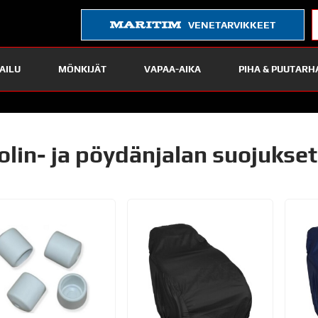
VENETARVIKKEET
AILU
MÖNKIJÄT
VAPAA-AIKA
PIHA & PUUTARH
olin- ja pöydänjalan suojukset