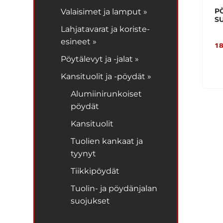
P
Valaisimet ja lamput »
S
Lahjatavarat ja koriste-
esineet »
18
Pöytälevyt ja -jalat »
Kansituolit ja -pöydät »
Alumiinirunkoiset
pöydät
Kansituolit
Tuolien kankaat ja
tyynyt
Tiikkipöydät
Tuolin- ja pöydänjalan
suojukset