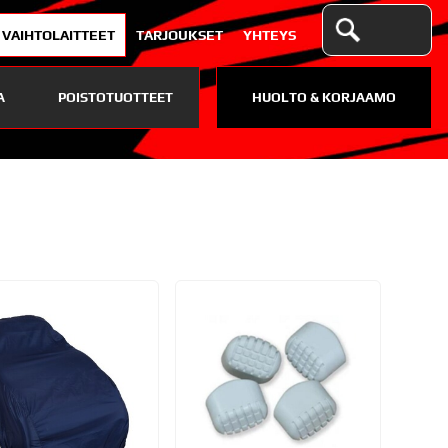
VAIHTOLAITTEET
TARJOUKSET
YHTEYS
A
POISTOTUOTTEET
HUOLTO & KORJAAMO