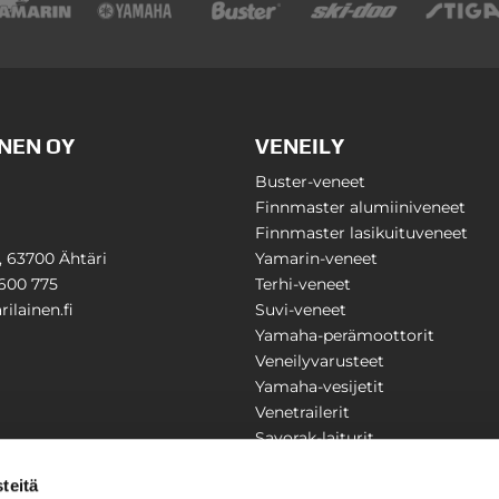
NEN OY
VENEILY
Buster-veneet
Finnmaster alumiiniveneet
Finnmaster lasikuituveneet
1, 63700 Ähtäri
Yamarin-veneet
600 775
Terhi-veneet
ilainen.fi
Suvi-veneet
Yamaha-perämoottorit
Veneilyvarusteet
Yamaha-vesijetit
Venetrailerit
Savorak-laiturit
PUUTARHA
KARILAINEN
teitä