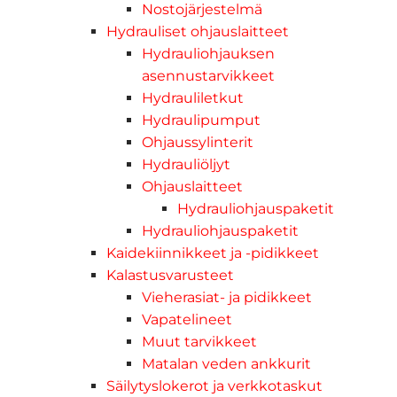
Nostojärjestelmä
Hydrauliset ohjauslaitteet
Hydrauliohjauksen
asennustarvikkeet
Hydrauliletkut
Hydraulipumput
Ohjaussylinterit
Hydrauliöljyt
Ohjauslaitteet
Hydrauliohjauspaketit
Hydrauliohjauspaketit
Kaidekiinnikkeet ja -pidikkeet
Kalastusvarusteet
Vieherasiat- ja pidikkeet
Vapatelineet
Muut tarvikkeet
Matalan veden ankkurit
Säilytyslokerot ja verkkotaskut