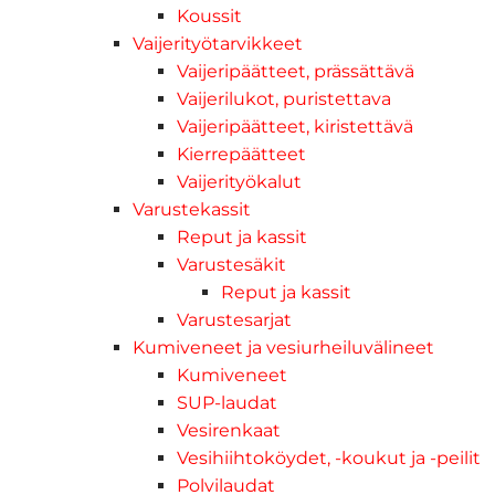
Koussit
Vaijerityötarvikkeet
Vaijeripäätteet, prässättävä
Vaijerilukot, puristettava
Vaijeripäätteet, kiristettävä
Kierrepäätteet
Vaijerityökalut
Varustekassit
Reput ja kassit
Varustesäkit
Reput ja kassit
Varustesarjat
Kumiveneet ja vesiurheiluvälineet
Kumiveneet
SUP-laudat
Vesirenkaat
Vesihiihtoköydet, -koukut ja -peilit
Polvilaudat