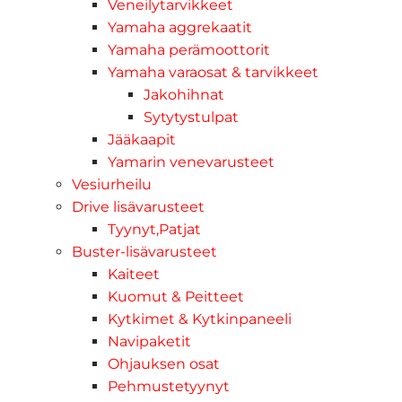
Veneilytarvikkeet
Yamaha aggrekaatit
Yamaha perämoottorit
Yamaha varaosat & tarvikkeet
Jakohihnat
Sytytystulpat
Jääkaapit
Yamarin venevarusteet
Vesiurheilu
Drive lisävarusteet
Tyynyt,Patjat
Buster-lisävarusteet
Kaiteet
Kuomut & Peitteet
Kytkimet & Kytkinpaneeli
Navipaketit
Ohjauksen osat
Pehmustetyynyt