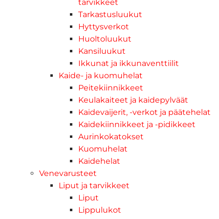
tarvikkeet
Tarkastusluukut
Hyttysverkot
Huoltoluukut
Kansiluukut
Ikkunat ja ikkunaventtiilit
Kaide- ja kuomuhelat
Peitekiinnikkeet
Keulakaiteet ja kaidepylväät
Kaidevaijerit, -verkot ja päätehelat
Kaidekiinnikkeet ja -pidikkeet
Aurinkokatokset
Kuomuhelat
Kaidehelat
Venevarusteet
Liput ja tarvikkeet
Liput
Lippulukot