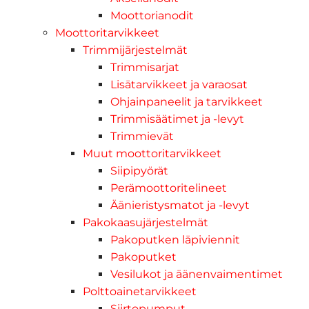
Moottorianodit
Moottoritarvikkeet
Trimmijärjestelmät
Trimmisarjat
Lisätarvikkeet ja varaosat
Ohjainpaneelit ja tarvikkeet
Trimmisäätimet ja -levyt
Trimmievät
Muut moottoritarvikkeet
Siipipyörät
Perämoottoritelineet
Äänieristysmatot ja -levyt
Pakokaasujärjestelmät
Pakoputken läpiviennit
Pakoputket
Vesilukot ja äänenvaimentimet
Polttoainetarvikkeet
Siirtopumput