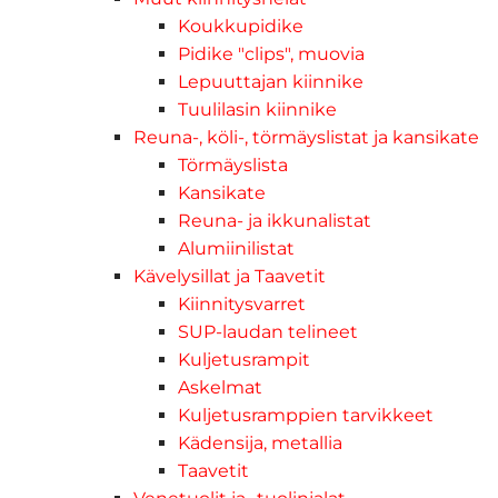
Koukkupidike
Pidike "clips", muovia
Lepuuttajan kiinnike
Tuulilasin kiinnike
Reuna-, köli-, törmäyslistat ja kansikate
Törmäyslista
Kansikate
Reuna- ja ikkunalistat
Alumiinilistat
Kävelysillat ja Taavetit
Kiinnitysvarret
SUP-laudan telineet
Kuljetusrampit
Askelmat
Kuljetusramppien tarvikkeet
Kädensija, metallia
Taavetit