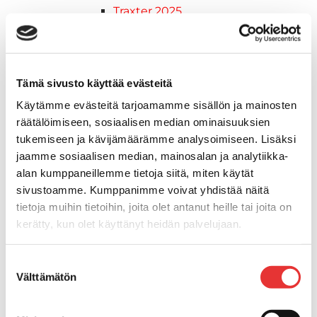
Traxter 2025
Traxter 2026
Maverick mallisto
Maverick 2025
Maverick 2026
Tämä sivusto käyttää evästeitä
Mönkijöiden lisävarusteet ja -tarvikkeet
Käytämme evästeitä tarjoamamme sisällön ja mainosten
Ajolasit
räätälöimiseen, sosiaalisen median ominaisuuksien
Asusteet
tukemiseen ja kävijämäärämme analysoimiseen. Lisäksi
Can-Am varusteet
jaamme sosiaalisen median, mainosalan ja analytiikka-
Huoltotarvikkeet
alan kumppaneillemme tietoja siitä, miten käytät
Motobatt akut
sivustoamme. Kumppanimme voivat yhdistää näitä
Puskulevyt
tietoja muihin tietoihin, joita olet antanut heille tai joita on
Rengas/Vannesetit
kerätty, kun olet käyttänyt heidän palvelujaan.
Työvalot
Lisätietoja:
karilainen.fi/tietosuoja
Vinssit
Suostumuksen
Piha ja puutarha
Välttämätön
valinta
STIGA ajoleikkurit
STIGA ruohonleikkurit