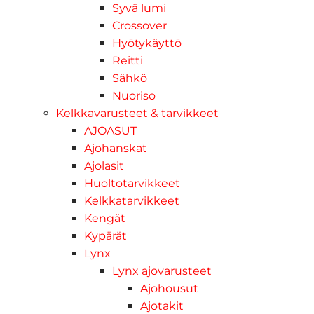
Syvä lumi
Crossover
Hyötykäyttö
Reitti
Sähkö
Nuoriso
Kelkkavarusteet & tarvikkeet
AJOASUT
Ajohanskat
Ajolasit
Huoltotarvikkeet
Kelkkatarvikkeet
Kengät
Kypärät
Lynx
Lynx ajovarusteet
Ajohousut
Ajotakit