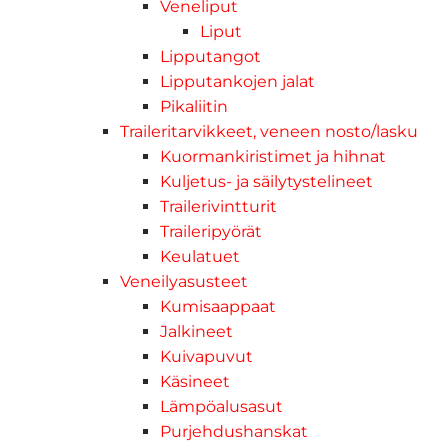
Veneliput
Liput
Lipputangot
Lipputankojen jalat
Pikaliitin
Traileritarvikkeet, veneen nosto/lasku
Kuormankiristimet ja hihnat
Kuljetus- ja säilytystelineet
Trailerivintturit
Traileripyörät
Keulatuet
Veneilyasusteet
Kumisaappaat
Jalkineet
Kuivapuvut
Käsineet
Lämpöalusasut
Purjehdushanskat