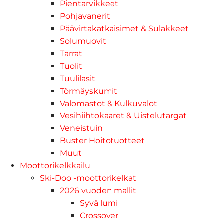
Pientarvikkeet
Pohjavanerit
Päävirtakatkaisimet & Sulakkeet
Solumuovit
Tarrat
Tuolit
Tuulilasit
Törmäyskumit
Valomastot & Kulkuvalot
Vesihiihtokaaret & Uistelutargat
Veneistuin
Buster Hoitotuotteet
Muut
Moottorikelkkailu
Ski-Doo -moottorikelkat
2026 vuoden mallit
Syvä lumi
Crossover