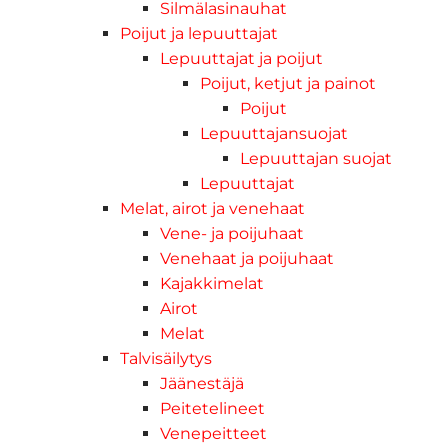
Silmälasinauhat
Poijut ja lepuuttajat
Lepuuttajat ja poijut
Poijut, ketjut ja painot
Poijut
Lepuuttajansuojat
Lepuuttajan suojat
Lepuuttajat
Melat, airot ja venehaat
Vene- ja poijuhaat
Venehaat ja poijuhaat
Kajakkimelat
Airot
Melat
Talvisäilytys
Jäänestäjä
Peitetelineet
Venepeitteet