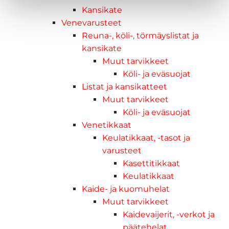
Kansikate
Venevarusteet
Reuna-, köli-, törmäyslistat ja
kansikate
Muut tarvikkeet
Köli- ja eväsuojat
Listat ja kansikatteet
Muut tarvikkeet
Köli- ja eväsuojat
Venetikkaat
Keulatikkaat, -tasot ja
varusteet
Kasettitikkaat
Keulatikkaat
Kaide- ja kuomuhelat
Muut tarvikkeet
Kaidevaijerit, -verkot ja
päätehelat