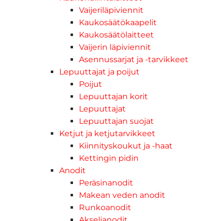
Vaijeriläpiviennit
Kaukosäätökaapelit
Kaukosäätölaitteet
Vaijerin läpiviennit
Asennussarjat ja -tarvikkeet
Lepuuttajat ja poijut
Poijut
Lepuuttajan korit
Lepuuttajat
Lepuuttajan suojat
Ketjut ja ketjutarvikkeet
Kiinnityskoukut ja -haat
Kettingin pidin
Anodit
Peräsinanodit
Makean veden anodit
Runkoanodit
Akselianodit