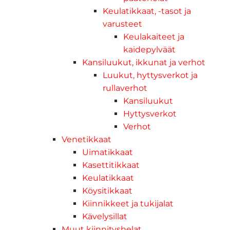
Keulatikkaat, -tasot ja
varusteet
Keulakaiteet ja
kaidepylväät
Kansiluukut, ikkunat ja verhot
Luukut, hyttysverkot ja
rullaverhot
Kansiluukut
Hyttysverkot
Verhot
Venetikkaat
Uimatikkaat
Kasettitikkaat
Keulatikkaat
Köysitikkaat
Kiinnikkeet ja tukijalat
Kävelysillat
Muut kiinnityshelat