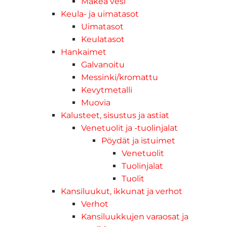
Makea vesi
Keula- ja uimatasot
Uimatasot
Keulatasot
Hankaimet
Galvanoitu
Messinki/kromattu
Kevytmetalli
Muovia
Kalusteet, sisustus ja astiat
Venetuolit ja -tuolinjalat
Pöydät ja istuimet
Venetuolit
Tuolinjalat
Tuolit
Kansiluukut, ikkunat ja verhot
Verhot
Kansiluukkujen varaosat ja