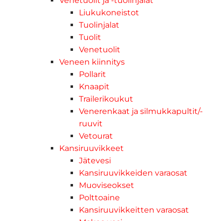
Venetuolit ja -tuolinjalat
Liukukoneistot
Tuolinjalat
Tuolit
Venetuolit
Veneen kiinnitys
Pollarit
Knaapit
Trailerikoukut
Venerenkaat ja silmukkapultit/-
ruuvit
Vetourat
Kansiruuvikkeet
Jätevesi
Kansiruuvikkeiden varaosat
Muoviseokset
Polttoaine
Kansiruuvikkeitten varaosat