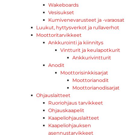
Wakeboards
Vesisukset
Kumivenevarusteet ja -varaosat
Luukut, hyttysverkot ja rullaverhot
Moottoritarvikkeet
Ankkurointi ja kiinnitys
Vintturit ja keulapotkurit
Ankkurivintturit
Anodit
Moottorisinkkisarjat
Moottorianodit
Moottorianodisarjat
Ohjauslaitteet
Ruoriohjaus tarvikkeet
Ohjauskaapelit
Kaapeliohjauslaitteet
Kaapeliohjauksen
asennustarvikkeet