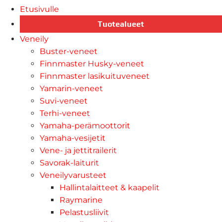
Etusivulle
Tuotealueet
Veneily
Buster-veneet
Finnmaster Husky-veneet
Finnmaster lasikuituveneet
Yamarin-veneet
Suvi-veneet
Terhi-veneet
Yamaha-perämoottorit
Yamaha-vesijetit
Vene- ja jettitrailerit
Savorak-laiturit
Veneilyvarusteet
Hallintalaitteet & kaapelit
Raymarine
Pelastusliivit