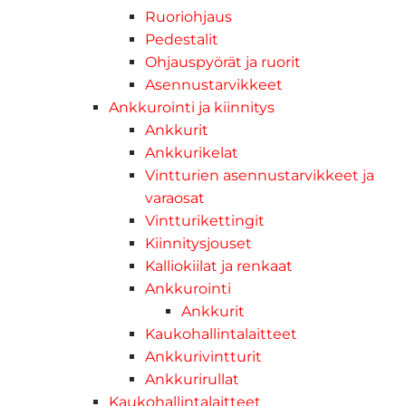
Ruoriohjaus
Pedestalit
Ohjauspyörät ja ruorit
Asennustarvikkeet
Ankkurointi ja kiinnitys
Ankkurit
Ankkurikelat
Vintturien asennustarvikkeet ja
varaosat
Vintturikettingit
Kiinnitysjouset
Kalliokiilat ja renkaat
Ankkurointi
Ankkurit
Kaukohallintalaitteet
Ankkurivintturit
Ankkurirullat
Kaukohallintalaitteet