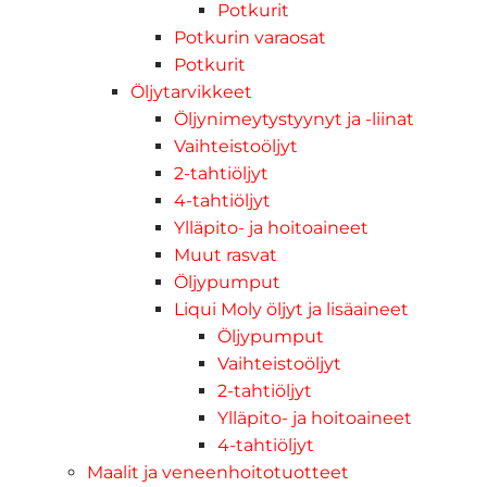
Potkurit
Potkurin varaosat
Potkurit
Öljytarvikkeet
Öljynimeytystyynyt ja -liinat
Vaihteistoöljyt
2-tahtiöljyt
4-tahtiöljyt
Ylläpito- ja hoitoaineet
Muut rasvat
Öljypumput
Liqui Moly öljyt ja lisäaineet
Öljypumput
Vaihteistoöljyt
2-tahtiöljyt
Ylläpito- ja hoitoaineet
4-tahtiöljyt
Maalit ja veneenhoitotuotteet