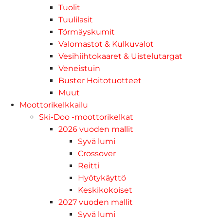
Tuolit
Tuulilasit
Törmäyskumit
Valomastot & Kulkuvalot
Vesihiihtokaaret & Uistelutargat
Veneistuin
Buster Hoitotuotteet
Muut
Moottorikelkkailu
Ski-Doo -moottorikelkat
2026 vuoden mallit
Syvä lumi
Crossover
Reitti
Hyötykäyttö
Keskikokoiset
2027 vuoden mallit
Syvä lumi