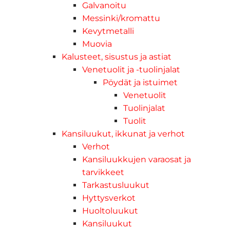
Galvanoitu
Messinki/kromattu
Kevytmetalli
Muovia
Kalusteet, sisustus ja astiat
Venetuolit ja -tuolinjalat
Pöydät ja istuimet
Venetuolit
Tuolinjalat
Tuolit
Kansiluukut, ikkunat ja verhot
Verhot
Kansiluukkujen varaosat ja
tarvikkeet
Tarkastusluukut
Hyttysverkot
Huoltoluukut
Kansiluukut