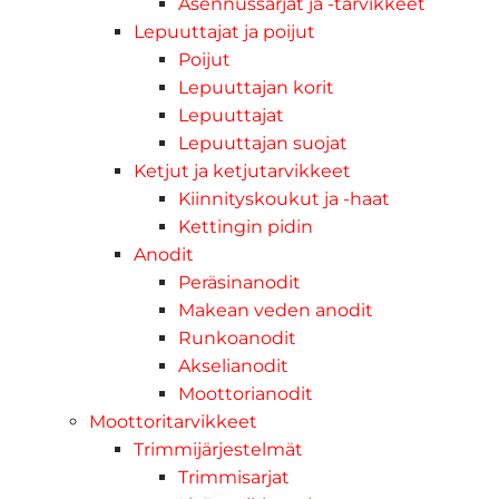
Asennussarjat ja -tarvikkeet
Lepuuttajat ja poijut
Poijut
Lepuuttajan korit
Lepuuttajat
Lepuuttajan suojat
Ketjut ja ketjutarvikkeet
Kiinnityskoukut ja -haat
Kettingin pidin
Anodit
Peräsinanodit
Makean veden anodit
Runkoanodit
Akselianodit
Moottorianodit
Moottoritarvikkeet
Trimmijärjestelmät
Trimmisarjat