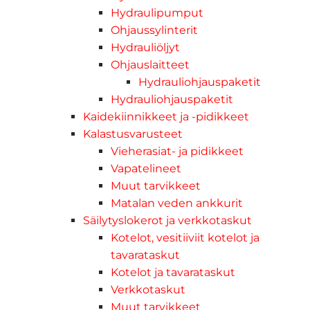
Hydraulipumput
Ohjaussylinterit
Hydrauliöljyt
Ohjauslaitteet
Hydrauliohjauspaketit
Hydrauliohjauspaketit
Kaidekiinnikkeet ja -pidikkeet
Kalastusvarusteet
Vieherasiat- ja pidikkeet
Vapatelineet
Muut tarvikkeet
Matalan veden ankkurit
Säilytyslokerot ja verkkotaskut
Kotelot, vesitiiviit kotelot ja
tavarataskut
Kotelot ja tavarataskut
Verkkotaskut
Muut tarvikkeet