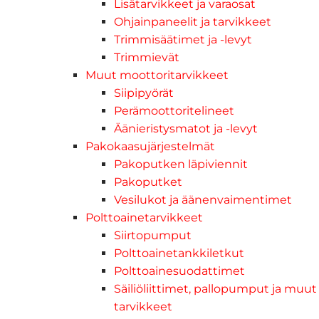
Lisätarvikkeet ja varaosat
Ohjainpaneelit ja tarvikkeet
Trimmisäätimet ja -levyt
Trimmievät
Muut moottoritarvikkeet
Siipipyörät
Perämoottoritelineet
Äänieristysmatot ja -levyt
Pakokaasujärjestelmät
Pakoputken läpiviennit
Pakoputket
Vesilukot ja äänenvaimentimet
Polttoainetarvikkeet
Siirtopumput
Polttoainetankkiletkut
Polttoainesuodattimet
Säiliöliittimet, pallopumput ja muut
tarvikkeet