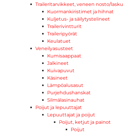
Traileritarvikkeet, veneen nosto/lasku
Kuormankiristimet ja hihnat
Kuljetus- ja säilytystelineet
Trailerivintturit
Traileripyörät
Keulatuet
Veneilyasusteet
Kumisaappaat
Jalkineet
Kuivapuvut
Käsineet
Lämpöalusasut
Purjehdushanskat
Silmälasinauhat
Poijut ja lepuuttajat
Lepuuttajat ja poijut
Poijut, ketjut ja painot
Poijut