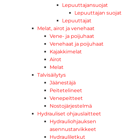
Lepuuttajansuojat
Lepuuttajan suojat
Lepuuttajat
Melat, airot ja venehaat
Vene- ja poijuhaat
Venehaat ja poijuhaat
Kajakkimelat
Airot
Melat
Talvisäilytys
Jäänestäjä
Peitetelineet
Venepeitteet
Nostojärjestelmä
Hydrauliset ohjauslaitteet
Hydrauliohjauksen
asennustarvikkeet
Hydrauliletkut