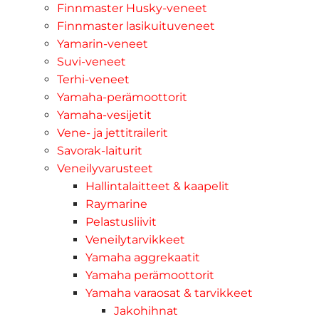
Finnmaster Husky-veneet
Finnmaster lasikuituveneet
Yamarin-veneet
Suvi-veneet
Terhi-veneet
Yamaha-perämoottorit
Yamaha-vesijetit
Vene- ja jettitrailerit
Savorak-laiturit
Veneilyvarusteet
Hallintalaitteet & kaapelit
Raymarine
Pelastusliivit
Veneilytarvikkeet
Yamaha aggrekaatit
Yamaha perämoottorit
Yamaha varaosat & tarvikkeet
Jakohihnat