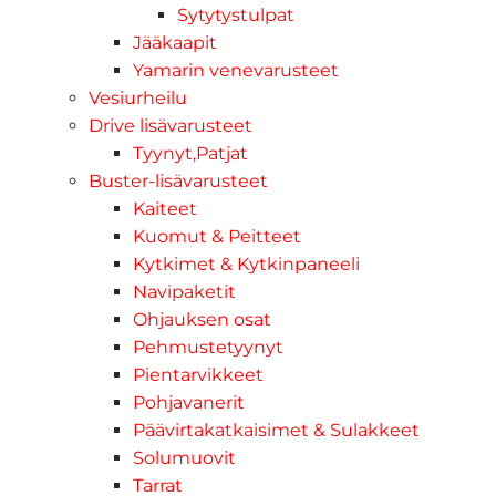
Sytytystulpat
Jääkaapit
Yamarin venevarusteet
Vesiurheilu
Drive lisävarusteet
Tyynyt,Patjat
Buster-lisävarusteet
Kaiteet
Kuomut & Peitteet
Kytkimet & Kytkinpaneeli
Navipaketit
Ohjauksen osat
Pehmustetyynyt
Pientarvikkeet
Pohjavanerit
Päävirtakatkaisimet & Sulakkeet
Solumuovit
Tarrat