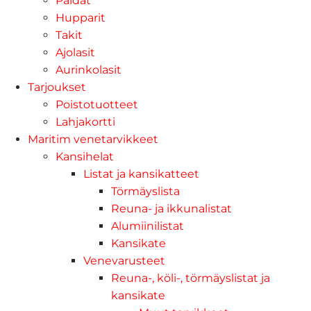
Paidat
Hupparit
Takit
Ajolasit
Aurinkolasit
Tarjoukset
Poistotuotteet
Lahjakortti
Maritim venetarvikkeet
Kansihelat
Listat ja kansikatteet
Törmäyslista
Reuna- ja ikkunalistat
Alumiinilistat
Kansikate
Venevarusteet
Reuna-, köli-, törmäyslistat ja
kansikate