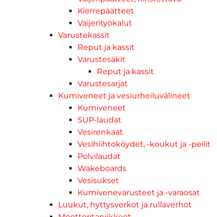
Kierrepäätteet
Vaijerityökalut
Varustekassit
Reput ja kassit
Varustesäkit
Reput ja kassit
Varustesarjat
Kumiveneet ja vesiurheiluvälineet
Kumiveneet
SUP-laudat
Vesirenkaat
Vesihiihtoköydet, -koukut ja -peilit
Polvilaudat
Wakeboards
Vesisukset
Kumivenevarusteet ja -varaosat
Luukut, hyttysverkot ja rullaverhot
Moottoritarvikkeet