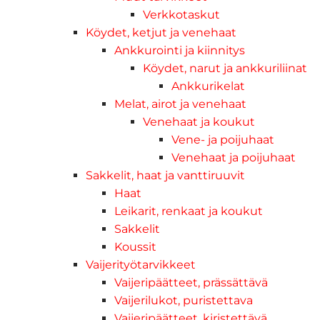
Verkkotaskut
Köydet, ketjut ja venehaat
Ankkurointi ja kiinnitys
Köydet, narut ja ankkuriliinat
Ankkurikelat
Melat, airot ja venehaat
Venehaat ja koukut
Vene- ja poijuhaat
Venehaat ja poijuhaat
Sakkelit, haat ja vanttiruuvit
Haat
Leikarit, renkaat ja koukut
Sakkelit
Koussit
Vaijerityötarvikkeet
Vaijeripäätteet, prässättävä
Vaijerilukot, puristettava
Vaijeripäätteet, kiristettävä