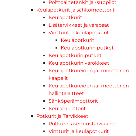
Polttoainetankit ja -suppilot
Keulapotkurit ja sähkömoottorit
Keulapotkurit
Lisätarvikkeet ja varaosat
Vintturit ja keulapotkurit
Keulapotkurit
Keulapotkurin putket
Keulapotkurin putket
Keulapotkurin varokkeet
Keulapotkureiden ja -moottorien
kaapelit
Keulapotkureiden ja -moottorien
hallintalaitteet
Sähköperämoottorit
Keulamoottorit
Potkurit ja Tarvikkeet
Potkurin asennustarvikkeet
Vintturit ja keulapotkurit