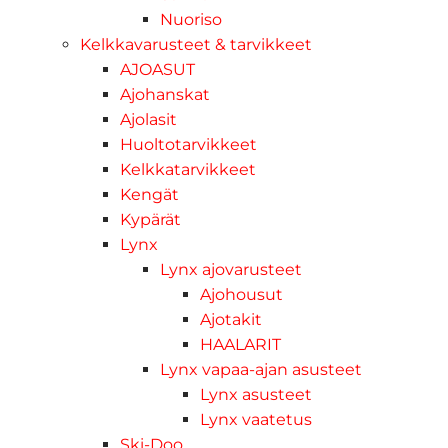
Nuoriso
Kelkkavarusteet & tarvikkeet
AJOASUT
Ajohanskat
Ajolasit
Huoltotarvikkeet
Kelkkatarvikkeet
Kengät
Kypärät
Lynx
Lynx ajovarusteet
Ajohousut
Ajotakit
HAALARIT
Lynx vapaa-ajan asusteet
Lynx asusteet
Lynx vaatetus
Ski-Doo