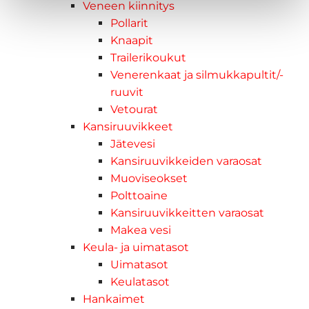
Veneen kiinnitys
Pollarit
Knaapit
Trailerikoukut
Venerenkaat ja silmukkapultit/-
ruuvit
Vetourat
Kansiruuvikkeet
Jätevesi
Kansiruuvikkeiden varaosat
Muoviseokset
Polttoaine
Kansiruuvikkeitten varaosat
Makea vesi
Keula- ja uimatasot
Uimatasot
Keulatasot
Hankaimet