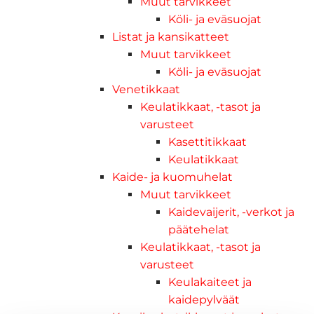
Muut tarvikkeet
Köli- ja eväsuojat
Listat ja kansikatteet
Muut tarvikkeet
Köli- ja eväsuojat
Venetikkaat
Keulatikkaat, -tasot ja
varusteet
Kasettitikkaat
Keulatikkaat
Kaide- ja kuomuhelat
Muut tarvikkeet
Kaidevaijerit, -verkot ja
päätehelat
Keulatikkaat, -tasot ja
varusteet
Keulakaiteet ja
kaidepylväät