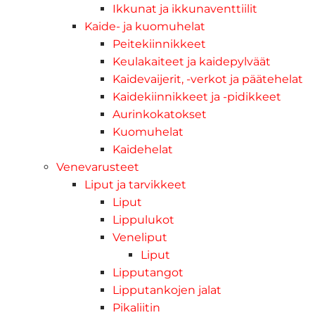
Ikkunat ja ikkunaventtiilit
Kaide- ja kuomuhelat
Peitekiinnikkeet
Keulakaiteet ja kaidepylväät
Kaidevaijerit, -verkot ja päätehelat
Kaidekiinnikkeet ja -pidikkeet
Aurinkokatokset
Kuomuhelat
Kaidehelat
Venevarusteet
Liput ja tarvikkeet
Liput
Lippulukot
Veneliput
Liput
Lipputangot
Lipputankojen jalat
Pikaliitin