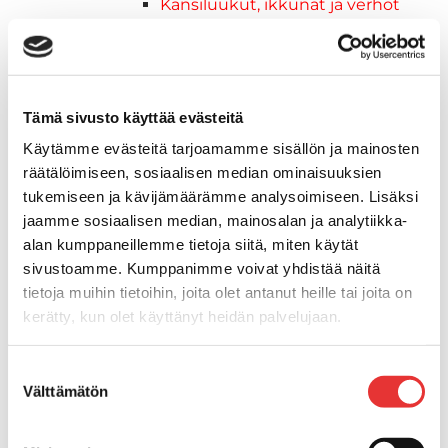
Kansiluukut, ikkunat ja verhot
Luukut, hyttysverkot ja
rullaverhot
Kansiluukut
Hyttysverkot
Tämä sivusto käyttää evästeitä
Verhot
Käytämme evästeitä tarjoamamme sisällön ja mainosten
Venetikkaat
räätälöimiseen, sosiaalisen median ominaisuuksien
Uimatikkaat
tukemiseen ja kävijämäärämme analysoimiseen. Lisäksi
Kasettitikkaat
jaamme sosiaalisen median, mainosalan ja analytiikka-
Keulatikkaat
alan kumppaneillemme tietoja siitä, miten käytät
Köysitikkaat
sivustoamme. Kumppanimme voivat yhdistää näitä
Kiinnikkeet ja tukijalat
tietoja muihin tietoihin, joita olet antanut heille tai joita on
Kävelysillat
kerätty, kun olet käyttänyt heidän palvelujaan.
Muut kiinnityshelat
Koukkupidike
Lisätietoja:
karilainen.fi/tietosuoja
Suostumuksen
Pidike "clips", muovia
Välttämätön
valinta
Lepuuttajan kiinnike
Tuulilasin kiinnike