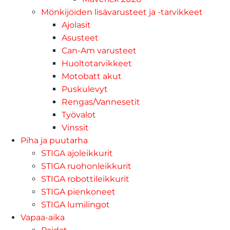
Mönkijöiden lisävarusteet ja -tarvikkeet
Ajolasit
Asusteet
Can-Am varusteet
Huoltotarvikkeet
Motobatt akut
Puskulevyt
Rengas/Vannesetit
Työvalot
Vinssit
Piha ja puutarha
STIGA ajoleikkurit
STIGA ruohonleikkurit
STIGA robottileikkurit
STIGA pienkoneet
STIGA lumilingot
Vapaa-aika