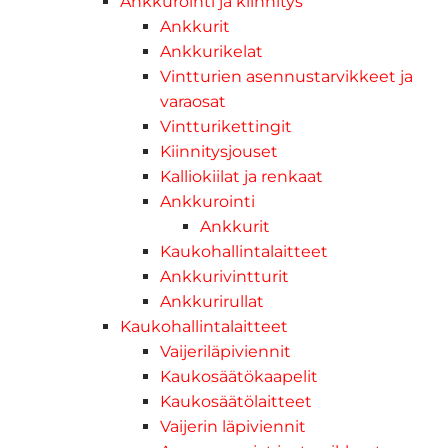
Ankkurointi ja kiinnitys
Ankkurit
Ankkurikelat
Vintturien asennustarvikkeet ja
varaosat
Vintturikettingit
Kiinnitysjouset
Kalliokiilat ja renkaat
Ankkurointi
Ankkurit
Kaukohallintalaitteet
Ankkurivintturit
Ankkurirullat
Kaukohallintalaitteet
Vaijeriläpiviennit
Kaukosäätökaapelit
Kaukosäätölaitteet
Vaijerin läpiviennit