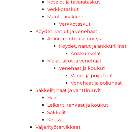
Kotelot ja tavarataskut
Verkkotaskut
Muut tarvikkeet
Verkkotaskut
Köydet, ketjut ja venehaat
Ankkurointi ja kiinnitys
Köydet, narut ja ankkuriliinat
Ankkurikelat
Melat, airot ja venehaat
Venehaat ja koukut
Vene- ja poijuhaat
Venehaat ja poijuhaat
Sakkelit, haat ja vanttiruuvit
Haat
Leikarit, renkaat ja koukut
Sakkelit
Koussit
Vaijerityötarvikkeet