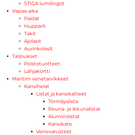
STIGA lumilingot
Vapaa-aika
Paidat
Hupparit
Takit
Ajolasit
Aurinkolasit
Tarjoukset
Poistotuotteet
Lahjakortti
Maritim venetarvikkeet
Kansihelat
Listat ja kansikatteet
Törmäyslista
Reuna- ja ikkunalistat
Alumiinilistat
Kansikate
Venevarusteet