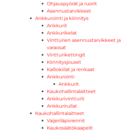
Ohjauspyörät ja ruorit
Asennustarvikkeet
Ankkurointi ja kiinnitys
Ankkurit
Ankkurikelat
Vintturien asennustarvikkeet ja
varaosat
Vintturikettingit
Kiinnitysjouset
Kalliokiilat ja renkaat
Ankkurointi
Ankkurit
Kaukohallintalaitteet
Ankkurivintturit
Ankkurirullat
Kaukohallintalaitteet
Vaijeriläpiviennit
Kaukosäätökaapelit