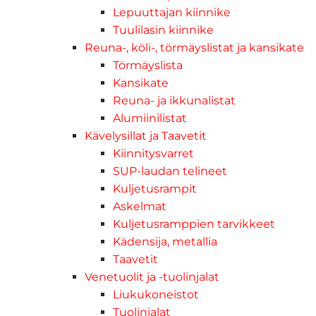
Lepuuttajan kiinnike
Tuulilasin kiinnike
Reuna-, köli-, törmäyslistat ja kansikate
Törmäyslista
Kansikate
Reuna- ja ikkunalistat
Alumiinilistat
Kävelysillat ja Taavetit
Kiinnitysvarret
SUP-laudan telineet
Kuljetusrampit
Askelmat
Kuljetusramppien tarvikkeet
Kädensija, metallia
Taavetit
Venetuolit ja -tuolinjalat
Liukukoneistot
Tuolinjalat