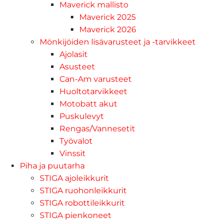
Maverick mallisto
Maverick 2025
Maverick 2026
Mönkijöiden lisävarusteet ja -tarvikkeet
Ajolasit
Asusteet
Can-Am varusteet
Huoltotarvikkeet
Motobatt akut
Puskulevyt
Rengas/Vannesetit
Työvalot
Vinssit
Piha ja puutarha
STIGA ajoleikkurit
STIGA ruohonleikkurit
STIGA robottileikkurit
STIGA pienkoneet