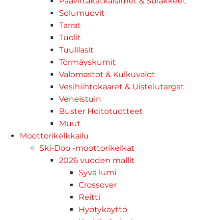
Päävirtakatkaisimet & Sulakkeet
Solumuovit
Tarrat
Tuolit
Tuulilasit
Törmäyskumit
Valomastot & Kulkuvalot
Vesihiihtokaaret & Uistelutargat
Veneistuin
Buster Hoitotuotteet
Muut
Moottorikelkkailu
Ski-Doo -moottorikelkat
2026 vuoden mallit
Syvä lumi
Crossover
Reitti
Hyötykäyttö