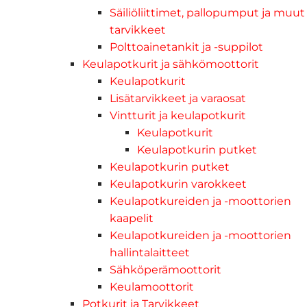
Säiliöliittimet, pallopumput ja muut
tarvikkeet
Polttoainetankit ja -suppilot
Keulapotkurit ja sähkömoottorit
Keulapotkurit
Lisätarvikkeet ja varaosat
Vintturit ja keulapotkurit
Keulapotkurit
Keulapotkurin putket
Keulapotkurin putket
Keulapotkurin varokkeet
Keulapotkureiden ja -moottorien
kaapelit
Keulapotkureiden ja -moottorien
hallintalaitteet
Sähköperämoottorit
Keulamoottorit
Potkurit ja Tarvikkeet