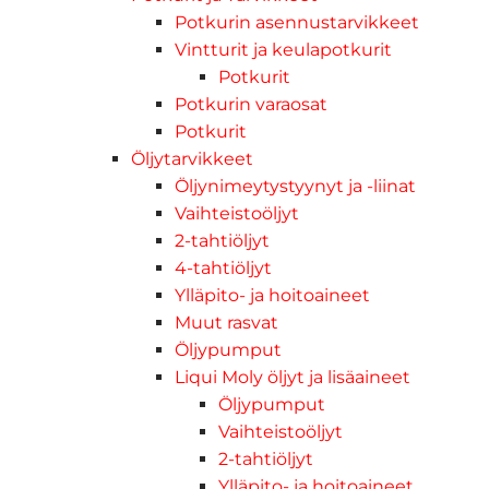
Potkurin asennustarvikkeet
Vintturit ja keulapotkurit
Potkurit
Potkurin varaosat
Potkurit
Öljytarvikkeet
Öljynimeytystyynyt ja -liinat
Vaihteistoöljyt
2-tahtiöljyt
4-tahtiöljyt
Ylläpito- ja hoitoaineet
Muut rasvat
Öljypumput
Liqui Moly öljyt ja lisäaineet
Öljypumput
Vaihteistoöljyt
2-tahtiöljyt
Ylläpito- ja hoitoaineet