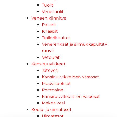
Tuolit
Venetuolit
Veneen kiinnitys
Pollarit
Knaapit
Trailerikoukut
Venerenkaat ja silmukkapultit/-
ruuvit
Vetourat
Kansiruuvikkeet
Jätevesi
Kansiruuvikkeiden varaosat
Muoviseokset
Polttoaine
Kansiruuvikkeitten varaosat
Makea vesi
Keula- ja uimatasot
Uimatasot