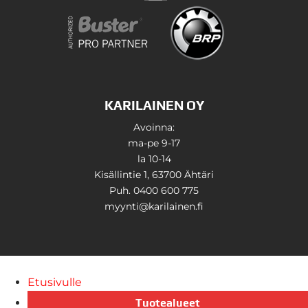
KARILAINEN OY
Avoinna:
ma-pe 9-17
la 10-14
Kisällintie 1, 63700 Ähtäri
Puh. 0400 600 775
myynti@karilainen.fi
Etusivulle
Tuotealueet