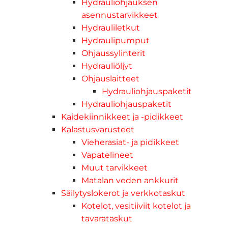
Hydrauliohjauksen
asennustarvikkeet
Hydrauliletkut
Hydraulipumput
Ohjaussylinterit
Hydrauliöljyt
Ohjauslaitteet
Hydrauliohjauspaketit
Hydrauliohjauspaketit
Kaidekiinnikkeet ja -pidikkeet
Kalastusvarusteet
Vieherasiat- ja pidikkeet
Vapatelineet
Muut tarvikkeet
Matalan veden ankkurit
Säilytyslokerot ja verkkotaskut
Kotelot, vesitiiviit kotelot ja
tavarataskut