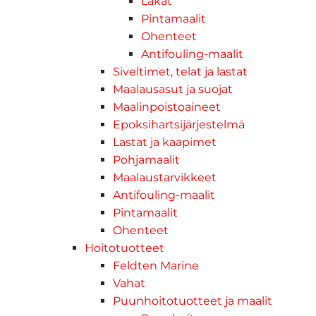
Lakat
Pintamaalit
Ohenteet
Antifouling-maalit
Siveltimet, telat ja lastat
Maalausasut ja suojat
Maalinpoistoaineet
Epoksihartsijärjestelmä
Lastat ja kaapimet
Pohjamaalit
Maalaustarvikkeet
Antifouling-maalit
Pintamaalit
Ohenteet
Hoitotuotteet
Feldten Marine
Vahat
Puunhoitotuotteet ja maalit