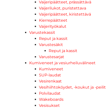
Vaijeripäätteet, prässättävä
Vaijerilukot, puristettava
Vaijeripäätteet, kiristettävä
Kierrepäätteet
Vaijerityökalut
Varustekassit
Reput ja kassit
Varustesäkit
Reput ja kassit
Varustesarjat
Kumiveneet ja vesiurheiluvälineet
Kumiveneet
SUP-laudat
Vesirenkaat
Vesihiihtoköydet, -koukut ja -peilit
Polvilaudat
Wakeboards
Vesisukset