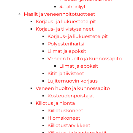
4-tahtiöljyt
Maalit ja veneenhoitotuotteet
Korjaus- ja liukuesteteipit
Korjaus- ja tiivistysaineet
Korjaus- ja liukuesteteipit
Polyesterihartsi
Liimat ja epoksit
Veneen huolto ja kunnossapito
Liimat ja epoksit
Kitit ja tiivisteet
Lujitemuovin korjaus
Veneen huolto ja kunnossapito
Kosteudenpoistajat
Killotus ja hionta
Kiillotuskoneet
Hiomakoneet
Kiillotustarvikkeet
Kiillotus- ja hiontapaketit