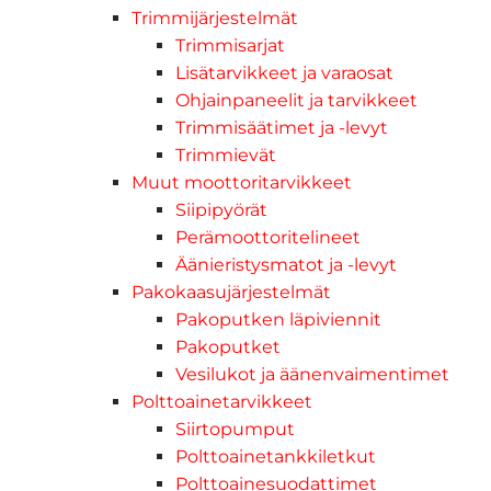
Trimmijärjestelmät
Trimmisarjat
Lisätarvikkeet ja varaosat
Ohjainpaneelit ja tarvikkeet
Trimmisäätimet ja -levyt
Trimmievät
Muut moottoritarvikkeet
Siipipyörät
Perämoottoritelineet
Äänieristysmatot ja -levyt
Pakokaasujärjestelmät
Pakoputken läpiviennit
Pakoputket
Vesilukot ja äänenvaimentimet
Polttoainetarvikkeet
Siirtopumput
Polttoainetankkiletkut
Polttoainesuodattimet