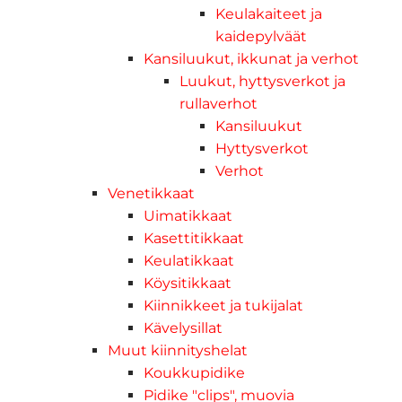
Keulakaiteet ja
kaidepylväät
Kansiluukut, ikkunat ja verhot
Luukut, hyttysverkot ja
rullaverhot
Kansiluukut
Hyttysverkot
Verhot
Venetikkaat
Uimatikkaat
Kasettitikkaat
Keulatikkaat
Köysitikkaat
Kiinnikkeet ja tukijalat
Kävelysillat
Muut kiinnityshelat
Koukkupidike
Pidike "clips", muovia