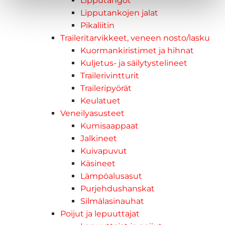
Lipputangot
Lipputankojen jalat
Pikaliitin
Traileritarvikkeet, veneen nosto/lasku
Kuormankiristimet ja hihnat
Kuljetus- ja säilytystelineet
Trailerivintturit
Traileripyörät
Keulatuet
Veneilyasusteet
Kumisaappaat
Jalkineet
Kuivapuvut
Käsineet
Lämpöalusasut
Purjehdushanskat
Silmälasinauhat
Poijut ja lepuuttajat