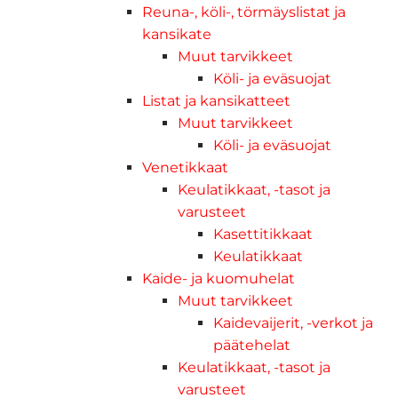
Reuna-, köli-, törmäyslistat ja
kansikate
Muut tarvikkeet
Köli- ja eväsuojat
Listat ja kansikatteet
Muut tarvikkeet
Köli- ja eväsuojat
Venetikkaat
Keulatikkaat, -tasot ja
varusteet
Kasettitikkaat
Keulatikkaat
Kaide- ja kuomuhelat
Muut tarvikkeet
Kaidevaijerit, -verkot ja
päätehelat
Keulatikkaat, -tasot ja
varusteet