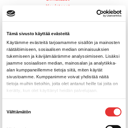
Keulatasot
Hankaimet
Galvanoitu
Messinki/kromattu
Tämä sivusto käyttää evästeitä
Kevytmetalli
Muovia
Käytämme evästeitä tarjoamamme sisällön ja mainosten
Kalusteet, sisustus ja astiat
räätälöimiseen, sosiaalisen median ominaisuuksien
Venetuolit ja -tuolinjalat
tukemiseen ja kävijämäärämme analysoimiseen. Lisäksi
jaamme sosiaalisen median, mainosalan ja analytiikka-
Pöydät ja istuimet
alan kumppaneillemme tietoja siitä, miten käytät
Venetuolit
sivustoamme. Kumppanimme voivat yhdistää näitä
Tuolinjalat
tietoja muihin tietoihin, joita olet antanut heille tai joita on
Tuolit
kerätty, kun olet käyttänyt heidän palvelujaan.
Kansiluukut, ikkunat ja verhot
Verhot
Lisätietoja:
karilainen.fi/tietosuoja
Kansiluukkujen varaosat ja
Suostumuksen
Välttämätön
valinta
tarvikkeet
Tarkastusluukut
Hyttysverkot