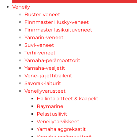
Veneily
Buster-veneet
Finnmaster Husky-veneet
Finnmaster lasikuituveneet
Yamarin-veneet
Suvi-veneet
Terhi-veneet
Yamaha-perämoottorit
Yamaha-vesijetit
Vene- ja jettitrailerit
Savorak-laiturit
Veneilyvarusteet
Hallintalaitteet & kaapelit
Raymarine
Pelastusliivit
Veneilytarvikkeet
Yamaha aggrekaatit
Yamaha perämoottorit