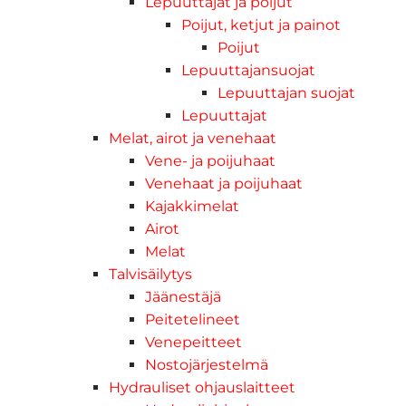
Lepuuttajat ja poijut
Poijut, ketjut ja painot
Poijut
Lepuuttajansuojat
Lepuuttajan suojat
Lepuuttajat
Melat, airot ja venehaat
Vene- ja poijuhaat
Venehaat ja poijuhaat
Kajakkimelat
Airot
Melat
Talvisäilytys
Jäänestäjä
Peitetelineet
Venepeitteet
Nostojärjestelmä
Hydrauliset ohjauslaitteet