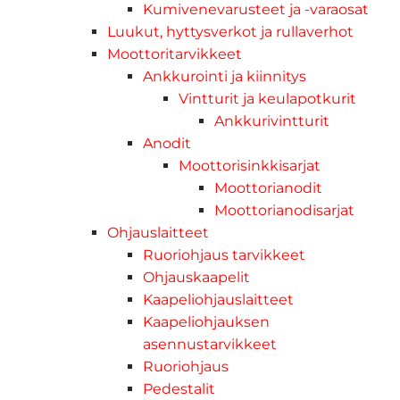
Kumivenevarusteet ja -varaosat
Luukut, hyttysverkot ja rullaverhot
Moottoritarvikkeet
Ankkurointi ja kiinnitys
Vintturit ja keulapotkurit
Ankkurivintturit
Anodit
Moottorisinkkisarjat
Moottorianodit
Moottorianodisarjat
Ohjauslaitteet
Ruoriohjaus tarvikkeet
Ohjauskaapelit
Kaapeliohjauslaitteet
Kaapeliohjauksen
asennustarvikkeet
Ruoriohjaus
Pedestalit