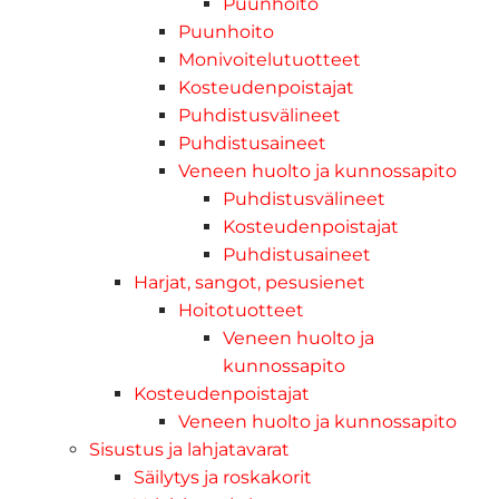
Puunhoito
Puunhoito
Monivoitelutuotteet
Kosteudenpoistajat
Puhdistusvälineet
Puhdistusaineet
Veneen huolto ja kunnossapito
Puhdistusvälineet
Kosteudenpoistajat
Puhdistusaineet
Harjat, sangot, pesusienet
Hoitotuotteet
Veneen huolto ja
kunnossapito
Kosteudenpoistajat
Veneen huolto ja kunnossapito
Sisustus ja lahjatavarat
Säilytys ja roskakorit