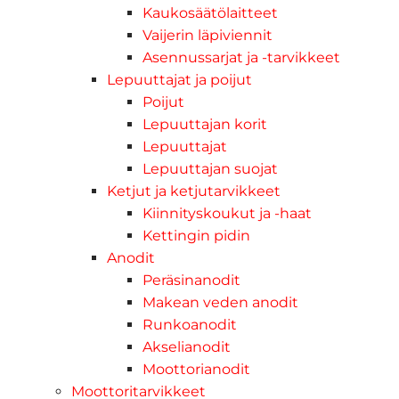
Kaukosäätölaitteet
Vaijerin läpiviennit
Asennussarjat ja -tarvikkeet
Lepuuttajat ja poijut
Poijut
Lepuuttajan korit
Lepuuttajat
Lepuuttajan suojat
Ketjut ja ketjutarvikkeet
Kiinnityskoukut ja -haat
Kettingin pidin
Anodit
Peräsinanodit
Makean veden anodit
Runkoanodit
Akselianodit
Moottorianodit
Moottoritarvikkeet