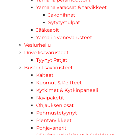
Yamaha varaosat & tarvikkeet
Jakohihnat
Sytytystulpat
Jääkaapit
Yamarin venevarusteet
Vesiurheilu
Drive lisävarusteet
Tyynyt,Patjat
Buster-lisävarusteet
Kaiteet
Kuomut & Peitteet
Kytkimet & Kytkinpaneeli
Navipaketit
Ohjauksen osat
Pehmustetyynyt
Pientarvikkeet
Pohjavanerit