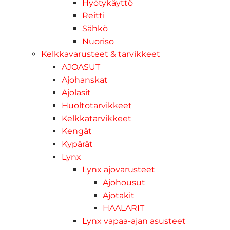
Hyötykäyttö
Reitti
Sähkö
Nuoriso
Kelkkavarusteet & tarvikkeet
AJOASUT
Ajohanskat
Ajolasit
Huoltotarvikkeet
Kelkkatarvikkeet
Kengät
Kypärät
Lynx
Lynx ajovarusteet
Ajohousut
Ajotakit
HAALARIT
Lynx vapaa-ajan asusteet