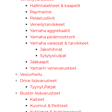
Hallintalaitteet & kaapelit
Raymarine
Pelastusliivit
Veneilytarvikkeet
Yamaha aggrekaatit
Yamaha perämoottorit
Yamaha varaosat & tarvikkeet
Jakohihnat
Sytytystulpat
Jääkaapit
Yamarin venevarusteet
Vesiurheilu
Drive lisävarusteet
Tyynyt,Patjat
Buster-lisävarusteet
Kaiteet
Kuomut & Peitteet
Kytkimet & Kytkinpaneeli