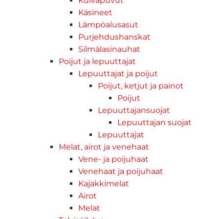
Kuivapuvut
Käsineet
Lämpöalusasut
Purjehdushanskat
Silmälasinauhat
Poijut ja lepuuttajat
Lepuuttajat ja poijut
Poijut, ketjut ja painot
Poijut
Lepuuttajansuojat
Lepuuttajan suojat
Lepuuttajat
Melat, airot ja venehaat
Vene- ja poijuhaat
Venehaat ja poijuhaat
Kajakkimelat
Airot
Melat