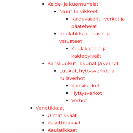
Kaide- ja kuomuhelat
Muut tarvikkeet
Kaidevaijerit, -verkot ja
päätehelat
Keulatikkaat, -tasot ja
varusteet
Keulakaiteet ja
kaidepylväät
Kansiluukut, ikkunat ja verhot
Luukut, hyttysverkot ja
rullaverhot
Kansiluukut
Hyttysverkot
Verhot
Venetikkaat
Uimatikkaat
Kasettitikkaat
Keulatikkaat