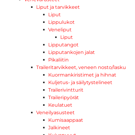
Liput ja tarvikkeet
Liput
Lippulukot
Veneliput
Liput
Lipputangot
Lipputankojen jalat
Pikaliitin
Traileritarvikkeet, veneen nosto/lasku
Kuormankiristimet ja hihnat
Kuljetus- ja säilytystelineet
Trailerivintturit
Traileripyörät
Keulatuet
Veneilyasusteet
Kumisaappaat
Jalkineet