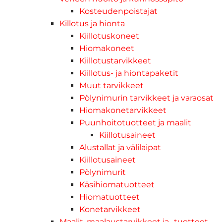
Kosteudenpoistajat
Killotus ja hionta
Kiillotuskoneet
Hiomakoneet
Kiillotustarvikkeet
Kiillotus- ja hiontapaketit
Muut tarvikkeet
Pölynimurin tarvikkeet ja varaosat
Hiomakonetarvikkeet
Puunhoitotuotteet ja maalit
Kiillotusaineet
Alustallat ja välilaipat
Kiillotusaineet
Pölynimurit
Käsihiomatuotteet
Hiomatuotteet
Konetarvikkeet
Maalit, maalaustarvikkeet ja -tuotteet