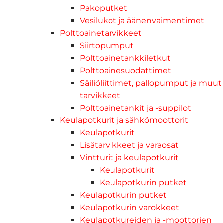
Pakoputket
Vesilukot ja äänenvaimentimet
Polttoainetarvikkeet
Siirtopumput
Polttoainetankkiletkut
Polttoainesuodattimet
Säiliöliittimet, pallopumput ja muut
tarvikkeet
Polttoainetankit ja -suppilot
Keulapotkurit ja sähkömoottorit
Keulapotkurit
Lisätarvikkeet ja varaosat
Vintturit ja keulapotkurit
Keulapotkurit
Keulapotkurin putket
Keulapotkurin putket
Keulapotkurin varokkeet
Keulapotkureiden ja -moottorien