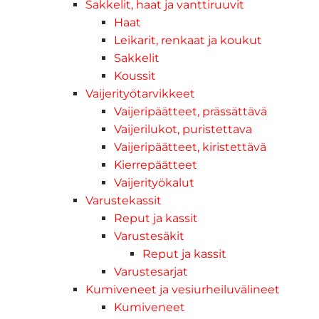
Sakkelit, haat ja vanttiruuvit
Haat
Leikarit, renkaat ja koukut
Sakkelit
Koussit
Vaijerityötarvikkeet
Vaijeripäätteet, prässättävä
Vaijerilukot, puristettava
Vaijeripäätteet, kiristettävä
Kierrepäätteet
Vaijerityökalut
Varustekassit
Reput ja kassit
Varustesäkit
Reput ja kassit
Varustesarjat
Kumiveneet ja vesiurheiluvälineet
Kumiveneet