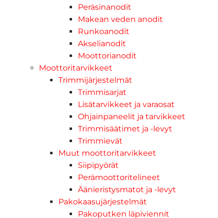
Peräsinanodit
Makean veden anodit
Runkoanodit
Akselianodit
Moottorianodit
Moottoritarvikkeet
Trimmijärjestelmät
Trimmisarjat
Lisätarvikkeet ja varaosat
Ohjainpaneelit ja tarvikkeet
Trimmisäätimet ja -levyt
Trimmievät
Muut moottoritarvikkeet
Siipipyörät
Perämoottoritelineet
Äänieristysmatot ja -levyt
Pakokaasujärjestelmät
Pakoputken läpiviennit