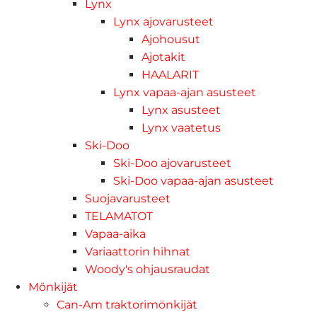
Lynx
Lynx ajovarusteet
Ajohousut
Ajotakit
HAALARIT
Lynx vapaa-ajan asusteet
Lynx asusteet
Lynx vaatetus
Ski-Doo
Ski-Doo ajovarusteet
Ski-Doo vapaa-ajan asusteet
Suojavarusteet
TELAMATOT
Vapaa-aika
Variaattorin hihnat
Woody's ohjausraudat
Mönkijät
Can-Am traktorimönkijät