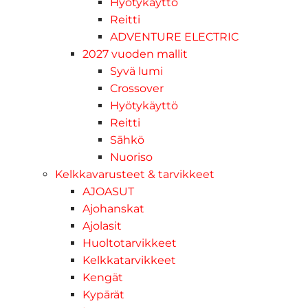
Hyötykäyttö
Reitti
ADVENTURE ELECTRIC
2027 vuoden mallit
Syvä lumi
Crossover
Hyötykäyttö
Reitti
Sähkö
Nuoriso
Kelkkavarusteet & tarvikkeet
AJOASUT
Ajohanskat
Ajolasit
Huoltotarvikkeet
Kelkkatarvikkeet
Kengät
Kypärät