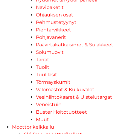
Navipaketit
Ohjauksen osat
Pehmustetyynyt
Pientarvikkeet
Pohjavanerit
Päävirtakatkaisimet & Sulakkeet
Solumuovit
Tarrat
Tuolit
Tuulilasit
Törmäyskumit
Valomastot & Kulkuvalot
Vesihiihtokaaret & Uistelutargat
Veneistuin
Buster Hoitotuotteet
Muut
Moottorikelkkailu