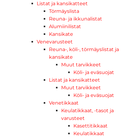
Listat ja kansikatteet
Törmäyslista
Reuna- ja ikkunalistat
Alumiinilistat
Kansikate
Venevarusteet
Reuna-, köli-, törmäyslistat ja
kansikate
Muut tarvikkeet
Köli- ja eväsuojat
Listat ja kansikatteet
Muut tarvikkeet
Köli- ja eväsuojat
Venetikkaat
Keulatikkaat, -tasot ja
varusteet
Kasettitikkaat
Keulatikkaat