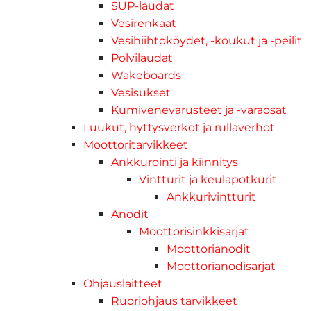
SUP-laudat
Vesirenkaat
Vesihiihtoköydet, -koukut ja -peilit
Polvilaudat
Wakeboards
Vesisukset
Kumivenevarusteet ja -varaosat
Luukut, hyttysverkot ja rullaverhot
Moottoritarvikkeet
Ankkurointi ja kiinnitys
Vintturit ja keulapotkurit
Ankkurivintturit
Anodit
Moottorisinkkisarjat
Moottorianodit
Moottorianodisarjat
Ohjauslaitteet
Ruoriohjaus tarvikkeet