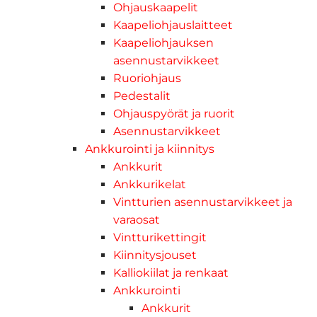
Ohjauskaapelit
Kaapeliohjauslaitteet
Kaapeliohjauksen
asennustarvikkeet
Ruoriohjaus
Pedestalit
Ohjauspyörät ja ruorit
Asennustarvikkeet
Ankkurointi ja kiinnitys
Ankkurit
Ankkurikelat
Vintturien asennustarvikkeet ja
varaosat
Vintturikettingit
Kiinnitysjouset
Kalliokiilat ja renkaat
Ankkurointi
Ankkurit