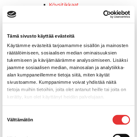
Köysitikkaat
Kiinnikkeet ja tukijalat
Kävelysillat
Muut kiinnityshelat
Koukkupidike
Tämä sivusto käyttää evästeitä
Pidike "clips", muovia
Käytämme evästeitä tarjoamamme sisällön ja mainosten
Lepuuttajan kiinnike
räätälöimiseen, sosiaalisen median ominaisuuksien
Tuulilasin kiinnike
tukemiseen ja kävijämäärämme analysoimiseen. Lisäksi
Reuna-, köli-, törmäyslistat ja kansikate
jaamme sosiaalisen median, mainosalan ja analytiikka-
Törmäyslista
alan kumppaneillemme tietoja siitä, miten käytät
Kansikate
sivustoamme. Kumppanimme voivat yhdistää näitä
Reuna- ja ikkunalistat
tietoja muihin tietoihin, joita olet antanut heille tai joita on
Alumiinilistat
kerätty, kun olet käyttänyt heidän palvelujaan.
Kävelysillat ja Taavetit
Lisätietoja:
karilainen.fi/tietosuoja
Kiinnitysvarret
Suostumuksen
SUP-laudan telineet
Välttämätön
valinta
Kuljetusrampit
Askelmat