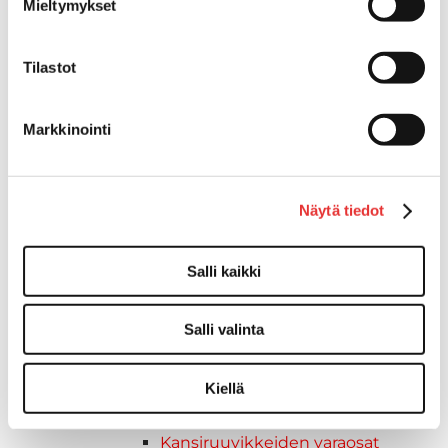
Mieltymykset
Kuljetusramppien tarvikkeet
Kädensija, metallia
Taavetit
Tilastot
Venetuolit ja -tuolinjalat
Liukukoneistot
Markkinointi
Tuolinjalat
Tuolit
Venetuolit
Näytä tiedot
Veneen kiinnitys
Pollarit
Knaapit
Salli kaikki
Trailerikoukut
Venerenkaat ja silmukkapultit/-
Salli valinta
ruuvit
Vetourat
Kiellä
Kansiruuvikkeet
Jätevesi
Kansiruuvikkeiden varaosat