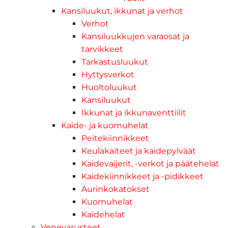
Kansiluukut, ikkunat ja verhot
Verhot
Kansiluukkujen varaosat ja
tarvikkeet
Tarkastusluukut
Hyttysverkot
Huoltoluukut
Kansiluukut
Ikkunat ja ikkunaventtiilit
Kaide- ja kuomuhelat
Peitekiinnikkeet
Keulakaiteet ja kaidepylväät
Kaidevaijerit, -verkot ja päätehelat
Kaidekiinnikkeet ja -pidikkeet
Aurinkokatokset
Kuomuhelat
Kaidehelat
Venevarusteet