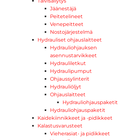
Talvisäilytys
Jäänestäjä
Peitetelineet
Venepeitteet
Nostojärjestelmä
Hydrauliset ohjauslaitteet
Hydrauliohjauksen
asennustarvikkeet
Hydrauliletkut
Hydraulipumput
Ohjaussylinterit
Hydrauliöljyt
Ohjauslaitteet
Hydrauliohjauspaketit
Hydrauliohjauspaketit
Kaidekiinnikkeet ja -pidikkeet
Kalastusvarusteet
Vieherasiat- ja pidikkeet