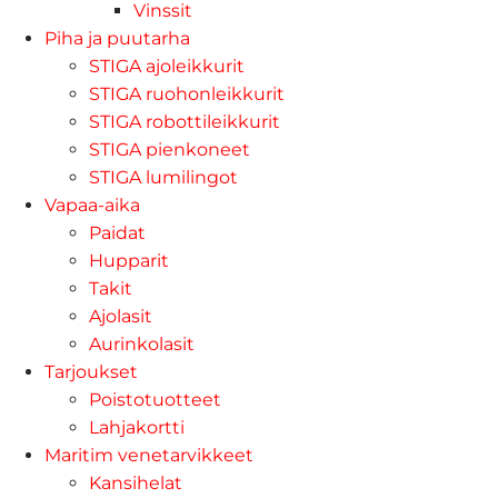
Vinssit
Piha ja puutarha
STIGA ajoleikkurit
STIGA ruohonleikkurit
STIGA robottileikkurit
STIGA pienkoneet
STIGA lumilingot
Vapaa-aika
Paidat
Hupparit
Takit
Ajolasit
Aurinkolasit
Tarjoukset
Poistotuotteet
Lahjakortti
Maritim venetarvikkeet
Kansihelat