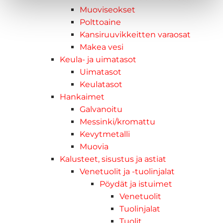
Muoviseokset
Polttoaine
Kansiruuvikkeitten varaosat
Makea vesi
Keula- ja uimatasot
Uimatasot
Keulatasot
Hankaimet
Galvanoitu
Messinki/kromattu
Kevytmetalli
Muovia
Kalusteet, sisustus ja astiat
Venetuolit ja -tuolinjalat
Pöydät ja istuimet
Venetuolit
Tuolinjalat
Tuolit