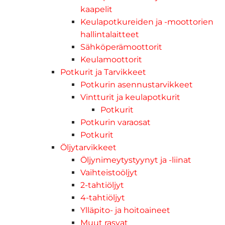
kaapelit
Keulapotkureiden ja -moottorien
hallintalaitteet
Sähköperämoottorit
Keulamoottorit
Potkurit ja Tarvikkeet
Potkurin asennustarvikkeet
Vintturit ja keulapotkurit
Potkurit
Potkurin varaosat
Potkurit
Öljytarvikkeet
Öljynimeytystyynyt ja -liinat
Vaihteistoöljyt
2-tahtiöljyt
4-tahtiöljyt
Ylläpito- ja hoitoaineet
Muut rasvat