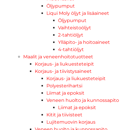
Öljypumput
Liqui Moly öljyt ja lisäaineet
Öljypumput
Vaihteistoöljyt
2-tahtiöljyt
Ylläpito- ja hoitoaineet
4-tahtiöljyt
Maalit ja veneenhoitotuotteet
Korjaus- ja liukuesteteipit
Korjaus- ja tiivistysaineet
Korjaus- ja liukuesteteipit
Polyesterihartsi
Liimat ja epoksit
Veneen huolto ja kunnossapito
Liimat ja epoksit
Kitit ja tiivisteet
Lujitemuovin korjaus
Veneen huolto ja kunnossapito