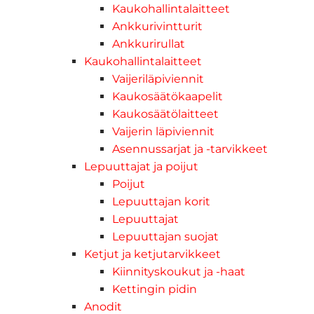
Kaukohallintalaitteet
Ankkurivintturit
Ankkurirullat
Kaukohallintalaitteet
Vaijeriläpiviennit
Kaukosäätökaapelit
Kaukosäätölaitteet
Vaijerin läpiviennit
Asennussarjat ja -tarvikkeet
Lepuuttajat ja poijut
Poijut
Lepuuttajan korit
Lepuuttajat
Lepuuttajan suojat
Ketjut ja ketjutarvikkeet
Kiinnityskoukut ja -haat
Kettingin pidin
Anodit