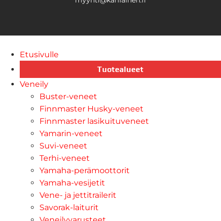
Etusivulle
Tuotealueet
Veneily
Buster-veneet
Finnmaster Husky-veneet
Finnmaster lasikuituveneet
Yamarin-veneet
Suvi-veneet
Terhi-veneet
Yamaha-perämoottorit
Yamaha-vesijetit
Vene- ja jettitrailerit
Savorak-laiturit
Veneilyvarusteet