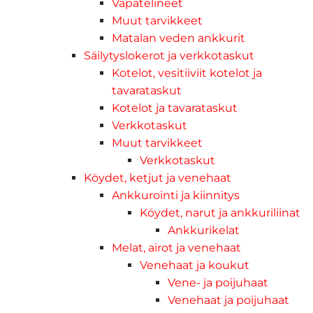
Vapatelineet
Muut tarvikkeet
Matalan veden ankkurit
Säilytyslokerot ja verkkotaskut
Kotelot, vesitiiviit kotelot ja
tavarataskut
Kotelot ja tavarataskut
Verkkotaskut
Muut tarvikkeet
Verkkotaskut
Köydet, ketjut ja venehaat
Ankkurointi ja kiinnitys
Köydet, narut ja ankkuriliinat
Ankkurikelat
Melat, airot ja venehaat
Venehaat ja koukut
Vene- ja poijuhaat
Venehaat ja poijuhaat