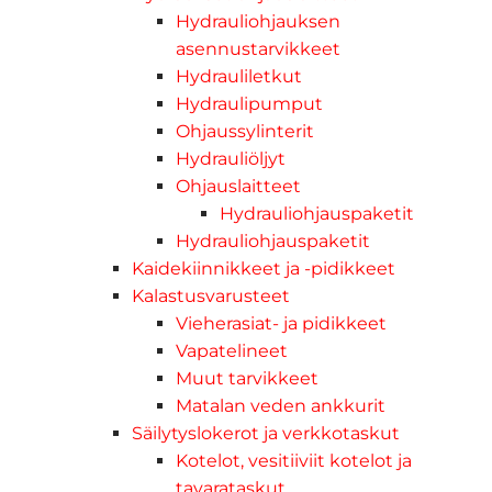
Hydrauliohjauksen
asennustarvikkeet
Hydrauliletkut
Hydraulipumput
Ohjaussylinterit
Hydrauliöljyt
Ohjauslaitteet
Hydrauliohjauspaketit
Hydrauliohjauspaketit
Kaidekiinnikkeet ja -pidikkeet
Kalastusvarusteet
Vieherasiat- ja pidikkeet
Vapatelineet
Muut tarvikkeet
Matalan veden ankkurit
Säilytyslokerot ja verkkotaskut
Kotelot, vesitiiviit kotelot ja
tavarataskut