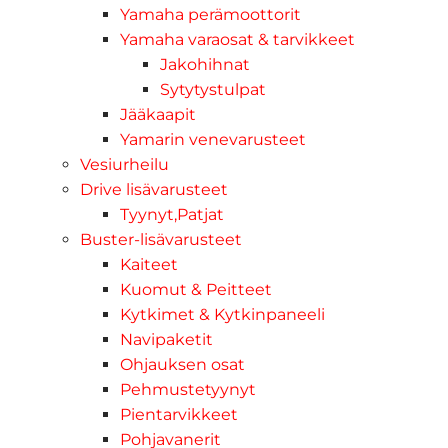
Yamaha perämoottorit
Yamaha varaosat & tarvikkeet
Jakohihnat
Sytytystulpat
Jääkaapit
Yamarin venevarusteet
Vesiurheilu
Drive lisävarusteet
Tyynyt,Patjat
Buster-lisävarusteet
Kaiteet
Kuomut & Peitteet
Kytkimet & Kytkinpaneeli
Navipaketit
Ohjauksen osat
Pehmustetyynyt
Pientarvikkeet
Pohjavanerit