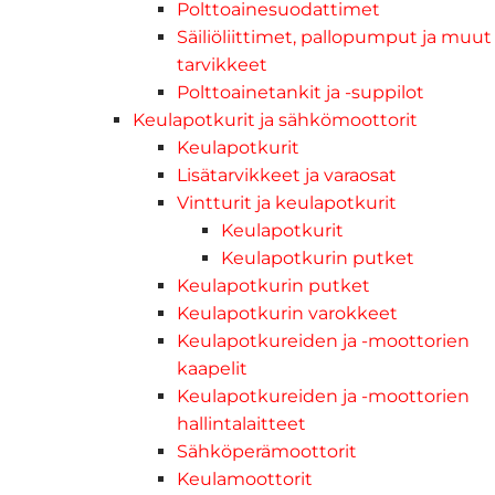
Polttoainesuodattimet
Säiliöliittimet, pallopumput ja muut
tarvikkeet
Polttoainetankit ja -suppilot
Keulapotkurit ja sähkömoottorit
Keulapotkurit
Lisätarvikkeet ja varaosat
Vintturit ja keulapotkurit
Keulapotkurit
Keulapotkurin putket
Keulapotkurin putket
Keulapotkurin varokkeet
Keulapotkureiden ja -moottorien
kaapelit
Keulapotkureiden ja -moottorien
hallintalaitteet
Sähköperämoottorit
Keulamoottorit