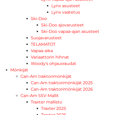
Lynx asusteet
Lynx vaatetus
Ski-Doo
Ski-Doo ajovarusteet
Ski-Doo vapaa-ajan asusteet
Suojavarusteet
TELAMATOT
Vapaa-aika
Variaattorin hihnat
Woody's ohjausraudat
Mönkijät
Can-Am traktorimönkijät
Can-Am traktorimönkijät 2025
Can-Am traktorimönkijät 2026
Can-Am SSV-Mallit
Traxter mallisto
Traxter 2025
Traxter 2026