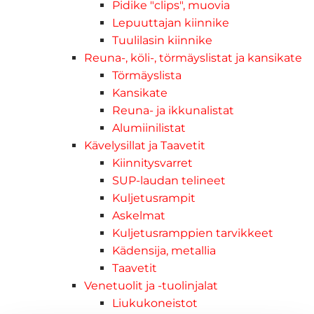
Pidike "clips", muovia
Lepuuttajan kiinnike
Tuulilasin kiinnike
Reuna-, köli-, törmäyslistat ja kansikate
Törmäyslista
Kansikate
Reuna- ja ikkunalistat
Alumiinilistat
Kävelysillat ja Taavetit
Kiinnitysvarret
SUP-laudan telineet
Kuljetusrampit
Askelmat
Kuljetusramppien tarvikkeet
Kädensija, metallia
Taavetit
Venetuolit ja -tuolinjalat
Liukukoneistot