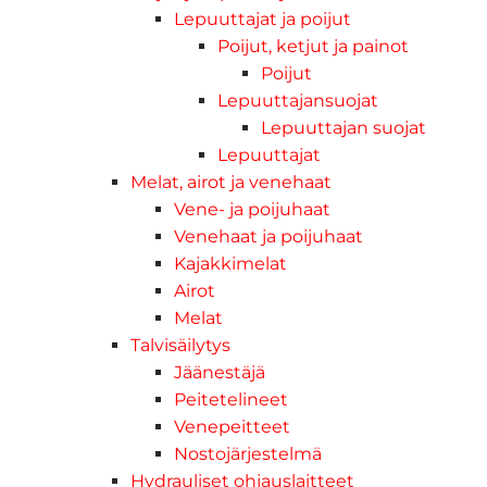
Lepuuttajat ja poijut
Poijut, ketjut ja painot
Poijut
Lepuuttajansuojat
Lepuuttajan suojat
Lepuuttajat
Melat, airot ja venehaat
Vene- ja poijuhaat
Venehaat ja poijuhaat
Kajakkimelat
Airot
Melat
Talvisäilytys
Jäänestäjä
Peitetelineet
Venepeitteet
Nostojärjestelmä
Hydrauliset ohjauslaitteet