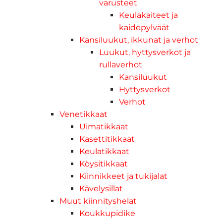
varusteet
Keulakaiteet ja
kaidepylväät
Kansiluukut, ikkunat ja verhot
Luukut, hyttysverkot ja
rullaverhot
Kansiluukut
Hyttysverkot
Verhot
Venetikkaat
Uimatikkaat
Kasettitikkaat
Keulatikkaat
Köysitikkaat
Kiinnikkeet ja tukijalat
Kävelysillat
Muut kiinnityshelat
Koukkupidike