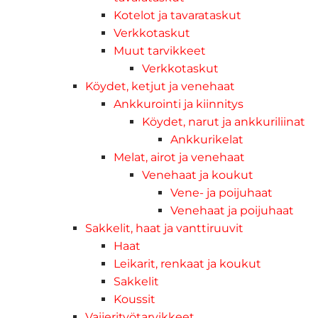
Kotelot ja tavarataskut
Verkkotaskut
Muut tarvikkeet
Verkkotaskut
Köydet, ketjut ja venehaat
Ankkurointi ja kiinnitys
Köydet, narut ja ankkuriliinat
Ankkurikelat
Melat, airot ja venehaat
Venehaat ja koukut
Vene- ja poijuhaat
Venehaat ja poijuhaat
Sakkelit, haat ja vanttiruuvit
Haat
Leikarit, renkaat ja koukut
Sakkelit
Koussit
Vaijerityötarvikkeet