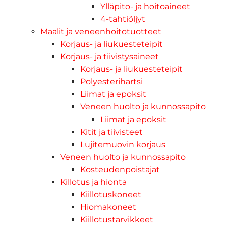
Ylläpito- ja hoitoaineet
4-tahtiöljyt
Maalit ja veneenhoitotuotteet
Korjaus- ja liukuesteteipit
Korjaus- ja tiivistysaineet
Korjaus- ja liukuesteteipit
Polyesterihartsi
Liimat ja epoksit
Veneen huolto ja kunnossapito
Liimat ja epoksit
Kitit ja tiivisteet
Lujitemuovin korjaus
Veneen huolto ja kunnossapito
Kosteudenpoistajat
Killotus ja hionta
Kiillotuskoneet
Hiomakoneet
Kiillotustarvikkeet