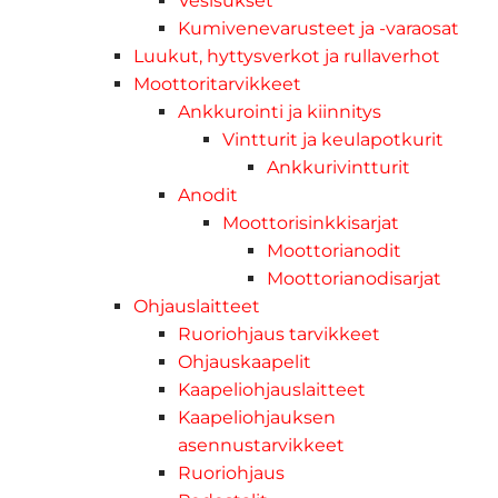
Vesisukset
Kumivenevarusteet ja -varaosat
Luukut, hyttysverkot ja rullaverhot
Moottoritarvikkeet
Ankkurointi ja kiinnitys
Vintturit ja keulapotkurit
Ankkurivintturit
Anodit
Moottorisinkkisarjat
Moottorianodit
Moottorianodisarjat
Ohjauslaitteet
Ruoriohjaus tarvikkeet
Ohjauskaapelit
Kaapeliohjauslaitteet
Kaapeliohjauksen
asennustarvikkeet
Ruoriohjaus