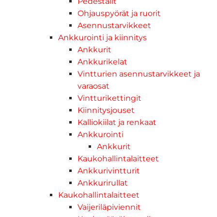
Pedestalit
Ohjauspyörät ja ruorit
Asennustarvikkeet
Ankkurointi ja kiinnitys
Ankkurit
Ankkurikelat
Vintturien asennustarvikkeet ja
varaosat
Vintturikettingit
Kiinnitysjouset
Kalliokiilat ja renkaat
Ankkurointi
Ankkurit
Kaukohallintalaitteet
Ankkurivintturit
Ankkurirullat
Kaukohallintalaitteet
Vaijeriläpiviennit