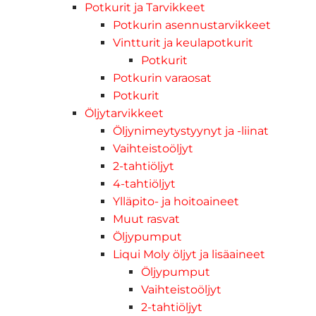
Potkurit ja Tarvikkeet
Potkurin asennustarvikkeet
Vintturit ja keulapotkurit
Potkurit
Potkurin varaosat
Potkurit
Öljytarvikkeet
Öljynimeytystyynyt ja -liinat
Vaihteistoöljyt
2-tahtiöljyt
4-tahtiöljyt
Ylläpito- ja hoitoaineet
Muut rasvat
Öljypumput
Liqui Moly öljyt ja lisäaineet
Öljypumput
Vaihteistoöljyt
2-tahtiöljyt