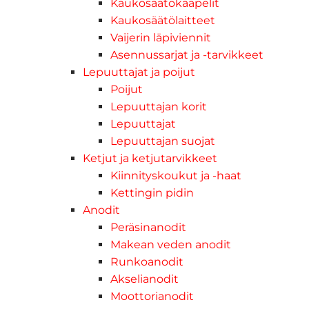
Kaukosäätökaapelit
Kaukosäätölaitteet
Vaijerin läpiviennit
Asennussarjat ja -tarvikkeet
Lepuuttajat ja poijut
Poijut
Lepuuttajan korit
Lepuuttajat
Lepuuttajan suojat
Ketjut ja ketjutarvikkeet
Kiinnityskoukut ja -haat
Kettingin pidin
Anodit
Peräsinanodit
Makean veden anodit
Runkoanodit
Akselianodit
Moottorianodit