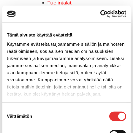
Tuolinjalat
Tuolit
Venetuolit
Veneen kiinnitys
Pollarit
Tämä sivusto käyttää evästeitä
Knaapit
Käytämme evästeitä tarjoamamme sisällön ja mainosten
Trailerikoukut
räätälöimiseen, sosiaalisen median ominaisuuksien
Venerenkaat ja silmukkapultit/-
tukemiseen ja kävijämäärämme analysoimiseen. Lisäksi
ruuvit
jaamme sosiaalisen median, mainosalan ja analytiikka-
Vetourat
alan kumppaneillemme tietoja siitä, miten käytät
Kansiruuvikkeet
sivustoamme. Kumppanimme voivat yhdistää näitä
Jätevesi
tietoja muihin tietoihin, joita olet antanut heille tai joita on
Kansiruuvikkeiden varaosat
kerätty, kun olet käyttänyt heidän palvelujaan.
Muoviseokset
Polttoaine
Lisätietoja:
karilainen.fi/tietosuoja
Suostumuksen
Kansiruuvikkeitten varaosat
Välttämätön
valinta
Makea vesi
Keula- ja uimatasot