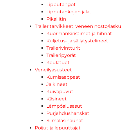
Lipputangot
Lipputankojen jalat
Pikaliitin
Traileritarvikkeet, veneen nosto/lasku
Kuormankiristimet ja hihnat
Kuljetus- ja säilytystelineet
Trailerivintturit
Traileripyörät
Keulatuet
Veneilyasusteet
Kumisaappaat
Jalkineet
Kuivapuvut
Käsineet
Lämpöalusasut
Purjehdushanskat
Silmälasinauhat
Poijut ja lepuuttajat