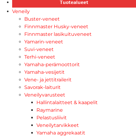
Tuotealueet
Veneily
Buster-veneet
Finnmaster Husky-veneet
Finnmaster lasikuituveneet
Yamarin-veneet
Suvi-veneet
Terhi-veneet
Yamaha-perämoottorit
Yamaha-vesijetit
Vene- ja jettitrailerit
Savorak-laiturit
Veneilyvarusteet
Hallintalaitteet & kaapelit
Raymarine
Pelastusliivit
Veneilytarvikkeet
Yamaha aggrekaatit