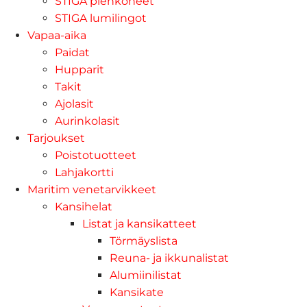
STIGA pienkoneet
STIGA lumilingot
Vapaa-aika
Paidat
Hupparit
Takit
Ajolasit
Aurinkolasit
Tarjoukset
Poistotuotteet
Lahjakortti
Maritim venetarvikkeet
Kansihelat
Listat ja kansikatteet
Törmäyslista
Reuna- ja ikkunalistat
Alumiinilistat
Kansikate