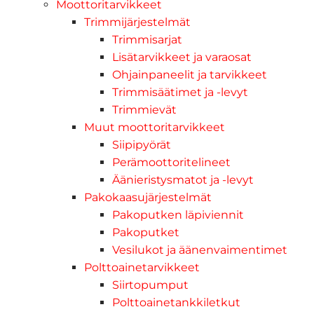
Moottoritarvikkeet
Trimmijärjestelmät
Trimmisarjat
Lisätarvikkeet ja varaosat
Ohjainpaneelit ja tarvikkeet
Trimmisäätimet ja -levyt
Trimmievät
Muut moottoritarvikkeet
Siipipyörät
Perämoottoritelineet
Äänieristysmatot ja -levyt
Pakokaasujärjestelmät
Pakoputken läpiviennit
Pakoputket
Vesilukot ja äänenvaimentimet
Polttoainetarvikkeet
Siirtopumput
Polttoainetankkiletkut