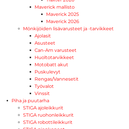
Maverick mallisto
Maverick 2025
Maverick 2026
Mönkijöiden lisävarusteet ja -tarvikkeet
Ajolasit
Asusteet
Can-Am varusteet
Huoltotarvikkeet
Motobatt akut
Puskulevyt
Rengas/Vannesetit
Työvalot
Vinssit
Piha ja puutarha
STIGA ajoleikkurit
STIGA ruohonleikkurit
STIGA robottileikkurit