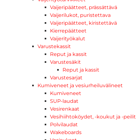
Vaijeripäätteet, prässättävä
Vaijerilukot, puristettava
Vaijeripäätteet, kiristettävä
Kierrepäätteet
Vaijerityökalut
Varustekassit
Reput ja kassit
Varustesäkit
Reput ja kassit
Varustesarjat
Kumiveneet ja vesiurheiluvälineet
Kumiveneet
SUP-laudat
Vesirenkaat
Vesihiihtoköydet, -koukut ja -peilit
Polvilaudat
Wakeboards