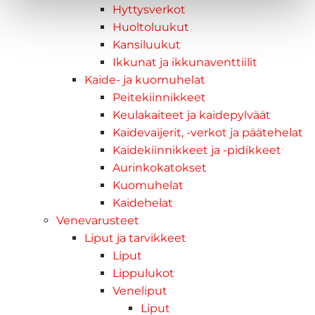
Hyttysverkot
Huoltoluukut
Kansiluukut
Ikkunat ja ikkunaventtiilit
Kaide- ja kuomuhelat
Peitekiinnikkeet
Keulakaiteet ja kaidepylväät
Kaidevaijerit, -verkot ja päätehelat
Kaidekiinnikkeet ja -pidikkeet
Aurinkokatokset
Kuomuhelat
Kaidehelat
Venevarusteet
Liput ja tarvikkeet
Liput
Lippulukot
Veneliput
Liput