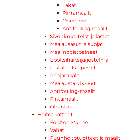
Lakat
Pintamaalit
Ohenteet
Antifouling-maalit
Siveltimet, telat ja lastat
Maalausasut ja suojat
Maalinpoistoaineet
Epoksihartsijärjestelmä
Lastat ja kaapimet
Pohjamaalit
Maalaustarvikkeet
Antifouling-maalit
Pintamaalit
Ohenteet
Hoitotuotteet
Feldten Marine
Vahat
Puunhoitotuotteet ja maalit