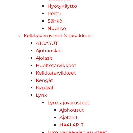
Hyötykäyttö
Reitti
Sähkö
Nuoriso
Kelkkavarusteet & tarvikkeet
AJOASUT
Ajohanskat
Ajolasit
Huoltotarvikkeet
Kelkkatarvikkeet
Kengät
Kypärät
Lynx
Lynx ajovarusteet
Ajohousut
Ajotakit
HAALARIT
Lynx vapaa-ajan asusteet