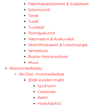
Päävirtakatkaisimet & Sulakkeet
Solumuovit
Tarrat
Tuolit
Tuulilasit
Törmäyskumit
Valomastot & Kulkuvalot
Vesihiihtokaaret & Uistelutargat
Veneistuin
Buster Hoitotuotteet
Muut
Moottorikelkkailu
Ski-Doo -moottorikelkat
2026 vuoden mallit
Syvä lumi
Crossover
Reitti
Hyötykäyttö