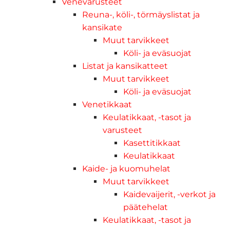
Venevarusteet
Reuna-, köli-, törmäyslistat ja
kansikate
Muut tarvikkeet
Köli- ja eväsuojat
Listat ja kansikatteet
Muut tarvikkeet
Köli- ja eväsuojat
Venetikkaat
Keulatikkaat, -tasot ja
varusteet
Kasettitikkaat
Keulatikkaat
Kaide- ja kuomuhelat
Muut tarvikkeet
Kaidevaijerit, -verkot ja
päätehelat
Keulatikkaat, -tasot ja