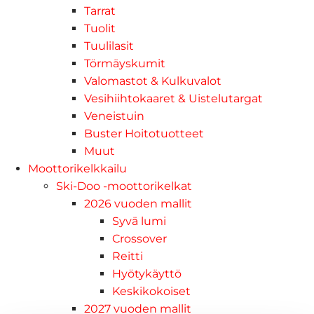
Tarrat
Tuolit
Tuulilasit
Törmäyskumit
Valomastot & Kulkuvalot
Vesihiihtokaaret & Uistelutargat
Veneistuin
Buster Hoitotuotteet
Muut
Moottorikelkkailu
Ski-Doo -moottorikelkat
2026 vuoden mallit
Syvä lumi
Crossover
Reitti
Hyötykäyttö
Keskikokoiset
2027 vuoden mallit