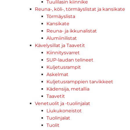
Tuulilasin kiinnike
Reuna-, köli-, törmäyslistat ja kansikate
Törmäyslista
Kansikate
Reuna- ja ikkunalistat
Alumiinilistat
Kävelysillat ja Taavetit
Kiinnitysvarret
SUP-laudan telineet
Kuljetusrampit
Askelmat
Kuljetusramppien tarvikkeet
Kädensija, metallia
Taavetit
Venetuolit ja -tuolinjalat
Liukukoneistot
Tuolinjalat
Tuolit