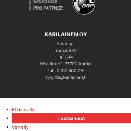
KARILAINEN OY
Avoinna:
ma-pe 9-17
la 10-14
Kisällintie 1, 63700 Ähtäri
Puh. 0400 600 775
myynti@karilainen.fi
Etusivulle
Tuotealueet
Veneily