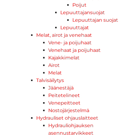
Poijut
Lepuuttajansuojat
Lepuuttajan suojat
Lepuuttajat
Melat, airot ja venehaat
Vene- ja poijuhaat
Venehaat ja poijuhaat
Kajakkimelat
Airot
Melat
Talvisäilytys
Jäänestäjä
Peitetelineet
Venepeitteet
Nostojärjestelmä
Hydrauliset ohjauslaitteet
Hydrauliohjauksen
asennustarvikkeet