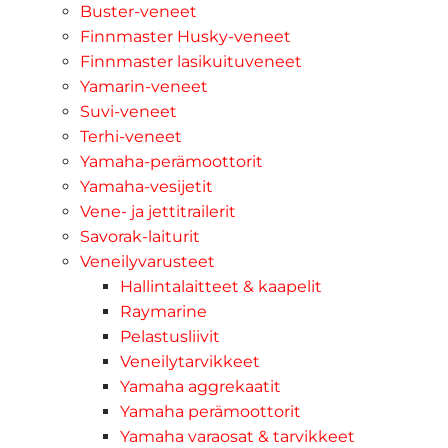
Buster-veneet
Finnmaster Husky-veneet
Finnmaster lasikuituveneet
Yamarin-veneet
Suvi-veneet
Terhi-veneet
Yamaha-perämoottorit
Yamaha-vesijetit
Vene- ja jettitrailerit
Savorak-laiturit
Veneilyvarusteet
Hallintalaitteet & kaapelit
Raymarine
Pelastusliivit
Veneilytarvikkeet
Yamaha aggrekaatit
Yamaha perämoottorit
Yamaha varaosat & tarvikkeet