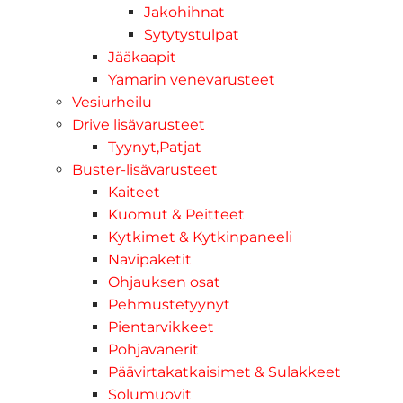
Jakohihnat
Sytytystulpat
Jääkaapit
Yamarin venevarusteet
Vesiurheilu
Drive lisävarusteet
Tyynyt,Patjat
Buster-lisävarusteet
Kaiteet
Kuomut & Peitteet
Kytkimet & Kytkinpaneeli
Navipaketit
Ohjauksen osat
Pehmustetyynyt
Pientarvikkeet
Pohjavanerit
Päävirtakatkaisimet & Sulakkeet
Solumuovit