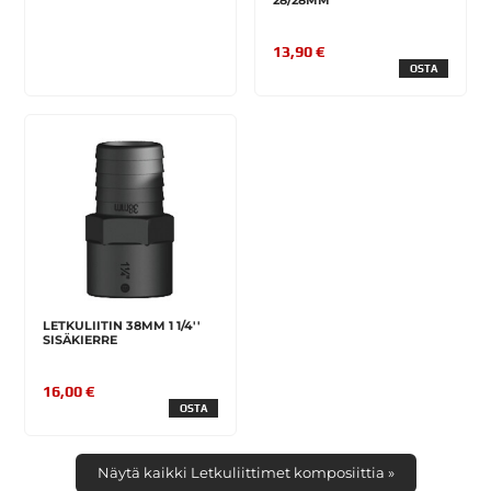
28/28MM
13,90 €
OSTA
LETKULIITIN 38MM 1 1/4''
SISÄKIERRE
16,00 €
OSTA
Näytä kaikki Letkuliittimet komposiittia »