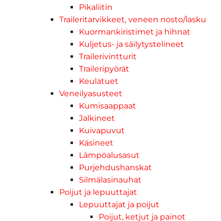
Pikaliitin
Traileritarvikkeet, veneen nosto/lasku
Kuormankiristimet ja hihnat
Kuljetus- ja säilytystelineet
Trailerivintturit
Traileripyörät
Keulatuet
Veneilyasusteet
Kumisaappaat
Jalkineet
Kuivapuvut
Käsineet
Lämpöalusasut
Purjehdushanskat
Silmälasinauhat
Poijut ja lepuuttajat
Lepuuttajat ja poijut
Poijut, ketjut ja painot