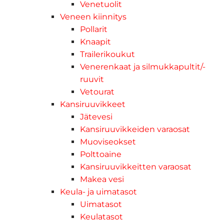
Venetuolit
Veneen kiinnitys
Pollarit
Knaapit
Trailerikoukut
Venerenkaat ja silmukkapultit/-
ruuvit
Vetourat
Kansiruuvikkeet
Jätevesi
Kansiruuvikkeiden varaosat
Muoviseokset
Polttoaine
Kansiruuvikkeitten varaosat
Makea vesi
Keula- ja uimatasot
Uimatasot
Keulatasot