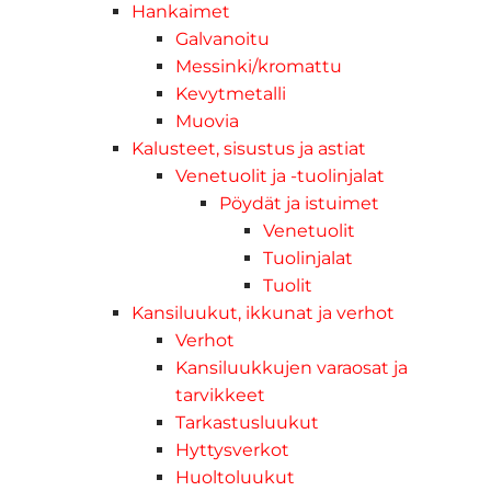
Hankaimet
Galvanoitu
Messinki/kromattu
Kevytmetalli
Muovia
Kalusteet, sisustus ja astiat
Venetuolit ja -tuolinjalat
Pöydät ja istuimet
Venetuolit
Tuolinjalat
Tuolit
Kansiluukut, ikkunat ja verhot
Verhot
Kansiluukkujen varaosat ja
tarvikkeet
Tarkastusluukut
Hyttysverkot
Huoltoluukut