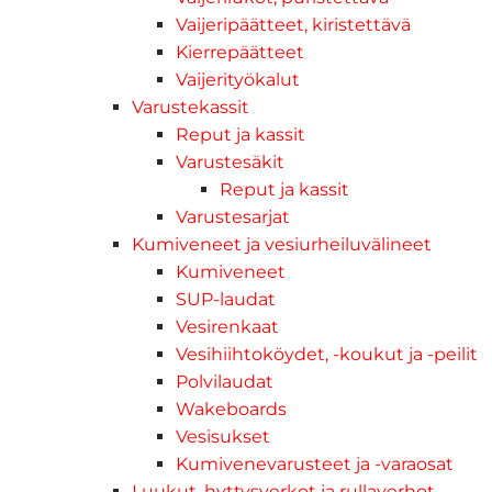
Vaijeripäätteet, kiristettävä
Kierrepäätteet
Vaijerityökalut
Varustekassit
Reput ja kassit
Varustesäkit
Reput ja kassit
Varustesarjat
Kumiveneet ja vesiurheiluvälineet
Kumiveneet
SUP-laudat
Vesirenkaat
Vesihiihtoköydet, -koukut ja -peilit
Polvilaudat
Wakeboards
Vesisukset
Kumivenevarusteet ja -varaosat
Luukut, hyttysverkot ja rullaverhot