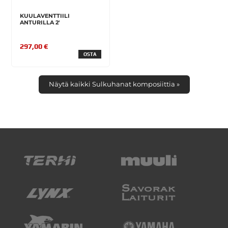
KUULAVENTTIILI
ANTURILLA 2'
297,00 €
OSTA
Näytä kaikki Sulkuhanat komposiittia »