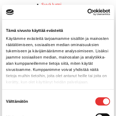
Syvä lumi
Crossover
Reitti
Hyötykäyttö
Tämä sivusto käyttää evästeitä
Keskikokoiset
Nuoriso
Käytämme evästeitä tarjoamamme sisällön ja mainosten
Lynx-moottorikelkat
räätälöimiseen, sosiaalisen median ominaisuuksien
2026 vuoden mallit
tukemiseen ja kävijämäärämme analysoimiseen. Lisäksi
Syvä lumi
jaamme sosiaalisen median, mainosalan ja analytiikka-
Crossover
alan kumppaneillemme tietoja siitä, miten käytät
Hyötykäyttö
sivustoamme. Kumppanimme voivat yhdistää näitä
Reitti
tietoja muihin tietoihin, joita olet antanut heille tai joita on
kerätty, kun olet käyttänyt heidän palvelujaan.
ADVENTURE ELECTRIC
2027 vuoden mallit
Lisätietoja:
karilainen.fi/tietosuoja
Syvä lumi
Suostumuksen
Välttämätön
Crossover
valinta
Hyötykäyttö
Reitti