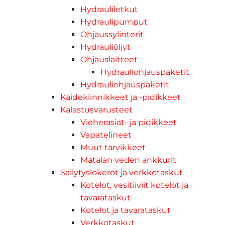
Hydrauliletkut
Hydraulipumput
Ohjaussylinterit
Hydrauliöljyt
Ohjauslaitteet
Hydrauliohjauspaketit
Hydrauliohjauspaketit
Kaidekiinnikkeet ja -pidikkeet
Kalastusvarusteet
Vieherasiat- ja pidikkeet
Vapatelineet
Muut tarvikkeet
Matalan veden ankkurit
Säilytyslokerot ja verkkotaskut
Kotelot, vesitiiviit kotelot ja
tavarataskut
Kotelot ja tavarataskut
Verkkotaskut