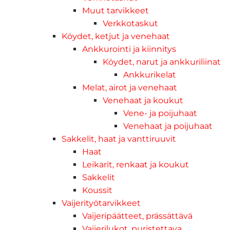
Muut tarvikkeet
Verkkotaskut
Köydet, ketjut ja venehaat
Ankkurointi ja kiinnitys
Köydet, narut ja ankkuriliinat
Ankkurikelat
Melat, airot ja venehaat
Venehaat ja koukut
Vene- ja poijuhaat
Venehaat ja poijuhaat
Sakkelit, haat ja vanttiruuvit
Haat
Leikarit, renkaat ja koukut
Sakkelit
Koussit
Vaijerityötarvikkeet
Vaijeripäätteet, prässättävä
Vaijerilukot, puristettava