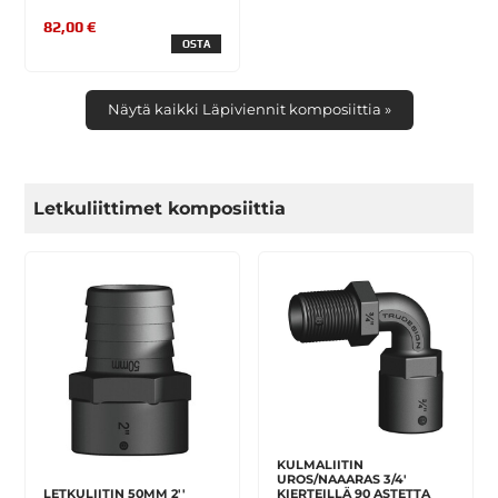
82,00 €
OSTA
Näytä kaikki Läpiviennit komposiittia »
Letkuliittimet komposiittia
KULMALIITIN
UROS/NAAARAS 3/4'
LETKULIITIN 50MM 2''
KIERTEILLÄ 90 ASTETTA