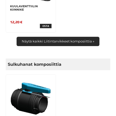
KUULAVENTTIILIN
KIINNIKE
12,20 €
OSTA
Näytä kaikki Liitintarvikkeet komposiittia »
Sulkuhanat komposiittia