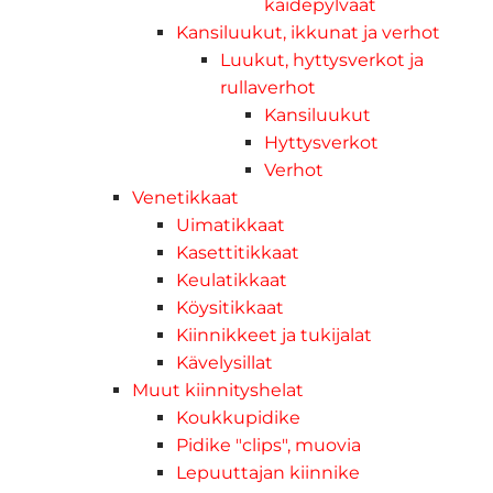
kaidepylväät
Kansiluukut, ikkunat ja verhot
Luukut, hyttysverkot ja
rullaverhot
Kansiluukut
Hyttysverkot
Verhot
Venetikkaat
Uimatikkaat
Kasettitikkaat
Keulatikkaat
Köysitikkaat
Kiinnikkeet ja tukijalat
Kävelysillat
Muut kiinnityshelat
Koukkupidike
Pidike "clips", muovia
Lepuuttajan kiinnike