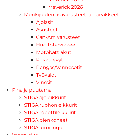
Maverick 2026
Mönkijöiden lisävarusteet ja -tarvikkeet
Ajolasit
Asusteet
Can-Am varusteet
Huoltotarvikkeet
Motobatt akut
Puskulevyt
Rengas/Vannesetit
Työvalot
Vinssit
Piha ja puutarha
STIGA ajoleikkurit
STIGA ruohonleikkurit
STIGA robottileikkurit
STIGA pienkoneet
STIGA lumilingot