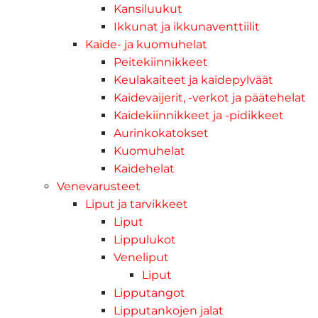
Kansiluukut
Ikkunat ja ikkunaventtiilit
Kaide- ja kuomuhelat
Peitekiinnikkeet
Keulakaiteet ja kaidepylväät
Kaidevaijerit, -verkot ja päätehelat
Kaidekiinnikkeet ja -pidikkeet
Aurinkokatokset
Kuomuhelat
Kaidehelat
Venevarusteet
Liput ja tarvikkeet
Liput
Lippulukot
Veneliput
Liput
Lipputangot
Lipputankojen jalat