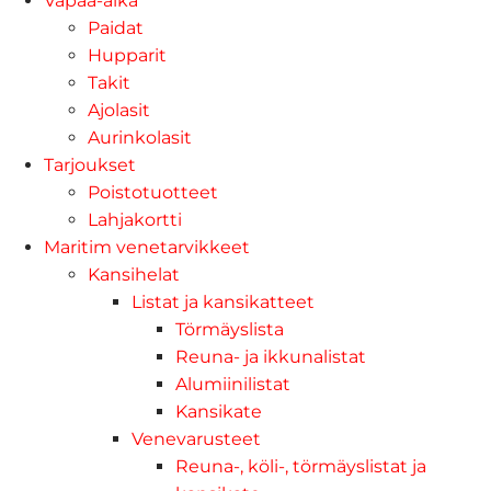
Vapaa-aika
Paidat
Hupparit
Takit
Ajolasit
Aurinkolasit
Tarjoukset
Poistotuotteet
Lahjakortti
Maritim venetarvikkeet
Kansihelat
Listat ja kansikatteet
Törmäyslista
Reuna- ja ikkunalistat
Alumiinilistat
Kansikate
Venevarusteet
Reuna-, köli-, törmäyslistat ja