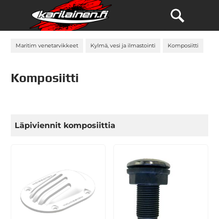
Maritim venetarvikkeet
Kylmä, vesi ja ilmastointi
Komposiitti
Komposiitti
Läpiviennit komposiittia