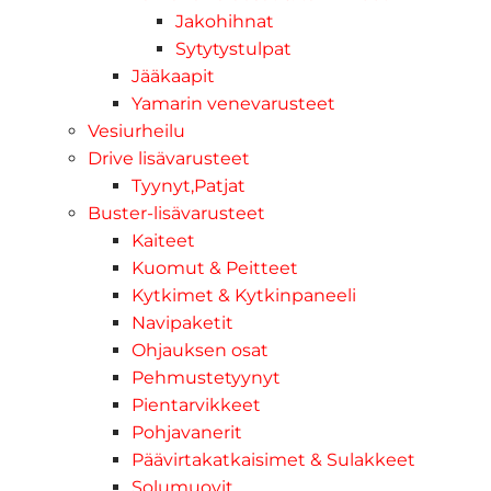
Jakohihnat
Sytytystulpat
Jääkaapit
Yamarin venevarusteet
Vesiurheilu
Drive lisävarusteet
Tyynyt,Patjat
Buster-lisävarusteet
Kaiteet
Kuomut & Peitteet
Kytkimet & Kytkinpaneeli
Navipaketit
Ohjauksen osat
Pehmustetyynyt
Pientarvikkeet
Pohjavanerit
Päävirtakatkaisimet & Sulakkeet
Solumuovit