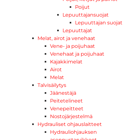
Poijut
Lepuuttajansuojat
Lepuuttajan suojat
Lepuuttajat
Melat, airot ja venehaat
Vene- ja poijuhaat
Venehaat ja poijuhaat
Kajakkimelat
Airot
Melat
Talvisäilytys
Jäänestäjä
Peitetelineet
Venepeitteet
Nostojärjestelmä
Hydrauliset ohjauslaitteet
Hydrauliohjauksen
asennustarvikkeet