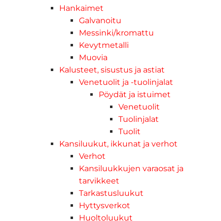
Hankaimet
Galvanoitu
Messinki/kromattu
Kevytmetalli
Muovia
Kalusteet, sisustus ja astiat
Venetuolit ja -tuolinjalat
Pöydät ja istuimet
Venetuolit
Tuolinjalat
Tuolit
Kansiluukut, ikkunat ja verhot
Verhot
Kansiluukkujen varaosat ja
tarvikkeet
Tarkastusluukut
Hyttysverkot
Huoltoluukut