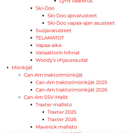
Lynx vaatetus
Ski-Doo
Ski-Doo ajovarusteet
Ski-Doo vapaa-ajan asusteet
Suojavarusteet
TELAMATOT
Vapaa-aika
Variaattorin hihnat
Woody's ohjausraudat
Mönkijät
Can-Am traktorimönkijät
Can-Am traktorimönkijät 2025
Can-Am traktorimönkijät 2026
Can-Am SSV-Mallit
Traxter mallisto
Traxter 2025
Traxter 2026
Maverick mallisto