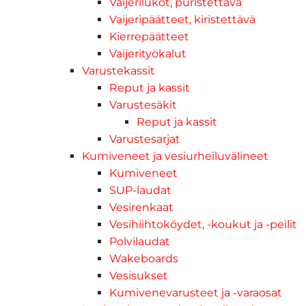
Vaijerilukot, puristettava
Vaijeripäätteet, kiristettävä
Kierrepäätteet
Vaijerityökalut
Varustekassit
Reput ja kassit
Varustesäkit
Reput ja kassit
Varustesarjat
Kumiveneet ja vesiurheiluvälineet
Kumiveneet
SUP-laudat
Vesirenkaat
Vesihiihtoköydet, -koukut ja -peilit
Polvilaudat
Wakeboards
Vesisukset
Kumivenevarusteet ja -varaosat