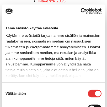
Maverick 2025
Maverick 2026
Mönkijöiden lisävarusteet ja -tarvikkeet
Ajolasit
Asusteet
Tämä sivusto käyttää evästeitä
Can-Am varusteet
Käytämme evästeitä tarjoamamme sisällön ja mainosten
Huoltotarvikkeet
räätälöimiseen, sosiaalisen median ominaisuuksien
Motobatt akut
tukemiseen ja kävijämäärämme analysoimiseen. Lisäksi
Puskulevyt
jaamme sosiaalisen median, mainosalan ja analytiikka-
Rengas/Vannesetit
alan kumppaneillemme tietoja siitä, miten käytät
Työvalot
sivustoamme. Kumppanimme voivat yhdistää näitä
Vinssit
tietoja muihin tietoihin, joita olet antanut heille tai joita on
Piha ja puutarha
kerätty, kun olet käyttänyt heidän palvelujaan.
STIGA ajoleikkurit
STIGA ruohonleikkurit
Lisätietoja:
karilainen.fi/tietosuoja
Suostumuksen
STIGA robottileikkurit
Välttämätön
valinta
STIGA pienkoneet
STIGA lumilingot