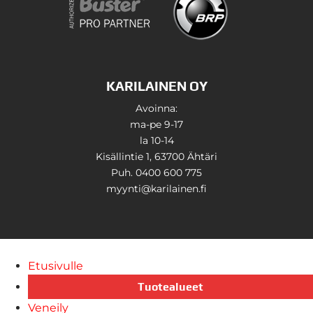
KARILAINEN OY
Avoinna:
ma-pe 9-17
la 10-14
Kisällintie 1, 63700 Ähtäri
Puh. 0400 600 775
myynti@karilainen.fi
Etusivulle
Tuotealueet
Veneily