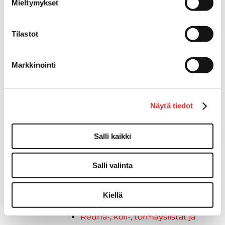
Mieltymykset
Vapaa-aika
Paidat
Hupparit
Tilastot
Takit
Ajolasit
Markkinointi
Aurinkolasit
Tarjoukset
Poistotuotteet
Lahjakortti
Näytä tiedot
Maritim venetarvikkeet
Kansihelat
Salli kaikki
Listat ja kansikatteet
Törmäyslista
Salli valinta
Reuna- ja ikkunalistat
Alumiinilistat
Kansikate
Kiellä
Venevarusteet
Reuna-, köli-, törmäyslistat ja