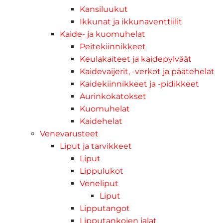
Kansiluukut
Ikkunat ja ikkunaventtiilit
Kaide- ja kuomuhelat
Peitekiinnikkeet
Keulakaiteet ja kaidepylväät
Kaidevaijerit, -verkot ja päätehelat
Kaidekiinnikkeet ja -pidikkeet
Aurinkokatokset
Kuomuhelat
Kaidehelat
Venevarusteet
Liput ja tarvikkeet
Liput
Lippulukot
Veneliput
Liput
Lipputangot
Lipputankojen jalat