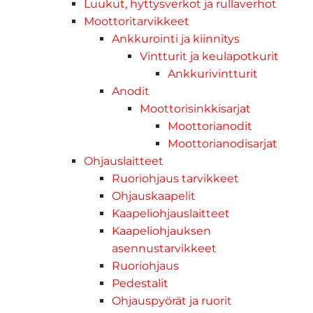
Luukut, hyttysverkot ja rullaverhot
Moottoritarvikkeet
Ankkurointi ja kiinnitys
Vintturit ja keulapotkurit
Ankkurivintturit
Anodit
Moottorisinkkisarjat
Moottorianodit
Moottorianodisarjat
Ohjauslaitteet
Ruoriohjaus tarvikkeet
Ohjauskaapelit
Kaapeliohjauslaitteet
Kaapeliohjauksen
asennustarvikkeet
Ruoriohjaus
Pedestalit
Ohjauspyörät ja ruorit