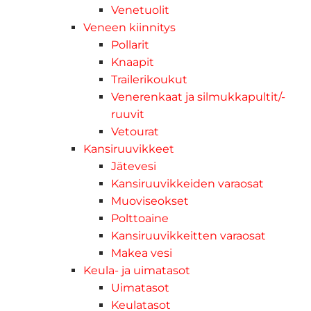
Venetuolit
Veneen kiinnitys
Pollarit
Knaapit
Trailerikoukut
Venerenkaat ja silmukkapultit/-
ruuvit
Vetourat
Kansiruuvikkeet
Jätevesi
Kansiruuvikkeiden varaosat
Muoviseokset
Polttoaine
Kansiruuvikkeitten varaosat
Makea vesi
Keula- ja uimatasot
Uimatasot
Keulatasot