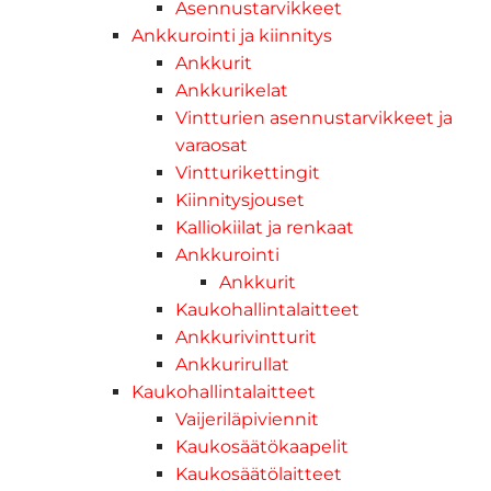
Asennustarvikkeet
Ankkurointi ja kiinnitys
Ankkurit
Ankkurikelat
Vintturien asennustarvikkeet ja
varaosat
Vintturikettingit
Kiinnitysjouset
Kalliokiilat ja renkaat
Ankkurointi
Ankkurit
Kaukohallintalaitteet
Ankkurivintturit
Ankkurirullat
Kaukohallintalaitteet
Vaijeriläpiviennit
Kaukosäätökaapelit
Kaukosäätölaitteet