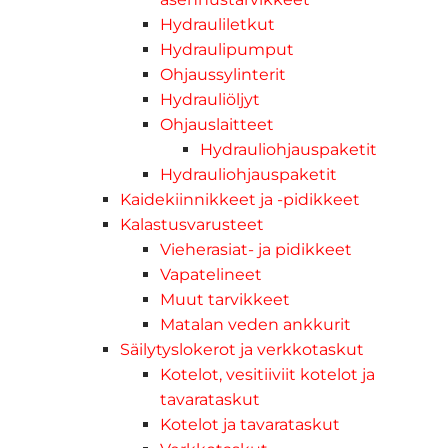
Hydrauliletkut
Hydraulipumput
Ohjaussylinterit
Hydrauliöljyt
Ohjauslaitteet
Hydrauliohjauspaketit
Hydrauliohjauspaketit
Kaidekiinnikkeet ja -pidikkeet
Kalastusvarusteet
Vieherasiat- ja pidikkeet
Vapatelineet
Muut tarvikkeet
Matalan veden ankkurit
Säilytyslokerot ja verkkotaskut
Kotelot, vesitiiviit kotelot ja
tavarataskut
Kotelot ja tavarataskut