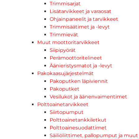
Trimmisarjat
Lisätarvikkeet ja varaosat
Ohjainpaneelit ja tarvikkeet
Trimmisäätimet ja -levyt
Trimmievät
Muut moottoritarvikkeet
Siipipyörät
Perämoottoritelineet
Äänieristysmatot ja -levyt
Pakokaasujärjestelmät
Pakoputken läpiviennit
Pakoputket
Vesilukot ja äänenvaimentimet
Polttoainetarvikkeet
Siirtopumput
Polttoainetankkiletkut
Polttoainesuodattimet
Säiliöliittimet, pallopumput ja muut