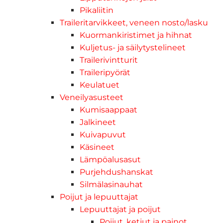
Pikaliitin
Traileritarvikkeet, veneen nosto/lasku
Kuormankiristimet ja hihnat
Kuljetus- ja säilytystelineet
Trailerivintturit
Traileripyörät
Keulatuet
Veneilyasusteet
Kumisaappaat
Jalkineet
Kuivapuvut
Käsineet
Lämpöalusasut
Purjehdushanskat
Silmälasinauhat
Poijut ja lepuuttajat
Lepuuttajat ja poijut
Poijut, ketjut ja painot