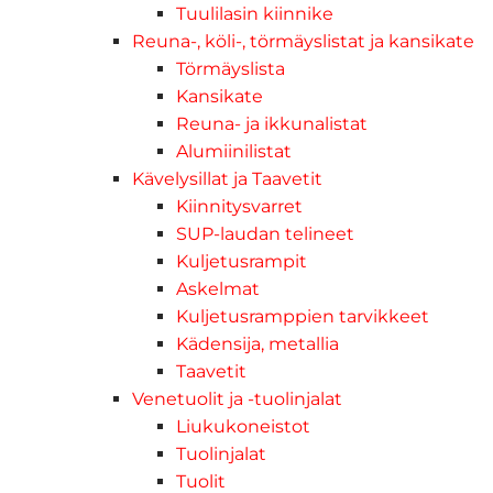
Tuulilasin kiinnike
Reuna-, köli-, törmäyslistat ja kansikate
Törmäyslista
Kansikate
Reuna- ja ikkunalistat
Alumiinilistat
Kävelysillat ja Taavetit
Kiinnitysvarret
SUP-laudan telineet
Kuljetusrampit
Askelmat
Kuljetusramppien tarvikkeet
Kädensija, metallia
Taavetit
Venetuolit ja -tuolinjalat
Liukukoneistot
Tuolinjalat
Tuolit