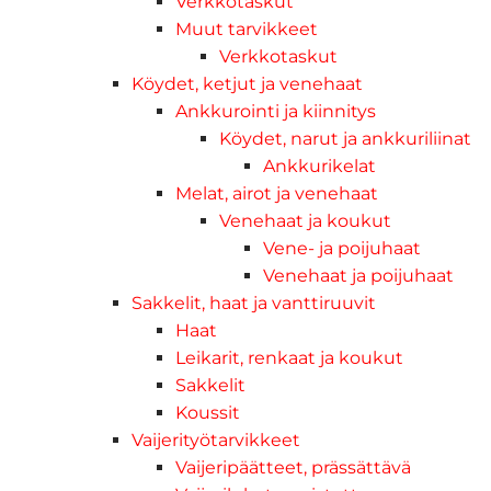
Verkkotaskut
Muut tarvikkeet
Verkkotaskut
Köydet, ketjut ja venehaat
Ankkurointi ja kiinnitys
Köydet, narut ja ankkuriliinat
Ankkurikelat
Melat, airot ja venehaat
Venehaat ja koukut
Vene- ja poijuhaat
Venehaat ja poijuhaat
Sakkelit, haat ja vanttiruuvit
Haat
Leikarit, renkaat ja koukut
Sakkelit
Koussit
Vaijerityötarvikkeet
Vaijeripäätteet, prässättävä