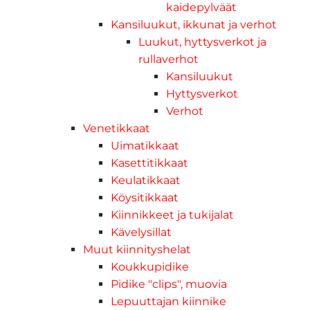
kaidepylväät
Kansiluukut, ikkunat ja verhot
Luukut, hyttysverkot ja
rullaverhot
Kansiluukut
Hyttysverkot
Verhot
Venetikkaat
Uimatikkaat
Kasettitikkaat
Keulatikkaat
Köysitikkaat
Kiinnikkeet ja tukijalat
Kävelysillat
Muut kiinnityshelat
Koukkupidike
Pidike "clips", muovia
Lepuuttajan kiinnike