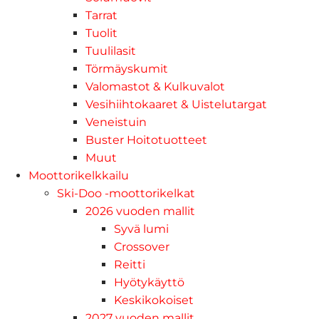
Tarrat
Tuolit
Tuulilasit
Törmäyskumit
Valomastot & Kulkuvalot
Vesihiihtokaaret & Uistelutargat
Veneistuin
Buster Hoitotuotteet
Muut
Moottorikelkkailu
Ski-Doo -moottorikelkat
2026 vuoden mallit
Syvä lumi
Crossover
Reitti
Hyötykäyttö
Keskikokoiset
2027 vuoden mallit