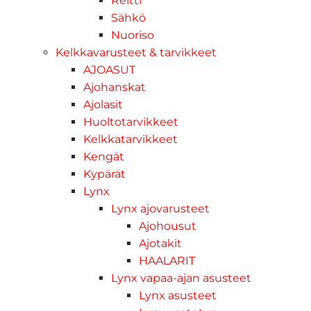
Reitti
Sähkö
Nuoriso
Kelkkavarusteet & tarvikkeet
AJOASUT
Ajohanskat
Ajolasit
Huoltotarvikkeet
Kelkkatarvikkeet
Kengät
Kypärät
Lynx
Lynx ajovarusteet
Ajohousut
Ajotakit
HAALARIT
Lynx vapaa-ajan asusteet
Lynx asusteet