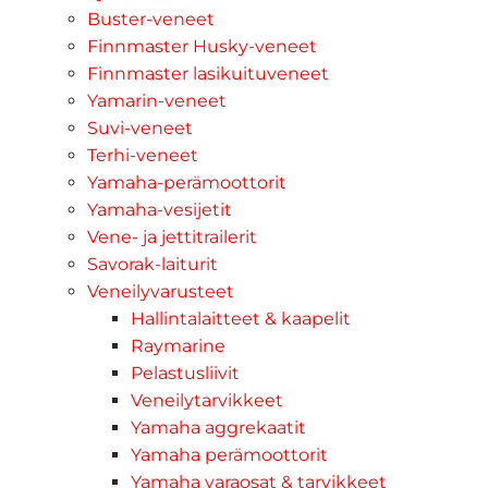
Buster-veneet
Finnmaster Husky-veneet
Finnmaster lasikuituveneet
Yamarin-veneet
Suvi-veneet
Terhi-veneet
Yamaha-perämoottorit
Yamaha-vesijetit
Vene- ja jettitrailerit
Savorak-laiturit
Veneilyvarusteet
Hallintalaitteet & kaapelit
Raymarine
Pelastusliivit
Veneilytarvikkeet
Yamaha aggrekaatit
Yamaha perämoottorit
Yamaha varaosat & tarvikkeet