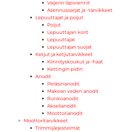
Vaijerin läpiviennit
Asennussarjat ja -tarvikkeet
Lepuuttajat ja poijut
Poijut
Lepuuttajan korit
Lepuuttajat
Lepuuttajan suojat
Ketjut ja ketjutarvikkeet
Kiinnityskoukut ja -haat
Kettingin pidin
Anodit
Peräsinanodit
Makean veden anodit
Runkoanodit
Akselianodit
Moottorianodit
Moottoritarvikkeet
Trimmijärjestelmät