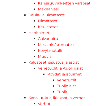
Kansiruuvikkeitten varaosat
Makea vesi
Keula- ja uimatasot
Uimatasot
Keulatasot
Hankaimet
Galvanoitu
Messinki/kromattu
Kevytmetalli
Muovia
Kalusteet, sisustus ja astiat
Venetuolit ja -tuolinjalat
Pöydät ja istuimet
Venetuolit
Tuolinjalat
Tuolit
Kansiluukut, ikkunat ja verhot
Verhot