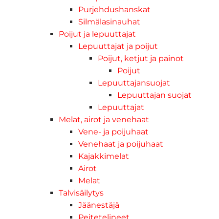
Purjehdushanskat
Silmälasinauhat
Poijut ja lepuuttajat
Lepuuttajat ja poijut
Poijut, ketjut ja painot
Poijut
Lepuuttajansuojat
Lepuuttajan suojat
Lepuuttajat
Melat, airot ja venehaat
Vene- ja poijuhaat
Venehaat ja poijuhaat
Kajakkimelat
Airot
Melat
Talvisäilytys
Jäänestäjä
Peitetelineet