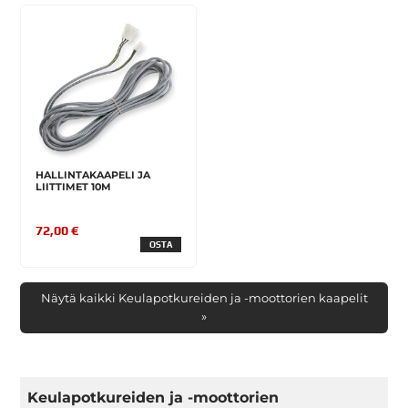
HALLINTAKAAPELI JA
LIITTIMET 10M
72,00 €
OSTA
Näytä kaikki Keulapotkureiden ja -moottorien kaapelit
»
Keulapotkureiden ja -moottorien