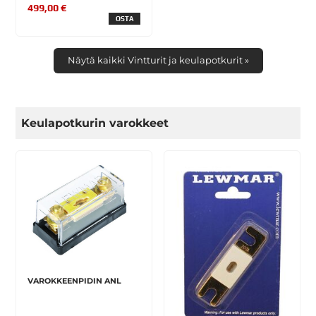
499,00 €
OSTA
Näytä kaikki Vintturit ja keulapotkurit »
Keulapotkurin varokkeet
VAROKKEENPIDIN ANL