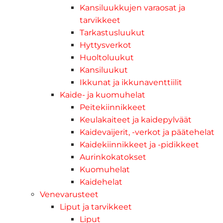
Kansiluukkujen varaosat ja
tarvikkeet
Tarkastusluukut
Hyttysverkot
Huoltoluukut
Kansiluukut
Ikkunat ja ikkunaventtiilit
Kaide- ja kuomuhelat
Peitekiinnikkeet
Keulakaiteet ja kaidepylväät
Kaidevaijerit, -verkot ja päätehelat
Kaidekiinnikkeet ja -pidikkeet
Aurinkokatokset
Kuomuhelat
Kaidehelat
Venevarusteet
Liput ja tarvikkeet
Liput