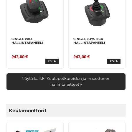
SINGLE PAD
SINGLE JOYSTICK
HALLINTAPANEELI
HALLINTAPANEELI
243,00 €
243,00 €
OSTA
OSTA
Näytä kaikki Keulapotkureiden ja -moottorien
hallintalaitteet »
Keulamoottorit