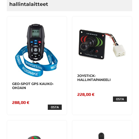
hallintalaitteet
JOYSTICK-
HALLINTAPANEELI
GEO-SPOT GPS KAUKO-
OHJAIN
228,00 €
OSTA
288,00 €
OSTA