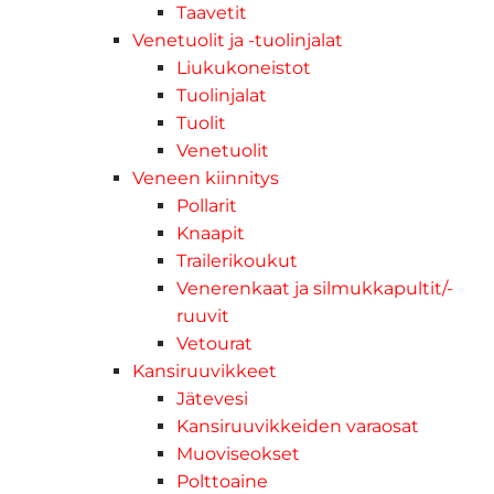
Taavetit
Venetuolit ja -tuolinjalat
Liukukoneistot
Tuolinjalat
Tuolit
Venetuolit
Veneen kiinnitys
Pollarit
Knaapit
Trailerikoukut
Venerenkaat ja silmukkapultit/-
ruuvit
Vetourat
Kansiruuvikkeet
Jätevesi
Kansiruuvikkeiden varaosat
Muoviseokset
Polttoaine