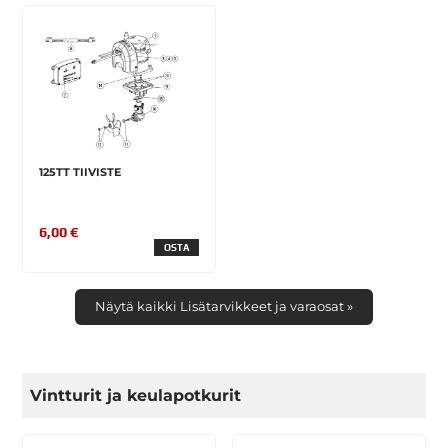
125TT TIIVISTE
6,00 €
OSTA
Näytä kaikki Lisätarvikkeet ja varaosat »
Vintturit ja keulapotkurit