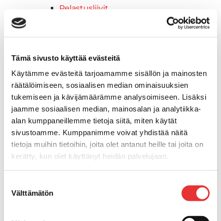
Pelastusliivit
Veneilytarvikkeet
Yamaha aggrekaatit
Yamaha perämoottorit
Yamaha varaosat & tarvikkeet
Tämä sivusto käyttää evästeitä
Jakohihnat
Käytämme evästeitä tarjoamamme sisällön ja mainosten
Sytytystulpat
räätälöimiseen, sosiaalisen median ominaisuuksien
Jääkaapit
tukemiseen ja kävijämäärämme analysoimiseen. Lisäksi
Yamarin venevarusteet
jaamme sosiaalisen median, mainosalan ja analytiikka-
Vesiurheilu
alan kumppaneillemme tietoja siitä, miten käytät
Drive lisävarusteet
sivustoamme. Kumppanimme voivat yhdistää näitä
Tyynyt,Patjat
tietoja muihin tietoihin, joita olet antanut heille tai joita on
Buster-lisävarusteet
kerätty, kun olet käyttänyt heidän palvelujaan.
Kaiteet
Lisätietoja:
karilainen.fi/tietosuoja
Kuomut & Peitteet
Suostumuksen
Kytkimet & Kytkinpaneeli
Välttämätön
valinta
Navipaketit
Ohjauksen osat