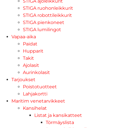
STIGA ajoleikkurit
STIGA ruohonleikkurit
STIGA robottileikkurit
STIGA pienkoneet
STIGA lumilingot
Vapaa-aika
Paidat
Hupparit
Takit
Ajolasit
Aurinkolasit
Tarjoukset
Poistotuotteet
Lahjakortti
Maritim venetarvikkeet
Kansihelat
Listat ja kansikatteet
Törmäyslista