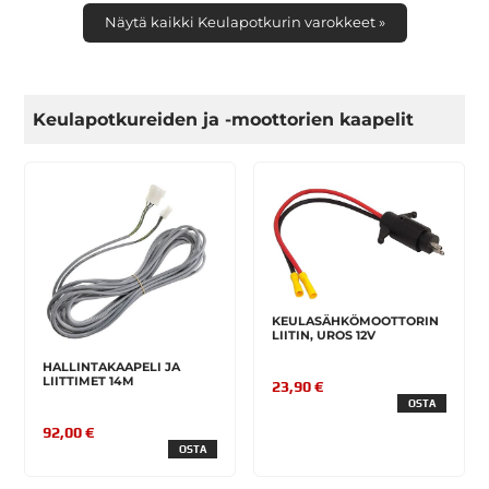
Näytä kaikki Keulapotkurin varokkeet »
Keulapotkureiden ja -moottorien kaapelit
KEULASÄHKÖMOOTTORIN
LIITIN, UROS 12V
HALLINTAKAAPELI JA
LIITTIMET 14M
23,90 €
OSTA
92,00 €
OSTA