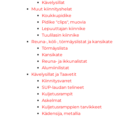
Kävelysillat
Muut kiinnityshelat
Koukkupidike
Pidike "clips", muovia
Lepuuttajan kiinnike
Tuulilasin kiinnike
Reuna-, köli-, törmäyslistat ja kansikate
Törmäyslista
Kansikate
Reuna- ja ikkunalistat
Alumiinilistat
Kävelysillat ja Taavetit
Kiinnitysvarret
SUP-laudan telineet
Kuljetusrampit
Askelmat
Kuljetusramppien tarvikkeet
Kädensija, metallia