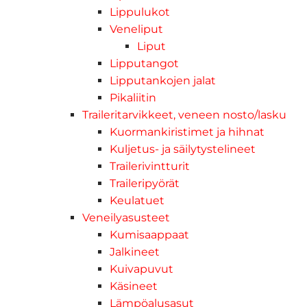
Lippulukot
Veneliput
Liput
Lipputangot
Lipputankojen jalat
Pikaliitin
Traileritarvikkeet, veneen nosto/lasku
Kuormankiristimet ja hihnat
Kuljetus- ja säilytystelineet
Trailerivintturit
Traileripyörät
Keulatuet
Veneilyasusteet
Kumisaappaat
Jalkineet
Kuivapuvut
Käsineet
Lämpöalusasut