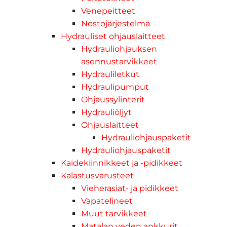
Venepeitteet
Nostojärjestelmä
Hydrauliset ohjauslaitteet
Hydrauliohjauksen
asennustarvikkeet
Hydrauliletkut
Hydraulipumput
Ohjaussylinterit
Hydrauliöljyt
Ohjauslaitteet
Hydrauliohjauspaketit
Hydrauliohjauspaketit
Kaidekiinnikkeet ja -pidikkeet
Kalastusvarusteet
Vieherasiat- ja pidikkeet
Vapatelineet
Muut tarvikkeet
Matalan veden ankkurit