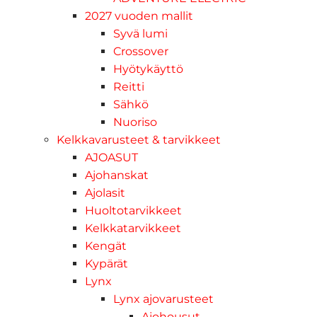
2027 vuoden mallit
Syvä lumi
Crossover
Hyötykäyttö
Reitti
Sähkö
Nuoriso
Kelkkavarusteet & tarvikkeet
AJOASUT
Ajohanskat
Ajolasit
Huoltotarvikkeet
Kelkkatarvikkeet
Kengät
Kypärät
Lynx
Lynx ajovarusteet
Ajohousut