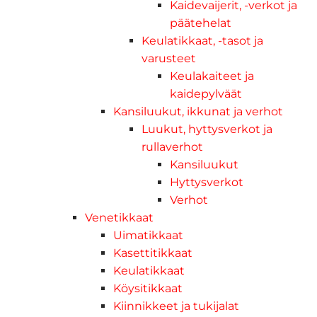
Kaidevaijerit, -verkot ja
päätehelat
Keulatikkaat, -tasot ja
varusteet
Keulakaiteet ja
kaidepylväät
Kansiluukut, ikkunat ja verhot
Luukut, hyttysverkot ja
rullaverhot
Kansiluukut
Hyttysverkot
Verhot
Venetikkaat
Uimatikkaat
Kasettitikkaat
Keulatikkaat
Köysitikkaat
Kiinnikkeet ja tukijalat