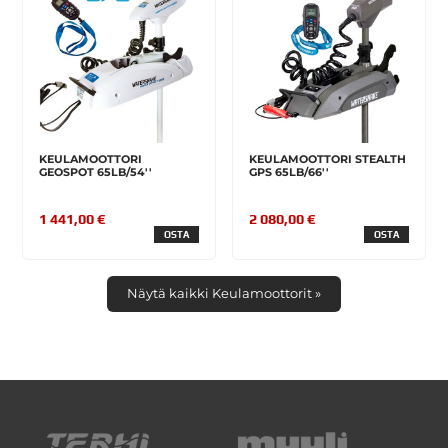
KEULAMOOTTORI
KEULAMOOTTORI STEALTH
GEOSPOT 65LB/54''
GPS 65LB/66''
1 441,00 €
2 080,00 €
OSTA
OSTA
Näytä kaikki Keulamoottorit »