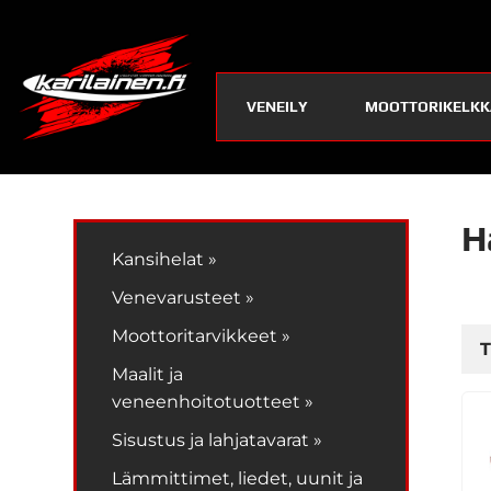
VENEILY
MOOTTORIKELKK
H
Kansihelat »
Venevarusteet »
Moottoritarvikkeet »
T
Maalit ja
veneenhoitotuotteet »
Sisustus ja lahjatavarat »
Lämmittimet, liedet, uunit ja