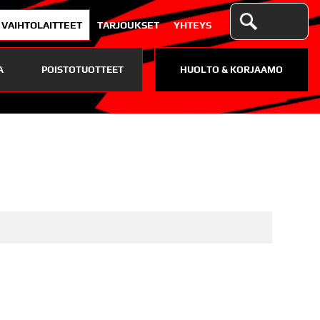
VAIHTOLAITTEET
TARJOUKSET
YHTEYS
A
POISTOTUOTTEET
HUOLTO & KORJAAMO