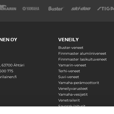
NEN OY
VENEILY
Buster-veneet
Finnmaster alumiiniveneet
Finnmaster lasikuituveneet
1, 63700 Ähtäri
Yamarin-veneet
600 775
Terhi-veneet
ilainen.fi
Suvi-veneet
Yamaha-perämoottorit
Veneilyvarusteet
Yamaha-vesijetit
Venetrailerit
Savorak-laiturit