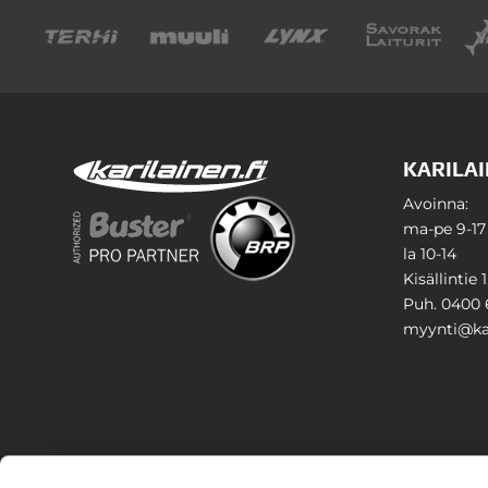
KARILAI
Avoinna:
ma-pe 9-17
la 10-14
Kisällintie 
Puh. 0400 
myynti@kar