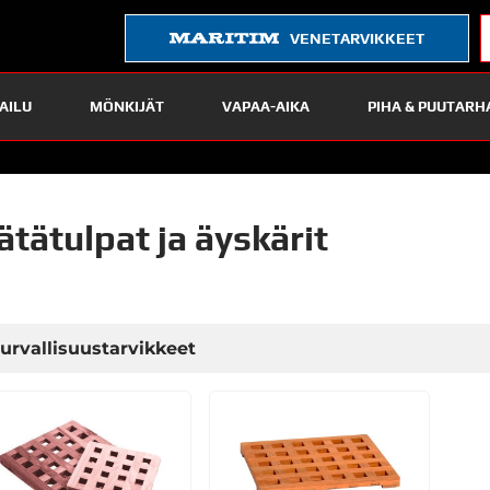
VENETARVIKKEET
AILU
MÖNKIJÄT
VAPAA-AIKA
PIHA & PUUTARH
ätätulpat ja äyskärit
urvallisuustarvikkeet