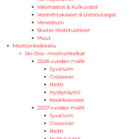
Valomastot & Kulkuvalot
Vesihiihtokaaret & Uistelutargat
Veneistuin
Buster Hoitotuotteet
Muut
Moottorikelkkailu
Ski-Doo -moottorikelkat
2026 vuoden mallit
Syvä lumi
Crossover
Reitti
Hyötykäyttö
Keskikokoiset
2027 vuoden mallit
Syvä lumi
Crossover
Reitti
Hyötykäyttö