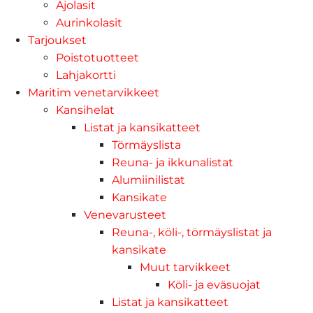
Ajolasit
Aurinkolasit
Tarjoukset
Poistotuotteet
Lahjakortti
Maritim venetarvikkeet
Kansihelat
Listat ja kansikatteet
Törmäyslista
Reuna- ja ikkunalistat
Alumiinilistat
Kansikate
Venevarusteet
Reuna-, köli-, törmäyslistat ja
kansikate
Muut tarvikkeet
Köli- ja eväsuojat
Listat ja kansikatteet