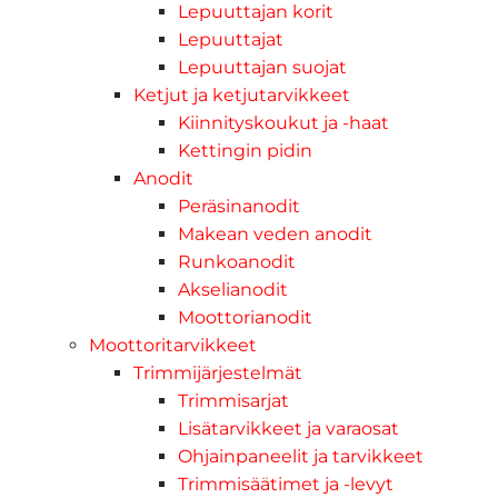
Lepuuttajan korit
Lepuuttajat
Lepuuttajan suojat
Ketjut ja ketjutarvikkeet
Kiinnityskoukut ja -haat
Kettingin pidin
Anodit
Peräsinanodit
Makean veden anodit
Runkoanodit
Akselianodit
Moottorianodit
Moottoritarvikkeet
Trimmijärjestelmät
Trimmisarjat
Lisätarvikkeet ja varaosat
Ohjainpaneelit ja tarvikkeet
Trimmisäätimet ja -levyt