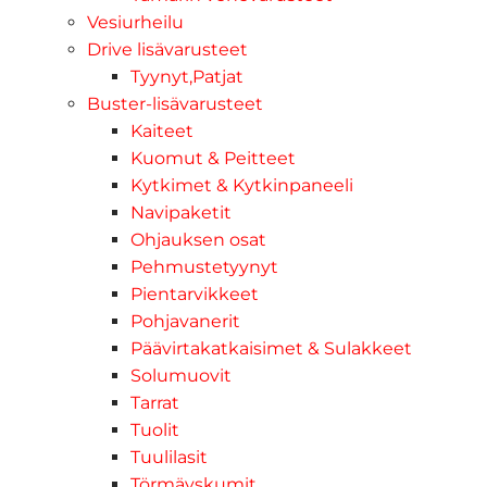
Vesiurheilu
Drive lisävarusteet
Tyynyt,Patjat
Buster-lisävarusteet
Kaiteet
Kuomut & Peitteet
Kytkimet & Kytkinpaneeli
Navipaketit
Ohjauksen osat
Pehmustetyynyt
Pientarvikkeet
Pohjavanerit
Päävirtakatkaisimet & Sulakkeet
Solumuovit
Tarrat
Tuolit
Tuulilasit
Törmäyskumit