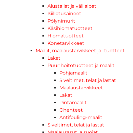
Alustallat ja välilaipat
Kiillotusaineet
Pölynimurit
Käsihiomatuotteet
Hiomatuotteet
Konetarvikkeet
Maalit, maalaustarvikkeet ja -tuotteet
Lakat
Puunhoitotuotteet ja maalit
Pohjamaalit
Siveltimet, telat ja lastat
Maalaustarvikkeet
Lakat
Pintamaalit
Ohenteet
Antifouling-maalit
Siveltimet, telat ja lastat
Maalausasut ja suojat