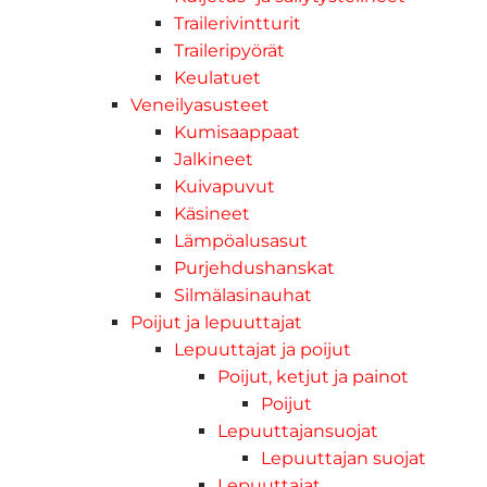
Trailerivintturit
Traileripyörät
Keulatuet
Veneilyasusteet
Kumisaappaat
Jalkineet
Kuivapuvut
Käsineet
Lämpöalusasut
Purjehdushanskat
Silmälasinauhat
Poijut ja lepuuttajat
Lepuuttajat ja poijut
Poijut, ketjut ja painot
Poijut
Lepuuttajansuojat
Lepuuttajan suojat
Lepuuttajat