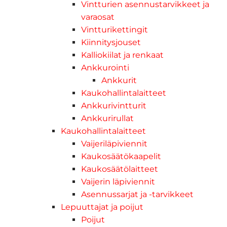
Vintturien asennustarvikkeet ja
varaosat
Vintturikettingit
Kiinnitysjouset
Kalliokiilat ja renkaat
Ankkurointi
Ankkurit
Kaukohallintalaitteet
Ankkurivintturit
Ankkurirullat
Kaukohallintalaitteet
Vaijeriläpiviennit
Kaukosäätökaapelit
Kaukosäätölaitteet
Vaijerin läpiviennit
Asennussarjat ja -tarvikkeet
Lepuuttajat ja poijut
Poijut