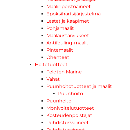
Maalinpoistoaineet
Epoksihartsijärjestelmä
Lastat ja kaapimet
Pohjamaalit
Maalaustarvikkeet
Antifouling-maalit
Pintamaalit
Ohenteet
Hoitotuotteet
Feldten Marine
Vahat
Puunhoitotuotteet ja maalit
Puunhoito
Puunhoito
Monivoitelutuotteet
Kosteudenpoistajat
Puhdistusvälineet
Puhdistusaineet