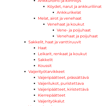
Ankkurointi ja kiinnitys
Köydet, narut ja ankkuriliinat
Ankkurikelat
Melat, airot ja venehaat
Venehaat ja koukut
Vene- ja poijuhaat
Venehaat ja poijuhaat
Sakkelit, haat ja vanttiruuvit
Haat
Leikarit, renkaat ja koukut
Sakkelit
Koussit
Vaijerityötarvikkeet
Vaijeripäätteet, prässättävä
Vaijerilukot, puristettava
Vaijeripäätteet, kiristettävä
Kierrepäätteet
Vaijerityökalut