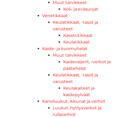
Muut tarvikkeet
Köli- ja eväsuojat
Venetikkaat
Keulatikkaat, -tasot ja
varusteet
Kasettitikkaat
Keulatikkaat
Kaide- ja kuomuhelat
Muut tarvikkeet
Kaidevaijerit, -verkot ja
päätehelat
Keulatikkaat, -tasot ja
varusteet
Keulakaiteet ja
kaidepylväät
Kansiluukut, ikkunat ja verhot
Luukut, hyttysverkot ja
rullaverhot