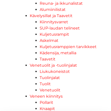
Reuna- ja ikkunalistat
Alumiinilistat
Kävelysillat ja Taavetit
Kiinnitysvarret
SUP-laudan telineet
Kuljetusrampit
Askelmat
Kuljetusramppien tarvikkeet
Kädensija, metallia
Taavetit
Venetuolit ja -tuolinjalat
Liukukoneistot
Tuolinjalat
Tuolit
Venetuolit
Veneen kiinnitys
Pollarit
Knaapit