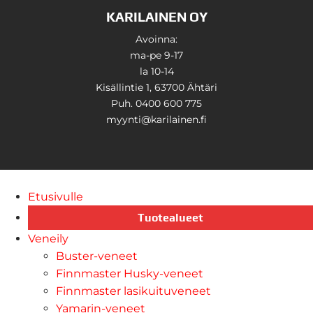
KARILAINEN OY
Avoinna:
ma-pe 9-17
la 10-14
Kisällintie 1, 63700 Ähtäri
Puh. 0400 600 775
myynti@karilainen.fi
Etusivulle
Tuotealueet
Veneily
Buster-veneet
Finnmaster Husky-veneet
Finnmaster lasikuituveneet
Yamarin-veneet