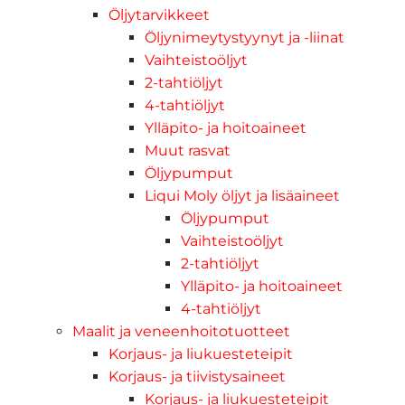
Öljytarvikkeet
Öljynimeytystyynyt ja -liinat
Vaihteistoöljyt
2-tahtiöljyt
4-tahtiöljyt
Ylläpito- ja hoitoaineet
Muut rasvat
Öljypumput
Liqui Moly öljyt ja lisäaineet
Öljypumput
Vaihteistoöljyt
2-tahtiöljyt
Ylläpito- ja hoitoaineet
4-tahtiöljyt
Maalit ja veneenhoitotuotteet
Korjaus- ja liukuesteteipit
Korjaus- ja tiivistysaineet
Korjaus- ja liukuesteteipit