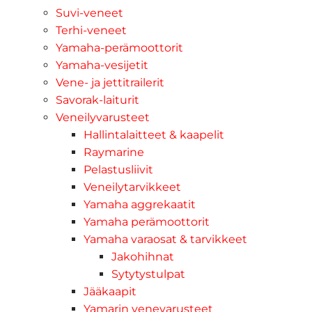
Suvi-veneet
Terhi-veneet
Yamaha-perämoottorit
Yamaha-vesijetit
Vene- ja jettitrailerit
Savorak-laiturit
Veneilyvarusteet
Hallintalaitteet & kaapelit
Raymarine
Pelastusliivit
Veneilytarvikkeet
Yamaha aggrekaatit
Yamaha perämoottorit
Yamaha varaosat & tarvikkeet
Jakohihnat
Sytytystulpat
Jääkaapit
Yamarin venevarusteet