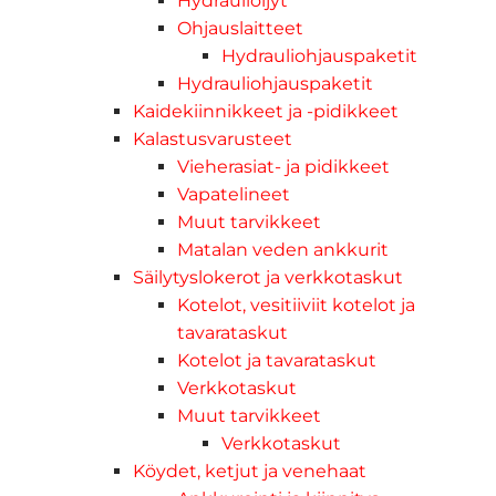
Hydrauliöljyt
Ohjauslaitteet
Hydrauliohjauspaketit
Hydrauliohjauspaketit
Kaidekiinnikkeet ja -pidikkeet
Kalastusvarusteet
Vieherasiat- ja pidikkeet
Vapatelineet
Muut tarvikkeet
Matalan veden ankkurit
Säilytyslokerot ja verkkotaskut
Kotelot, vesitiiviit kotelot ja
tavarataskut
Kotelot ja tavarataskut
Verkkotaskut
Muut tarvikkeet
Verkkotaskut
Köydet, ketjut ja venehaat