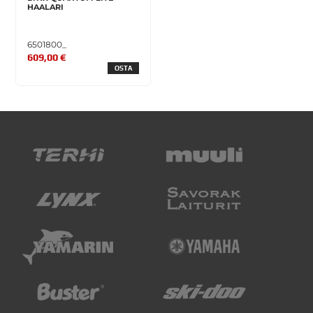
HAALARI
6501800_
609,00 €
OSTA