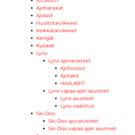
AJOASUT
Ajohanskat
Ajolasit
Huoltotarvikkeet
Kelkkatarvikkeet
Kengät
Kypärät
Lynx
Lynx ajovarusteet
Ajohousut
Ajotakit
HAALARIT
Lynx vapaa-ajan asusteet
Lynx asusteet
Lynx vaatetus
Ski-Doo
Ski-Doo ajovarusteet
Ski-Doo vapaa-ajan asusteet