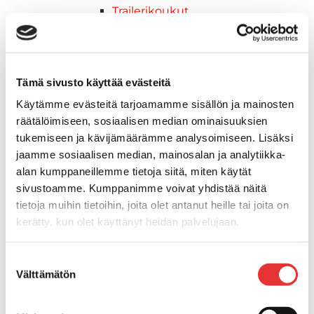
Trailerikoukut
Venerenkaat ja silmukkapultit/-
ruuvit
Vetourat
Kansiruuvikkeet
Tämä sivusto käyttää evästeitä
Jätevesi
Käytämme evästeitä tarjoamamme sisällön ja mainosten
Kansiruuvikkeiden varaosat
räätälöimiseen, sosiaalisen median ominaisuuksien
Muoviseokset
tukemiseen ja kävijämäärämme analysoimiseen. Lisäksi
Polttoaine
jaamme sosiaalisen median, mainosalan ja analytiikka-
Kansiruuvikkeitten varaosat
alan kumppaneillemme tietoja siitä, miten käytät
Makea vesi
sivustoamme. Kumppanimme voivat yhdistää näitä
Keula- ja uimatasot
tietoja muihin tietoihin, joita olet antanut heille tai joita on
Uimatasot
kerätty, kun olet käyttänyt heidän palvelujaan.
Keulatasot
Lisätietoja:
karilainen.fi/tietosuoja
Hankaimet
Suostumuksen
Galvanoitu
Välttämätön
valinta
Messinki/kromattu
Kevytmetalli