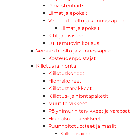
Polyesterihartsi
Liimat ja epoksit
Veneen huolto ja kunnossapito
Liimat ja epoksit
Kitit ja tiivisteet
Lujitemuovin korjaus
Veneen huolto ja kunnossapito
Kosteudenpoistajat
Killotus ja hionta
Kiillotuskoneet
Hiomakoneet
Kiillotustarvikkeet
Kiillotus- ja hiontapaketit
Muut tarvikkeet
Pölynimurin tarvikkeet ja varaosat
Hiomakonetarvikkeet
Puunhoitotuotteet ja maalit
Kiillotusaineet