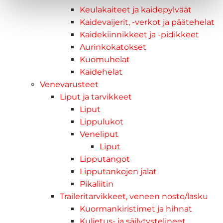
Keulakaiteet ja kaidepylväät
Kaidevaijerit, -verkot ja päätehelat
Kaidekiinnikkeet ja -pidikkeet
Aurinkokatokset
Kuomuhelat
Kaidehelat
Venevarusteet
Liput ja tarvikkeet
Liput
Lippulukot
Veneliput
Liput
Lipputangot
Lipputankojen jalat
Pikaliitin
Traileritarvikkeet, veneen nosto/lasku
Kuormankiristimet ja hihnat
Kuljetus- ja säilytystelineet