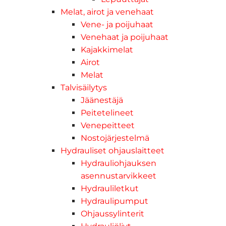
Melat, airot ja venehaat
Vene- ja poijuhaat
Venehaat ja poijuhaat
Kajakkimelat
Airot
Melat
Talvisäilytys
Jäänestäjä
Peitetelineet
Venepeitteet
Nostojärjestelmä
Hydrauliset ohjauslaitteet
Hydrauliohjauksen
asennustarvikkeet
Hydrauliletkut
Hydraulipumput
Ohjaussylinterit