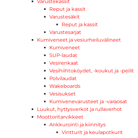
Varustekassit
Reput ja kassit
Varustesäkit
Reput ja kassit
Varustesarjat
Kumiveneet ja vesiurheiluvälineet
Kumiveneet
SUP-laudat
Vesirenkaat
Vesihiihtoköydet, -koukut ja -peilit
Polvilaudat
Wakeboards
Vesisukset
Kumivenevarusteet ja -varaosat
Luukut, hyttysverkot ja rullaverhot
Moottoritarvikkeet
Ankkurointi ja kiinnitys
Vintturit ja keulapotkurit