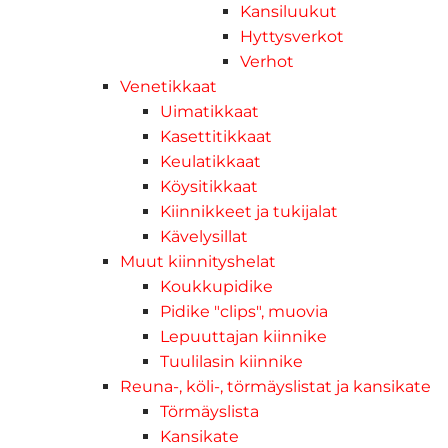
Kansiluukut
Hyttysverkot
Verhot
Venetikkaat
Uimatikkaat
Kasettitikkaat
Keulatikkaat
Köysitikkaat
Kiinnikkeet ja tukijalat
Kävelysillat
Muut kiinnityshelat
Koukkupidike
Pidike "clips", muovia
Lepuuttajan kiinnike
Tuulilasin kiinnike
Reuna-, köli-, törmäyslistat ja kansikate
Törmäyslista
Kansikate