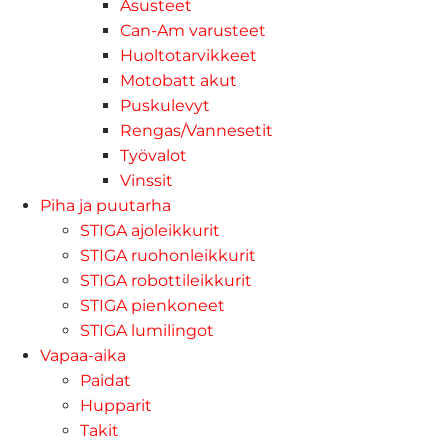
Asusteet
Can-Am varusteet
Huoltotarvikkeet
Motobatt akut
Puskulevyt
Rengas/Vannesetit
Työvalot
Vinssit
Piha ja puutarha
STIGA ajoleikkurit
STIGA ruohonleikkurit
STIGA robottileikkurit
STIGA pienkoneet
STIGA lumilingot
Vapaa-aika
Paidat
Hupparit
Takit