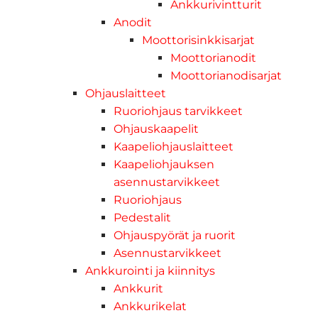
Ankkurivintturit
Anodit
Moottorisinkkisarjat
Moottorianodit
Moottorianodisarjat
Ohjauslaitteet
Ruoriohjaus tarvikkeet
Ohjauskaapelit
Kaapeliohjauslaitteet
Kaapeliohjauksen
asennustarvikkeet
Ruoriohjaus
Pedestalit
Ohjauspyörät ja ruorit
Asennustarvikkeet
Ankkurointi ja kiinnitys
Ankkurit
Ankkurikelat