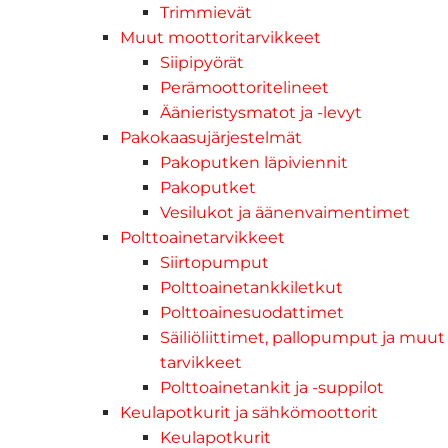
Trimmievät
Muut moottoritarvikkeet
Siipipyörät
Perämoottoritelineet
Äänieristysmatot ja -levyt
Pakokaasujärjestelmät
Pakoputken läpiviennit
Pakoputket
Vesilukot ja äänenvaimentimet
Polttoainetarvikkeet
Siirtopumput
Polttoainetankkiletkut
Polttoainesuodattimet
Säiliöliittimet, pallopumput ja muut
tarvikkeet
Polttoainetankit ja -suppilot
Keulapotkurit ja sähkömoottorit
Keulapotkurit