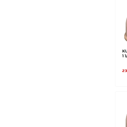
K
1 
23