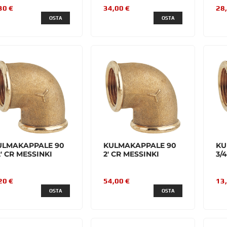
30 €
34,00 €
28
OSTA
OSTA
ULMAKAPPALE 90
KULMAKAPPALE 90
KU
2' CR MESSINKI
2' CR MESSINKI
3/
20 €
54,00 €
13
OSTA
OSTA