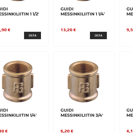
UIDI
GUIDI
GU
SSINKILIITIN 1 1/2'
MESSINKILIITIN 1 1/4'
ME
,90 €
13,20 €
9,5
OSTA
OSTA
UIDI
GUIDI
GU
SSINKILIITIN 1/4'
MESSINKILIITIN 3/4'
ME
30 €
6,20 €
4,1