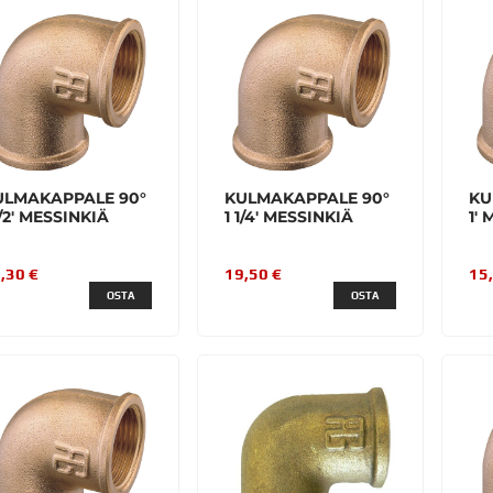
ULMAKAPPALE 90°
KULMAKAPPALE 90°
KU
1/2' MESSINKIÄ
1 1/4' MESSINKIÄ
1'
,30 €
19,50 €
15
OSTA
OSTA