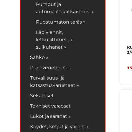
Pumput ja
automaattikatkaisimet »
Ruostumaton teräs »
Läpiviennit,
letkuliittimet ja
sulkuhanat »
K
3/
Sähkö »
Purjevenehelat »
15
Turvallisuus- ja
katsastusvarusteet »
Sekalaiset
Tekniset varaosat
Lukot ja saranat »
Köydet, ketjut ja vaijerit »