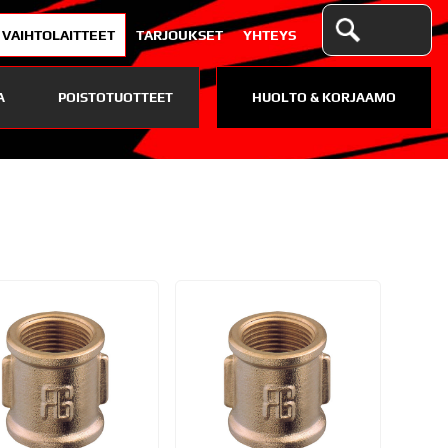
VAIHTOLAITTEET
TARJOUKSET
YHTEYS
A
POISTOTUOTTEET
HUOLTO & KORJAAMO