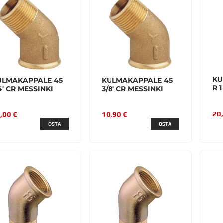
KU
ULMAKAPPALE 45
KULMAKAPPALE 45
R 1
4' CR MESSINKI
3/8' CR MESSINKI
20
,00 €
10,90 €
OSTA
OSTA