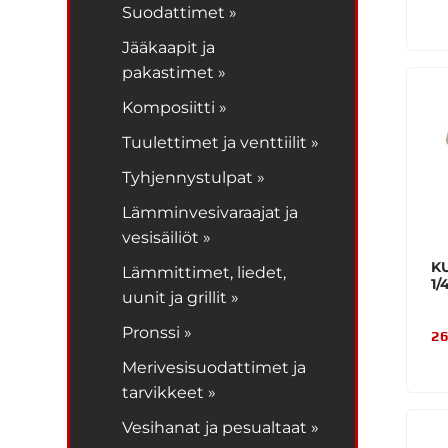
Suodattimet »
Jääkaapit ja
pakastimet »
Komposiitti »
Tuulettimet ja venttiilit »
Tyhjennystulpat »
Lämminvesivaraajat ja
vesisäiliöt »
K
Lämmittimet, liedet,
1/
uunit ja grillit »
Pronssi »
26
Merivesisuodattimet ja
tarvikkeet »
Vesihanat ja pesualtaat »