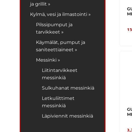
ja grillit »
G
ME
Kylmä, vesi ja ilmastointi »
Pilssipumput ja
15
tarvikkeet »
Käymälät, pumput ja
saniteettiaineet »
Messinki »
Liitintarvikkeet
messinkiä
Sulkuhanat messinkiä
Letkuliittimet
messinkiä
G
ME
Läpiviennit messinkiä
3,