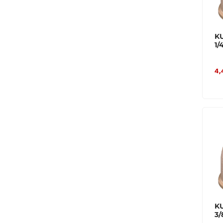
K
1/
4,
K
3/