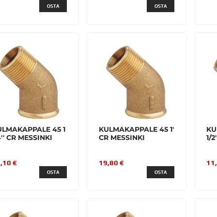
OSTA
OSTA
ULMAKAPPALE 45 1
KULMAKAPPALE 45 1'
KU
4'' CR MESSINKI
CR MESSINKI
1/
,10 €
19,80 €
11
OSTA
OSTA