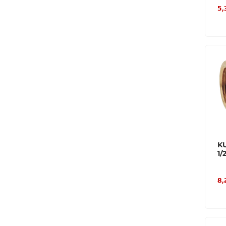
5,
K
1/
8,