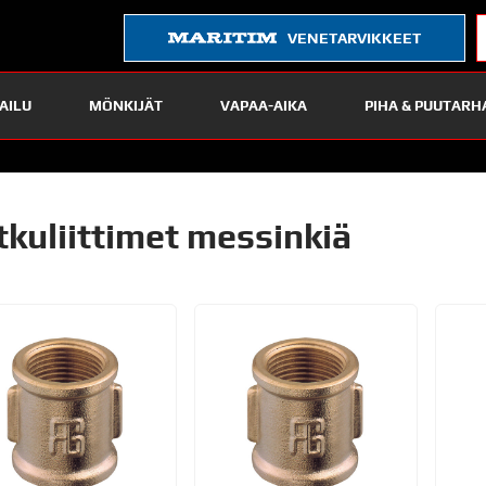
VENETARVIKKEET
AILU
MÖNKIJÄT
VAPAA-AIKA
PIHA & PUUTARH
tkuliittimet messinkiä