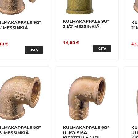
KULMAKAPPALE 90°
ULMAKAPPALE 90°
KU
2 1/2' MESSINKIÄ
4' MESSINKIÄ
2'
14,00 €
40 €
43
OSTA
OSTA
ULMAKAPPALE 90°
KULMAKAPPALE 90°
KU
8' MESSINKIÄ
ULKO-SISÄ
UL