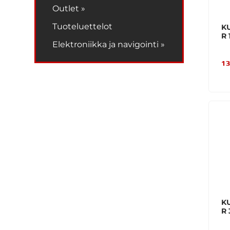
Outlet »
Tuoteluettelot
K
R 
Elektroniikka ja navigointi »
13
K
R 