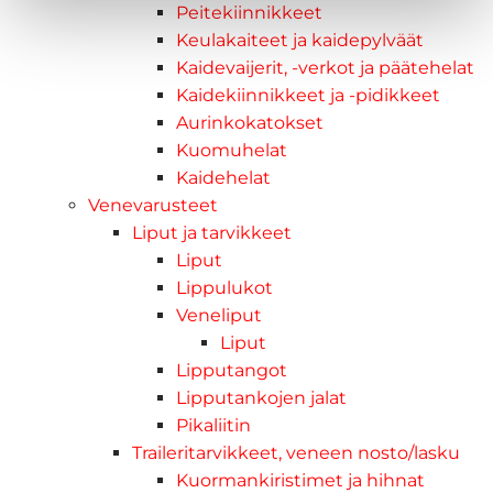
Peitekiinnikkeet
Keulakaiteet ja kaidepylväät
Kaidevaijerit, -verkot ja päätehelat
Kaidekiinnikkeet ja -pidikkeet
Aurinkokatokset
Kuomuhelat
Kaidehelat
Venevarusteet
Liput ja tarvikkeet
Liput
Lippulukot
Veneliput
Liput
Lipputangot
Lipputankojen jalat
Pikaliitin
Traileritarvikkeet, veneen nosto/lasku
Kuormankiristimet ja hihnat