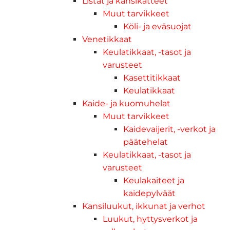
Listat ja kansikatteet
Muut tarvikkeet
Köli- ja eväsuojat
Venetikkaat
Keulatikkaat, -tasot ja
varusteet
Kasettitikkaat
Keulatikkaat
Kaide- ja kuomuhelat
Muut tarvikkeet
Kaidevaijerit, -verkot ja
päätehelat
Keulatikkaat, -tasot ja
varusteet
Keulakaiteet ja
kaidepylväät
Kansiluukut, ikkunat ja verhot
Luukut, hyttysverkot ja