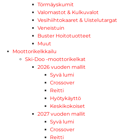
Törmäyskumit
Valomastot & Kulkuvalot
Vesihiihtokaaret & Uistelutargat
Veneistuin
Buster Hoitotuotteet
Muut
Moottorikelkkailu
Ski-Doo -moottorikelkat
2026 vuoden mallit
Syvä lumi
Crossover
Reitti
Hyötykäyttö
Keskikokoiset
2027 vuoden mallit
Syvä lumi
Crossover
Reitti