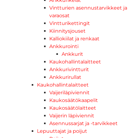
Ankkurikelat
Vintturien asennustarvikkeet ja
varaosat
Vintturikettingit
Kiinnitysjouset
Kalliokiilat ja renkaat
Ankkurointi
Ankkurit
Kaukohallintalaitteet
Ankkurivintturit
Ankkurirullat
Kaukohallintalaitteet
Vaijeriläpiviennit
Kaukosäätökaapelit
Kaukosäätölaitteet
Vaijerin läpiviennit
Asennussarjat ja -tarvikkeet
Lepuuttajat ja poijut