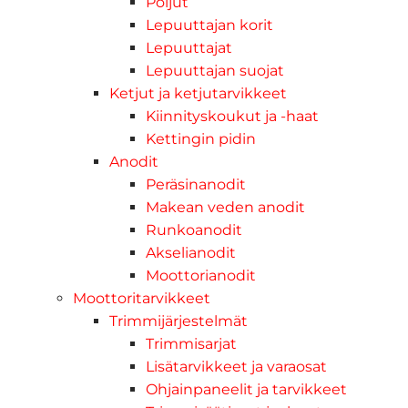
Poijut
Lepuuttajan korit
Lepuuttajat
Lepuuttajan suojat
Ketjut ja ketjutarvikkeet
Kiinnityskoukut ja -haat
Kettingin pidin
Anodit
Peräsinanodit
Makean veden anodit
Runkoanodit
Akselianodit
Moottorianodit
Moottoritarvikkeet
Trimmijärjestelmät
Trimmisarjat
Lisätarvikkeet ja varaosat
Ohjainpaneelit ja tarvikkeet