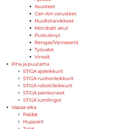
Asusteet
Can-Am varusteet
Huoltotarvikkeet
Motobatt akut
Puskulevyt
Rengas/Vannesetit
Työvalot
Vinssit
Piha ja puutarha
STIGA ajoleikkurit
STIGA ruohonleikkurit
STIGA robottileikkurit
STIGA pienkoneet
STIGA lumilingot
Vapaa-aika
Paidat
Hupparit
Takit