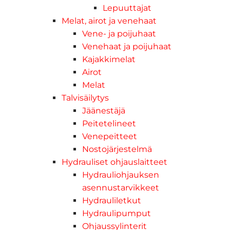
Lepuuttajat
Melat, airot ja venehaat
Vene- ja poijuhaat
Venehaat ja poijuhaat
Kajakkimelat
Airot
Melat
Talvisäilytys
Jäänestäjä
Peitetelineet
Venepeitteet
Nostojärjestelmä
Hydrauliset ohjauslaitteet
Hydrauliohjauksen
asennustarvikkeet
Hydrauliletkut
Hydraulipumput
Ohjaussylinterit