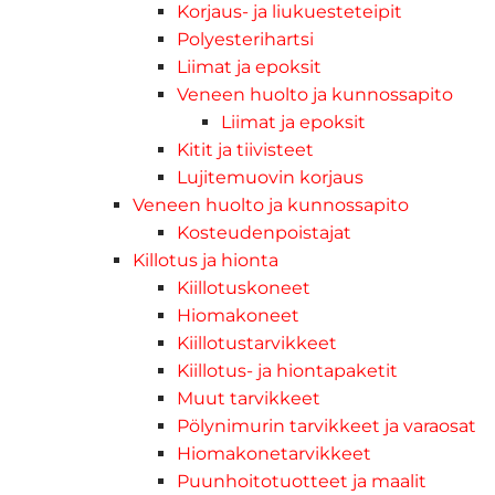
Korjaus- ja liukuesteteipit
Polyesterihartsi
Liimat ja epoksit
Veneen huolto ja kunnossapito
Liimat ja epoksit
Kitit ja tiivisteet
Lujitemuovin korjaus
Veneen huolto ja kunnossapito
Kosteudenpoistajat
Killotus ja hionta
Kiillotuskoneet
Hiomakoneet
Kiillotustarvikkeet
Kiillotus- ja hiontapaketit
Muut tarvikkeet
Pölynimurin tarvikkeet ja varaosat
Hiomakonetarvikkeet
Puunhoitotuotteet ja maalit