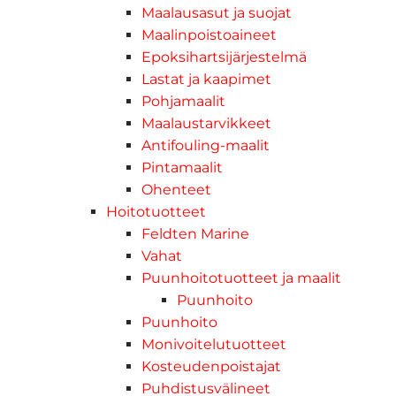
Maalausasut ja suojat
Maalinpoistoaineet
Epoksihartsijärjestelmä
Lastat ja kaapimet
Pohjamaalit
Maalaustarvikkeet
Antifouling-maalit
Pintamaalit
Ohenteet
Hoitotuotteet
Feldten Marine
Vahat
Puunhoitotuotteet ja maalit
Puunhoito
Puunhoito
Monivoitelutuotteet
Kosteudenpoistajat
Puhdistusvälineet