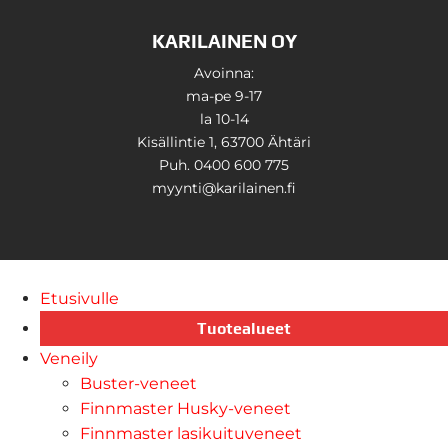
KARILAINEN OY
Avoinna:
ma-pe 9-17
la 10-14
Kisällintie 1, 63700 Ähtäri
Puh. 0400 600 775
myynti@karilainen.fi
Etusivulle
Tuotealueet
Veneily
Buster-veneet
Finnmaster Husky-veneet
Finnmaster lasikuituveneet