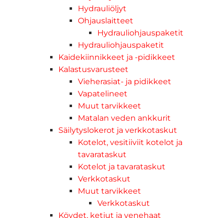
Hydrauliöljyt
Ohjauslaitteet
Hydrauliohjauspaketit
Hydrauliohjauspaketit
Kaidekiinnikkeet ja -pidikkeet
Kalastusvarusteet
Vieherasiat- ja pidikkeet
Vapatelineet
Muut tarvikkeet
Matalan veden ankkurit
Säilytyslokerot ja verkkotaskut
Kotelot, vesitiiviit kotelot ja
tavarataskut
Kotelot ja tavarataskut
Verkkotaskut
Muut tarvikkeet
Verkkotaskut
Köydet, ketjut ja venehaat