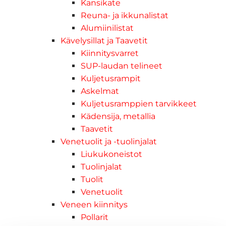
Kansikate
Reuna- ja ikkunalistat
Alumiinilistat
Kävelysillat ja Taavetit
Kiinnitysvarret
SUP-laudan telineet
Kuljetusrampit
Askelmat
Kuljetusramppien tarvikkeet
Kädensija, metallia
Taavetit
Venetuolit ja -tuolinjalat
Liukukoneistot
Tuolinjalat
Tuolit
Venetuolit
Veneen kiinnitys
Pollarit