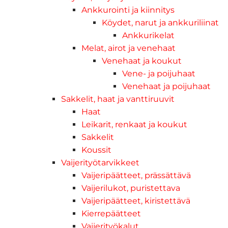
Ankkurointi ja kiinnitys
Köydet, narut ja ankkuriliinat
Ankkurikelat
Melat, airot ja venehaat
Venehaat ja koukut
Vene- ja poijuhaat
Venehaat ja poijuhaat
Sakkelit, haat ja vanttiruuvit
Haat
Leikarit, renkaat ja koukut
Sakkelit
Koussit
Vaijerityötarvikkeet
Vaijeripäätteet, prässättävä
Vaijerilukot, puristettava
Vaijeripäätteet, kiristettävä
Kierrepäätteet
Vaijerityökalut