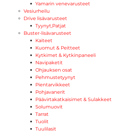
Yamarin venevarusteet
Vesiurheilu
Drive lisävarusteet
Tyynyt,Patjat
Buster-lisävarusteet
Kaiteet
Kuomut & Peitteet
Kytkimet & Kytkinpaneeli
Navipaketit
Ohjauksen osat
Pehmustetyynyt
Pientarvikkeet
Pohjavanerit
Päävirtakatkaisimet & Sulakkeet
Solumuovit
Tarrat
Tuolit
Tuulilasit