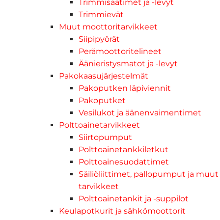
Trimmisäätimet ja -levyt
Trimmievät
Muut moottoritarvikkeet
Siipipyörät
Perämoottoritelineet
Äänieristysmatot ja -levyt
Pakokaasujärjestelmät
Pakoputken läpiviennit
Pakoputket
Vesilukot ja äänenvaimentimet
Polttoainetarvikkeet
Siirtopumput
Polttoainetankkiletkut
Polttoainesuodattimet
Säiliöliittimet, pallopumput ja muut
tarvikkeet
Polttoainetankit ja -suppilot
Keulapotkurit ja sähkömoottorit