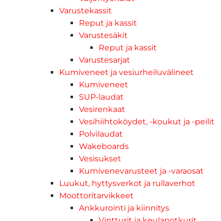
Varustekassit
Reput ja kassit
Varustesäkit
Reput ja kassit
Varustesarjat
Kumiveneet ja vesiurheiluvälineet
Kumiveneet
SUP-laudat
Vesirenkaat
Vesihiihtoköydet, -koukut ja -peilit
Polvilaudat
Wakeboards
Vesisukset
Kumivenevarusteet ja -varaosat
Luukut, hyttysverkot ja rullaverhot
Moottoritarvikkeet
Ankkurointi ja kiinnitys
Vintturit ja keulapotkurit