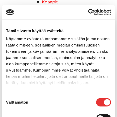
Knaapit
Trailerikoukut
Venerenkaat ja silmukkapultit/-
ruuvit
Vetourat
Tämä sivusto käyttää evästeitä
Kansiruuvikkeet
Käytämme evästeitä tarjoamamme sisällön ja mainosten
Jätevesi
räätälöimiseen, sosiaalisen median ominaisuuksien
Kansiruuvikkeiden varaosat
tukemiseen ja kävijämäärämme analysoimiseen. Lisäksi
Muoviseokset
jaamme sosiaalisen median, mainosalan ja analytiikka-
Polttoaine
alan kumppaneillemme tietoja siitä, miten käytät
Kansiruuvikkeitten varaosat
sivustoamme. Kumppanimme voivat yhdistää näitä
Makea vesi
tietoja muihin tietoihin, joita olet antanut heille tai joita on
Keula- ja uimatasot
kerätty, kun olet käyttänyt heidän palvelujaan.
Uimatasot
Keulatasot
Lisätietoja:
karilainen.fi/tietosuoja
Suostumuksen
Hankaimet
Välttämätön
valinta
Galvanoitu
Messinki/kromattu