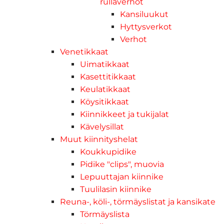
rullaverhot
Kansiluukut
Hyttysverkot
Verhot
Venetikkaat
Uimatikkaat
Kasettitikkaat
Keulatikkaat
Köysitikkaat
Kiinnikkeet ja tukijalat
Kävelysillat
Muut kiinnityshelat
Koukkupidike
Pidike "clips", muovia
Lepuuttajan kiinnike
Tuulilasin kiinnike
Reuna-, köli-, törmäyslistat ja kansikate
Törmäyslista