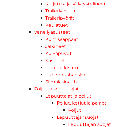
Kuljetus- ja säilytystelineet
Trailerivintturit
Traileripyörät
Keulatuet
Veneilyasusteet
Kumisaappaat
Jalkineet
Kuivapuvut
Käsineet
Lämpöalusasut
Purjehdushanskat
Silmälasinauhat
Poijut ja lepuuttajat
Lepuuttajat ja poijut
Poijut, ketjut ja painot
Poijut
Lepuuttajansuojat
Lepuuttajan suojat