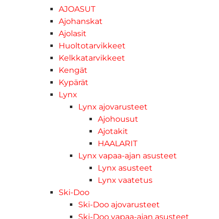
AJOASUT
Ajohanskat
Ajolasit
Huoltotarvikkeet
Kelkkatarvikkeet
Kengät
Kypärät
Lynx
Lynx ajovarusteet
Ajohousut
Ajotakit
HAALARIT
Lynx vapaa-ajan asusteet
Lynx asusteet
Lynx vaatetus
Ski-Doo
Ski-Doo ajovarusteet
Ski-Doo vapaa-ajan asusteet