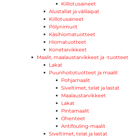
Kiillotusaineet
Alustallat ja välilaipat
Kiillotusaineet
Pölynimurit
Käsihiomatuotteet
Hiomatuotteet
Konetarvikkeet
Maalit, maalaustarvikkeet ja -tuotteet
Lakat
Puunhoitotuotteet ja maalit
Pohjamaalit
Siveltimet, telat ja lastat
Maalaustarvikkeet
Lakat
Pintamaalit
Ohenteet
Antifouling-maalit
Siveltimet, telat ja lastat