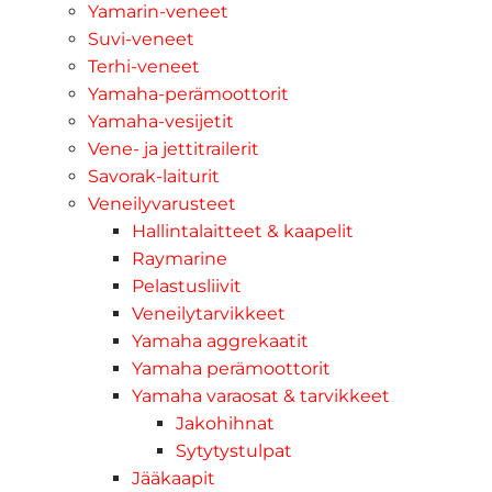
Yamarin-veneet
Suvi-veneet
Terhi-veneet
Yamaha-perämoottorit
Yamaha-vesijetit
Vene- ja jettitrailerit
Savorak-laiturit
Veneilyvarusteet
Hallintalaitteet & kaapelit
Raymarine
Pelastusliivit
Veneilytarvikkeet
Yamaha aggrekaatit
Yamaha perämoottorit
Yamaha varaosat & tarvikkeet
Jakohihnat
Sytytystulpat
Jääkaapit