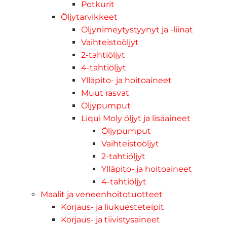
Potkurit
Öljytarvikkeet
Öljynimeytystyynyt ja -liinat
Vaihteistoöljyt
2-tahtiöljyt
4-tahtiöljyt
Ylläpito- ja hoitoaineet
Muut rasvat
Öljypumput
Liqui Moly öljyt ja lisäaineet
Öljypumput
Vaihteistoöljyt
2-tahtiöljyt
Ylläpito- ja hoitoaineet
4-tahtiöljyt
Maalit ja veneenhoitotuotteet
Korjaus- ja liukuesteteipit
Korjaus- ja tiivistysaineet