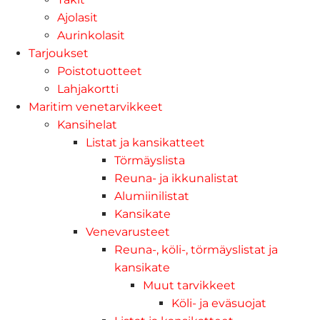
Ajolasit
Aurinkolasit
Tarjoukset
Poistotuotteet
Lahjakortti
Maritim venetarvikkeet
Kansihelat
Listat ja kansikatteet
Törmäyslista
Reuna- ja ikkunalistat
Alumiinilistat
Kansikate
Venevarusteet
Reuna-, köli-, törmäyslistat ja
kansikate
Muut tarvikkeet
Köli- ja eväsuojat