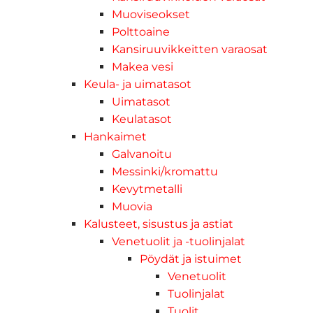
Muoviseokset
Polttoaine
Kansiruuvikkeitten varaosat
Makea vesi
Keula- ja uimatasot
Uimatasot
Keulatasot
Hankaimet
Galvanoitu
Messinki/kromattu
Kevytmetalli
Muovia
Kalusteet, sisustus ja astiat
Venetuolit ja -tuolinjalat
Pöydät ja istuimet
Venetuolit
Tuolinjalat
Tuolit