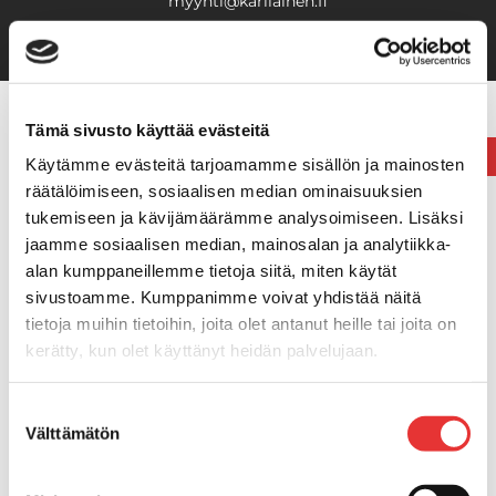
myynti@karilainen.fi
Etusivulle
Tämä sivusto käyttää evästeitä
Tuotealueet
Käytämme evästeitä tarjoamamme sisällön ja mainosten
Veneily
räätälöimiseen, sosiaalisen median ominaisuuksien
Buster-veneet
tukemiseen ja kävijämäärämme analysoimiseen. Lisäksi
Finnmaster Husky-veneet
jaamme sosiaalisen median, mainosalan ja analytiikka-
alan kumppaneillemme tietoja siitä, miten käytät
Finnmaster lasikuituveneet
sivustoamme. Kumppanimme voivat yhdistää näitä
Yamarin-veneet
tietoja muihin tietoihin, joita olet antanut heille tai joita on
Suvi-veneet
kerätty, kun olet käyttänyt heidän palvelujaan.
Terhi-veneet
Yamaha-perämoottorit
Lisätietoja:
karilainen.fi/tietosuoja
Yamaha-vesijetit
Suostumuksen
Välttämätön
valinta
Vene- ja jettitrailerit
Savorak-laiturit
Veneilyvarusteet