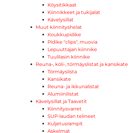
Köysitikkaat
Kiinnikkeet ja tukijalat
Kävelysillat
Muut kiinnityshelat
Koukkupidike
Pidike "clips", muovia
Lepuuttajan kiinnike
Tuulilasin kiinnike
Reuna-, köli-, törmäyslistat ja kansikate
Törmäyslista
Kansikate
Reuna- ja ikkunalistat
Alumiinilistat
Kävelysillat ja Taavetit
Kiinnitysvarret
SUP-laudan telineet
Kuljetusrampit
Askelmat