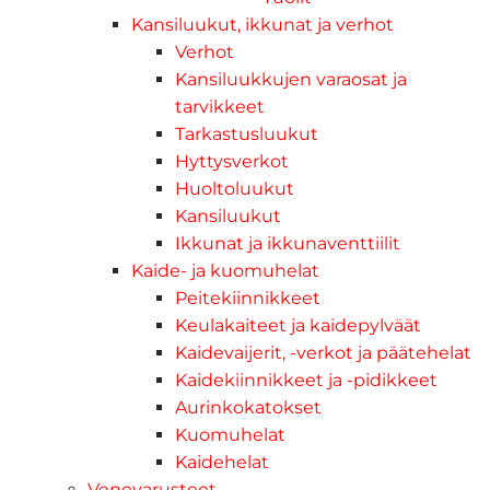
Kansiluukut, ikkunat ja verhot
Verhot
Kansiluukkujen varaosat ja
tarvikkeet
Tarkastusluukut
Hyttysverkot
Huoltoluukut
Kansiluukut
Ikkunat ja ikkunaventtiilit
Kaide- ja kuomuhelat
Peitekiinnikkeet
Keulakaiteet ja kaidepylväät
Kaidevaijerit, -verkot ja päätehelat
Kaidekiinnikkeet ja -pidikkeet
Aurinkokatokset
Kuomuhelat
Kaidehelat
Venevarusteet