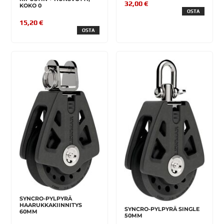
32,00 €
KOKO 0
OSTA
15,20 €
OSTA
SYNCRO-PYLPYRÄ
HAARUKKAKIINNITYS
SYNCRO-PYLPYRÄ SINGLE
60MM
50MM