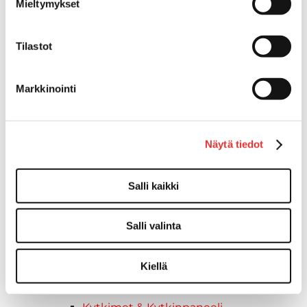
Mieltymykset
Hallintalaitteet & kaapelit
Raymarine
Tilastot
Pelastusliivit
Veneilytarvikkeet
Yamaha aggrekaatit
Markkinointi
Yamaha perämoottorit
Yamaha varaosat & tarvikkeet
Jakohihnat
Näytä tiedot
Sytytystulpat
Jääkaapit
Salli kaikki
Yamarin venevarusteet
Vesiurheilu
Drive lisävarusteet
Salli valinta
Tyynyt,Patjat
Buster-lisävarusteet
Kiellä
Kaiteet
Kuomut & Peitteet