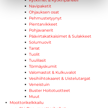
Kytkimet & Kytkinpaneeli
Navipaketit
Ohjauksen osat
Pehmustetyynyt
Pientarvikkeet
Pohjavanerit
Päävirtakatkaisimet & Sulakkeet
Solumuovit
Tarrat
Tuolit
Tuulilasit
Törmäyskumit
Valomastot & Kulkuvalot
Vesihiihtokaaret & Uistelutargat
Veneistuin
Buster Hoitotuotteet
Muut
Moottorikelkkailu