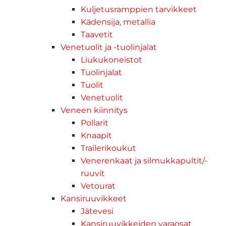
Kuljetusramppien tarvikkeet
Kädensija, metallia
Taavetit
Venetuolit ja -tuolinjalat
Liukukoneistot
Tuolinjalat
Tuolit
Venetuolit
Veneen kiinnitys
Pollarit
Knaapit
Trailerikoukut
Venerenkaat ja silmukkapultit/-
ruuvit
Vetourat
Kansiruuvikkeet
Jätevesi
Kansiruuvikkeiden varaosat