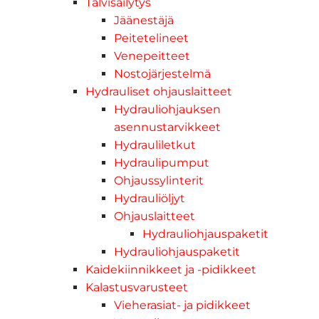
Talvisäilytys
Jäänestäjä
Peitetelineet
Venepeitteet
Nostojärjestelmä
Hydrauliset ohjauslaitteet
Hydrauliohjauksen
asennustarvikkeet
Hydrauliletkut
Hydraulipumput
Ohjaussylinterit
Hydrauliöljyt
Ohjauslaitteet
Hydrauliohjauspaketit
Hydrauliohjauspaketit
Kaidekiinnikkeet ja -pidikkeet
Kalastusvarusteet
Vieherasiat- ja pidikkeet