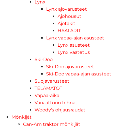
Lynx
Lynx ajovarusteet
Ajohousut
Ajotakit
HAALARIT
Lynx vapaa-ajan asusteet
Lynx asusteet
Lynx vaatetus
Ski-Doo
Ski-Doo ajovarusteet
Ski-Doo vapaa-ajan asusteet
Suojavarusteet
TELAMATOT
Vapaa-aika
Variaattorin hihnat
Woody's ohjausraudat
Mönkijät
Can-Am traktorimönkijät