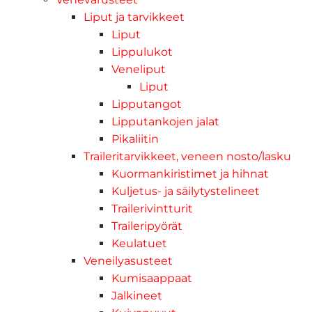
Liput ja tarvikkeet
Liput
Lippulukot
Veneliput
Liput
Lipputangot
Lipputankojen jalat
Pikaliitin
Traileritarvikkeet, veneen nosto/lasku
Kuormankiristimet ja hihnat
Kuljetus- ja säilytystelineet
Trailerivintturit
Traileripyörät
Keulatuet
Veneilyasusteet
Kumisaappaat
Jalkineet