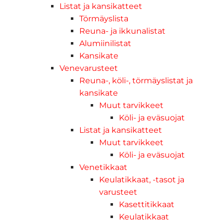
Listat ja kansikatteet
Törmäyslista
Reuna- ja ikkunalistat
Alumiinilistat
Kansikate
Venevarusteet
Reuna-, köli-, törmäyslistat ja
kansikate
Muut tarvikkeet
Köli- ja eväsuojat
Listat ja kansikatteet
Muut tarvikkeet
Köli- ja eväsuojat
Venetikkaat
Keulatikkaat, -tasot ja
varusteet
Kasettitikkaat
Keulatikkaat