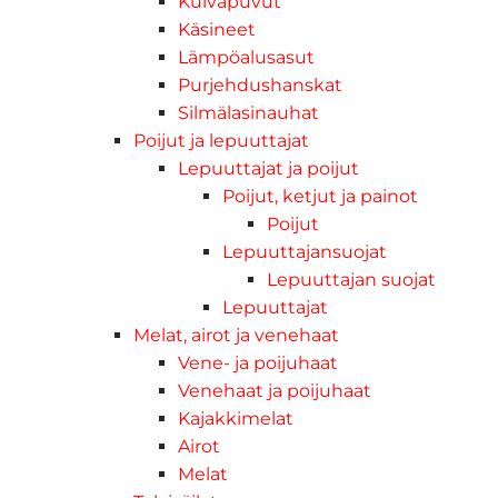
Kuivapuvut
Käsineet
Lämpöalusasut
Purjehdushanskat
Silmälasinauhat
Poijut ja lepuuttajat
Lepuuttajat ja poijut
Poijut, ketjut ja painot
Poijut
Lepuuttajansuojat
Lepuuttajan suojat
Lepuuttajat
Melat, airot ja venehaat
Vene- ja poijuhaat
Venehaat ja poijuhaat
Kajakkimelat
Airot
Melat