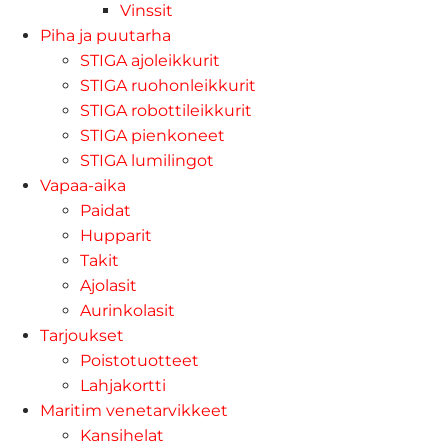
Vinssit
Piha ja puutarha
STIGA ajoleikkurit
STIGA ruohonleikkurit
STIGA robottileikkurit
STIGA pienkoneet
STIGA lumilingot
Vapaa-aika
Paidat
Hupparit
Takit
Ajolasit
Aurinkolasit
Tarjoukset
Poistotuotteet
Lahjakortti
Maritim venetarvikkeet
Kansihelat