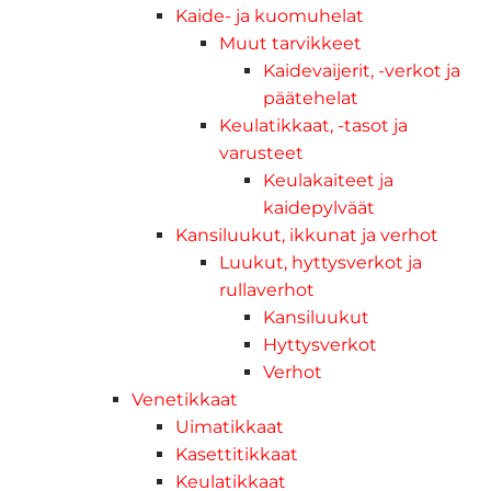
Kaide- ja kuomuhelat
Muut tarvikkeet
Kaidevaijerit, -verkot ja
päätehelat
Keulatikkaat, -tasot ja
varusteet
Keulakaiteet ja
kaidepylväät
Kansiluukut, ikkunat ja verhot
Luukut, hyttysverkot ja
rullaverhot
Kansiluukut
Hyttysverkot
Verhot
Venetikkaat
Uimatikkaat
Kasettitikkaat
Keulatikkaat