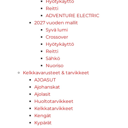
Hyötykäyttö
Reitti
ADVENTURE ELECTRIC
2027 vuoden mallit
Syvä lumi
Crossover
Hyötykäyttö
Reitti
Sähkö
Nuoriso
Kelkkavarusteet & tarvikkeet
AJOASUT
Ajohanskat
Ajolasit
Huoltotarvikkeet
Kelkkatarvikkeet
Kengät
Kypärät