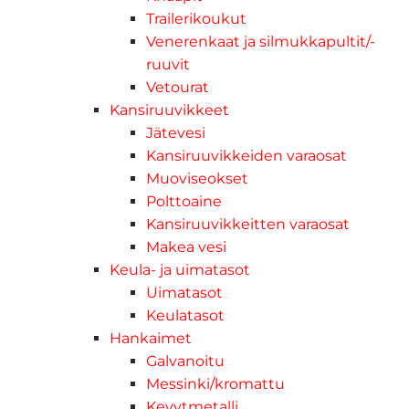
Trailerikoukut
Venerenkaat ja silmukkapultit/-
ruuvit
Vetourat
Kansiruuvikkeet
Jätevesi
Kansiruuvikkeiden varaosat
Muoviseokset
Polttoaine
Kansiruuvikkeitten varaosat
Makea vesi
Keula- ja uimatasot
Uimatasot
Keulatasot
Hankaimet
Galvanoitu
Messinki/kromattu
Kevytmetalli