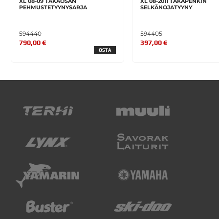
XL 08-09 TAKAOSAN
XL 08-2011 TAKAPENKIN
PEHMUSTETYYNYSARJA
SELKÄNOJATYYNY
594440
594405
790,00 €
397,00 €
OSTA