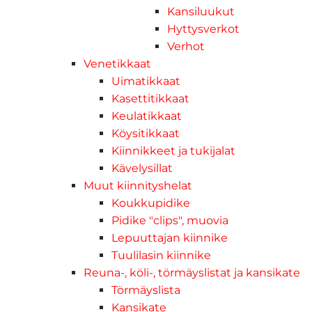
Kansiluukut
Hyttysverkot
Verhot
Venetikkaat
Uimatikkaat
Kasettitikkaat
Keulatikkaat
Köysitikkaat
Kiinnikkeet ja tukijalat
Kävelysillat
Muut kiinnityshelat
Koukkupidike
Pidike "clips", muovia
Lepuuttajan kiinnike
Tuulilasin kiinnike
Reuna-, köli-, törmäyslistat ja kansikate
Törmäyslista
Kansikate