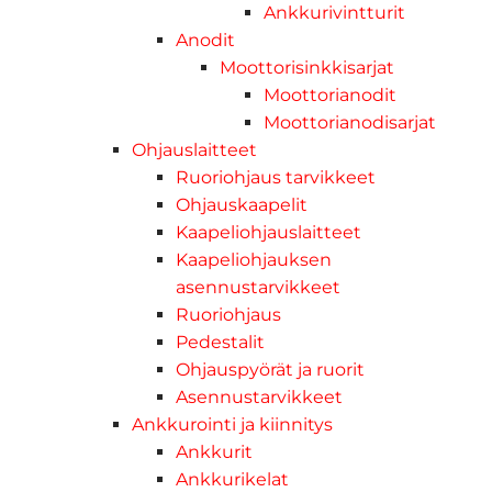
Ankkurivintturit
Anodit
Moottorisinkkisarjat
Moottorianodit
Moottorianodisarjat
Ohjauslaitteet
Ruoriohjaus tarvikkeet
Ohjauskaapelit
Kaapeliohjauslaitteet
Kaapeliohjauksen
asennustarvikkeet
Ruoriohjaus
Pedestalit
Ohjauspyörät ja ruorit
Asennustarvikkeet
Ankkurointi ja kiinnitys
Ankkurit
Ankkurikelat