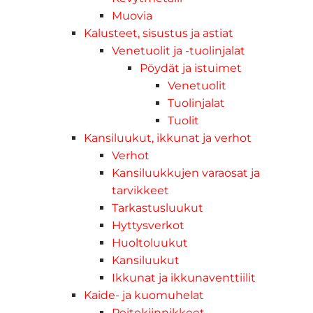
Muovia
Kalusteet, sisustus ja astiat
Venetuolit ja -tuolinjalat
Pöydät ja istuimet
Venetuolit
Tuolinjalat
Tuolit
Kansiluukut, ikkunat ja verhot
Verhot
Kansiluukkujen varaosat ja
tarvikkeet
Tarkastusluukut
Hyttysverkot
Huoltoluukut
Kansiluukut
Ikkunat ja ikkunaventtiilit
Kaide- ja kuomuhelat
Peitekiinnikkeet