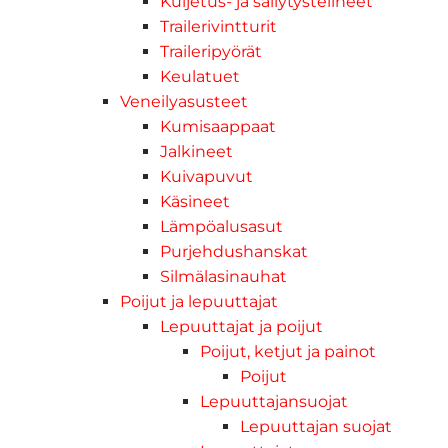
Kuljetus- ja säilytystelineet
Trailerivintturit
Traileripyörät
Keulatuet
Veneilyasusteet
Kumisaappaat
Jalkineet
Kuivapuvut
Käsineet
Lämpöalusasut
Purjehdushanskat
Silmälasinauhat
Poijut ja lepuuttajat
Lepuuttajat ja poijut
Poijut, ketjut ja painot
Poijut
Lepuuttajansuojat
Lepuuttajan suojat