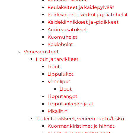
Keulakaiteet ja kaidepylväät
Kaidevaijerit, -verkot ja päätehelat
Kaidekiinnikkeet ja -pidikkeet
Aurinkokatokset
Kuomuhelat
Kaidehelat
Venevarusteet
Liput ja tarvikkeet
Liput
Lippulukot
Veneliput
Liput
Lipputangot
Lipputankojen jalat
Pikaliitin
Traileritarvikkeet, veneen nosto/lasku
Kuormankiristimet ja hihnat