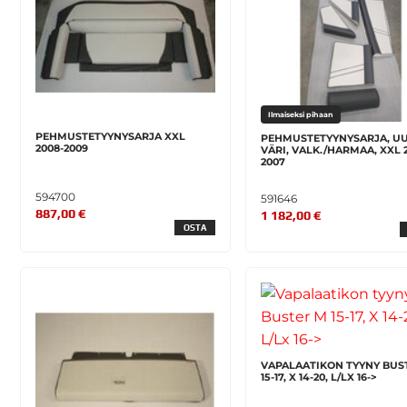
Ilmaiseksi pihaan
PEHMUSTETYYNYSARJA XXL
PEHMUSTETYYNYSARJA, UU
2008-2009
VÄRI, VALK./HARMAA, XXL 
2007
594700
591646
887,00 €
1 182,00 €
OSTA
VAPALAATIKON TYYNY BUS
15-17, X 14-20, L/LX 16->