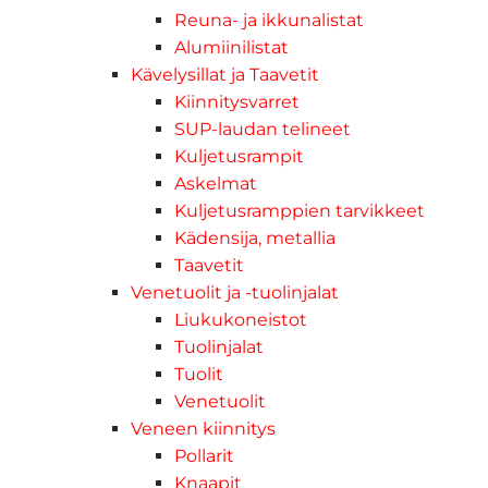
Reuna- ja ikkunalistat
Alumiinilistat
Kävelysillat ja Taavetit
Kiinnitysvarret
SUP-laudan telineet
Kuljetusrampit
Askelmat
Kuljetusramppien tarvikkeet
Kädensija, metallia
Taavetit
Venetuolit ja -tuolinjalat
Liukukoneistot
Tuolinjalat
Tuolit
Venetuolit
Veneen kiinnitys
Pollarit
Knaapit