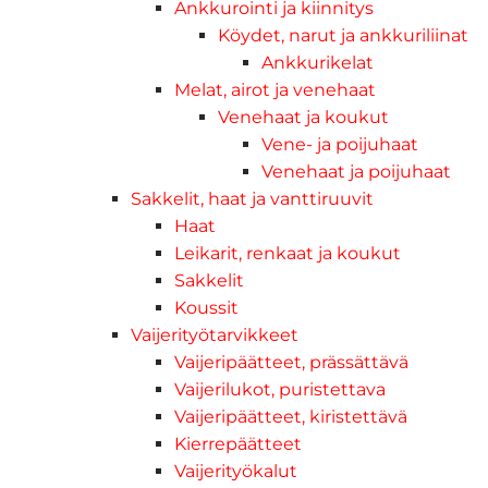
Ankkurointi ja kiinnitys
Köydet, narut ja ankkuriliinat
Ankkurikelat
Melat, airot ja venehaat
Venehaat ja koukut
Vene- ja poijuhaat
Venehaat ja poijuhaat
Sakkelit, haat ja vanttiruuvit
Haat
Leikarit, renkaat ja koukut
Sakkelit
Koussit
Vaijerityötarvikkeet
Vaijeripäätteet, prässättävä
Vaijerilukot, puristettava
Vaijeripäätteet, kiristettävä
Kierrepäätteet
Vaijerityökalut