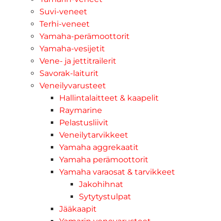
Suvi-veneet
Terhi-veneet
Yamaha-perämoottorit
Yamaha-vesijetit
Vene- ja jettitrailerit
Savorak-laiturit
Veneilyvarusteet
Hallintalaitteet & kaapelit
Raymarine
Pelastusliivit
Veneilytarvikkeet
Yamaha aggrekaatit
Yamaha perämoottorit
Yamaha varaosat & tarvikkeet
Jakohihnat
Sytytystulpat
Jääkaapit