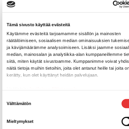
Suojavarusteet
TELAMATOT
Vapaa-aika
Variaattorin hihnat
Tämä sivusto käyttää evästeitä
Woody's ohjausraudat
Käytämme evästeitä tarjoamamme sisällön ja mainosten
Mönkijät
räätälöimiseen, sosiaalisen median ominaisuuksien tukemis
Can-Am traktorimönkijät
ja kävijämäärämme analysoimiseen. Lisäksi jaamme sosiaal
Can-Am traktorimönkijät 2025
median, mainosalan ja analytiikka-alan kumppaneillemme tie
Can-Am traktorimönkijät 2026
siitä, miten käytät sivustoamme. Kumppanimme voivat yhdis
Can-Am SSV-Mallit
näitä tietoja muihin tietoihin, joita olet antanut heille tai joita o
Traxter mallisto
kerätty, kun olet käyttänyt heidän palvelujaan.
Traxter 2025
Traxter 2026
Lisätietoja:
karilainen.fi/tietosuoja
Maverick mallisto
Suostumuksen
Maverick 2025
Välttämätön
valinta
Maverick 2026
Mönkijöiden lisävarusteet ja -tarvikkeet
Mieltymykset
Ajolasit