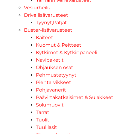
Yamarin venevarusteet
Vesiurheilu
Drive lisävarusteet
Tyynyt,Patjat
Buster-lisävarusteet
Kaiteet
Kuomut & Peitteet
Kytkimet & Kytkinpaneeli
Navipaketit
Ohjauksen osat
Pehmustetyynyt
Pientarvikkeet
Pohjavanerit
Päävirtakatkaisimet & Sulakkeet
Solumuovit
Tarrat
Tuolit
Tuulilasit