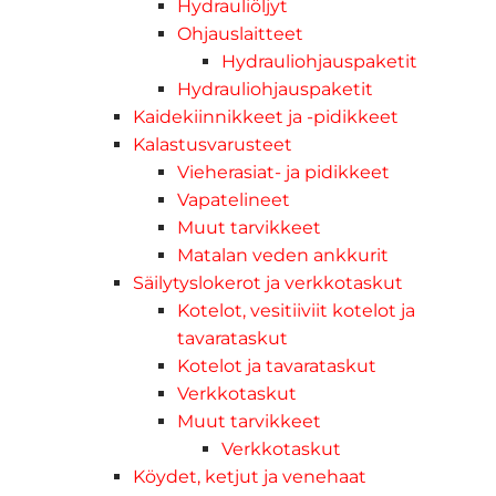
Hydrauliöljyt
Ohjauslaitteet
Hydrauliohjauspaketit
Hydrauliohjauspaketit
Kaidekiinnikkeet ja -pidikkeet
Kalastusvarusteet
Vieherasiat- ja pidikkeet
Vapatelineet
Muut tarvikkeet
Matalan veden ankkurit
Säilytyslokerot ja verkkotaskut
Kotelot, vesitiiviit kotelot ja
tavarataskut
Kotelot ja tavarataskut
Verkkotaskut
Muut tarvikkeet
Verkkotaskut
Köydet, ketjut ja venehaat