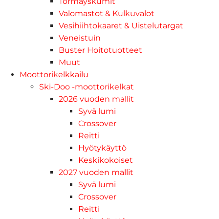
Törmäyskumit
Valomastot & Kulkuvalot
Vesihiihtokaaret & Uistelutargat
Veneistuin
Buster Hoitotuotteet
Muut
Moottorikelkkailu
Ski-Doo -moottorikelkat
2026 vuoden mallit
Syvä lumi
Crossover
Reitti
Hyötykäyttö
Keskikokoiset
2027 vuoden mallit
Syvä lumi
Crossover
Reitti