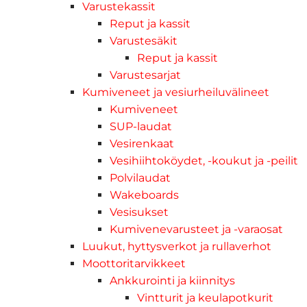
Varustekassit
Reput ja kassit
Varustesäkit
Reput ja kassit
Varustesarjat
Kumiveneet ja vesiurheiluvälineet
Kumiveneet
SUP-laudat
Vesirenkaat
Vesihiihtoköydet, -koukut ja -peilit
Polvilaudat
Wakeboards
Vesisukset
Kumivenevarusteet ja -varaosat
Luukut, hyttysverkot ja rullaverhot
Moottoritarvikkeet
Ankkurointi ja kiinnitys
Vintturit ja keulapotkurit