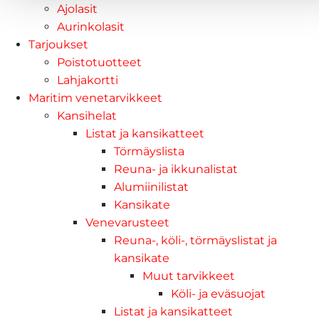
Ajolasit
Aurinkolasit
Tarjoukset
Poistotuotteet
Lahjakortti
Maritim venetarvikkeet
Kansihelat
Listat ja kansikatteet
Törmäyslista
Reuna- ja ikkunalistat
Alumiinilistat
Kansikate
Venevarusteet
Reuna-, köli-, törmäyslistat ja
kansikate
Muut tarvikkeet
Köli- ja eväsuojat
Listat ja kansikatteet