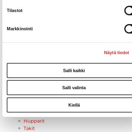
Asusteet
Can-Am varusteet
Tilastot
Huoltotarvikkeet
Motobatt akut
Markkinointi
Puskulevyt
Rengas/Vannesetit
Työvalot
Näytä tiedot
Vinssit
Piha ja puutarha
STIGA ajoleikkurit
Salli kaikki
STIGA ruohonleikkurit
STIGA robottileikkurit
Salli valinta
STIGA pienkoneet
STIGA lumilingot
Kiellä
Vapaa-aika
Paidat
Hupparit
Takit