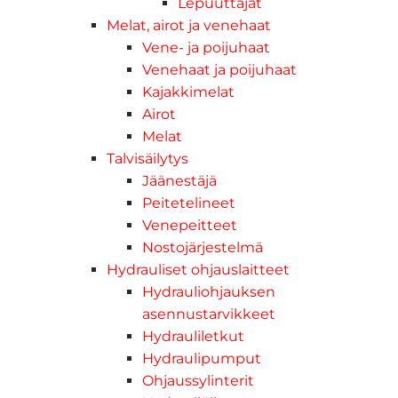
Lepuuttajat
Melat, airot ja venehaat
Vene- ja poijuhaat
Venehaat ja poijuhaat
Kajakkimelat
Airot
Melat
Talvisäilytys
Jäänestäjä
Peitetelineet
Venepeitteet
Nostojärjestelmä
Hydrauliset ohjauslaitteet
Hydrauliohjauksen
asennustarvikkeet
Hydrauliletkut
Hydraulipumput
Ohjaussylinterit