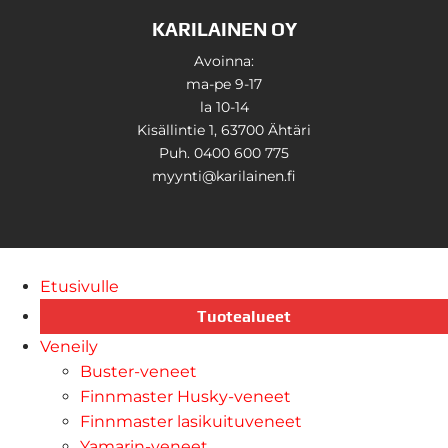
KARILAINEN OY
Avoinna:
ma-pe 9-17
la 10-14
Kisällintie 1, 63700 Ähtäri
Puh. 0400 600 775
myynti@karilainen.fi
Etusivulle
Tuotealueet
Veneily
Buster-veneet
Finnmaster Husky-veneet
Finnmaster lasikuituveneet
Yamarin-veneet