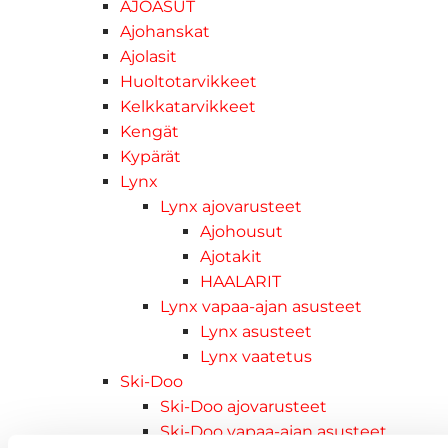
AJOASUT
Ajohanskat
Ajolasit
Huoltotarvikkeet
Kelkkatarvikkeet
Kengät
Kypärät
Lynx
Lynx ajovarusteet
Ajohousut
Ajotakit
HAALARIT
Lynx vapaa-ajan asusteet
Lynx asusteet
Lynx vaatetus
Ski-Doo
Ski-Doo ajovarusteet
Ski-Doo vapaa-ajan asusteet