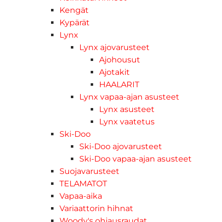
Kengät
Kypärät
Lynx
Lynx ajovarusteet
Ajohousut
Ajotakit
HAALARIT
Lynx vapaa-ajan asusteet
Lynx asusteet
Lynx vaatetus
Ski-Doo
Ski-Doo ajovarusteet
Ski-Doo vapaa-ajan asusteet
Suojavarusteet
TELAMATOT
Vapaa-aika
Variaattorin hihnat
Woody's ohjausraudat