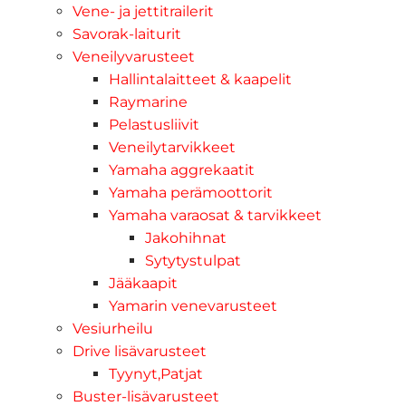
Vene- ja jettitrailerit
Savorak-laiturit
Veneilyvarusteet
Hallintalaitteet & kaapelit
Raymarine
Pelastusliivit
Veneilytarvikkeet
Yamaha aggrekaatit
Yamaha perämoottorit
Yamaha varaosat & tarvikkeet
Jakohihnat
Sytytystulpat
Jääkaapit
Yamarin venevarusteet
Vesiurheilu
Drive lisävarusteet
Tyynyt,Patjat
Buster-lisävarusteet