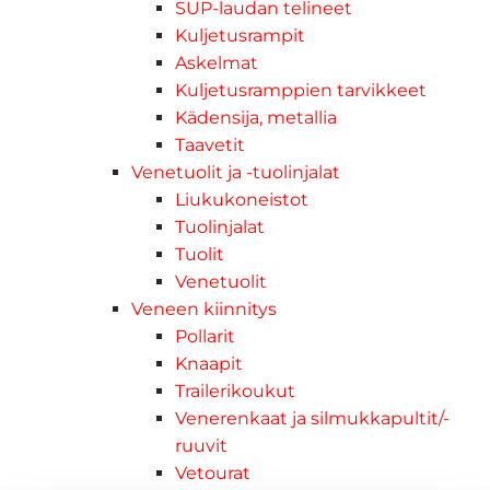
SUP-laudan telineet
Kuljetusrampit
Askelmat
Kuljetusramppien tarvikkeet
Kädensija, metallia
Taavetit
Venetuolit ja -tuolinjalat
Liukukoneistot
Tuolinjalat
Tuolit
Venetuolit
Veneen kiinnitys
Pollarit
Knaapit
Trailerikoukut
Venerenkaat ja silmukkapultit/-
ruuvit
Vetourat