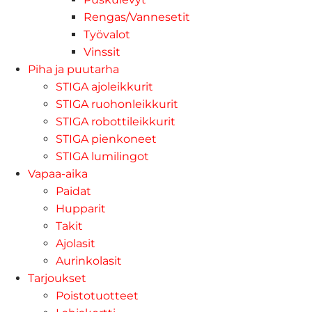
Rengas/Vannesetit
Työvalot
Vinssit
Piha ja puutarha
STIGA ajoleikkurit
STIGA ruohonleikkurit
STIGA robottileikkurit
STIGA pienkoneet
STIGA lumilingot
Vapaa-aika
Paidat
Hupparit
Takit
Ajolasit
Aurinkolasit
Tarjoukset
Poistotuotteet