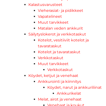
Kalastusvarusteet
Vieherasiat- ja pidikkeet
Vapatelineet
Muut tarvikkeet
Matalan veden ankkurit
Säilytyslokerot ja verkkotaskut
Kotelot, vesitiiviit kotelot ja
tavarataskut
Kotelot ja tavarataskut
Verkkotaskut
Muut tarvikkeet
Verkkotaskut
Köydet, ketjut ja venehaat
Ankkurointi ja kiinnitys
Köydet, narut ja ankkuriliinat
Ankkurikelat
Melat, airot ja venehaat
Venehaat ja koukut