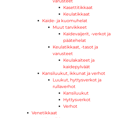
varusteet
Kasettitikkaat
Keulatikkaat
Kaide- ja kuomuhelat
Muut tarvikkeet
Kaidevaijerit, -verkot ja
päätehelat
Keulatikkaat, -tasot ja
varusteet
Keulakaiteet ja
kaidepylväät
Kansiluukut, ikkunat ja verhot
Luukut, hyttysverkot ja
rullaverhot
Kansiluukut
Hyttysverkot
Verhot
Venetikkaat