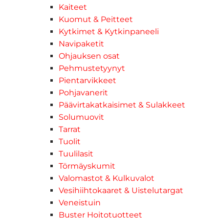
Kaiteet
Kuomut & Peitteet
Kytkimet & Kytkinpaneeli
Navipaketit
Ohjauksen osat
Pehmustetyynyt
Pientarvikkeet
Pohjavanerit
Päävirtakatkaisimet & Sulakkeet
Solumuovit
Tarrat
Tuolit
Tuulilasit
Törmäyskumit
Valomastot & Kulkuvalot
Vesihiihtokaaret & Uistelutargat
Veneistuin
Buster Hoitotuotteet