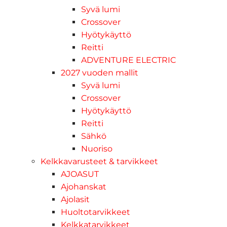
Syvä lumi
Crossover
Hyötykäyttö
Reitti
ADVENTURE ELECTRIC
2027 vuoden mallit
Syvä lumi
Crossover
Hyötykäyttö
Reitti
Sähkö
Nuoriso
Kelkkavarusteet & tarvikkeet
AJOASUT
Ajohanskat
Ajolasit
Huoltotarvikkeet
Kelkkatarvikkeet