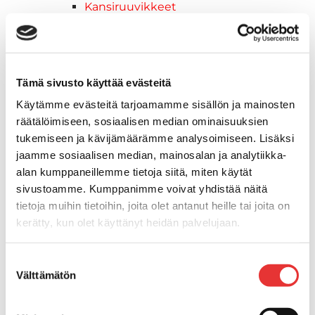
Kansiruuvikkeet
Jätevesi
Kansiruuvikkeiden varaosat
Muoviseokset
Polttoaine
Tämä sivusto käyttää evästeitä
Kansiruuvikkeitten varaosat
Käytämme evästeitä tarjoamamme sisällön ja mainosten
Makea vesi
räätälöimiseen, sosiaalisen median ominaisuuksien
Keula- ja uimatasot
tukemiseen ja kävijämäärämme analysoimiseen. Lisäksi
Uimatasot
jaamme sosiaalisen median, mainosalan ja analytiikka-
Keulatasot
alan kumppaneillemme tietoja siitä, miten käytät
Hankaimet
sivustoamme. Kumppanimme voivat yhdistää näitä
Galvanoitu
tietoja muihin tietoihin, joita olet antanut heille tai joita on
Messinki/kromattu
kerätty, kun olet käyttänyt heidän palvelujaan.
Kevytmetalli
Muovia
Lisätietoja:
karilainen.fi/tietosuoja
Suostumuksen
Kalusteet, sisustus ja astiat
Välttämätön
valinta
Venetuolit ja -tuolinjalat
Pöydät ja istuimet