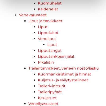
Kuomuhelat
Kaidehelat
Venevarusteet
Liput ja tarvikkeet
Liput
Lippulukot
Veneliput
Liput
Lipputangot
Lipputankojen jalat
Pikaliitin
Traileritarvikkeet, veneen nosto/lasku
Kuormankiristimet ja hihnat
Kuljetus- ja säilytystelineet
Trailerivintturit
Traileripyörät
Keulatuet
Veneilyasusteet