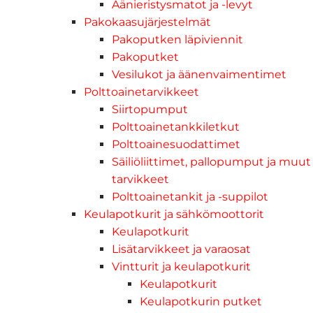
Äänieristysmatot ja -levyt
Pakokaasujärjestelmät
Pakoputken läpiviennit
Pakoputket
Vesilukot ja äänenvaimentimet
Polttoainetarvikkeet
Siirtopumput
Polttoainetankkiletkut
Polttoainesuodattimet
Säiliöliittimet, pallopumput ja muut
tarvikkeet
Polttoainetankit ja -suppilot
Keulapotkurit ja sähkömoottorit
Keulapotkurit
Lisätarvikkeet ja varaosat
Vintturit ja keulapotkurit
Keulapotkurit
Keulapotkurin putket