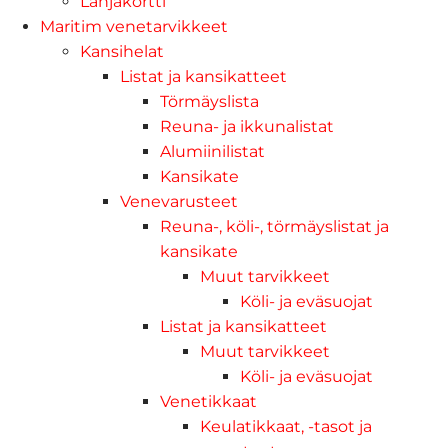
Lahjakortti
Maritim venetarvikkeet
Kansihelat
Listat ja kansikatteet
Törmäyslista
Reuna- ja ikkunalistat
Alumiinilistat
Kansikate
Venevarusteet
Reuna-, köli-, törmäyslistat ja
kansikate
Muut tarvikkeet
Köli- ja eväsuojat
Listat ja kansikatteet
Muut tarvikkeet
Köli- ja eväsuojat
Venetikkaat
Keulatikkaat, -tasot ja