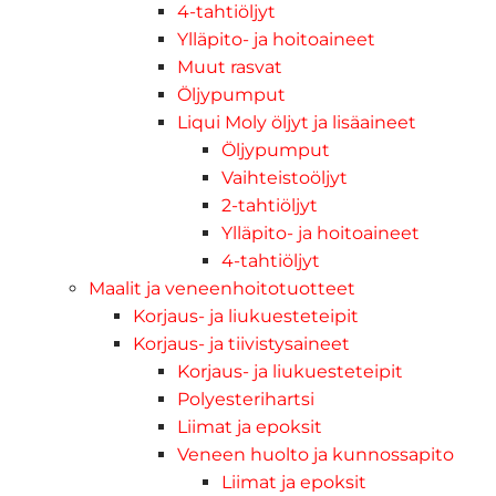
4-tahtiöljyt
Ylläpito- ja hoitoaineet
Muut rasvat
Öljypumput
Liqui Moly öljyt ja lisäaineet
Öljypumput
Vaihteistoöljyt
2-tahtiöljyt
Ylläpito- ja hoitoaineet
4-tahtiöljyt
Maalit ja veneenhoitotuotteet
Korjaus- ja liukuesteteipit
Korjaus- ja tiivistysaineet
Korjaus- ja liukuesteteipit
Polyesterihartsi
Liimat ja epoksit
Veneen huolto ja kunnossapito
Liimat ja epoksit