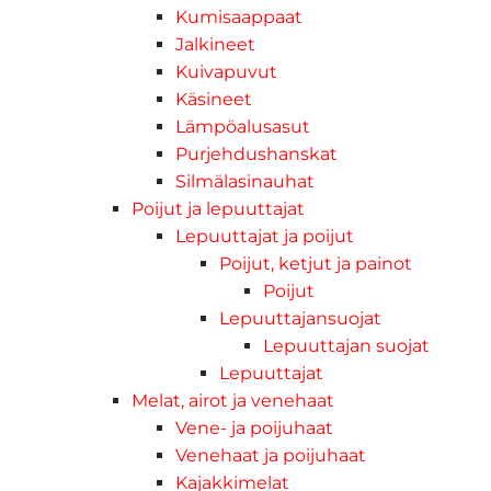
Kumisaappaat
Jalkineet
Kuivapuvut
Käsineet
Lämpöalusasut
Purjehdushanskat
Silmälasinauhat
Poijut ja lepuuttajat
Lepuuttajat ja poijut
Poijut, ketjut ja painot
Poijut
Lepuuttajansuojat
Lepuuttajan suojat
Lepuuttajat
Melat, airot ja venehaat
Vene- ja poijuhaat
Venehaat ja poijuhaat
Kajakkimelat