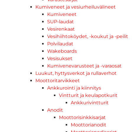
Kumiveneet ja vesiurheiluvälineet
Kumiveneet
SUP-laudat
Vesirenkaat
Vesihiihtoköydet, -koukut ja -peilit
Polvilaudat
Wakeboards
Vesisukset
Kumivenevarusteet ja -varaosat
Luukut, hyttysverkot ja rullaverhot
Moottoritarvikkeet
Ankkurointi ja kiinnitys
Vintturit ja keulapotkurit
Ankkurivintturit
Anodit
Moottorisinkkisarjat
Moottorianodit