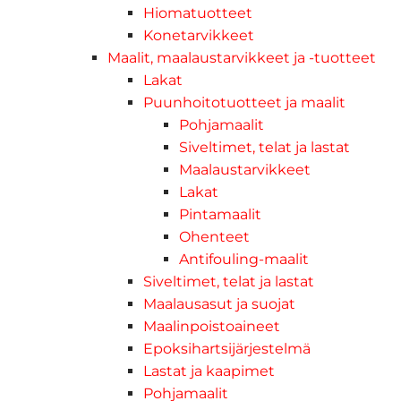
Hiomatuotteet
Konetarvikkeet
Maalit, maalaustarvikkeet ja -tuotteet
Lakat
Puunhoitotuotteet ja maalit
Pohjamaalit
Siveltimet, telat ja lastat
Maalaustarvikkeet
Lakat
Pintamaalit
Ohenteet
Antifouling-maalit
Siveltimet, telat ja lastat
Maalausasut ja suojat
Maalinpoistoaineet
Epoksihartsijärjestelmä
Lastat ja kaapimet
Pohjamaalit