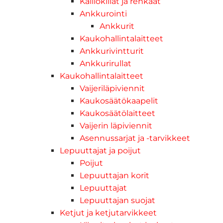
Kalliokiilat ja renkaat
Ankkurointi
Ankkurit
Kaukohallintalaitteet
Ankkurivintturit
Ankkurirullat
Kaukohallintalaitteet
Vaijeriläpiviennit
Kaukosäätökaapelit
Kaukosäätölaitteet
Vaijerin läpiviennit
Asennussarjat ja -tarvikkeet
Lepuuttajat ja poijut
Poijut
Lepuuttajan korit
Lepuuttajat
Lepuuttajan suojat
Ketjut ja ketjutarvikkeet