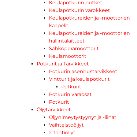
Keulapotkurin putket
Keulapotkurin varokkeet
Keulapotkureiden ja -moottorien
kaapelit
Keulapotkureiden ja -moottorien
hallintalaitteet
Sähköperämoottorit
Keulamoottorit
Potkurit ja Tarvikkeet
Potkurin asennustarvikkeet
Vintturit ja keulapotkurit
Potkurit
Potkurin varaosat
Potkurit
Öljytarvikkeet
Öljynimeytystyynyt ja -liinat
Vaihteistoöljyt
2-tahtiöljyt