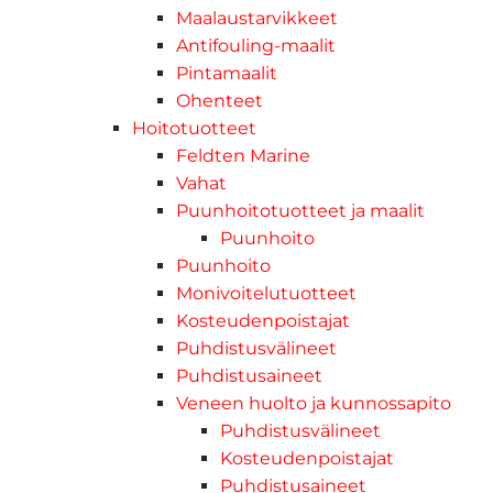
Maalaustarvikkeet
Antifouling-maalit
Pintamaalit
Ohenteet
Hoitotuotteet
Feldten Marine
Vahat
Puunhoitotuotteet ja maalit
Puunhoito
Puunhoito
Monivoitelutuotteet
Kosteudenpoistajat
Puhdistusvälineet
Puhdistusaineet
Veneen huolto ja kunnossapito
Puhdistusvälineet
Kosteudenpoistajat
Puhdistusaineet