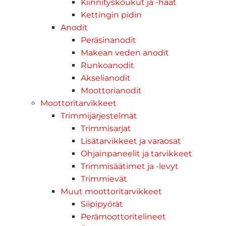
Kiinnityskoukut ja -haat
Kettingin pidin
Anodit
Peräsinanodit
Makean veden anodit
Runkoanodit
Akselianodit
Moottorianodit
Moottoritarvikkeet
Trimmijärjestelmät
Trimmisarjat
Lisätarvikkeet ja varaosat
Ohjainpaneelit ja tarvikkeet
Trimmisäätimet ja -levyt
Trimmievät
Muut moottoritarvikkeet
Siipipyörät
Perämoottoritelineet