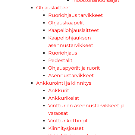
Moottorianodisarjat
Ohjauslaitteet
Ruoriohjaus tarvikkeet
Ohjauskaapelit
Kaapeliohjauslaitteet
Kaapeliohjauksen
asennustarvikkeet
Ruoriohjaus
Pedestalit
Ohjauspyörät ja ruorit
Asennustarvikkeet
Ankkurointi ja kiinnitys
Ankkurit
Ankkurikelat
Vintturien asennustarvikkeet ja
varaosat
Vintturikettingit
Kiinnitysjouset