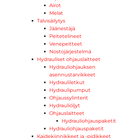
Airot
Melat
Talvisäilytys
Jäänestäjä
Peitetelineet
Venepeitteet
Nostojärjestelmä
Hydrauliset ohjauslaitteet
Hydrauliohjauksen
asennustarvikkeet
Hydrauliletkut
Hydraulipumput
Ohjaussylinterit
Hydrauliöljyt
Ohjauslaitteet
Hydrauliohjauspaketit
Hydrauliohjauspaketit
Kaidekiinnikkeet ja -pidikkeet