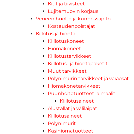
Kitit ja tiivisteet
Lujitemuovin korjaus
Veneen huolto ja kunnossapito
Kosteudenpoistajat
Killotus ja hionta
Kiillotuskoneet
Hiomakoneet
Kiillotustarvikkeet
Kiillotus- ja hiontapaketit
Muut tarvikkeet
Pölynimurin tarvikkeet ja varaosat
Hiomakonetarvikkeet
Puunhoitotuotteet ja maalit
Kiillotusaineet
Alustallat ja välilaipat
Kiillotusaineet
Pölynimurit
Käsihiomatuotteet