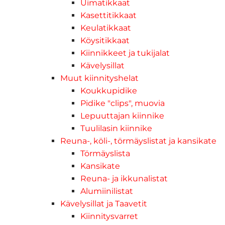
Uimatikkaat
Kasettitikkaat
Keulatikkaat
Köysitikkaat
Kiinnikkeet ja tukijalat
Kävelysillat
Muut kiinnityshelat
Koukkupidike
Pidike "clips", muovia
Lepuuttajan kiinnike
Tuulilasin kiinnike
Reuna-, köli-, törmäyslistat ja kansikate
Törmäyslista
Kansikate
Reuna- ja ikkunalistat
Alumiinilistat
Kävelysillat ja Taavetit
Kiinnitysvarret