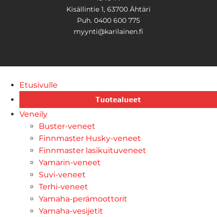
Kisällintie 1, 63700 Ähtäri
Puh. 0400 600 775
myynti@karilainen.fi
Etusivulle
Tuotealueet
Veneily
Buster-veneet
Finnmaster Husky-veneet
Finnmaster lasikuituveneet
Yamarin-veneet
Suvi-veneet
Terhi-veneet
Yamaha-perämoottorit
Yamaha-vesijetit