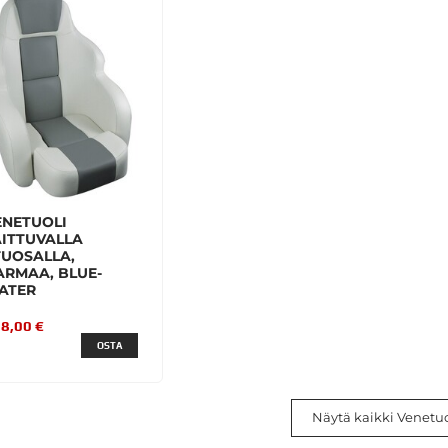
ENETUOLI
AITTUVALLA
TUOSALLA,
ARMAA, BLUE-
ATER
8,00 €
OSTA
Näytä kaikki Venetuo