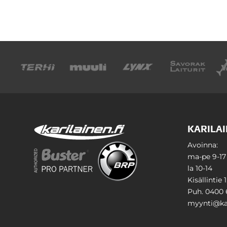
KARILAI
Avoinna:
ma-pe 9-17
la 10-14
Kisällintie 
Puh. 0400 
myynti@kar