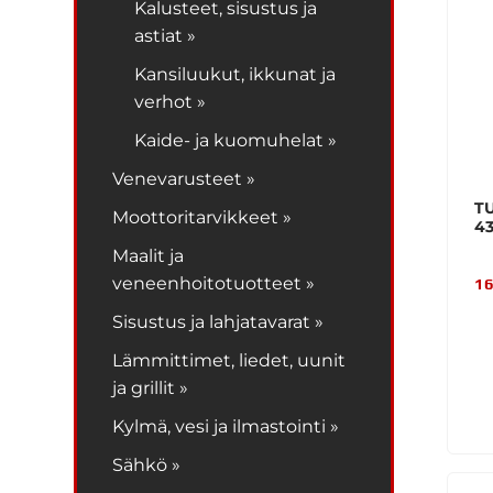
Kalusteet, sisustus ja
astiat »
Kansiluukut, ikkunat ja
verhot »
Kaide- ja kuomuhelat »
Venevarusteet »
T
Moottoritarvikkeet »
4
Maalit ja
veneenhoitotuotteet »
16
Sisustus ja lahjatavarat »
Lämmittimet, liedet, uunit
ja grillit »
Kylmä, vesi ja ilmastointi »
Sähkö »