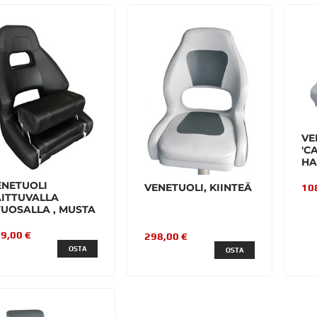
VE
'C
H
ENETUOLI
VENETUOLI, KIINTEÄ
10
AITTUVALLA
TUOSALLA , MUSTA
9,00 €
298,00 €
OSTA
OSTA