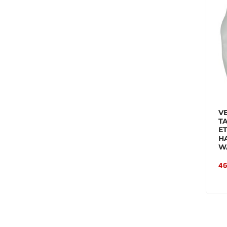
V
T
E
H
W
46