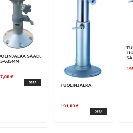
TU
LI
UOLINJALKA SÄÄD.
SÄ
35-635MM
19
7,00 €
OSTA
TUOLINJALKA
191,00 €
OSTA