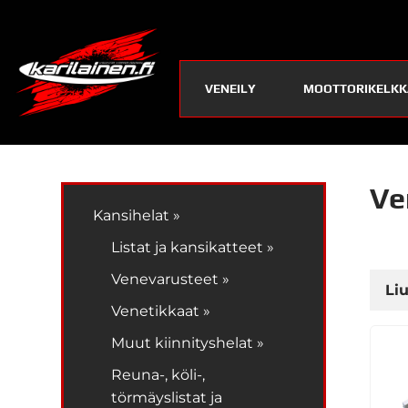
VENEILY
MOOTTORIKELKK
Ven
Kansihelat »
Listat ja kansikatteet »
Venevarusteet »
Li
Venetikkaat »
Muut kiinnityshelat »
Reuna-, köli-,
törmäyslistat ja