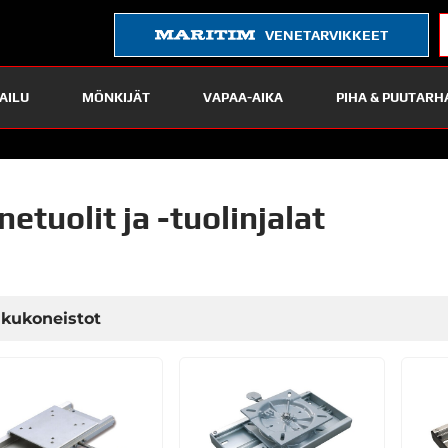
VENETARVIKKEET
AILU
MÖNKIJÄT
VAPAA-AIKA
PIHA & PUUTARH
etuolit ja -tuolinjalat
ukukoneistot