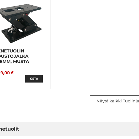
ENETUOLIN
OUSTOJALKA
28MM, MUSTA
9,00 €
OSTA
Näytä kaikki Tuolinja
netuolit