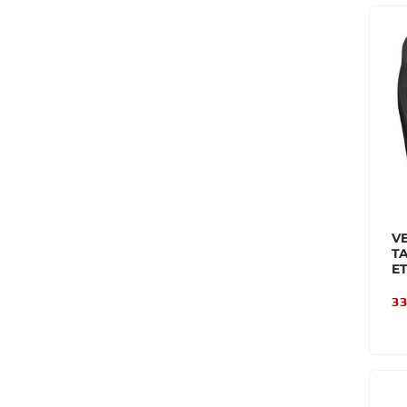
V
T
E
33