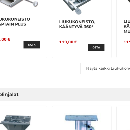
IUKUKONEISTO
LI
LIUKUKONEISTO,
APTAIN PLUS
KÄ
KÄÄNTYVÄ 360°
MU
,00 €
11
119,00 €
OSTA
OSTA
Näytä kaikki Liukukone
linjalat