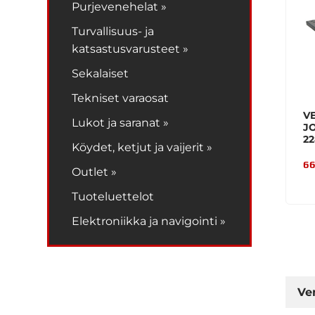
Purjevenehelat »
Turvallisuus- ja
katsastusvarusteet »
Sekalaiset
Tekniset varaosat
V
Lukot ja saranat »
J
2
Köydet, ketjut ja vaijerit »
66
Outlet »
Tuoteluettelot
Elektroniikka ja navigointi »
Ve