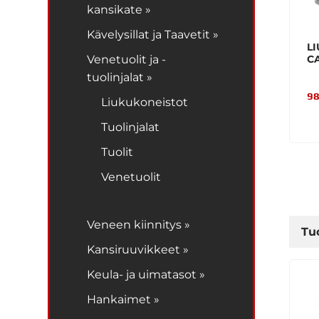
kansikate »
Kävelysillat ja Taavetit »
L
Venetuolit ja -
C
tuolinjalat »
98
Liukukoneistot
Tuolinjalat
Tuolit
Venetuolit
Veneen kiinnitys »
Tuo
Kansiruuvikkeet »
Keula- ja uimatasot »
Hankaimet »