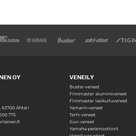
NEN OY
VENEILY
Buster-veneet
Finnmaster alumiiniveneet
Finnmaster lasikuituveneet
1, 63700 Ähtäri
Yamarin-veneet
600 775
Terhi-veneet
ilainen.fi
Suvi-veneet
Yamaha-perämoottorit
Veneilyvarusteet