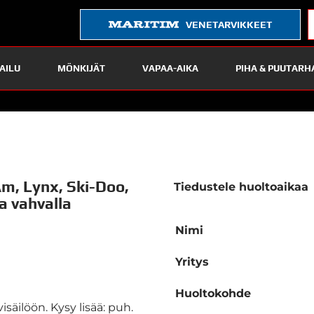
VENETARVIKKEET
AILU
MÖNKIJÄT
VAPAA-AIKA
PIHA & PUUTARH
m, Lynx, Ski-Doo,
Tiedustele huoltoaikaa
a vahvalla
Nimi
Yritys
Huoltokohde
isäilöön. Kysy lisää: puh.