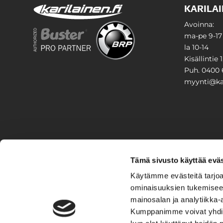
KARILAI
Avoinna:
ma-pe 9-17
la 10-14
Kisällintie 
Puh. 0400 
myynti@kar
PIHA & 
Tämä sivusto käyttää eväs
Stiga
Käytämme evästeitä tarjoa
ominaisuuksien tukemisee
VAIHTO
mainosalan ja analytiikka-
Kumppanimme voivat yhdistää 
Veneet