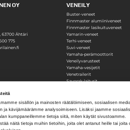
NEN OY
VENEILY
Buster-veneet
Finnmaster alumiiniveneet
Finnmaster lasikuituveneet
1, 63700 Ähtäri
Yamarin-veneet
600 775
Terhi-veneet
ilainen.fi
Suvi-veneet
Yamaha-perämoottorit
Veneilyvarusteet
Yamaha-vesijetit
Venetrailerit
Savorak-laiturit
PUUTARHA
KARILAINEN
teitä
Yritysesittely
mamme sisällön ja mainosten räätälöimiseen, sosiaalisen medi
Yhteystiedot
n ja kävijämäärämme analysoimiseen. Lisäksi jaamme sosiaali
LAITTEET
Huolto ja korjaamo
alan kumppaneillemme tietoja siitä, miten käytät sivustoamme.
Ajankohtaista
näitä tietoja muihin tietoihin, joita olet antanut heille tai joita 
Tarjouspyyntö