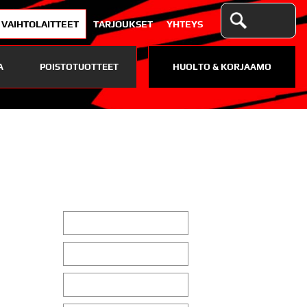
VAIHTOLAITTEET
TARJOUKSET
YHTEYS
A
POISTOTUOTTEET
HUOLTO & KORJAAMO