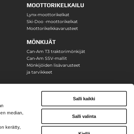
MOOTTORIKELKAILU
Lynx-moottorikelkat
Ski-Doo -moottorikelkat
Moottorikelkkavarusteet
MÖNKIJÄT
Can-Am T3 traktorimönkijät
Can-Am SSV-mallit
Mönkijöiden lisävarusteet
ja tarvikkeet
Salli kaikki
an
sen median,
Salli valinta
on kerätty,
Kiellä