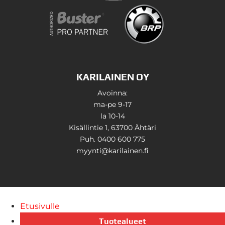
KARILAINEN OY
Avoinna:
ma-pe 9-17
la 10-14
Kisällintie 1, 63700 Ähtäri
Puh. 0400 600 775
myynti@karilainen.fi
Etusivulle
Tuotealueet