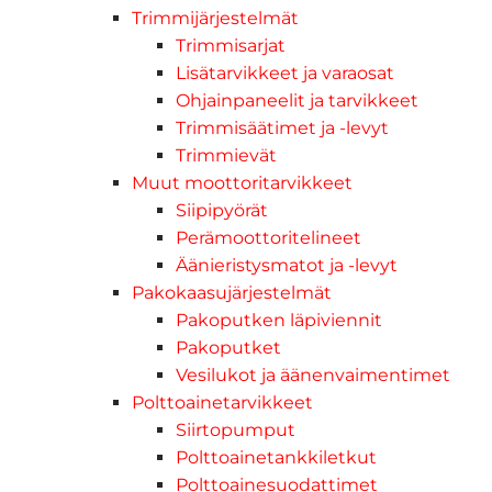
Trimmijärjestelmät
Trimmisarjat
Lisätarvikkeet ja varaosat
Ohjainpaneelit ja tarvikkeet
Trimmisäätimet ja -levyt
Trimmievät
Muut moottoritarvikkeet
Siipipyörät
Perämoottoritelineet
Äänieristysmatot ja -levyt
Pakokaasujärjestelmät
Pakoputken läpiviennit
Pakoputket
Vesilukot ja äänenvaimentimet
Polttoainetarvikkeet
Siirtopumput
Polttoainetankkiletkut
Polttoainesuodattimet