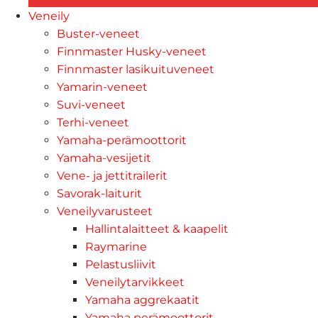
Veneily
Buster-veneet
Finnmaster Husky-veneet
Finnmaster lasikuituveneet
Yamarin-veneet
Suvi-veneet
Terhi-veneet
Yamaha-perämoottorit
Yamaha-vesijetit
Vene- ja jettitrailerit
Savorak-laiturit
Veneilyvarusteet
Hallintalaitteet & kaapelit
Raymarine
Pelastusliivit
Veneilytarvikkeet
Yamaha aggrekaatit
Yamaha perämoottorit