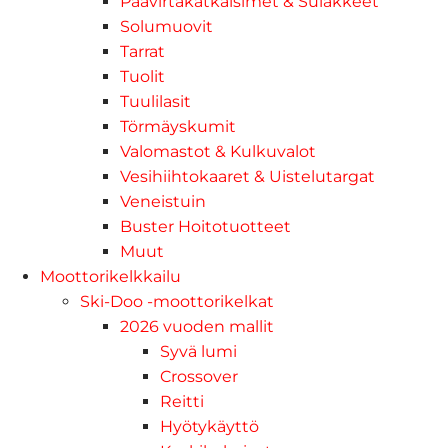
Päävirtakatkaisimet & Sulakkeet
Solumuovit
Tarrat
Tuolit
Tuulilasit
Törmäyskumit
Valomastot & Kulkuvalot
Vesihiihtokaaret & Uistelutargat
Veneistuin
Buster Hoitotuotteet
Muut
Moottorikelkkailu
Ski-Doo -moottorikelkat
2026 vuoden mallit
Syvä lumi
Crossover
Reitti
Hyötykäyttö