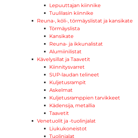
Lepuuttajan kiinnike
Tuulilasin kiinnike
Reuna-, köli-, törmäyslistat ja kansikate
Törmäyslista
Kansikate
Reuna- ja ikkunalistat
Alumiinilistat
Kävelysillat ja Taavetit
Kiinnitysvarret
SUP-laudan telineet
Kuljetusrampit
Askelmat
Kuljetusramppien tarvikkeet
Kädensija, metallia
Taavetit
Venetuolit ja -tuolinjalat
Liukukoneistot
Tuolinjalat