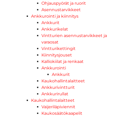
Ohjauspyörät ja ruorit
Asennustarvikkeet
Ankkurointi ja kiinnitys
Ankkurit
Ankkurikelat
Vintturien asennustarvikkeet ja
varaosat
Vintturikettingit
Kiinnitysjouset
Kalliokiilat ja renkaat
Ankkurointi
Ankkurit
Kaukohallintalaitteet
Ankkurivintturit
Ankkurirullat
Kaukohallintalaitteet
Vaijeriläpiviennit
Kaukosäätökaapelit