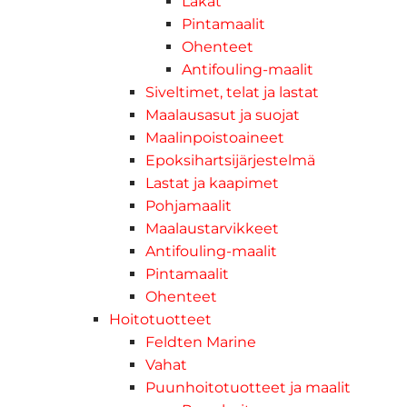
Lakat
Pintamaalit
Ohenteet
Antifouling-maalit
Siveltimet, telat ja lastat
Maalausasut ja suojat
Maalinpoistoaineet
Epoksihartsijärjestelmä
Lastat ja kaapimet
Pohjamaalit
Maalaustarvikkeet
Antifouling-maalit
Pintamaalit
Ohenteet
Hoitotuotteet
Feldten Marine
Vahat
Puunhoitotuotteet ja maalit