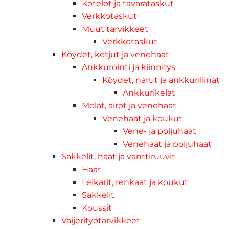
Kotelot ja tavarataskut
Verkkotaskut
Muut tarvikkeet
Verkkotaskut
Köydet, ketjut ja venehaat
Ankkurointi ja kiinnitys
Köydet, narut ja ankkuriliinat
Ankkurikelat
Melat, airot ja venehaat
Venehaat ja koukut
Vene- ja poijuhaat
Venehaat ja poijuhaat
Sakkelit, haat ja vanttiruuvit
Haat
Leikarit, renkaat ja koukut
Sakkelit
Koussit
Vaijerityötarvikkeet