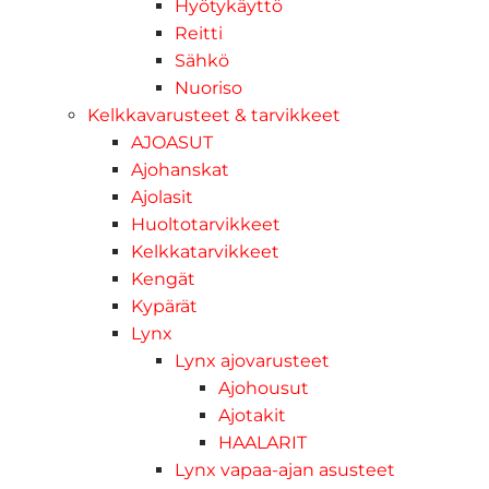
Hyötykäyttö
Reitti
Sähkö
Nuoriso
Kelkkavarusteet & tarvikkeet
AJOASUT
Ajohanskat
Ajolasit
Huoltotarvikkeet
Kelkkatarvikkeet
Kengät
Kypärät
Lynx
Lynx ajovarusteet
Ajohousut
Ajotakit
HAALARIT
Lynx vapaa-ajan asusteet