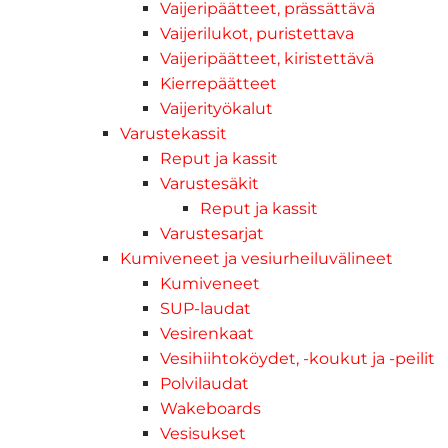
Vaijeripäätteet, prässättävä
Vaijerilukot, puristettava
Vaijeripäätteet, kiristettävä
Kierrepäätteet
Vaijerityökalut
Varustekassit
Reput ja kassit
Varustesäkit
Reput ja kassit
Varustesarjat
Kumiveneet ja vesiurheiluvälineet
Kumiveneet
SUP-laudat
Vesirenkaat
Vesihiihtoköydet, -koukut ja -peilit
Polvilaudat
Wakeboards
Vesisukset