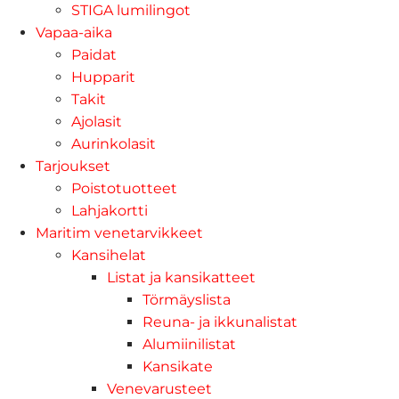
STIGA lumilingot
Vapaa-aika
Paidat
Hupparit
Takit
Ajolasit
Aurinkolasit
Tarjoukset
Poistotuotteet
Lahjakortti
Maritim venetarvikkeet
Kansihelat
Listat ja kansikatteet
Törmäyslista
Reuna- ja ikkunalistat
Alumiinilistat
Kansikate
Venevarusteet