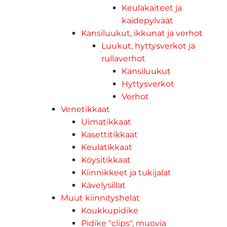
Keulakaiteet ja
kaidepylväät
Kansiluukut, ikkunat ja verhot
Luukut, hyttysverkot ja
rullaverhot
Kansiluukut
Hyttysverkot
Verhot
Venetikkaat
Uimatikkaat
Kasettitikkaat
Keulatikkaat
Köysitikkaat
Kiinnikkeet ja tukijalat
Kävelysillat
Muut kiinnityshelat
Koukkupidike
Pidike "clips", muovia