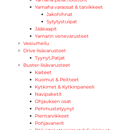
Yamaha varaosat & tarvikkeet
Jakohihnat
Sytytystulpat
Jääkaapit
Yamarin venevarusteet
Vesiurheilu
Drive lisävarusteet
Tyynyt,Patjat
Buster-lisävarusteet
Kaiteet
Kuomut & Peitteet
Kytkimet & Kytkinpaneeli
Navipaketit
Ohjauksen osat
Pehmustetyynyt
Pientarvikkeet
Pohjavanerit