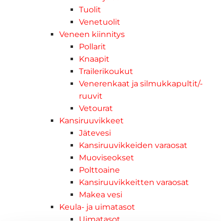
Tuolit
Venetuolit
Veneen kiinnitys
Pollarit
Knaapit
Trailerikoukut
Venerenkaat ja silmukkapultit/-
ruuvit
Vetourat
Kansiruuvikkeet
Jätevesi
Kansiruuvikkeiden varaosat
Muoviseokset
Polttoaine
Kansiruuvikkeitten varaosat
Makea vesi
Keula- ja uimatasot
Uimatasot