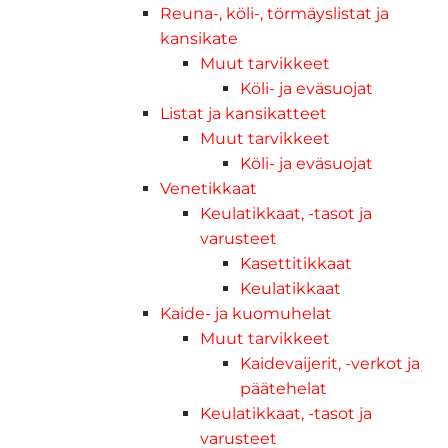
Reuna-, köli-, törmäyslistat ja
kansikate
Muut tarvikkeet
Köli- ja eväsuojat
Listat ja kansikatteet
Muut tarvikkeet
Köli- ja eväsuojat
Venetikkaat
Keulatikkaat, -tasot ja
varusteet
Kasettitikkaat
Keulatikkaat
Kaide- ja kuomuhelat
Muut tarvikkeet
Kaidevaijerit, -verkot ja
päätehelat
Keulatikkaat, -tasot ja
varusteet