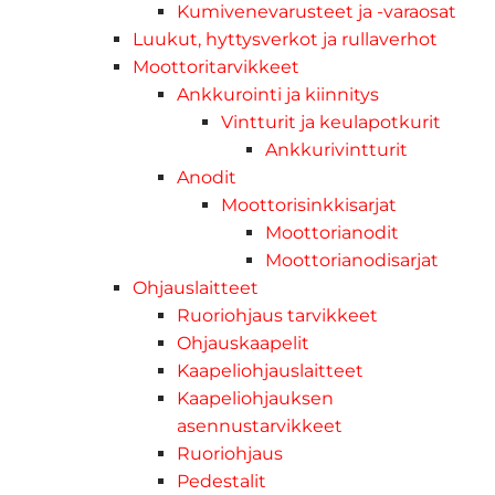
Kumivenevarusteet ja -varaosat
Luukut, hyttysverkot ja rullaverhot
Moottoritarvikkeet
Ankkurointi ja kiinnitys
Vintturit ja keulapotkurit
Ankkurivintturit
Anodit
Moottorisinkkisarjat
Moottorianodit
Moottorianodisarjat
Ohjauslaitteet
Ruoriohjaus tarvikkeet
Ohjauskaapelit
Kaapeliohjauslaitteet
Kaapeliohjauksen
asennustarvikkeet
Ruoriohjaus
Pedestalit