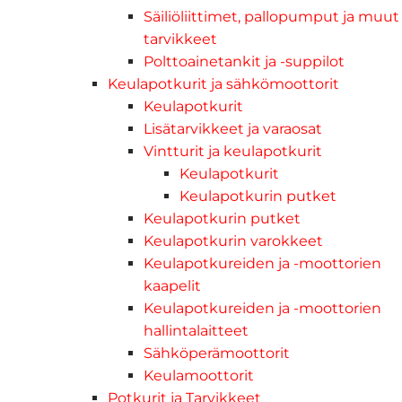
Säiliöliittimet, pallopumput ja muut
tarvikkeet
Polttoainetankit ja -suppilot
Keulapotkurit ja sähkömoottorit
Keulapotkurit
Lisätarvikkeet ja varaosat
Vintturit ja keulapotkurit
Keulapotkurit
Keulapotkurin putket
Keulapotkurin putket
Keulapotkurin varokkeet
Keulapotkureiden ja -moottorien
kaapelit
Keulapotkureiden ja -moottorien
hallintalaitteet
Sähköperämoottorit
Keulamoottorit
Potkurit ja Tarvikkeet