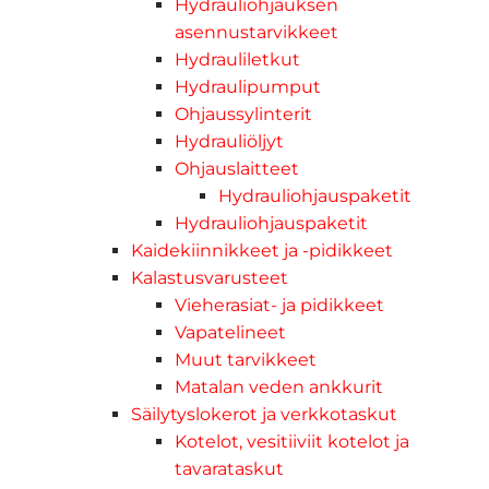
Hydrauliohjauksen
asennustarvikkeet
Hydrauliletkut
Hydraulipumput
Ohjaussylinterit
Hydrauliöljyt
Ohjauslaitteet
Hydrauliohjauspaketit
Hydrauliohjauspaketit
Kaidekiinnikkeet ja -pidikkeet
Kalastusvarusteet
Vieherasiat- ja pidikkeet
Vapatelineet
Muut tarvikkeet
Matalan veden ankkurit
Säilytyslokerot ja verkkotaskut
Kotelot, vesitiiviit kotelot ja
tavarataskut