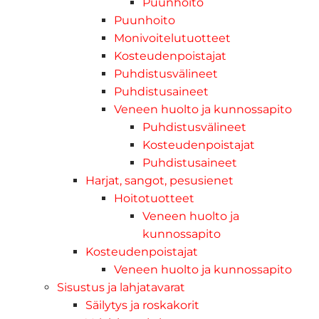
Puunhoito
Puunhoito
Monivoitelutuotteet
Kosteudenpoistajat
Puhdistusvälineet
Puhdistusaineet
Veneen huolto ja kunnossapito
Puhdistusvälineet
Kosteudenpoistajat
Puhdistusaineet
Harjat, sangot, pesusienet
Hoitotuotteet
Veneen huolto ja
kunnossapito
Kosteudenpoistajat
Veneen huolto ja kunnossapito
Sisustus ja lahjatavarat
Säilytys ja roskakorit