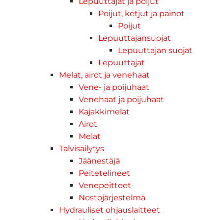
Lepuuttajat ja poijut
Poijut, ketjut ja painot
Poijut
Lepuuttajansuojat
Lepuuttajan suojat
Lepuuttajat
Melat, airot ja venehaat
Vene- ja poijuhaat
Venehaat ja poijuhaat
Kajakkimelat
Airot
Melat
Talvisäilytys
Jäänestäjä
Peitetelineet
Venepeitteet
Nostojärjestelmä
Hydrauliset ohjauslaitteet