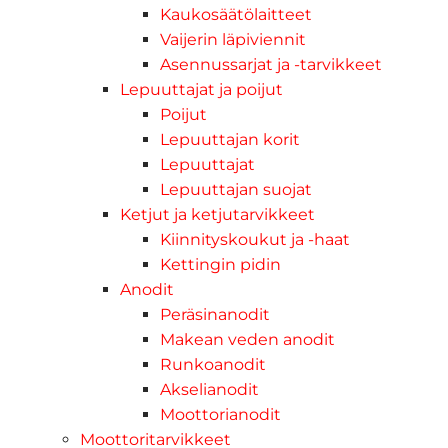
Kaukosäätölaitteet
Vaijerin läpiviennit
Asennussarjat ja -tarvikkeet
Lepuuttajat ja poijut
Poijut
Lepuuttajan korit
Lepuuttajat
Lepuuttajan suojat
Ketjut ja ketjutarvikkeet
Kiinnityskoukut ja -haat
Kettingin pidin
Anodit
Peräsinanodit
Makean veden anodit
Runkoanodit
Akselianodit
Moottorianodit
Moottoritarvikkeet