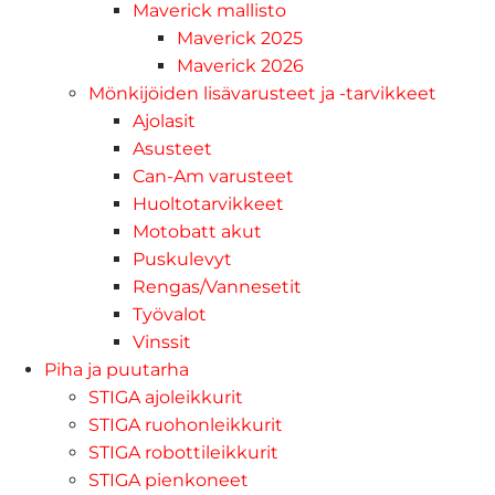
Maverick mallisto
Maverick 2025
Maverick 2026
Mönkijöiden lisävarusteet ja -tarvikkeet
Ajolasit
Asusteet
Can-Am varusteet
Huoltotarvikkeet
Motobatt akut
Puskulevyt
Rengas/Vannesetit
Työvalot
Vinssit
Piha ja puutarha
STIGA ajoleikkurit
STIGA ruohonleikkurit
STIGA robottileikkurit
STIGA pienkoneet