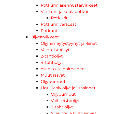
Potkurin asennustarvikkeet
Vintturit ja keulapotkurit
Potkurit
Potkurin varaosat
Potkurit
Öljytarvikkeet
Öljynimeytystyynyt ja -liinat
Vaihteistoöljyt
2-tahtiöljyt
4-tahtiöljyt
Ylläpito- ja hoitoaineet
Muut rasvat
Öljypumput
Liqui Moly öljyt ja lisäaineet
Öljypumput
Vaihteistoöljyt
2-tahtiöljyt
Ylläpito- ja hoitoaineet