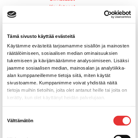
Keulatasot
Hankaimet
Galvanoitu
Messinki/kromattu
Tämä sivusto käyttää evästeitä
Kevytmetalli
Muovia
Käytämme evästeitä tarjoamamme sisällön ja mainosten
Kalusteet, sisustus ja astiat
räätälöimiseen, sosiaalisen median ominaisuuksien
Venetuolit ja -tuolinjalat
tukemiseen ja kävijämäärämme analysoimiseen. Lisäksi
jaamme sosiaalisen median, mainosalan ja analytiikka-
Pöydät ja istuimet
alan kumppaneillemme tietoja siitä, miten käytät
Venetuolit
sivustoamme. Kumppanimme voivat yhdistää näitä
Tuolinjalat
tietoja muihin tietoihin, joita olet antanut heille tai joita on
Tuolit
kerätty, kun olet käyttänyt heidän palvelujaan.
Kansiluukut, ikkunat ja verhot
Verhot
Lisätietoja:
karilainen.fi/tietosuoja
Kansiluukkujen varaosat ja
Suostumuksen
Välttämätön
valinta
tarvikkeet
Tarkastusluukut
Hyttysverkot