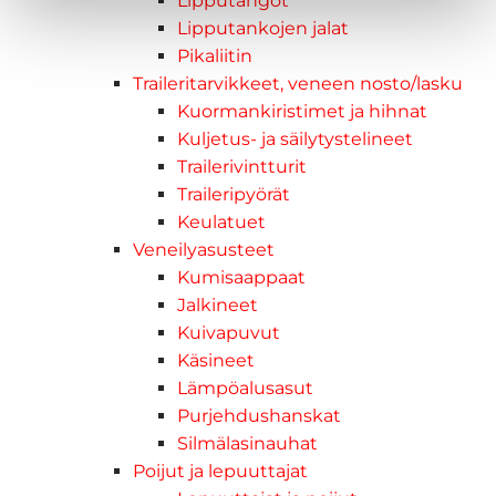
Lipputangot
Lipputankojen jalat
Pikaliitin
Traileritarvikkeet, veneen nosto/lasku
Kuormankiristimet ja hihnat
Kuljetus- ja säilytystelineet
Trailerivintturit
Traileripyörät
Keulatuet
Veneilyasusteet
Kumisaappaat
Jalkineet
Kuivapuvut
Käsineet
Lämpöalusasut
Purjehdushanskat
Silmälasinauhat
Poijut ja lepuuttajat