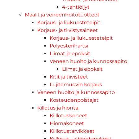
4-tahtiöljyt
Maalit ja veneenhoitotuotteet
Korjaus- ja liukuesteteipit
Korjaus- ja tiivistysaineet
Korjaus- ja liukuesteteipit
Polyesterihartsi
Liimat ja epoksit
Veneen huolto ja kunnossapito
Liimat ja epoksit
Kitit ja tiivisteet
Lujitemuovin korjaus
Veneen huolto ja kunnossapito
Kosteudenpoistajat
Killotus ja hionta
Kiillotuskoneet
Hiomakoneet
Kiillotustarvikkeet
Kiillotus- ja hiontapaketit