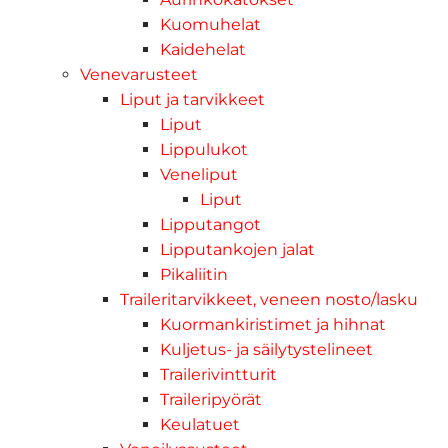
Kuomuhelat
Kaidehelat
Venevarusteet
Liput ja tarvikkeet
Liput
Lippulukot
Veneliput
Liput
Lipputangot
Lipputankojen jalat
Pikaliitin
Traileritarvikkeet, veneen nosto/lasku
Kuormankiristimet ja hihnat
Kuljetus- ja säilytystelineet
Trailerivintturit
Traileripyörät
Keulatuet