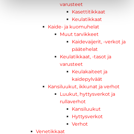
varusteet
Kasettitikkaat
Keulatikkaat
Kaide- ja kuomuhelat
Muut tarvikkeet
Kaidevaijerit, -verkot ja
päätehelat
Keulatikkaat, -tasot ja
varusteet
Keulakaiteet ja
kaidepylväät
Kansiluukut, ikkunat ja verhot
Luukut, hyttysverkot ja
rullaverhot
Kansiluukut
Hyttysverkot
Verhot
Venetikkaat