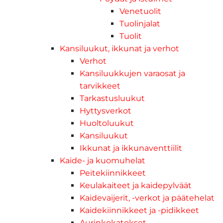
Venetuolit
Tuolinjalat
Tuolit
Kansiluukut, ikkunat ja verhot
Verhot
Kansiluukkujen varaosat ja
tarvikkeet
Tarkastusluukut
Hyttysverkot
Huoltoluukut
Kansiluukut
Ikkunat ja ikkunaventtiilit
Kaide- ja kuomuhelat
Peitekiinnikkeet
Keulakaiteet ja kaidepylväät
Kaidevaijerit, -verkot ja päätehelat
Kaidekiinnikkeet ja -pidikkeet
Aurinkokatokset