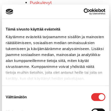
Puskulevyt
Rengas/Vannesetit
Työvalot
Vinssit
Piha ja puutarha
Tämä sivusto käyttää evästeitä
STIGA ajoleikkurit
Käytämme evästeitä tarjoamamme sisällön ja mainosten
STIGA ruohonleikkurit
räätälöimiseen, sosiaalisen median ominaisuuksien
STIGA robottileikkurit
tukemiseen ja kävijämäärämme analysoimiseen. Lisäksi
STIGA pienkoneet
jaamme sosiaalisen median, mainosalan ja analytiikka-
STIGA lumilingot
alan kumppaneillemme tietoja siitä, miten käytät
Vapaa-aika
sivustoamme. Kumppanimme voivat yhdistää näitä
Paidat
tietoja muihin tietoihin, joita olet antanut heille tai joita on
Hupparit
kerätty, kun olet käyttänyt heidän palvelujaan.
Takit
Ajolasit
Lisätietoja:
karilainen.fi/tietosuoja
Suostumuksen
Aurinkolasit
Välttämätön
valinta
Tarjoukset
Poistotuotteet