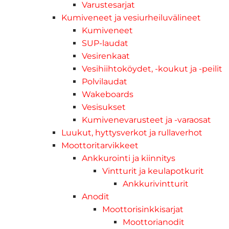
Varustesarjat
Kumiveneet ja vesiurheiluvälineet
Kumiveneet
SUP-laudat
Vesirenkaat
Vesihiihtoköydet, -koukut ja -peilit
Polvilaudat
Wakeboards
Vesisukset
Kumivenevarusteet ja -varaosat
Luukut, hyttysverkot ja rullaverhot
Moottoritarvikkeet
Ankkurointi ja kiinnitys
Vintturit ja keulapotkurit
Ankkurivintturit
Anodit
Moottorisinkkisarjat
Moottorianodit