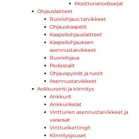
Moottorianodisarjat
Ohjauslaitteet
Ruoriohjaus tarvikkeet
Ohjauskaapelit
Kaapeliohjauslaitteet
Kaapeliohjauksen
asennustarvikkeet
Ruoriohjaus
Pedestalit
Ohjauspyörät ja ruorit
Asennustarvikkeet
Ankkurointi ja kiinnitys
Ankkurit
Ankkurikelat
Vintturien asennustarvikkeet ja
varaosat
Vintturikettingit
Kiinnitysjouset