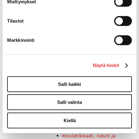
Mieltymykset
Lahjakortti
Maritim venetarvikkeet
Kansihelat
Tilastot
Listat ja kansikatteet
Törmäyslista
Markkinointi
Reuna- ja ikkunalistat
Alumiinilistat
Kansikate
Näytä tiedot
Venevarusteet
Reuna-, köli-, törmäyslistat ja
kansikate
Salli kaikki
Muut tarvikkeet
Köli- ja eväsuojat
Salli valinta
Listat ja kansikatteet
Muut tarvikkeet
Köli- ja eväsuojat
Kiellä
Venetikkaat
Keulatikkaat, -tasot ja