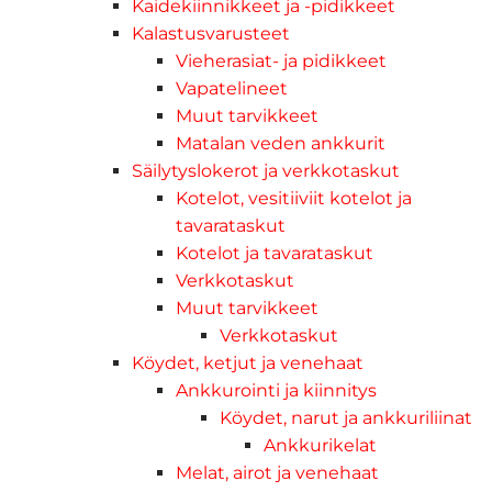
Kaidekiinnikkeet ja -pidikkeet
Kalastusvarusteet
Vieherasiat- ja pidikkeet
Vapatelineet
Muut tarvikkeet
Matalan veden ankkurit
Säilytyslokerot ja verkkotaskut
Kotelot, vesitiiviit kotelot ja
tavarataskut
Kotelot ja tavarataskut
Verkkotaskut
Muut tarvikkeet
Verkkotaskut
Köydet, ketjut ja venehaat
Ankkurointi ja kiinnitys
Köydet, narut ja ankkuriliinat
Ankkurikelat
Melat, airot ja venehaat