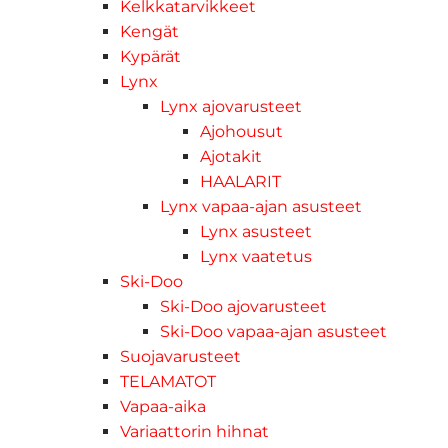
Kelkkatarvikkeet
Kengät
Kypärät
Lynx
Lynx ajovarusteet
Ajohousut
Ajotakit
HAALARIT
Lynx vapaa-ajan asusteet
Lynx asusteet
Lynx vaatetus
Ski-Doo
Ski-Doo ajovarusteet
Ski-Doo vapaa-ajan asusteet
Suojavarusteet
TELAMATOT
Vapaa-aika
Variaattorin hihnat