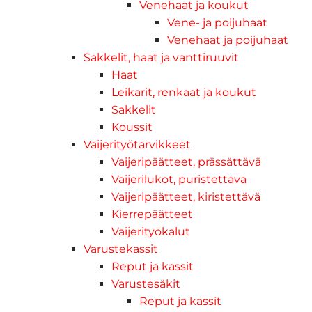
Venehaat ja koukut
Vene- ja poijuhaat
Venehaat ja poijuhaat
Sakkelit, haat ja vanttiruuvit
Haat
Leikarit, renkaat ja koukut
Sakkelit
Koussit
Vaijerityötarvikkeet
Vaijeripäätteet, prässättävä
Vaijerilukot, puristettava
Vaijeripäätteet, kiristettävä
Kierrepäätteet
Vaijerityökalut
Varustekassit
Reput ja kassit
Varustesäkit
Reput ja kassit