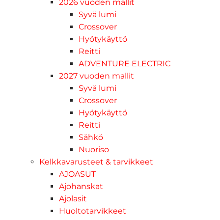
2026 vuoden mallit
Syvä lumi
Crossover
Hyötykäyttö
Reitti
ADVENTURE ELECTRIC
2027 vuoden mallit
Syvä lumi
Crossover
Hyötykäyttö
Reitti
Sähkö
Nuoriso
Kelkkavarusteet & tarvikkeet
AJOASUT
Ajohanskat
Ajolasit
Huoltotarvikkeet