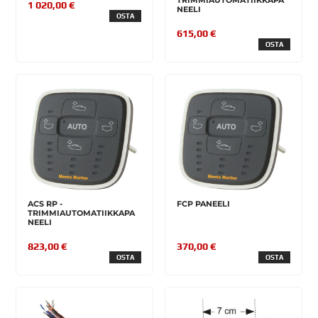
TRIMMIAUTOMATIIKKAPA
1 020,00 €
NEELI
OSTA
615,00 €
OSTA
ACS RP -
FCP PANEELI
TRIMMIAUTOMATIIKKAPA
NEELI
823,00 €
370,00 €
OSTA
OSTA