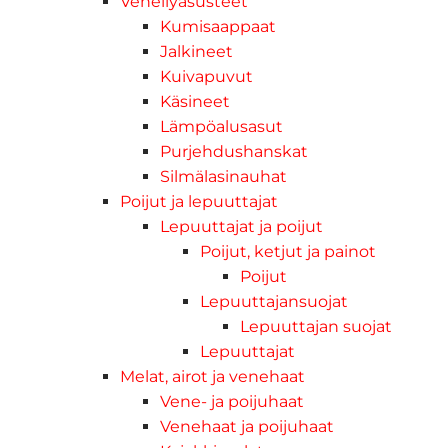
Veneilyasusteet
Kumisaappaat
Jalkineet
Kuivapuvut
Käsineet
Lämpöalusasut
Purjehdushanskat
Silmälasinauhat
Poijut ja lepuuttajat
Lepuuttajat ja poijut
Poijut, ketjut ja painot
Poijut
Lepuuttajansuojat
Lepuuttajan suojat
Lepuuttajat
Melat, airot ja venehaat
Vene- ja poijuhaat
Venehaat ja poijuhaat