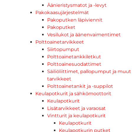
Äänieristysmatot ja -levyt
Pakokaasujärjestelmät
Pakoputken läpiviennit
Pakoputket
Vesilukot ja äänenvaimentimet
Polttoainetarvikkeet
Siirtopumput
Polttoainetankkiletkut
Polttoainesuodattimet
Säiliöliittimet, pallopumput ja muut
tarvikkeet
Polttoainetankit ja -suppilot
Keulapotkurit ja sähkömoottorit
Keulapotkurit
Lisätarvikkeet ja varaosat
Vintturit ja keulapotkurit
Keulapotkurit
Keulapotkurin putket