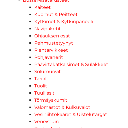
Buster-lisävarusteet
Kaiteet
Kuomut & Peitteet
Kytkimet & Kytkinpaneeli
Navipaketit
Ohjauksen osat
Pehmustetyynyt
Pientarvikkeet
Pohjavanerit
Päävirtakatkaisimet & Sulakkeet
Solumuovit
Tarrat
Tuolit
Tuulilasit
Törmäyskumit
Valomastot & Kulkuvalot
Vesihiihtokaaret & Uistelutargat
Veneistuin