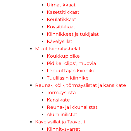
Uimatikkaat
Kasettitikkaat
Keulatikkaat
Köysitikkaat
Kiinnikkeet ja tukijalat
Kävelysillat
Muut kiinnityshelat
Koukkupidike
Pidike "clips", muovia
Lepuuttajan kiinnike
Tuulilasin kiinnike
Reuna-, köli-, törmäyslistat ja kansikate
Törmäyslista
Kansikate
Reuna- ja ikkunalistat
Alumiinilistat
Kävelysillat ja Taavetit
Kiinnitysvarret