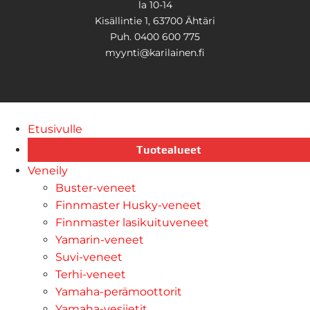
la 10-14
Kisällintie 1, 63700 Ähtäri
Puh. 0400 600 775
myynti@karilainen.fi
Etusivulle
Tuotealueet
Veneily
Buster-veneet
Finnmaster Husky-veneet
Finnmaster lasikuituveneet
Yamarin-veneet
Suvi-veneet
Terhi-veneet
Yamaha-perämoottorit
Yamaha-vesijetit