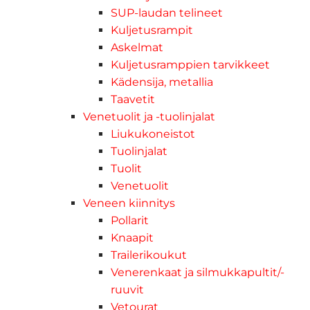
SUP-laudan telineet
Kuljetusrampit
Askelmat
Kuljetusramppien tarvikkeet
Kädensija, metallia
Taavetit
Venetuolit ja -tuolinjalat
Liukukoneistot
Tuolinjalat
Tuolit
Venetuolit
Veneen kiinnitys
Pollarit
Knaapit
Trailerikoukut
Venerenkaat ja silmukkapultit/-
ruuvit
Vetourat