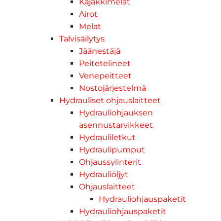
Kajakkimelat
Airot
Melat
Talvisäilytys
Jäänestäjä
Peitetelineet
Venepeitteet
Nostojärjestelmä
Hydrauliset ohjauslaitteet
Hydrauliohjauksen
asennustarvikkeet
Hydrauliletkut
Hydraulipumput
Ohjaussylinterit
Hydrauliöljyt
Ohjauslaitteet
Hydrauliohjauspaketit
Hydrauliohjauspaketit