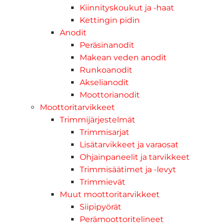
Kiinnityskoukut ja -haat
Kettingin pidin
Anodit
Peräsinanodit
Makean veden anodit
Runkoanodit
Akselianodit
Moottorianodit
Moottoritarvikkeet
Trimmijärjestelmät
Trimmisarjat
Lisätarvikkeet ja varaosat
Ohjainpaneelit ja tarvikkeet
Trimmisäätimet ja -levyt
Trimmievät
Muut moottoritarvikkeet
Siipipyörät
Perämoottoritelineet