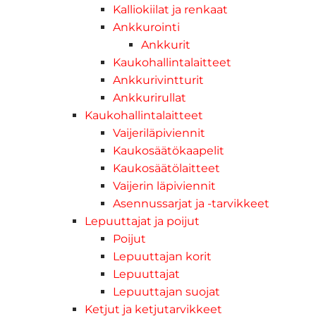
Kalliokiilat ja renkaat
Ankkurointi
Ankkurit
Kaukohallintalaitteet
Ankkurivintturit
Ankkurirullat
Kaukohallintalaitteet
Vaijeriläpiviennit
Kaukosäätökaapelit
Kaukosäätölaitteet
Vaijerin läpiviennit
Asennussarjat ja -tarvikkeet
Lepuuttajat ja poijut
Poijut
Lepuuttajan korit
Lepuuttajat
Lepuuttajan suojat
Ketjut ja ketjutarvikkeet