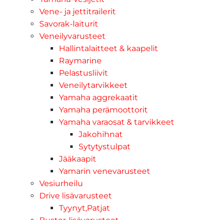
Vene- ja jettitrailerit
Savorak-laiturit
Veneilyvarusteet
Hallintalaitteet & kaapelit
Raymarine
Pelastusliivit
Veneilytarvikkeet
Yamaha aggrekaatit
Yamaha perämoottorit
Yamaha varaosat & tarvikkeet
Jakohihnat
Sytytystulpat
Jääkaapit
Yamarin venevarusteet
Vesiurheilu
Drive lisävarusteet
Tyynyt,Patjat