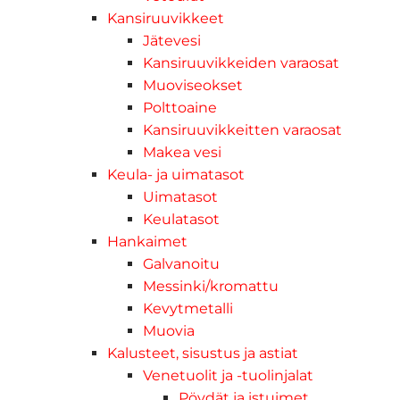
Kansiruuvikkeet
Jätevesi
Kansiruuvikkeiden varaosat
Muoviseokset
Polttoaine
Kansiruuvikkeitten varaosat
Makea vesi
Keula- ja uimatasot
Uimatasot
Keulatasot
Hankaimet
Galvanoitu
Messinki/kromattu
Kevytmetalli
Muovia
Kalusteet, sisustus ja astiat
Venetuolit ja -tuolinjalat
Pöydät ja istuimet