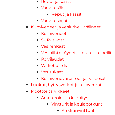
Reput ja kassit
Varustesäkit
Reput ja kassit
Varustesarjat
Kumiveneet ja vesiurheiluvälineet
Kumiveneet
SUP-laudat
Vesirenkaat
Vesihiihtoköydet, -koukut ja -peilit
Polvilaudat
Wakeboards
Vesisukset
Kumivenevarusteet ja -varaosat
Luukut, hyttysverkot ja rullaverhot
Moottoritarvikkeet
Ankkurointi ja kiinnitys
Vintturit ja keulapotkurit
Ankkurivintturit