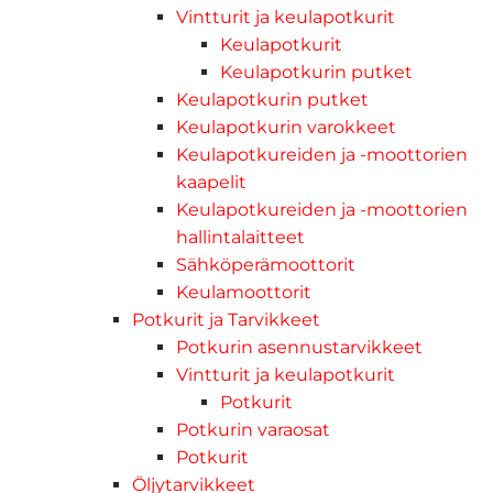
Vintturit ja keulapotkurit
Keulapotkurit
Keulapotkurin putket
Keulapotkurin putket
Keulapotkurin varokkeet
Keulapotkureiden ja -moottorien
kaapelit
Keulapotkureiden ja -moottorien
hallintalaitteet
Sähköperämoottorit
Keulamoottorit
Potkurit ja Tarvikkeet
Potkurin asennustarvikkeet
Vintturit ja keulapotkurit
Potkurit
Potkurin varaosat
Potkurit
Öljytarvikkeet