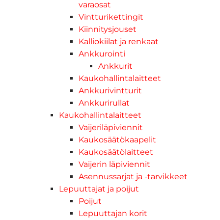
varaosat
Vintturikettingit
Kiinnitysjouset
Kalliokiilat ja renkaat
Ankkurointi
Ankkurit
Kaukohallintalaitteet
Ankkurivintturit
Ankkurirullat
Kaukohallintalaitteet
Vaijeriläpiviennit
Kaukosäätökaapelit
Kaukosäätölaitteet
Vaijerin läpiviennit
Asennussarjat ja -tarvikkeet
Lepuuttajat ja poijut
Poijut
Lepuuttajan korit