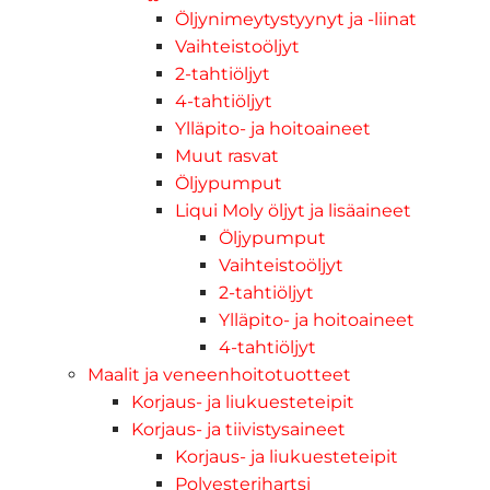
Öljynimeytystyynyt ja -liinat
Vaihteistoöljyt
2-tahtiöljyt
4-tahtiöljyt
Ylläpito- ja hoitoaineet
Muut rasvat
Öljypumput
Liqui Moly öljyt ja lisäaineet
Öljypumput
Vaihteistoöljyt
2-tahtiöljyt
Ylläpito- ja hoitoaineet
4-tahtiöljyt
Maalit ja veneenhoitotuotteet
Korjaus- ja liukuesteteipit
Korjaus- ja tiivistysaineet
Korjaus- ja liukuesteteipit
Polyesterihartsi