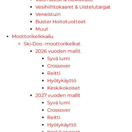
Vesihiihtokaaret & Uistelutargat
Veneistuin
Buster Hoitotuotteet
Muut
Moottorikelkkailu
Ski-Doo -moottorikelkat
2026 vuoden mallit
Syvä lumi
Crossover
Reitti
Hyötykäyttö
Keskikokoiset
2027 vuoden mallit
Syvä lumi
Crossover
Reitti
Hyötykäyttö