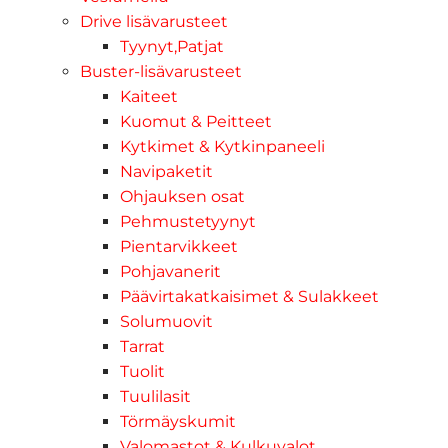
Drive lisävarusteet
Tyynyt,Patjat
Buster-lisävarusteet
Kaiteet
Kuomut & Peitteet
Kytkimet & Kytkinpaneeli
Navipaketit
Ohjauksen osat
Pehmustetyynyt
Pientarvikkeet
Pohjavanerit
Päävirtakatkaisimet & Sulakkeet
Solumuovit
Tarrat
Tuolit
Tuulilasit
Törmäyskumit
Valomastot & Kulkuvalot