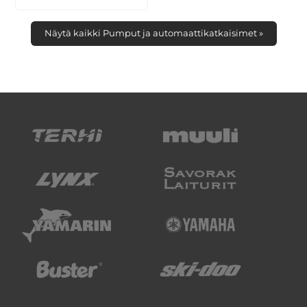
Näytä kaikki Pumput ja automaattikatkaisimet »