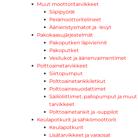
Muut moottoritarvikkeet
Siipipyörät
Perämoottoritelineet
Äänieristysmatot ja -levyt
Pakokaasujärjestelmät
Pakoputken läpiviennit
Pakoputket
Vesilukot ja äänenvaimentimet
Polttoainetarvikkeet
Siirtopumput
Polttoainetankkiletkut
Polttoainesuodattimet
Säiliöliittimet, pallopumput ja muut
tarvikkeet
Polttoainetankit ja -suppilot
Keulapotkurit ja sähkömoottorit
Keulapotkurit
Lisätarvikkeet ja varaosat