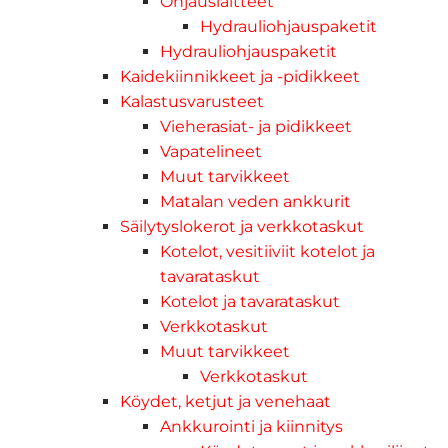
Ohjauslaitteet
Hydrauliohjauspaketit
Hydrauliohjauspaketit
Kaidekiinnikkeet ja -pidikkeet
Kalastusvarusteet
Vieherasiat- ja pidikkeet
Vapatelineet
Muut tarvikkeet
Matalan veden ankkurit
Säilytyslokerot ja verkkotaskut
Kotelot, vesitiiviit kotelot ja
tavarataskut
Kotelot ja tavarataskut
Verkkotaskut
Muut tarvikkeet
Verkkotaskut
Köydet, ketjut ja venehaat
Ankkurointi ja kiinnitys