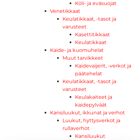
Köli- ja eväsuojat
Venetikkaat
Keulatikkaat, -tasot ja
varusteet
Kasettitikkaat
Keulatikkaat
Kaide- ja kuomuhelat
Muut tarvikkeet
Kaidevaijerit, -verkot ja
päätehelat
Keulatikkaat, -tasot ja
varusteet
Keulakaiteet ja
kaidepylväät
Kansiluukut, ikkunat ja verhot
Luukut, hyttysverkot ja
rullaverhot
Kansiluukut