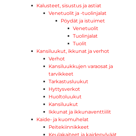
Kalusteet, sisustus ja astiat
Venetuolit ja -tuolinjalat
Pöydät ja istuimet
Venetuolit
Tuolinjalat
Tuolit
Kansiluukut, ikkunat ja verhot
Verhot
Kansiluukkujen varaosat ja
tarvikkeet
Tarkastusluukut
Hyttysverkot
Huoltoluukut
Kansiluukut
Ikkunat ja ikkunaventtiilit
Kaide- ja kuomuhelat
Peitekiinnikkeet
Keulakaiteet ja kaidepylväät