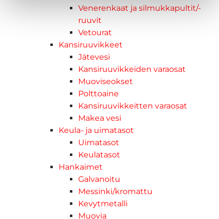
Venerenkaat ja silmukkapultit/-
ruuvit
Vetourat
Kansiruuvikkeet
Jätevesi
Kansiruuvikkeiden varaosat
Muoviseokset
Polttoaine
Kansiruuvikkeitten varaosat
Makea vesi
Keula- ja uimatasot
Uimatasot
Keulatasot
Hankaimet
Galvanoitu
Messinki/kromattu
Kevytmetalli
Muovia