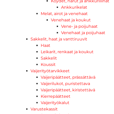
Köydet, narut ja ankkuriliinat
Ankkurikelat
Melat, airot ja venehaat
Venehaat ja koukut
Vene- ja poijuhaat
Venehaat ja poijuhaat
Sakkelit, haat ja vanttiruuvit
Haat
Leikarit, renkaat ja koukut
Sakkelit
Koussit
Vaijerityötarvikkeet
Vaijeripäätteet, prässättävä
Vaijerilukot, puristettava
Vaijeripäätteet, kiristettävä
Kierrepäätteet
Vaijerityökalut
Varustekassit