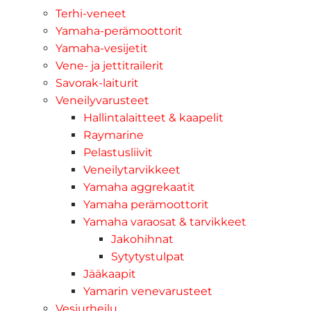
Terhi-veneet
Yamaha-perämoottorit
Yamaha-vesijetit
Vene- ja jettitrailerit
Savorak-laiturit
Veneilyvarusteet
Hallintalaitteet & kaapelit
Raymarine
Pelastusliivit
Veneilytarvikkeet
Yamaha aggrekaatit
Yamaha perämoottorit
Yamaha varaosat & tarvikkeet
Jakohihnat
Sytytystulpat
Jääkaapit
Yamarin venevarusteet
Vesiurheilu