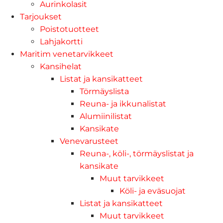
Aurinkolasit
Tarjoukset
Poistotuotteet
Lahjakortti
Maritim venetarvikkeet
Kansihelat
Listat ja kansikatteet
Törmäyslista
Reuna- ja ikkunalistat
Alumiinilistat
Kansikate
Venevarusteet
Reuna-, köli-, törmäyslistat ja
kansikate
Muut tarvikkeet
Köli- ja eväsuojat
Listat ja kansikatteet
Muut tarvikkeet