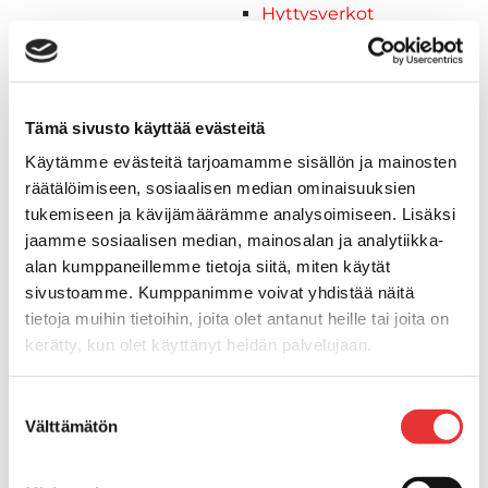
Hyttysverkot
Verhot
Venetikkaat
Uimatikkaat
Kasettitikkaat
Tämä sivusto käyttää evästeitä
Keulatikkaat
Käytämme evästeitä tarjoamamme sisällön ja mainosten
Köysitikkaat
räätälöimiseen, sosiaalisen median ominaisuuksien
Kiinnikkeet ja tukijalat
tukemiseen ja kävijämäärämme analysoimiseen. Lisäksi
Kävelysillat
jaamme sosiaalisen median, mainosalan ja analytiikka-
Muut kiinnityshelat
alan kumppaneillemme tietoja siitä, miten käytät
Koukkupidike
sivustoamme. Kumppanimme voivat yhdistää näitä
Pidike "clips", muovia
tietoja muihin tietoihin, joita olet antanut heille tai joita on
Lepuuttajan kiinnike
kerätty, kun olet käyttänyt heidän palvelujaan.
Tuulilasin kiinnike
Reuna-, köli-, törmäyslistat ja kansikate
Lisätietoja:
karilainen.fi/tietosuoja
Suostumuksen
Törmäyslista
Välttämätön
valinta
Kansikate
Reuna- ja ikkunalistat