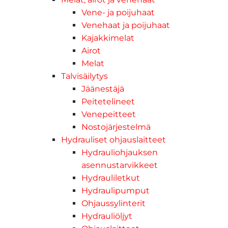
Vene- ja poijuhaat
Venehaat ja poijuhaat
Kajakkimelat
Airot
Melat
Talvisäilytys
Jäänestäjä
Peitetelineet
Venepeitteet
Nostojärjestelmä
Hydrauliset ohjauslaitteet
Hydrauliohjauksen
asennustarvikkeet
Hydrauliletkut
Hydraulipumput
Ohjaussylinterit
Hydrauliöljyt