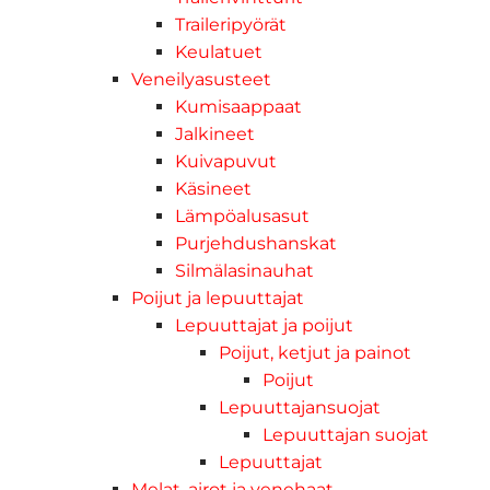
Traileripyörät
Keulatuet
Veneilyasusteet
Kumisaappaat
Jalkineet
Kuivapuvut
Käsineet
Lämpöalusasut
Purjehdushanskat
Silmälasinauhat
Poijut ja lepuuttajat
Lepuuttajat ja poijut
Poijut, ketjut ja painot
Poijut
Lepuuttajansuojat
Lepuuttajan suojat
Lepuuttajat
Melat, airot ja venehaat