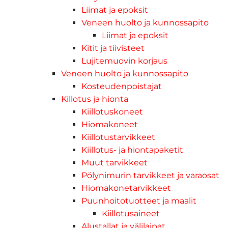
Liimat ja epoksit
Veneen huolto ja kunnossapito
Liimat ja epoksit
Kitit ja tiivisteet
Lujitemuovin korjaus
Veneen huolto ja kunnossapito
Kosteudenpoistajat
Killotus ja hionta
Kiillotuskoneet
Hiomakoneet
Kiillotustarvikkeet
Kiillotus- ja hiontapaketit
Muut tarvikkeet
Pölynimurin tarvikkeet ja varaosat
Hiomakonetarvikkeet
Puunhoitotuotteet ja maalit
Kiillotusaineet
Alustallat ja välilaipat