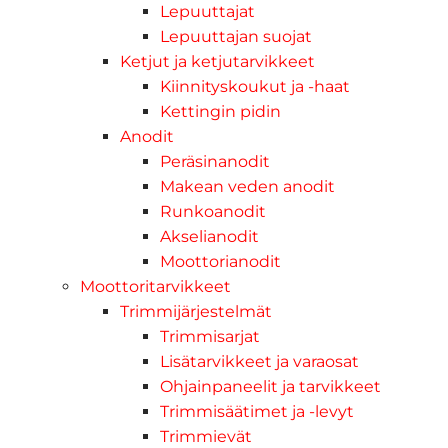
Lepuuttajat
Lepuuttajan suojat
Ketjut ja ketjutarvikkeet
Kiinnityskoukut ja -haat
Kettingin pidin
Anodit
Peräsinanodit
Makean veden anodit
Runkoanodit
Akselianodit
Moottorianodit
Moottoritarvikkeet
Trimmijärjestelmät
Trimmisarjat
Lisätarvikkeet ja varaosat
Ohjainpaneelit ja tarvikkeet
Trimmisäätimet ja -levyt
Trimmievät