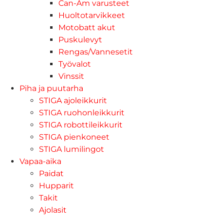
Can-Am varusteet
Huoltotarvikkeet
Motobatt akut
Puskulevyt
Rengas/Vannesetit
Työvalot
Vinssit
Piha ja puutarha
STIGA ajoleikkurit
STIGA ruohonleikkurit
STIGA robottileikkurit
STIGA pienkoneet
STIGA lumilingot
Vapaa-aika
Paidat
Hupparit
Takit
Ajolasit