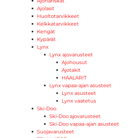
Ajohanskat
Ajolasit
Huoltotarvikkeet
Kelkkatarvikkeet
Kengät
Kypärät
Lynx
Lynx ajovarusteet
Ajohousut
Ajotakit
HAALARIT
Lynx vapaa-ajan asusteet
Lynx asusteet
Lynx vaatetus
Ski-Doo
Ski-Doo ajovarusteet
Ski-Doo vapaa-ajan asusteet
Suojavarusteet