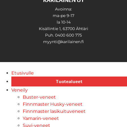
Avoinna:
ma-pe 9-17
la 10-14
Kisällintie 1, 63700 Ähtäri
Puh. 0400 600 775
myynti@karilainen.fi
Etusivulle
Tuotealueet
Veneily
Buster-veneet
Finnmaster Husky-veneet
Finnmaster lasikuituveneet
Yamarin-veneet
Suvi-veneet