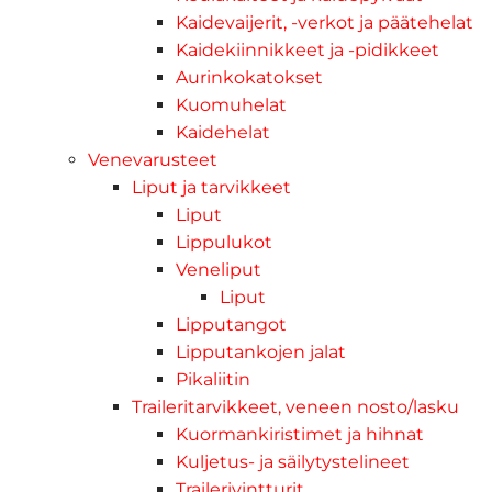
Kaidevaijerit, -verkot ja päätehelat
Kaidekiinnikkeet ja -pidikkeet
Aurinkokatokset
Kuomuhelat
Kaidehelat
Venevarusteet
Liput ja tarvikkeet
Liput
Lippulukot
Veneliput
Liput
Lipputangot
Lipputankojen jalat
Pikaliitin
Traileritarvikkeet, veneen nosto/lasku
Kuormankiristimet ja hihnat
Kuljetus- ja säilytystelineet
Trailerivintturit