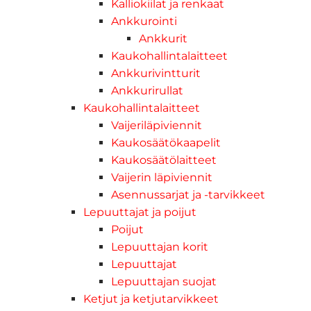
Kalliokiilat ja renkaat
Ankkurointi
Ankkurit
Kaukohallintalaitteet
Ankkurivintturit
Ankkurirullat
Kaukohallintalaitteet
Vaijeriläpiviennit
Kaukosäätökaapelit
Kaukosäätölaitteet
Vaijerin läpiviennit
Asennussarjat ja -tarvikkeet
Lepuuttajat ja poijut
Poijut
Lepuuttajan korit
Lepuuttajat
Lepuuttajan suojat
Ketjut ja ketjutarvikkeet