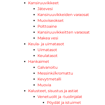
Kansiruuvikkeet
Jätevesi
Kansiruuvikkeiden varaosat
Muoviseokset
Polttoaine
Kansiruuvikkeitten varaosat
Makea vesi
Keula- ja uimatasot
Uimatasot
Keulatasot
Hankaimet
Galvanoitu
Messinki/kromattu
Kevytmetalli
Muovia
Kalusteet, sisustus ja astiat
Venetuolit ja -tuolinjalat
Pöydät ja istuimet