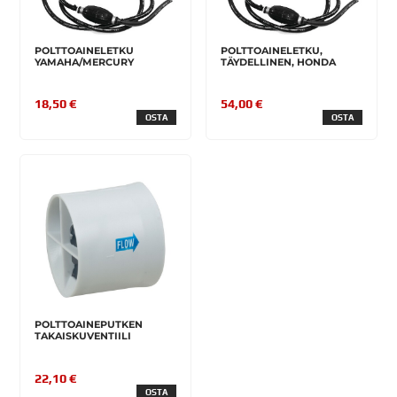
POLTTOAINELETKU
POLTTOAINELETKU,
YAMAHA/MERCURY
TÄYDELLINEN, HONDA
18,50 €
54,00 €
OSTA
OSTA
POLTTOAINEPUTKEN
TAKAISKUVENTIILI
22,10 €
OSTA