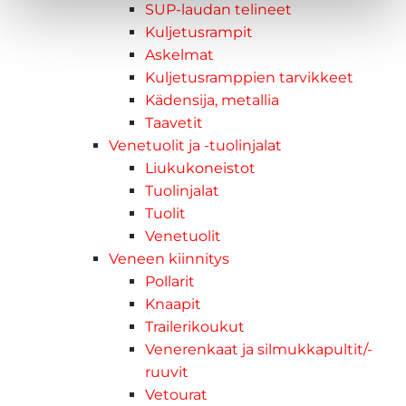
SUP-laudan telineet
Kuljetusrampit
Askelmat
Kuljetusramppien tarvikkeet
Kädensija, metallia
Taavetit
Venetuolit ja -tuolinjalat
Liukukoneistot
Tuolinjalat
Tuolit
Venetuolit
Veneen kiinnitys
Pollarit
Knaapit
Trailerikoukut
Venerenkaat ja silmukkapultit/-
ruuvit
Vetourat