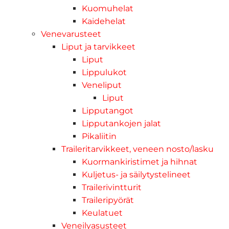
Kuomuhelat
Kaidehelat
Venevarusteet
Liput ja tarvikkeet
Liput
Lippulukot
Veneliput
Liput
Lipputangot
Lipputankojen jalat
Pikaliitin
Traileritarvikkeet, veneen nosto/lasku
Kuormankiristimet ja hihnat
Kuljetus- ja säilytystelineet
Trailerivintturit
Traileripyörät
Keulatuet
Veneilyasusteet