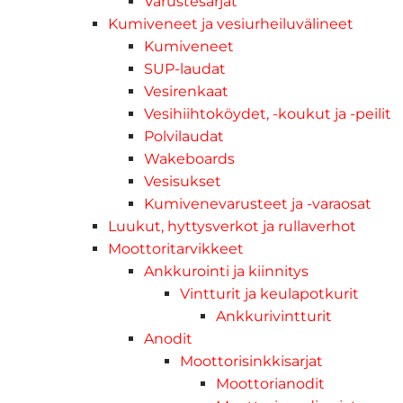
Varustesarjat
Kumiveneet ja vesiurheiluvälineet
Kumiveneet
SUP-laudat
Vesirenkaat
Vesihiihtoköydet, -koukut ja -peilit
Polvilaudat
Wakeboards
Vesisukset
Kumivenevarusteet ja -varaosat
Luukut, hyttysverkot ja rullaverhot
Moottoritarvikkeet
Ankkurointi ja kiinnitys
Vintturit ja keulapotkurit
Ankkurivintturit
Anodit
Moottorisinkkisarjat
Moottorianodit