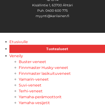
Kisällintie 1, 63700 Ähtäri
Puh. 0400 600 775
myynti@karilainen.fi
Etusivulle
Tuotealueet
Veneily
Buster-veneet
Finnmaster Husky-veneet
Finnmaster lasikuituveneet
Yamarin-veneet
Suvi-veneet
Terhi-veneet
Yamaha-perämoottorit
Yamaha-vesijetit