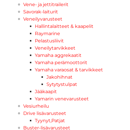
Vene- ja jettitrailerit
Savorak-laiturit
Veneilyvarusteet
Hallintalaitteet & kaapelit
Raymarine
Pelastusliivit
Veneilytarvikkeet
Yamaha aggrekaatit
Yamaha perämoottorit
Yamaha varaosat & tarvikkeet
Jakohihnat
Sytytystulpat
Jääkaapit
Yamarin venevarusteet
Vesiurheilu
Drive lisävarusteet
Tyynyt,Patjat
Buster-lisävarusteet