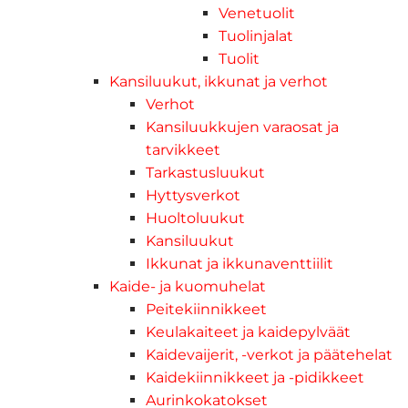
Venetuolit
Tuolinjalat
Tuolit
Kansiluukut, ikkunat ja verhot
Verhot
Kansiluukkujen varaosat ja
tarvikkeet
Tarkastusluukut
Hyttysverkot
Huoltoluukut
Kansiluukut
Ikkunat ja ikkunaventtiilit
Kaide- ja kuomuhelat
Peitekiinnikkeet
Keulakaiteet ja kaidepylväät
Kaidevaijerit, -verkot ja päätehelat
Kaidekiinnikkeet ja -pidikkeet
Aurinkokatokset