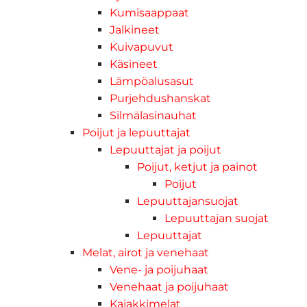
Kumisaappaat
Jalkineet
Kuivapuvut
Käsineet
Lämpöalusasut
Purjehdushanskat
Silmälasinauhat
Poijut ja lepuuttajat
Lepuuttajat ja poijut
Poijut, ketjut ja painot
Poijut
Lepuuttajansuojat
Lepuuttajan suojat
Lepuuttajat
Melat, airot ja venehaat
Vene- ja poijuhaat
Venehaat ja poijuhaat
Kajakkimelat