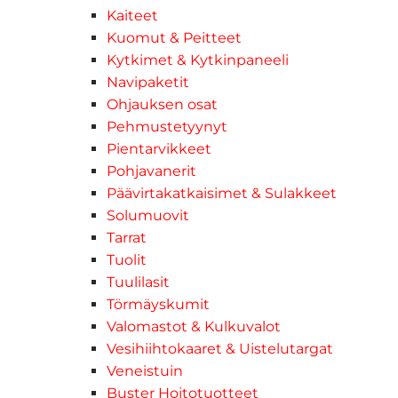
Kaiteet
Kuomut & Peitteet
Kytkimet & Kytkinpaneeli
Navipaketit
Ohjauksen osat
Pehmustetyynyt
Pientarvikkeet
Pohjavanerit
Päävirtakatkaisimet & Sulakkeet
Solumuovit
Tarrat
Tuolit
Tuulilasit
Törmäyskumit
Valomastot & Kulkuvalot
Vesihiihtokaaret & Uistelutargat
Veneistuin
Buster Hoitotuotteet