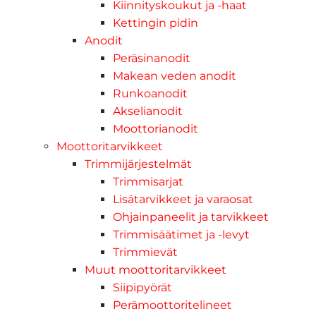
Kiinnityskoukut ja -haat
Kettingin pidin
Anodit
Peräsinanodit
Makean veden anodit
Runkoanodit
Akselianodit
Moottorianodit
Moottoritarvikkeet
Trimmijärjestelmät
Trimmisarjat
Lisätarvikkeet ja varaosat
Ohjainpaneelit ja tarvikkeet
Trimmisäätimet ja -levyt
Trimmievät
Muut moottoritarvikkeet
Siipipyörät
Perämoottoritelineet