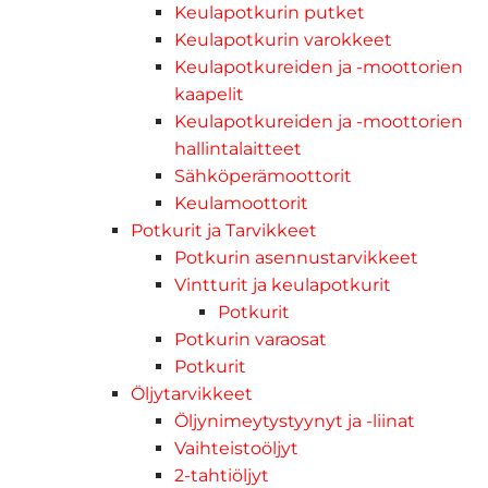
Keulapotkurin putket
Keulapotkurin varokkeet
Keulapotkureiden ja -moottorien
kaapelit
Keulapotkureiden ja -moottorien
hallintalaitteet
Sähköperämoottorit
Keulamoottorit
Potkurit ja Tarvikkeet
Potkurin asennustarvikkeet
Vintturit ja keulapotkurit
Potkurit
Potkurin varaosat
Potkurit
Öljytarvikkeet
Öljynimeytystyynyt ja -liinat
Vaihteistoöljyt
2-tahtiöljyt