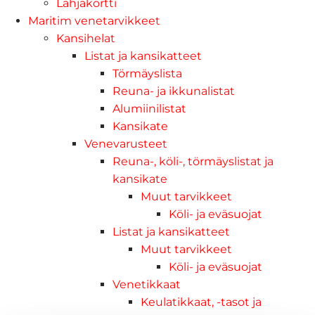
Lahjakortti
Maritim venetarvikkeet
Kansihelat
Listat ja kansikatteet
Törmäyslista
Reuna- ja ikkunalistat
Alumiinilistat
Kansikate
Venevarusteet
Reuna-, köli-, törmäyslistat ja
kansikate
Muut tarvikkeet
Köli- ja eväsuojat
Listat ja kansikatteet
Muut tarvikkeet
Köli- ja eväsuojat
Venetikkaat
Keulatikkaat, -tasot ja