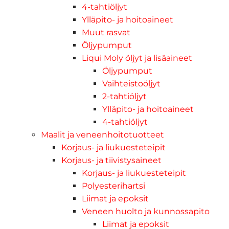
4-tahtiöljyt
Ylläpito- ja hoitoaineet
Muut rasvat
Öljypumput
Liqui Moly öljyt ja lisäaineet
Öljypumput
Vaihteistoöljyt
2-tahtiöljyt
Ylläpito- ja hoitoaineet
4-tahtiöljyt
Maalit ja veneenhoitotuotteet
Korjaus- ja liukuesteteipit
Korjaus- ja tiivistysaineet
Korjaus- ja liukuesteteipit
Polyesterihartsi
Liimat ja epoksit
Veneen huolto ja kunnossapito
Liimat ja epoksit