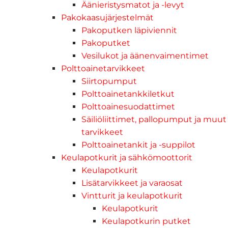
Äänieristysmatot ja -levyt
Pakokaasujärjestelmät
Pakoputken läpiviennit
Pakoputket
Vesilukot ja äänenvaimentimet
Polttoainetarvikkeet
Siirtopumput
Polttoainetankkiletkut
Polttoainesuodattimet
Säiliöliittimet, pallopumput ja muut
tarvikkeet
Polttoainetankit ja -suppilot
Keulapotkurit ja sähkömoottorit
Keulapotkurit
Lisätarvikkeet ja varaosat
Vintturit ja keulapotkurit
Keulapotkurit
Keulapotkurin putket