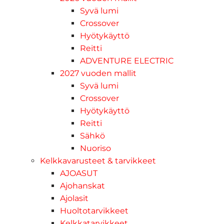
Syvä lumi
Crossover
Hyötykäyttö
Reitti
ADVENTURE ELECTRIC
2027 vuoden mallit
Syvä lumi
Crossover
Hyötykäyttö
Reitti
Sähkö
Nuoriso
Kelkkavarusteet & tarvikkeet
AJOASUT
Ajohanskat
Ajolasit
Huoltotarvikkeet
Kelkkatarvikkeet