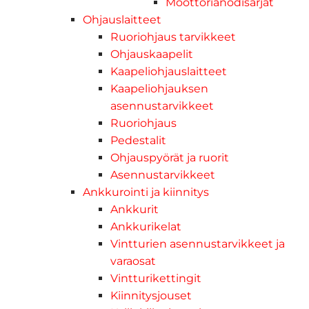
Moottorianodisarjat
Ohjauslaitteet
Ruoriohjaus tarvikkeet
Ohjauskaapelit
Kaapeliohjauslaitteet
Kaapeliohjauksen
asennustarvikkeet
Ruoriohjaus
Pedestalit
Ohjauspyörät ja ruorit
Asennustarvikkeet
Ankkurointi ja kiinnitys
Ankkurit
Ankkurikelat
Vintturien asennustarvikkeet ja
varaosat
Vintturikettingit
Kiinnitysjouset