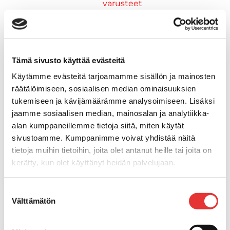
varusteet
Kasettitikkaat
Keulatikkaat
Kaide- ja kuomuhelat
Muut tarvikkeet
Tämä sivusto käyttää evästeitä
Kaidevaijerit, -verkot ja
Käytämme evästeitä tarjoamamme sisällön ja mainosten
päätehelat
räätälöimiseen, sosiaalisen median ominaisuuksien
Keulatikkaat, -tasot ja
tukemiseen ja kävijämäärämme analysoimiseen. Lisäksi
varusteet
jaamme sosiaalisen median, mainosalan ja analytiikka-
Keulakaiteet ja
alan kumppaneillemme tietoja siitä, miten käytät
kaidepylväät
sivustoamme. Kumppanimme voivat yhdistää näitä
Kansiluukut, ikkunat ja verhot
tietoja muihin tietoihin, joita olet antanut heille tai joita on
Luukut, hyttysverkot ja
kerätty, kun olet käyttänyt heidän palvelujaan.
rullaverhot
Kansiluukut
Lisätietoja:
karilainen.fi/tietosuoja
Suostumuksen
Hyttysverkot
Välttämätön
valinta
Verhot
Venetikkaat