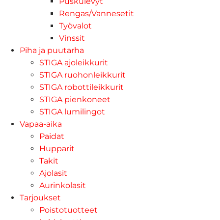
Puskulevyt
Rengas/Vannesetit
Työvalot
Vinssit
Piha ja puutarha
STIGA ajoleikkurit
STIGA ruohonleikkurit
STIGA robottileikkurit
STIGA pienkoneet
STIGA lumilingot
Vapaa-aika
Paidat
Hupparit
Takit
Ajolasit
Aurinkolasit
Tarjoukset
Poistotuotteet