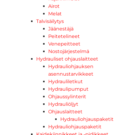
Airot
Melat
Talvisäilytys
Jäänestäjä
Peitetelineet
Venepeitteet
Nostojärjestelmä
Hydrauliset ohjauslaitteet
Hydrauliohjauksen
asennustarvikkeet
Hydrauliletkut
Hydraulipumput
Ohjaussylinterit
Hydrauliöljyt
Ohjauslaitteet
Hydrauliohjauspaketit
Hydrauliohjauspaketit
Kaidekiinnikkeet ja -pidikkeet