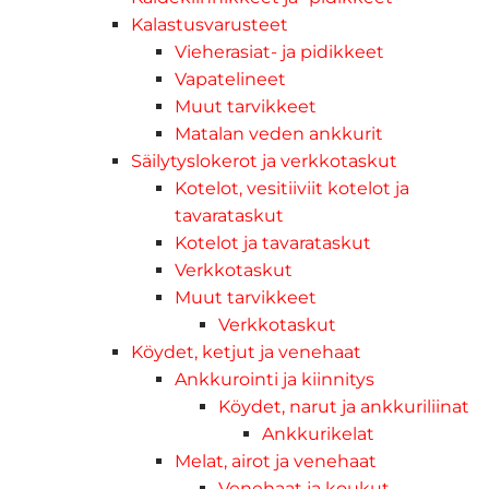
Kalastusvarusteet
Vieherasiat- ja pidikkeet
Vapatelineet
Muut tarvikkeet
Matalan veden ankkurit
Säilytyslokerot ja verkkotaskut
Kotelot, vesitiiviit kotelot ja
tavarataskut
Kotelot ja tavarataskut
Verkkotaskut
Muut tarvikkeet
Verkkotaskut
Köydet, ketjut ja venehaat
Ankkurointi ja kiinnitys
Köydet, narut ja ankkuriliinat
Ankkurikelat
Melat, airot ja venehaat
Venehaat ja koukut