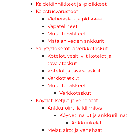
Kaidekiinnikkeet ja -pidikkeet
Kalastusvarusteet
Vieherasiat- ja pidikkeet
Vapatelineet
Muut tarvikkeet
Matalan veden ankkurit
Säilytyslokerot ja verkkotaskut
Kotelot, vesitiiviit kotelot ja
tavarataskut
Kotelot ja tavarataskut
Verkkotaskut
Muut tarvikkeet
Verkkotaskut
Köydet, ketjut ja venehaat
Ankkurointi ja kiinnitys
Köydet, narut ja ankkuriliinat
Ankkurikelat
Melat, airot ja venehaat