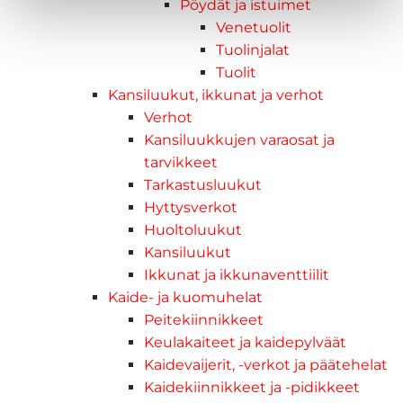
Pöydät ja istuimet
Venetuolit
Tuolinjalat
Tuolit
Kansiluukut, ikkunat ja verhot
Verhot
Kansiluukkujen varaosat ja
tarvikkeet
Tarkastusluukut
Hyttysverkot
Huoltoluukut
Kansiluukut
Ikkunat ja ikkunaventtiilit
Kaide- ja kuomuhelat
Peitekiinnikkeet
Keulakaiteet ja kaidepylväät
Kaidevaijerit, -verkot ja päätehelat
Kaidekiinnikkeet ja -pidikkeet