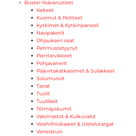
Buster-lisävarusteet
Kaiteet
Kuomut & Peitteet
Kytkimet & Kytkinpaneeli
Navipaketit
Ohjauksen osat
Pehmustetyynyt
Pientarvikkeet
Pohjavanerit
Päävirtakatkaisimet & Sulakkeet
Solumuovit
Tarrat
Tuolit
Tuulilasit
Törmäyskumit
Valomastot & Kulkuvalot
Vesihiihtokaaret & Uistelutargat
Veneistuin