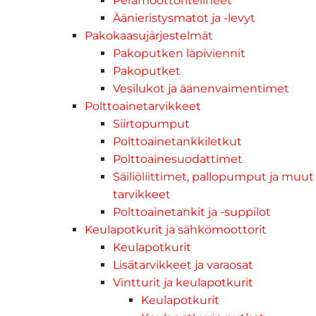
Perämoottoritelineet
Äänieristysmatot ja -levyt
Pakokaasujärjestelmät
Pakoputken läpiviennit
Pakoputket
Vesilukot ja äänenvaimentimet
Polttoainetarvikkeet
Siirtopumput
Polttoainetankkiletkut
Polttoainesuodattimet
Säiliöliittimet, pallopumput ja muut
tarvikkeet
Polttoainetankit ja -suppilot
Keulapotkurit ja sähkömoottorit
Keulapotkurit
Lisätarvikkeet ja varaosat
Vintturit ja keulapotkurit
Keulapotkurit