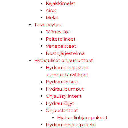
Kajakkimelat
Airot
Melat
Talvisäilytys
Jäänestäjä
Peitetelineet
Venepeitteet
Nostojärjestelmä
Hydrauliset ohjauslaitteet
Hydrauliohjauksen
asennustarvikkeet
Hydrauliletkut
Hydraulipumput
Ohjaussylinterit
Hydrauliöljyt
Ohjauslaitteet
Hydrauliohjauspaketit
Hydrauliohjauspaketit