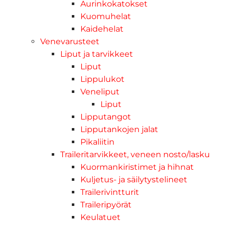
Aurinkokatokset
Kuomuhelat
Kaidehelat
Venevarusteet
Liput ja tarvikkeet
Liput
Lippulukot
Veneliput
Liput
Lipputangot
Lipputankojen jalat
Pikaliitin
Traileritarvikkeet, veneen nosto/lasku
Kuormankiristimet ja hihnat
Kuljetus- ja säilytystelineet
Trailerivintturit
Traileripyörät
Keulatuet