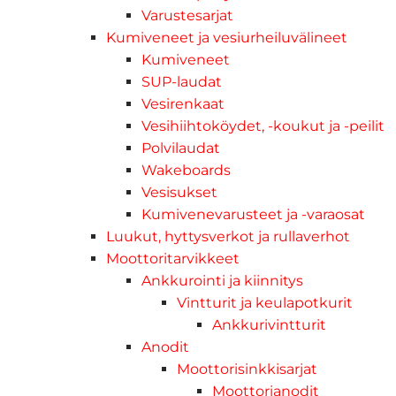
Varustesarjat
Kumiveneet ja vesiurheiluvälineet
Kumiveneet
SUP-laudat
Vesirenkaat
Vesihiihtoköydet, -koukut ja -peilit
Polvilaudat
Wakeboards
Vesisukset
Kumivenevarusteet ja -varaosat
Luukut, hyttysverkot ja rullaverhot
Moottoritarvikkeet
Ankkurointi ja kiinnitys
Vintturit ja keulapotkurit
Ankkurivintturit
Anodit
Moottorisinkkisarjat
Moottorianodit