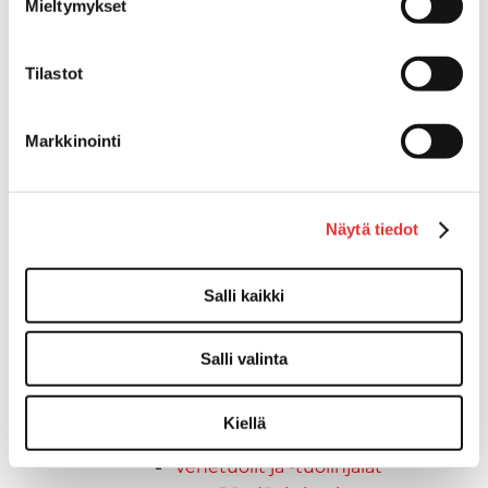
Vetourat
Mieltymykset
Kansiruuvikkeet
Jätevesi
Tilastot
Kansiruuvikkeiden varaosat
Muoviseokset
Polttoaine
Markkinointi
Kansiruuvikkeitten varaosat
Makea vesi
Keula- ja uimatasot
Näytä tiedot
Uimatasot
Keulatasot
Salli kaikki
Hankaimet
Galvanoitu
Messinki/kromattu
Salli valinta
Kevytmetalli
Muovia
Kiellä
Kalusteet, sisustus ja astiat
Venetuolit ja -tuolinjalat