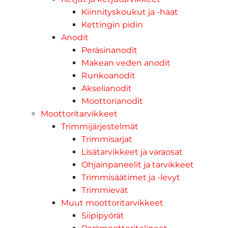
Kiinnityskoukut ja -haat
Kettingin pidin
Anodit
Peräsinanodit
Makean veden anodit
Runkoanodit
Akselianodit
Moottorianodit
Moottoritarvikkeet
Trimmijärjestelmät
Trimmisarjat
Lisätarvikkeet ja varaosat
Ohjainpaneelit ja tarvikkeet
Trimmisäätimet ja -levyt
Trimmievät
Muut moottoritarvikkeet
Siipipyörät