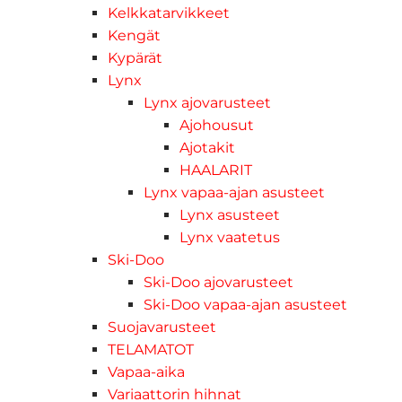
Kelkkatarvikkeet
Kengät
Kypärät
Lynx
Lynx ajovarusteet
Ajohousut
Ajotakit
HAALARIT
Lynx vapaa-ajan asusteet
Lynx asusteet
Lynx vaatetus
Ski-Doo
Ski-Doo ajovarusteet
Ski-Doo vapaa-ajan asusteet
Suojavarusteet
TELAMATOT
Vapaa-aika
Variaattorin hihnat