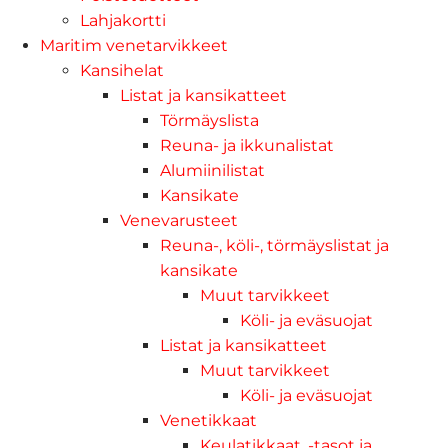
Lahjakortti
Maritim venetarvikkeet
Kansihelat
Listat ja kansikatteet
Törmäyslista
Reuna- ja ikkunalistat
Alumiinilistat
Kansikate
Venevarusteet
Reuna-, köli-, törmäyslistat ja
kansikate
Muut tarvikkeet
Köli- ja eväsuojat
Listat ja kansikatteet
Muut tarvikkeet
Köli- ja eväsuojat
Venetikkaat
Keulatikkaat, -tasot ja