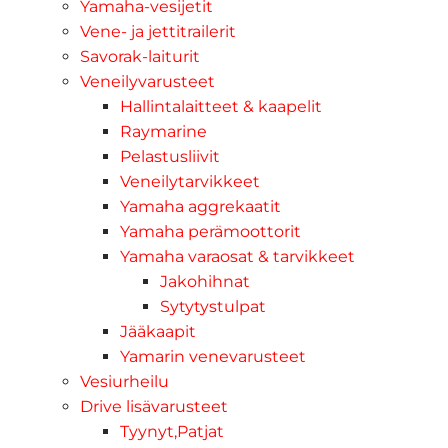
Yamaha-vesijetit
Vene- ja jettitrailerit
Savorak-laiturit
Veneilyvarusteet
Hallintalaitteet & kaapelit
Raymarine
Pelastusliivit
Veneilytarvikkeet
Yamaha aggrekaatit
Yamaha perämoottorit
Yamaha varaosat & tarvikkeet
Jakohihnat
Sytytystulpat
Jääkaapit
Yamarin venevarusteet
Vesiurheilu
Drive lisävarusteet
Tyynyt,Patjat