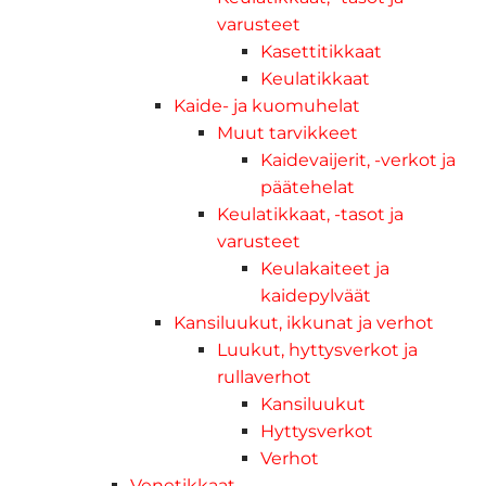
varusteet
Kasettitikkaat
Keulatikkaat
Kaide- ja kuomuhelat
Muut tarvikkeet
Kaidevaijerit, -verkot ja
päätehelat
Keulatikkaat, -tasot ja
varusteet
Keulakaiteet ja
kaidepylväät
Kansiluukut, ikkunat ja verhot
Luukut, hyttysverkot ja
rullaverhot
Kansiluukut
Hyttysverkot
Verhot
Venetikkaat