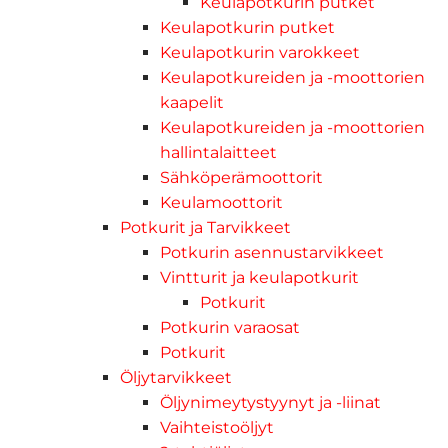
Keulapotkurin putket
Keulapotkurin putket
Keulapotkurin varokkeet
Keulapotkureiden ja -moottorien
kaapelit
Keulapotkureiden ja -moottorien
hallintalaitteet
Sähköperämoottorit
Keulamoottorit
Potkurit ja Tarvikkeet
Potkurin asennustarvikkeet
Vintturit ja keulapotkurit
Potkurit
Potkurin varaosat
Potkurit
Öljytarvikkeet
Öljynimeytystyynyt ja -liinat
Vaihteistoöljyt