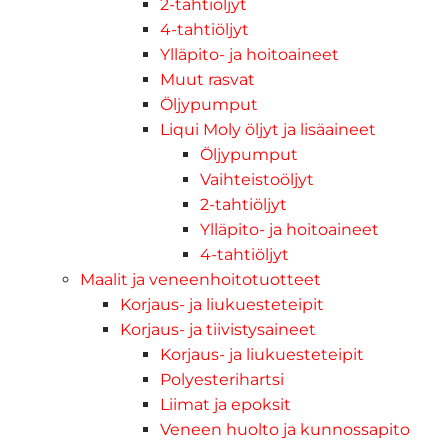
2-tahtiöljyt
4-tahtiöljyt
Ylläpito- ja hoitoaineet
Muut rasvat
Öljypumput
Liqui Moly öljyt ja lisäaineet
Öljypumput
Vaihteistoöljyt
2-tahtiöljyt
Ylläpito- ja hoitoaineet
4-tahtiöljyt
Maalit ja veneenhoitotuotteet
Korjaus- ja liukuesteteipit
Korjaus- ja tiivistysaineet
Korjaus- ja liukuesteteipit
Polyesterihartsi
Liimat ja epoksit
Veneen huolto ja kunnossapito