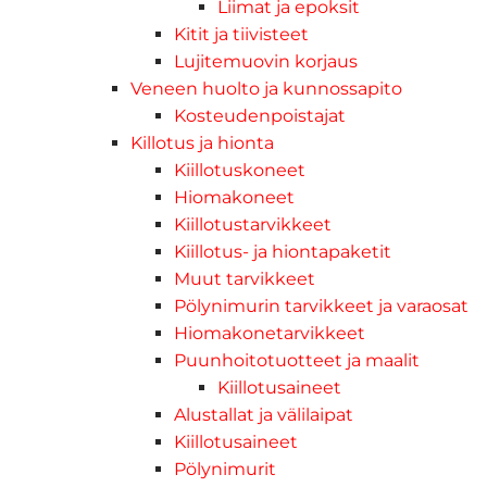
Liimat ja epoksit
Kitit ja tiivisteet
Lujitemuovin korjaus
Veneen huolto ja kunnossapito
Kosteudenpoistajat
Killotus ja hionta
Kiillotuskoneet
Hiomakoneet
Kiillotustarvikkeet
Kiillotus- ja hiontapaketit
Muut tarvikkeet
Pölynimurin tarvikkeet ja varaosat
Hiomakonetarvikkeet
Puunhoitotuotteet ja maalit
Kiillotusaineet
Alustallat ja välilaipat
Kiillotusaineet
Pölynimurit