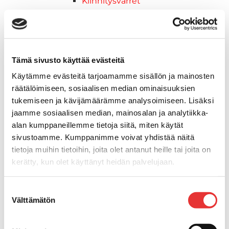
Kiinnitysvarret
SUP-laudan telineet
Kuljetusrampit
Askelmat
Kuljetusramppien tarvikkeet
Tämä sivusto käyttää evästeitä
Kädensija, metallia
Käytämme evästeitä tarjoamamme sisällön ja mainosten
Taavetit
räätälöimiseen, sosiaalisen median ominaisuuksien
Venetuolit ja -tuolinjalat
tukemiseen ja kävijämäärämme analysoimiseen. Lisäksi
Liukukoneistot
jaamme sosiaalisen median, mainosalan ja analytiikka-
Tuolinjalat
alan kumppaneillemme tietoja siitä, miten käytät
Tuolit
sivustoamme. Kumppanimme voivat yhdistää näitä
Venetuolit
tietoja muihin tietoihin, joita olet antanut heille tai joita on
Veneen kiinnitys
kerätty, kun olet käyttänyt heidän palvelujaan.
Pollarit
Knaapit
Lisätietoja:
karilainen.fi/tietosuoja
Suostumuksen
Trailerikoukut
Välttämätön
valinta
Venerenkaat ja silmukkapultit/-
ruuvit