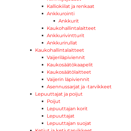
Kalliokiilat ja renkaat
Ankkurointi
Ankkurit
Kaukohallintalaitteet
Ankkurivintturit
Ankkurirullat
Kaukohallintalaitteet
Vaijeriläpiviennit
Kaukosäätökaapelit
Kaukosäätölaitteet
Vaijerin läpiviennit
Asennussarjat ja -tarvikkeet
Lepuuttajat ja poijut
Poijut
Lepuuttajan korit
Lepuuttajat
Lepuuttajan suojat
Ketjut ja ketjutarvikkeet