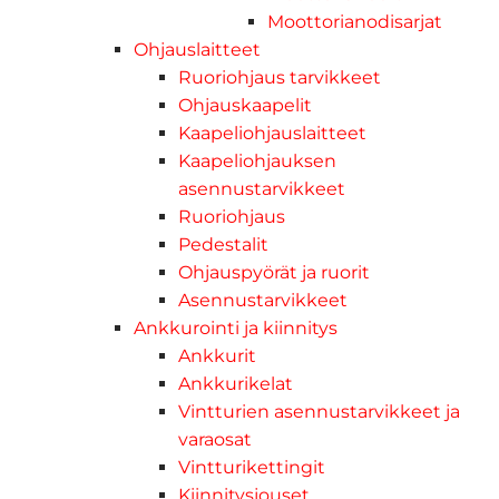
Moottorianodisarjat
Ohjauslaitteet
Ruoriohjaus tarvikkeet
Ohjauskaapelit
Kaapeliohjauslaitteet
Kaapeliohjauksen
asennustarvikkeet
Ruoriohjaus
Pedestalit
Ohjauspyörät ja ruorit
Asennustarvikkeet
Ankkurointi ja kiinnitys
Ankkurit
Ankkurikelat
Vintturien asennustarvikkeet ja
varaosat
Vintturikettingit
Kiinnitysjouset