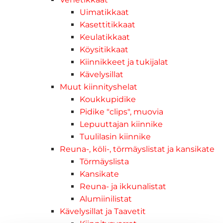
Uimatikkaat
Kasettitikkaat
Keulatikkaat
Köysitikkaat
Kiinnikkeet ja tukijalat
Kävelysillat
Muut kiinnityshelat
Koukkupidike
Pidike "clips", muovia
Lepuuttajan kiinnike
Tuulilasin kiinnike
Reuna-, köli-, törmäyslistat ja kansikate
Törmäyslista
Kansikate
Reuna- ja ikkunalistat
Alumiinilistat
Kävelysillat ja Taavetit