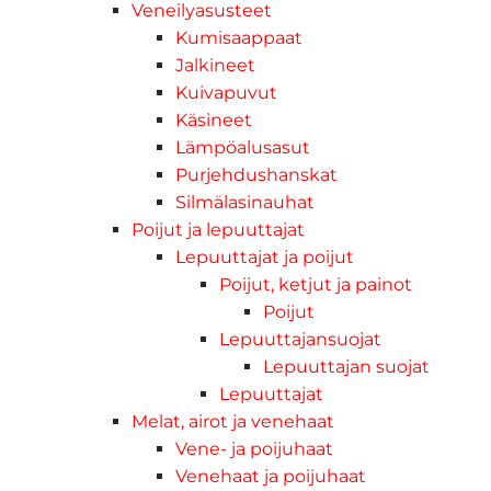
Veneilyasusteet
Kumisaappaat
Jalkineet
Kuivapuvut
Käsineet
Lämpöalusasut
Purjehdushanskat
Silmälasinauhat
Poijut ja lepuuttajat
Lepuuttajat ja poijut
Poijut, ketjut ja painot
Poijut
Lepuuttajansuojat
Lepuuttajan suojat
Lepuuttajat
Melat, airot ja venehaat
Vene- ja poijuhaat
Venehaat ja poijuhaat