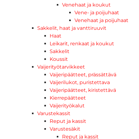
Venehaat ja koukut
Vene- ja poijuhaat
Venehaat ja poijuhaat
Sakkelit, haat ja vanttiruuvit
Haat
Leikarit, renkaat ja koukut
Sakkelit
Koussit
Vaijerityötarvikkeet
Vaijeripäätteet, prässättävä
Vaijerilukot, puristettava
Vaijeripäätteet, kiristettävä
Kierrepäätteet
Vaijerityökalut
Varustekassit
Reput ja kassit
Varustesäkit
Reput ja kassit