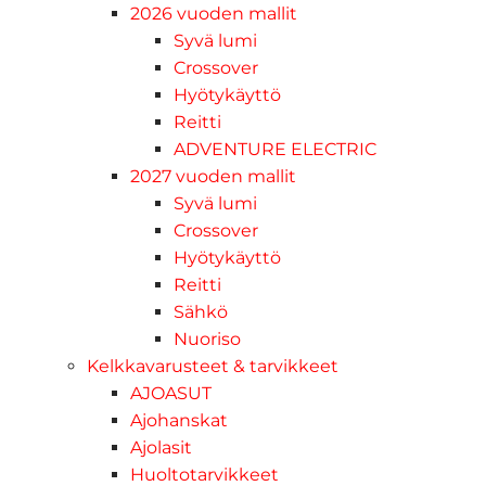
2026 vuoden mallit
Syvä lumi
Crossover
Hyötykäyttö
Reitti
ADVENTURE ELECTRIC
2027 vuoden mallit
Syvä lumi
Crossover
Hyötykäyttö
Reitti
Sähkö
Nuoriso
Kelkkavarusteet & tarvikkeet
AJOASUT
Ajohanskat
Ajolasit
Huoltotarvikkeet