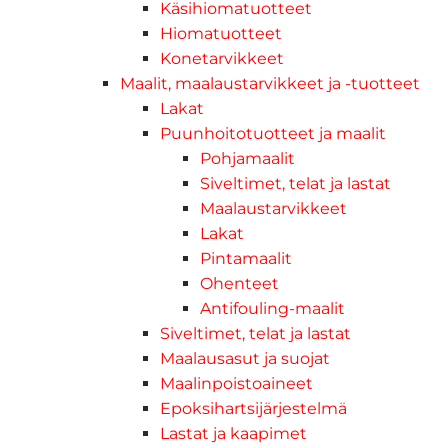
Käsihiomatuotteet
Hiomatuotteet
Konetarvikkeet
Maalit, maalaustarvikkeet ja -tuotteet
Lakat
Puunhoitotuotteet ja maalit
Pohjamaalit
Siveltimet, telat ja lastat
Maalaustarvikkeet
Lakat
Pintamaalit
Ohenteet
Antifouling-maalit
Siveltimet, telat ja lastat
Maalausasut ja suojat
Maalinpoistoaineet
Epoksihartsijärjestelmä
Lastat ja kaapimet