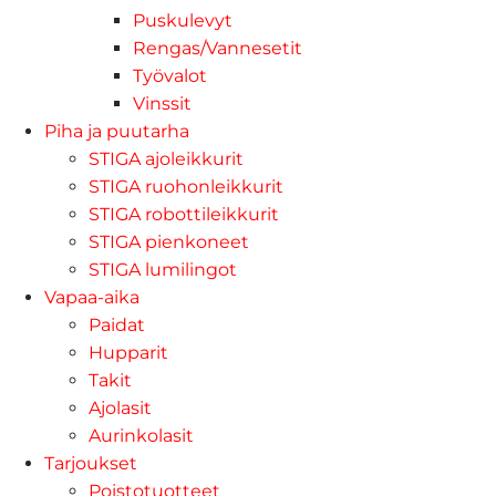
Puskulevyt
Rengas/Vannesetit
Työvalot
Vinssit
Piha ja puutarha
STIGA ajoleikkurit
STIGA ruohonleikkurit
STIGA robottileikkurit
STIGA pienkoneet
STIGA lumilingot
Vapaa-aika
Paidat
Hupparit
Takit
Ajolasit
Aurinkolasit
Tarjoukset
Poistotuotteet