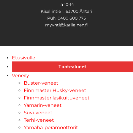
la 10-14
Kisällintie 1, 63700 Ähtäri
Puh. 0400 600 775
myynti@karilainen.fi
Etusivulle
Tuotealueet
Veneily
Buster-veneet
Finnmaster Husky-veneet
Finnmaster lasikuituveneet
Yamarin-veneet
Suvi-veneet
Terhi-veneet
Yamaha-perämoottorit