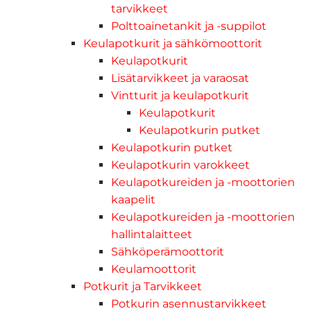
tarvikkeet
Polttoainetankit ja -suppilot
Keulapotkurit ja sähkömoottorit
Keulapotkurit
Lisätarvikkeet ja varaosat
Vintturit ja keulapotkurit
Keulapotkurit
Keulapotkurin putket
Keulapotkurin putket
Keulapotkurin varokkeet
Keulapotkureiden ja -moottorien
kaapelit
Keulapotkureiden ja -moottorien
hallintalaitteet
Sähköperämoottorit
Keulamoottorit
Potkurit ja Tarvikkeet
Potkurin asennustarvikkeet