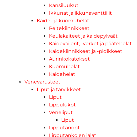
Kansiluukut
Ikkunat ja ikkunaventtiilit
Kaide- ja kuomuhelat
Peitekiinnikkeet
Keulakaiteet ja kaidepylväät
Kaidevaijerit, -verkot ja päätehelat
Kaidekiinnikkeet ja -pidikkeet
Aurinkokatokset
Kuomuhelat
Kaidehelat
Venevarusteet
Liput ja tarvikkeet
Liput
Lippulukot
Veneliput
Liput
Lipputangot
Lipputankojen jalat