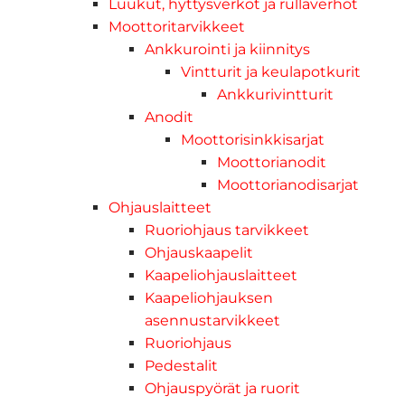
Luukut, hyttysverkot ja rullaverhot
Moottoritarvikkeet
Ankkurointi ja kiinnitys
Vintturit ja keulapotkurit
Ankkurivintturit
Anodit
Moottorisinkkisarjat
Moottorianodit
Moottorianodisarjat
Ohjauslaitteet
Ruoriohjaus tarvikkeet
Ohjauskaapelit
Kaapeliohjauslaitteet
Kaapeliohjauksen
asennustarvikkeet
Ruoriohjaus
Pedestalit
Ohjauspyörät ja ruorit