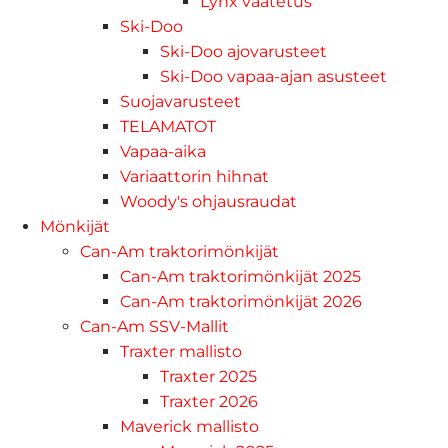
Lynx vaatetus
Ski-Doo
Ski-Doo ajovarusteet
Ski-Doo vapaa-ajan asusteet
Suojavarusteet
TELAMATOT
Vapaa-aika
Variaattorin hihnat
Woody's ohjausraudat
Mönkijät
Can-Am traktorimönkijät
Can-Am traktorimönkijät 2025
Can-Am traktorimönkijät 2026
Can-Am SSV-Mallit
Traxter mallisto
Traxter 2025
Traxter 2026
Maverick mallisto