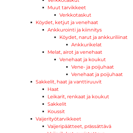
Verkkotaskut
Muut tarvikkeet
Verkkotaskut
Köydet, ketjut ja venehaat
Ankkurointi ja kiinnitys
Köydet, narut ja ankkuriliinat
Ankkurikelat
Melat, airot ja venehaat
Venehaat ja koukut
Vene- ja poijuhaat
Venehaat ja poijuhaat
Sakkelit, haat ja vanttiruuvit
Haat
Leikarit, renkaat ja koukut
Sakkelit
Koussit
Vaijerityötarvikkeet
Vaijeripäätteet, prässättävä