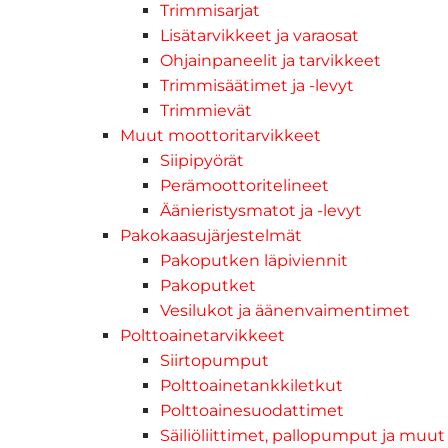
Trimmisarjat
Lisätarvikkeet ja varaosat
Ohjainpaneelit ja tarvikkeet
Trimmisäätimet ja -levyt
Trimmievät
Muut moottoritarvikkeet
Siipipyörät
Perämoottoritelineet
Äänieristysmatot ja -levyt
Pakokaasujärjestelmät
Pakoputken läpiviennit
Pakoputket
Vesilukot ja äänenvaimentimet
Polttoainetarvikkeet
Siirtopumput
Polttoainetankkiletkut
Polttoainesuodattimet
Säiliöliittimet, pallopumput ja muut