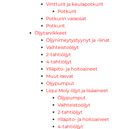
Vintturit ja keulapotkurit
Potkurit
Potkurin varaosat
Potkurit
Öljytarvikkeet
Öljynimeytystyynyt ja -liinat
Vaihteistoöljyt
2-tahtiöljyt
4-tahtiöljyt
Ylläpito- ja hoitoaineet
Muut rasvat
Öljypumput
Liqui Moly öljyt ja lisäaineet
Öljypumput
Vaihteistoöljyt
2-tahtiöljyt
Ylläpito- ja hoitoaineet
4-tahtiöljyt