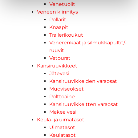
Venetuolit
Veneen kiinnitys
Pollarit
Knaapit
Trailerikoukut
Venerenkaat ja silmukkapultit/-
ruuvit
Vetourat
Kansiruuvikkeet
Jätevesi
Kansiruuvikkeiden varaosat
Muoviseokset
Polttoaine
Kansiruuvikkeitten varaosat
Makea vesi
Keula- ja uimatasot
Uimatasot
Keulatasot