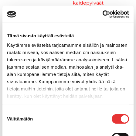
kaidepylväät
Kansiluukut, ikkunat ja verhot
Luukut, hyttysverkot ja
rullaverhot
Kansiluukut
Tämä sivusto käyttää evästeitä
Hyttysverkot
Käytämme evästeitä tarjoamamme sisällön ja mainosten
Verhot
räätälöimiseen, sosiaalisen median ominaisuuksien
Venetikkaat
tukemiseen ja kävijämäärämme analysoimiseen. Lisäksi
Uimatikkaat
jaamme sosiaalisen median, mainosalan ja analytiikka-
Kasettitikkaat
alan kumppaneillemme tietoja siitä, miten käytät
Keulatikkaat
sivustoamme. Kumppanimme voivat yhdistää näitä
Köysitikkaat
tietoja muihin tietoihin, joita olet antanut heille tai joita on
Kiinnikkeet ja tukijalat
kerätty, kun olet käyttänyt heidän palvelujaan.
Kävelysillat
Muut kiinnityshelat
Lisätietoja:
karilainen.fi/tietosuoja
Suostumuksen
Koukkupidike
Välttämätön
valinta
Pidike "clips", muovia
Lepuuttajan kiinnike