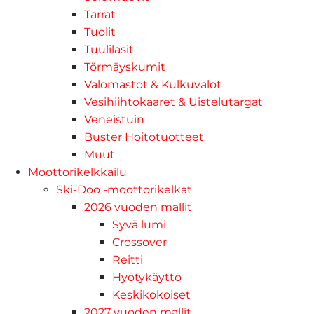
Tarrat
Tuolit
Tuulilasit
Törmäyskumit
Valomastot & Kulkuvalot
Vesihiihtokaaret & Uistelutargat
Veneistuin
Buster Hoitotuotteet
Muut
Moottorikelkkailu
Ski-Doo -moottorikelkat
2026 vuoden mallit
Syvä lumi
Crossover
Reitti
Hyötykäyttö
Keskikokoiset
2027 vuoden mallit