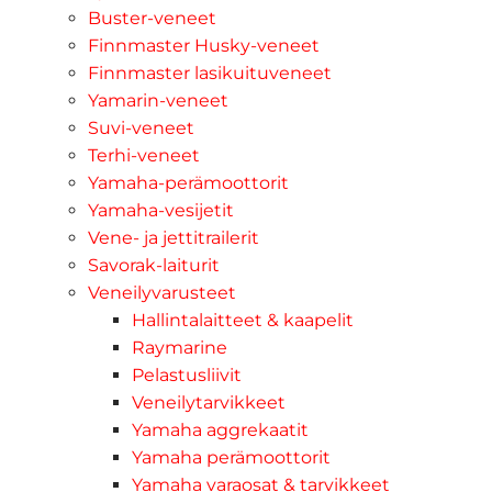
Buster-veneet
Finnmaster Husky-veneet
Finnmaster lasikuituveneet
Yamarin-veneet
Suvi-veneet
Terhi-veneet
Yamaha-perämoottorit
Yamaha-vesijetit
Vene- ja jettitrailerit
Savorak-laiturit
Veneilyvarusteet
Hallintalaitteet & kaapelit
Raymarine
Pelastusliivit
Veneilytarvikkeet
Yamaha aggrekaatit
Yamaha perämoottorit
Yamaha varaosat & tarvikkeet