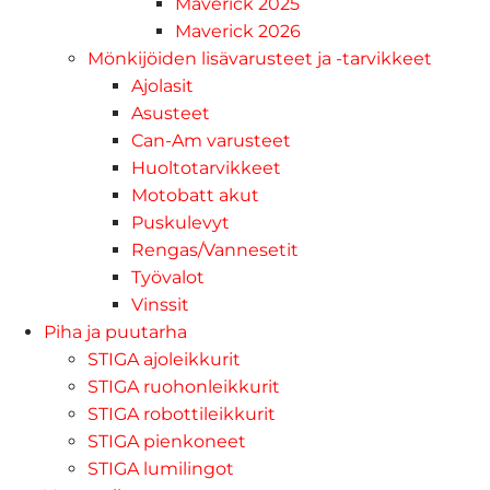
Maverick 2025
Maverick 2026
Mönkijöiden lisävarusteet ja -tarvikkeet
Ajolasit
Asusteet
Can-Am varusteet
Huoltotarvikkeet
Motobatt akut
Puskulevyt
Rengas/Vannesetit
Työvalot
Vinssit
Piha ja puutarha
STIGA ajoleikkurit
STIGA ruohonleikkurit
STIGA robottileikkurit
STIGA pienkoneet
STIGA lumilingot