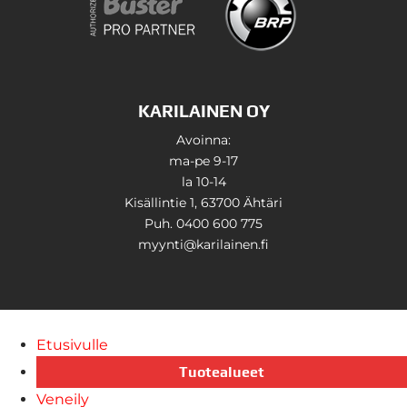
KARILAINEN OY
Avoinna:
ma-pe 9-17
la 10-14
Kisällintie 1, 63700 Ähtäri
Puh. 0400 600 775
myynti@karilainen.fi
Etusivulle
Tuotealueet
Veneily