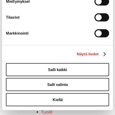
Mieltymykset
Tuulilasin kiinnike
Reuna-, köli-, törmäyslistat ja kansikate
Törmäyslista
Tilastot
Kansikate
Reuna- ja ikkunalistat
Markkinointi
Alumiinilistat
Kävelysillat ja Taavetit
Kiinnitysvarret
Näytä tiedot
SUP-laudan telineet
Kuljetusrampit
Askelmat
Salli kaikki
Kuljetusramppien tarvikkeet
Kädensija, metallia
Salli valinta
Taavetit
Venetuolit ja -tuolinjalat
Liukukoneistot
Kiellä
Tuolinjalat
Tuolit