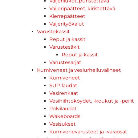
Vaijerilukot, puristettava
Vaijeripäätteet, kiristettävä
Kierrepäätteet
Vaijerityökalut
Varustekassit
Reput ja kassit
Varustesäkit
Reput ja kassit
Varustesarjat
Kumiveneet ja vesiurheiluvälineet
Kumiveneet
SUP-laudat
Vesirenkaat
Vesihiihtoköydet, -koukut ja -peilit
Polvilaudat
Wakeboards
Vesisukset
Kumivenevarusteet ja -varaosat