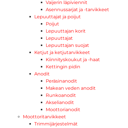
Vaijerin läpiviennit
Asennussarjat ja -tarvikkeet
Lepuuttajat ja poijut
Poijut
Lepuuttajan korit
Lepuuttajat
Lepuuttajan suojat
Ketjut ja ketjutarvikkeet
Kiinnityskoukut ja -haat
Kettingin pidin
Anodit
Peräsinanodit
Makean veden anodit
Runkoanodit
Akselianodit
Moottorianodit
Moottoritarvikkeet
Trimmijärjestelmät