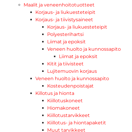
Maalit ja veneenhoitotuotteet
Korjaus- ja liukuesteteipit
Korjaus- ja tiivistysaineet
Korjaus- ja liukuesteteipit
Polyesterihartsi
Liimat ja epoksit
Veneen huolto ja kunnossapito
Liimat ja epoksit
Kitit ja tiivisteet
Lujitemuovin korjaus
Veneen huolto ja kunnossapito
Kosteudenpoistajat
Killotus ja hionta
Kiillotuskoneet
Hiomakoneet
Kiillotustarvikkeet
Kiillotus- ja hiontapaketit
Muut tarvikkeet