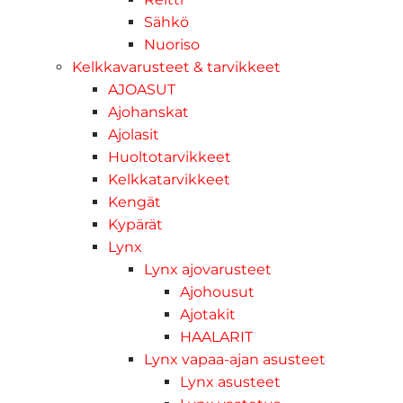
Sähkö
Nuoriso
Kelkkavarusteet & tarvikkeet
AJOASUT
Ajohanskat
Ajolasit
Huoltotarvikkeet
Kelkkatarvikkeet
Kengät
Kypärät
Lynx
Lynx ajovarusteet
Ajohousut
Ajotakit
HAALARIT
Lynx vapaa-ajan asusteet
Lynx asusteet