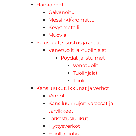
Hankaimet
Galvanoitu
Messinki/kromattu
Kevytmetalli
Muovia
Kalusteet, sisustus ja astiat
Venetuolit ja -tuolinjalat
Pöydät ja istuimet
Venetuolit
Tuolinjalat
Tuolit
Kansiluukut, ikkunat ja verhot
Verhot
Kansiluukkujen varaosat ja
tarvikkeet
Tarkastusluukut
Hyttysverkot
Huoltoluukut