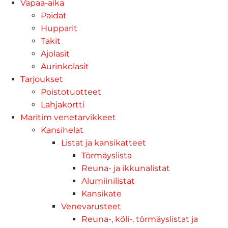
Vapaa-aika
Paidat
Hupparit
Takit
Ajolasit
Aurinkolasit
Tarjoukset
Poistotuotteet
Lahjakortti
Maritim venetarvikkeet
Kansihelat
Listat ja kansikatteet
Törmäyslista
Reuna- ja ikkunalistat
Alumiinilistat
Kansikate
Venevarusteet
Reuna-, köli-, törmäyslistat ja