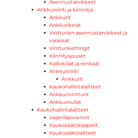
Asennustarvikkeet
Ankkurointi ja kiinnitys
Ankkurit
Ankkurikelat
Vintturien asennustarvikkeet ja
varaosat
Vintturikettingit
Kiinnitysjouset
Kalliokiilat ja renkaat
Ankkurointi
Ankkurit
Kaukohallintalaitteet
Ankkurivintturit
Ankkurirullat
Kaukohallintalaitteet
Vaijeriläpiviennit
Kaukosäätökaapelit
Kaukosäätölaitteet