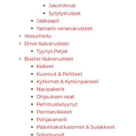
Jakohihnat
Sytytystulpat
Jääkaapit
Yamarin venevarusteet
Vesiurheilu
Drive lisävarusteet
Tyynyt,Patjat
Buster-lisävarusteet
Kaiteet
Kuomut & Peitteet
Kytkimet & Kytkinpaneeli
Navipaketit
Ohjauksen osat
Pehmustetyynyt
Pientarvikkeet
Pohjavanerit
Päävirtakatkaisimet & Sulakkeet
Solumuovit