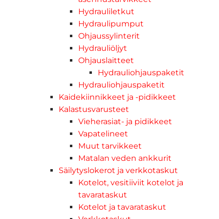
Hydrauliletkut
Hydraulipumput
Ohjaussylinterit
Hydrauliöljyt
Ohjauslaitteet
Hydrauliohjauspaketit
Hydrauliohjauspaketit
Kaidekiinnikkeet ja -pidikkeet
Kalastusvarusteet
Vieherasiat- ja pidikkeet
Vapatelineet
Muut tarvikkeet
Matalan veden ankkurit
Säilytyslokerot ja verkkotaskut
Kotelot, vesitiiviit kotelot ja
tavarataskut
Kotelot ja tavarataskut