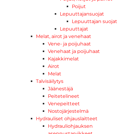
Poijut
Lepuuttajansuojat
Lepuuttajan suojat
Lepuuttajat
Melat, airot ja venehaat
Vene- ja poijuhaat
Venehaat ja poijuhaat
Kajakkimelat
Airot
Melat
Talvisäilytys
Jäänestäjä
Peitetelineet
Venepeitteet
Nostojärjestelmä
Hydrauliset ohjauslaitteet
Hydrauliohjauksen
asennustarvikkeet