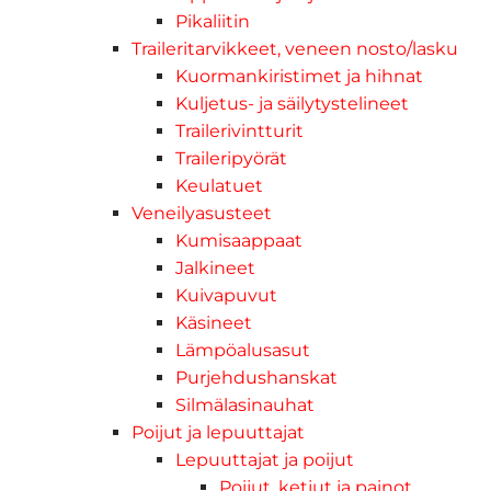
Pikaliitin
Traileritarvikkeet, veneen nosto/lasku
Kuormankiristimet ja hihnat
Kuljetus- ja säilytystelineet
Trailerivintturit
Traileripyörät
Keulatuet
Veneilyasusteet
Kumisaappaat
Jalkineet
Kuivapuvut
Käsineet
Lämpöalusasut
Purjehdushanskat
Silmälasinauhat
Poijut ja lepuuttajat
Lepuuttajat ja poijut
Poijut, ketjut ja painot