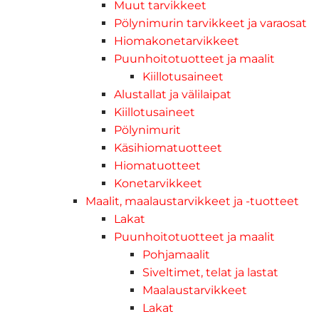
Muut tarvikkeet
Pölynimurin tarvikkeet ja varaosat
Hiomakonetarvikkeet
Puunhoitotuotteet ja maalit
Kiillotusaineet
Alustallat ja välilaipat
Kiillotusaineet
Pölynimurit
Käsihiomatuotteet
Hiomatuotteet
Konetarvikkeet
Maalit, maalaustarvikkeet ja -tuotteet
Lakat
Puunhoitotuotteet ja maalit
Pohjamaalit
Siveltimet, telat ja lastat
Maalaustarvikkeet
Lakat