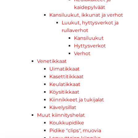
kaidepylväät
Kansiluukut, ikkunat ja verhot
Luukut, hyttysverkot ja
rullaverhot
Kansiluukut
Hyttysverkot
Verhot
Venetikkaat
Uimatikkaat
Kasettitikkaat
Keulatikkaat
Köysitikkaat
Kiinnikkeet ja tukijalat
Kävelysillat
Muut kiinnityshelat
Koukkupidike
Pidike "clips", muovia