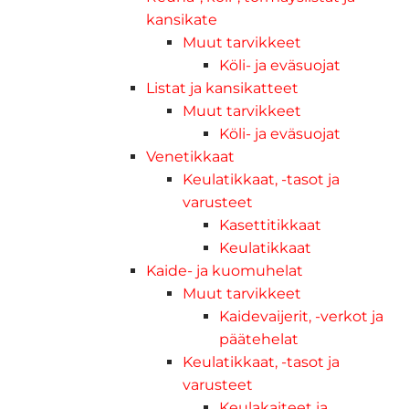
kansikate
Muut tarvikkeet
Köli- ja eväsuojat
Listat ja kansikatteet
Muut tarvikkeet
Köli- ja eväsuojat
Venetikkaat
Keulatikkaat, -tasot ja
varusteet
Kasettitikkaat
Keulatikkaat
Kaide- ja kuomuhelat
Muut tarvikkeet
Kaidevaijerit, -verkot ja
päätehelat
Keulatikkaat, -tasot ja
varusteet
Keulakaiteet ja