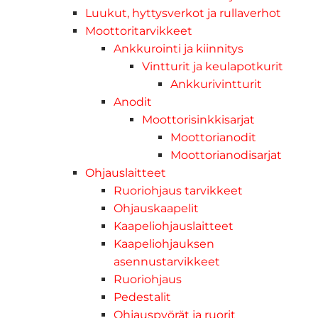
Luukut, hyttysverkot ja rullaverhot
Moottoritarvikkeet
Ankkurointi ja kiinnitys
Vintturit ja keulapotkurit
Ankkurivintturit
Anodit
Moottorisinkkisarjat
Moottorianodit
Moottorianodisarjat
Ohjauslaitteet
Ruoriohjaus tarvikkeet
Ohjauskaapelit
Kaapeliohjauslaitteet
Kaapeliohjauksen
asennustarvikkeet
Ruoriohjaus
Pedestalit
Ohjauspyörät ja ruorit