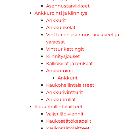
Asennustarvikkeet
Ankkurointi ja kiinnitys
Ankkurit
Ankkurikelat
Vintturien asennustarvikkeet ja
varaosat
Vintturikettingit
Kiinnitysjouset
Kalliokiilat ja renkaat
Ankkurointi
Ankkurit
Kaukohallintalaitteet
Ankkurivintturit
Ankkurirullat
Kaukohallintalaitteet
Vaijeriläpiviennit
Kaukosäätökaapelit
Kaukosäätölaitteet