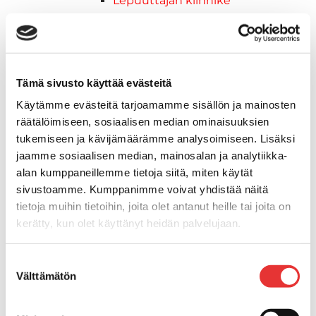
Lepuuttajan kiinnike
Tuulilasin kiinnike
Reuna-, köli-, törmäyslistat ja kansikate
Törmäyslista
Kansikate
Tämä sivusto käyttää evästeitä
Reuna- ja ikkunalistat
Käytämme evästeitä tarjoamamme sisällön ja mainosten
Alumiinilistat
räätälöimiseen, sosiaalisen median ominaisuuksien
Kävelysillat ja Taavetit
tukemiseen ja kävijämäärämme analysoimiseen. Lisäksi
Kiinnitysvarret
jaamme sosiaalisen median, mainosalan ja analytiikka-
SUP-laudan telineet
alan kumppaneillemme tietoja siitä, miten käytät
Kuljetusrampit
sivustoamme. Kumppanimme voivat yhdistää näitä
Askelmat
tietoja muihin tietoihin, joita olet antanut heille tai joita on
Kuljetusramppien tarvikkeet
kerätty, kun olet käyttänyt heidän palvelujaan.
Kädensija, metallia
Taavetit
Lisätietoja:
karilainen.fi/tietosuoja
Suostumuksen
Venetuolit ja -tuolinjalat
Välttämätön
valinta
Liukukoneistot
Tuolinjalat