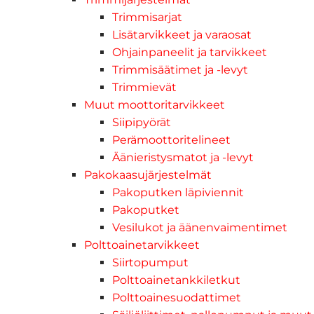
Trimmisarjat
Lisätarvikkeet ja varaosat
Ohjainpaneelit ja tarvikkeet
Trimmisäätimet ja -levyt
Trimmievät
Muut moottoritarvikkeet
Siipipyörät
Perämoottoritelineet
Äänieristysmatot ja -levyt
Pakokaasujärjestelmät
Pakoputken läpiviennit
Pakoputket
Vesilukot ja äänenvaimentimet
Polttoainetarvikkeet
Siirtopumput
Polttoainetankkiletkut
Polttoainesuodattimet