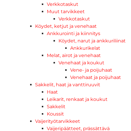
Verkkotaskut
Muut tarvikkeet
Verkkotaskut
Köydet, ketjut ja venehaat
Ankkurointi ja kiinnitys
Köydet, narut ja ankkuriliinat
Ankkurikelat
Melat, airot ja venehaat
Venehaat ja koukut
Vene- ja poijuhaat
Venehaat ja poijuhaat
Sakkelit, haat ja vanttiruuvit
Haat
Leikarit, renkaat ja koukut
Sakkelit
Koussit
Vaijerityötarvikkeet
Vaijeripäätteet, prässättävä