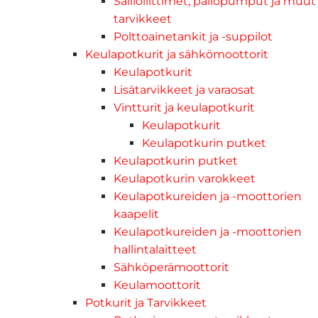
Säiliöliittimet, pallopumput ja muut
tarvikkeet
Polttoainetankit ja -suppilot
Keulapotkurit ja sähkömoottorit
Keulapotkurit
Lisätarvikkeet ja varaosat
Vintturit ja keulapotkurit
Keulapotkurit
Keulapotkurin putket
Keulapotkurin putket
Keulapotkurin varokkeet
Keulapotkureiden ja -moottorien
kaapelit
Keulapotkureiden ja -moottorien
hallintalaitteet
Sähköperämoottorit
Keulamoottorit
Potkurit ja Tarvikkeet