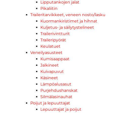
Lipputankojen jalat
Pikaliitin
Traileritarvikkeet, veneen nosto/lasku
Kuormankiristimet ja hihnat
Kuljetus- ja säilytystelineet
Trailerivintturit
Traileripyörät
Keulatuet
Veneilyasusteet
Kumisaappaat
Jalkineet
Kuivapuvut
Käsineet
Lämpöalusasut
Purjehdushanskat
Silmälasinauhat
Poijut ja lepuuttajat
Lepuuttajat ja poijut