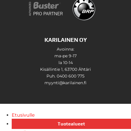
KARILAINEN OY
Avoinna:
ma-pe 9-17
la 10-14
Kisällintie 1, 63700 Ähtäri
Puh. 0400 600 775
myynti@karilainen.fi
Etusivulle
Tuotealueet