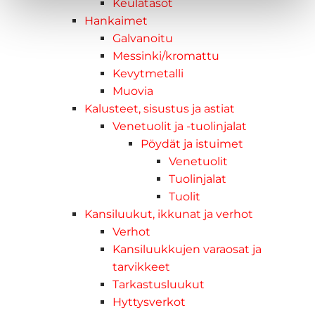
Keulatasot
Hankaimet
Galvanoitu
Messinki/kromattu
Kevytmetalli
Muovia
Kalusteet, sisustus ja astiat
Venetuolit ja -tuolinjalat
Pöydät ja istuimet
Venetuolit
Tuolinjalat
Tuolit
Kansiluukut, ikkunat ja verhot
Verhot
Kansiluukkujen varaosat ja
tarvikkeet
Tarkastusluukut
Hyttysverkot