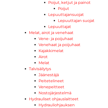
Poijut, ketjut ja painot
Poijut
Lepuuttajansuojat
Lepuuttajan suojat
Lepuuttajat
Melat, airot ja venehaat
Vene- ja poijuhaat
Venehaat ja poijuhaat
Kajakkimelat
Airot
Melat
Talvisäilytys
Jäänestäjä
Peitetelineet
Venepeitteet
Nostojärjestelmä
Hydrauliset ohjauslaitteet
Hydrauliohjauksen