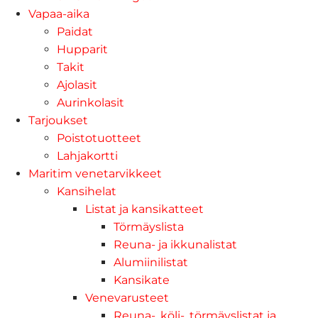
Vapaa-aika
Paidat
Hupparit
Takit
Ajolasit
Aurinkolasit
Tarjoukset
Poistotuotteet
Lahjakortti
Maritim venetarvikkeet
Kansihelat
Listat ja kansikatteet
Törmäyslista
Reuna- ja ikkunalistat
Alumiinilistat
Kansikate
Venevarusteet
Reuna-, köli-, törmäyslistat ja