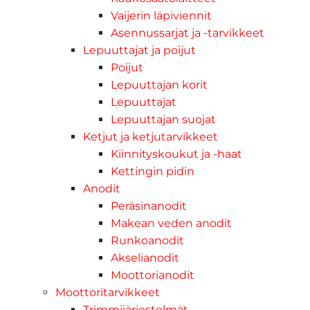
Vaijerin läpiviennit
Asennussarjat ja -tarvikkeet
Lepuuttajat ja poijut
Poijut
Lepuuttajan korit
Lepuuttajat
Lepuuttajan suojat
Ketjut ja ketjutarvikkeet
Kiinnityskoukut ja -haat
Kettingin pidin
Anodit
Peräsinanodit
Makean veden anodit
Runkoanodit
Akselianodit
Moottorianodit
Moottoritarvikkeet
Trimmijärjestelmät