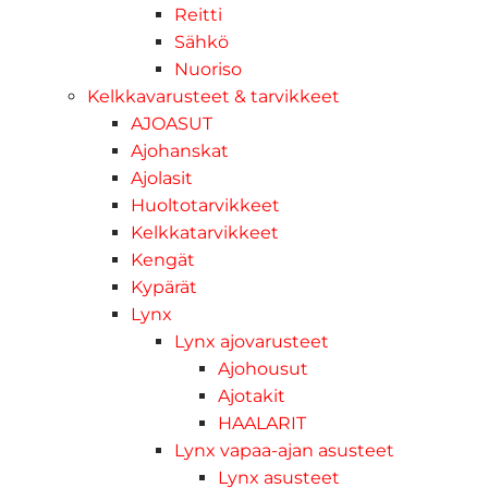
Reitti
Sähkö
Nuoriso
Kelkkavarusteet & tarvikkeet
AJOASUT
Ajohanskat
Ajolasit
Huoltotarvikkeet
Kelkkatarvikkeet
Kengät
Kypärät
Lynx
Lynx ajovarusteet
Ajohousut
Ajotakit
HAALARIT
Lynx vapaa-ajan asusteet
Lynx asusteet