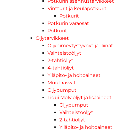
Potkurin asennustarvikkeet
Vintturit ja keulapotkurit
Potkurit
Potkurin varaosat
Potkurit
Öljytarvikkeet
Öljynimeytystyynyt ja -liinat
Vaihteistoöljyt
2-tahtiöljyt
4-tahtiöljyt
Ylläpito- ja hoitoaineet
Muut rasvat
Öljypumput
Liqui Moly öljyt ja lisäaineet
Öljypumput
Vaihteistoöljyt
2-tahtiöljyt
Ylläpito- ja hoitoaineet