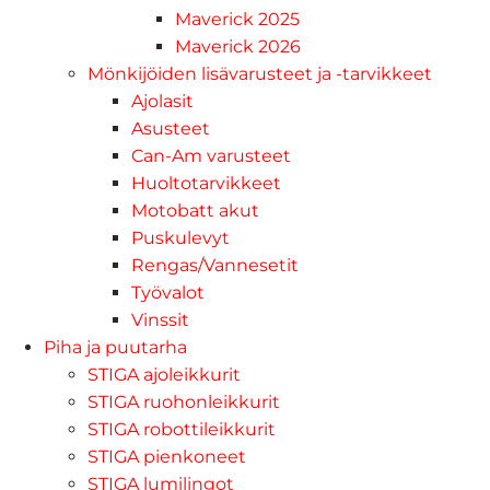
Maverick 2025
Maverick 2026
Mönkijöiden lisävarusteet ja -tarvikkeet
Ajolasit
Asusteet
Can-Am varusteet
Huoltotarvikkeet
Motobatt akut
Puskulevyt
Rengas/Vannesetit
Työvalot
Vinssit
Piha ja puutarha
STIGA ajoleikkurit
STIGA ruohonleikkurit
STIGA robottileikkurit
STIGA pienkoneet
STIGA lumilingot