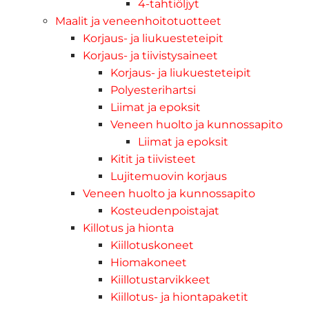
4-tahtiöljyt
Maalit ja veneenhoitotuotteet
Korjaus- ja liukuesteteipit
Korjaus- ja tiivistysaineet
Korjaus- ja liukuesteteipit
Polyesterihartsi
Liimat ja epoksit
Veneen huolto ja kunnossapito
Liimat ja epoksit
Kitit ja tiivisteet
Lujitemuovin korjaus
Veneen huolto ja kunnossapito
Kosteudenpoistajat
Killotus ja hionta
Kiillotuskoneet
Hiomakoneet
Kiillotustarvikkeet
Kiillotus- ja hiontapaketit