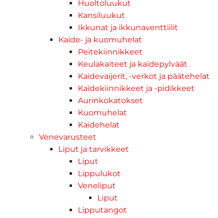
Huoltoluukut
Kansiluukut
Ikkunat ja ikkunaventtiilit
Kaide- ja kuomuhelat
Peitekiinnikkeet
Keulakaiteet ja kaidepylväät
Kaidevaijerit, -verkot ja päätehelat
Kaidekiinnikkeet ja -pidikkeet
Aurinkokatokset
Kuomuhelat
Kaidehelat
Venevarusteet
Liput ja tarvikkeet
Liput
Lippulukot
Veneliput
Liput
Lipputangot