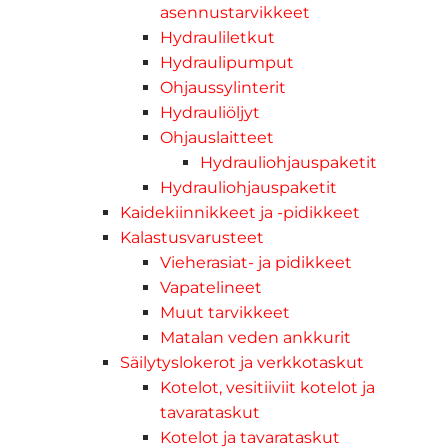
asennustarvikkeet
Hydrauliletkut
Hydraulipumput
Ohjaussylinterit
Hydrauliöljyt
Ohjauslaitteet
Hydrauliohjauspaketit
Hydrauliohjauspaketit
Kaidekiinnikkeet ja -pidikkeet
Kalastusvarusteet
Vieherasiat- ja pidikkeet
Vapatelineet
Muut tarvikkeet
Matalan veden ankkurit
Säilytyslokerot ja verkkotaskut
Kotelot, vesitiiviit kotelot ja
tavarataskut
Kotelot ja tavarataskut