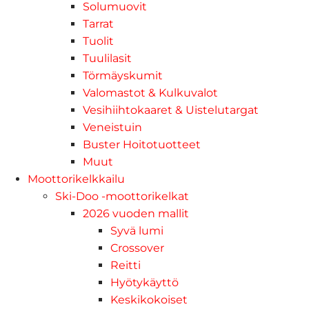
Solumuovit
Tarrat
Tuolit
Tuulilasit
Törmäyskumit
Valomastot & Kulkuvalot
Vesihiihtokaaret & Uistelutargat
Veneistuin
Buster Hoitotuotteet
Muut
Moottorikelkkailu
Ski-Doo -moottorikelkat
2026 vuoden mallit
Syvä lumi
Crossover
Reitti
Hyötykäyttö
Keskikokoiset