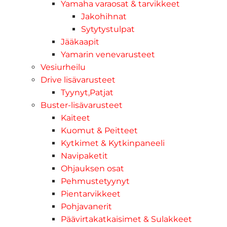
Yamaha varaosat & tarvikkeet
Jakohihnat
Sytytystulpat
Jääkaapit
Yamarin venevarusteet
Vesiurheilu
Drive lisävarusteet
Tyynyt,Patjat
Buster-lisävarusteet
Kaiteet
Kuomut & Peitteet
Kytkimet & Kytkinpaneeli
Navipaketit
Ohjauksen osat
Pehmustetyynyt
Pientarvikkeet
Pohjavanerit
Päävirtakatkaisimet & Sulakkeet