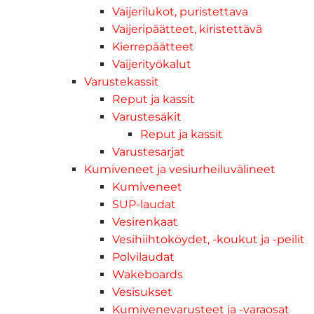
Vaijerilukot, puristettava
Vaijeripäätteet, kiristettävä
Kierrepäätteet
Vaijerityökalut
Varustekassit
Reput ja kassit
Varustesäkit
Reput ja kassit
Varustesarjat
Kumiveneet ja vesiurheiluvälineet
Kumiveneet
SUP-laudat
Vesirenkaat
Vesihiihtoköydet, -koukut ja -peilit
Polvilaudat
Wakeboards
Vesisukset
Kumivenevarusteet ja -varaosat