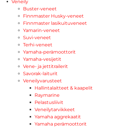
Veneily
Buster-veneet
Finnmaster Husky-veneet
Finnmaster lasikuituveneet
Yamarin-veneet
Suvi-veneet
Terhi-veneet
Yamaha-perämoottorit
Yamaha-vesijetit
Vene- ja jettitrailerit
Savorak-laiturit
Veneilyvarusteet
Hallintalaitteet & kaapelit
Raymarine
Pelastusliivit
Veneilytarvikkeet
Yamaha aggrekaatit
Yamaha perämoottorit