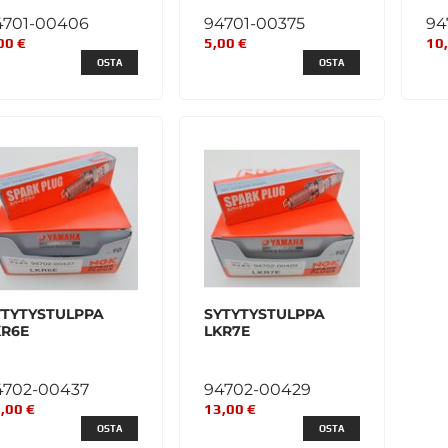
4701-00406
94701-00375
94
00 €
5,00 €
10
OSTA
OSTA
YTYTYSTULPPA
SYTYTYSTULPPA
KR6E
LKR7E
4702-00437
94702-00429
,00 €
13,00 €
OSTA
OSTA