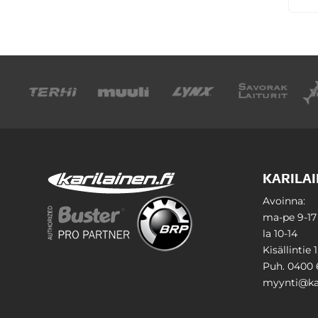
KARILAI
Avoinna:
ma-pe 9-17
la 10-14
Kisällintie 
Puh. 0400 
myynti@kar