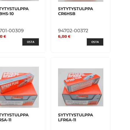
TYTYSTULPPA
SYTYTYSTULPPA
9HS-10
CR6HSB
701-00309
94702-00372
0 €
6,00 €
OSTA
OSTA
TYTYSTULPPA
SYTYTYSTULPPA
R5A-11
LFR6A-11