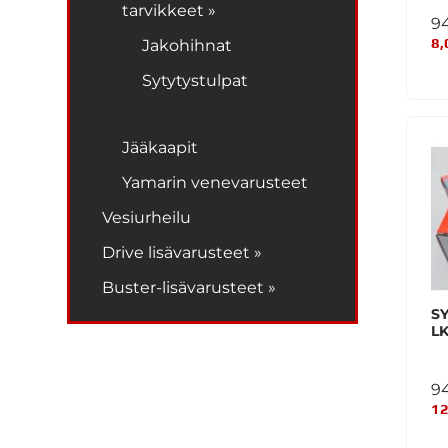
tarvikkeet »
9
8,
Jakohihnat
Sytytystulpat
Jääkaapit
Yamarin venevarusteet
Vesiurheilu
Drive lisävarusteet »
Buster-lisävarusteet »
S
L
9
12