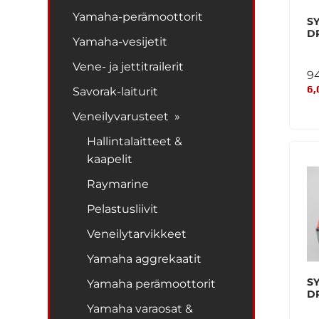
Yamaha-perämoottorit
S
D
Yamaha-vesijetit
Vene- ja jettitrailerit
9
6,
Savorak-laiturit
Veneilyvarusteet »
Hallintalaitteet &
kaapelit
Raymarine
Pelastusliivit
Veneilytarvikkeet
Yamaha aggrekaatit
S
Yamaha perämoottorit
D
Yamaha varaosat &