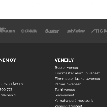
NEN OY
VENEILY
Buster-veneet
Finnmaster alumiiniveneet
Finnmaster lasikuituveneet
1, 63700 Ähtäri
Yamarin-veneet
600 775
Terhi-veneet
ilainen.fi
Suvi-veneet
Yamaha-perämoottorit
Veneilyvarusteet