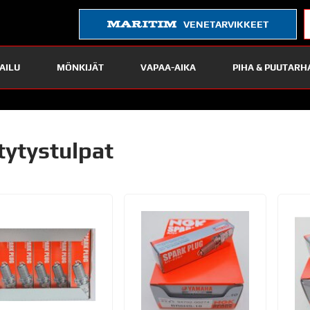
VENETARVIKKEET
AILU
MÖNKIJÄT
VAPAA-AIKA
PIHA & PUUTARH
tytystulpat