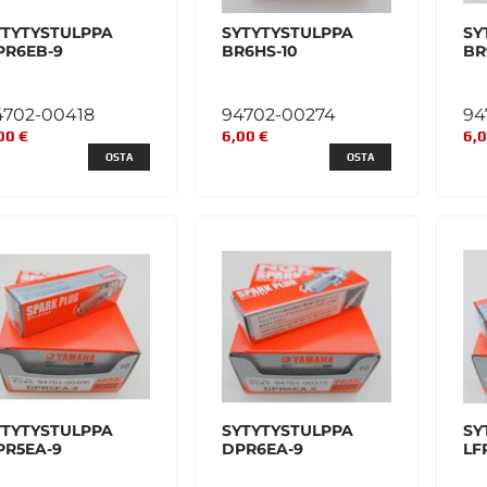
YTYTYSTULPPA
SYTYTYSTULPPA
SY
PR6EB-9
BR6HS-10
BR
4702-00418
94702-00274
94
00 €
6,00 €
6,0
OSTA
OSTA
YTYTYSTULPPA
SYTYTYSTULPPA
SY
PR5EA-9
DPR6EA-9
LF