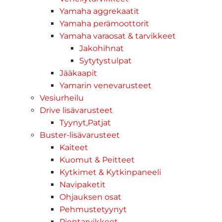
Yamaha aggrekaatit
Yamaha perämoottorit
Yamaha varaosat & tarvikkeet
Jakohihnat
Sytytystulpat
Jääkaapit
Yamarin venevarusteet
Vesiurheilu
Drive lisävarusteet
Tyynyt,Patjat
Buster-lisävarusteet
Kaiteet
Kuomut & Peitteet
Kytkimet & Kytkinpaneeli
Navipaketit
Ohjauksen osat
Pehmustetyynyt
Pientarvikkeet