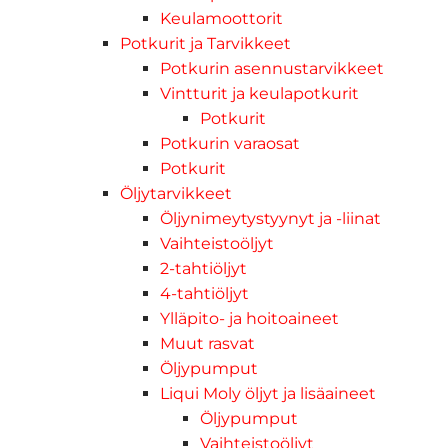
Keulamoottorit
Potkurit ja Tarvikkeet
Potkurin asennustarvikkeet
Vintturit ja keulapotkurit
Potkurit
Potkurin varaosat
Potkurit
Öljytarvikkeet
Öljynimeytystyynyt ja -liinat
Vaihteistoöljyt
2-tahtiöljyt
4-tahtiöljyt
Ylläpito- ja hoitoaineet
Muut rasvat
Öljypumput
Liqui Moly öljyt ja lisäaineet
Öljypumput
Vaihteistoöljyt