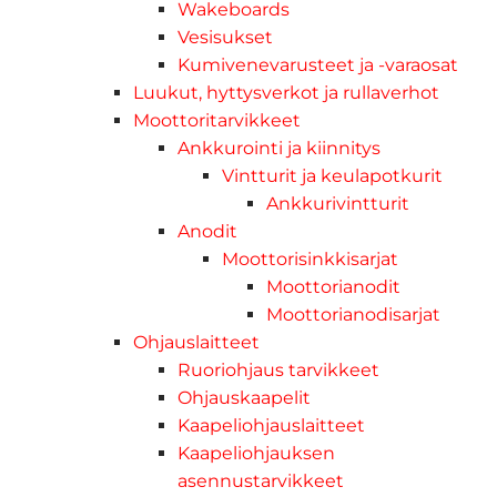
Wakeboards
Vesisukset
Kumivenevarusteet ja -varaosat
Luukut, hyttysverkot ja rullaverhot
Moottoritarvikkeet
Ankkurointi ja kiinnitys
Vintturit ja keulapotkurit
Ankkurivintturit
Anodit
Moottorisinkkisarjat
Moottorianodit
Moottorianodisarjat
Ohjauslaitteet
Ruoriohjaus tarvikkeet
Ohjauskaapelit
Kaapeliohjauslaitteet
Kaapeliohjauksen
asennustarvikkeet