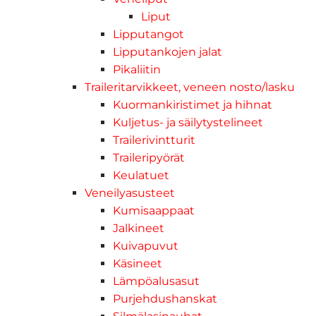
Liput
Lipputangot
Lipputankojen jalat
Pikaliitin
Traileritarvikkeet, veneen nosto/lasku
Kuormankiristimet ja hihnat
Kuljetus- ja säilytystelineet
Trailerivintturit
Traileripyörät
Keulatuet
Veneilyasusteet
Kumisaappaat
Jalkineet
Kuivapuvut
Käsineet
Lämpöalusasut
Purjehdushanskat