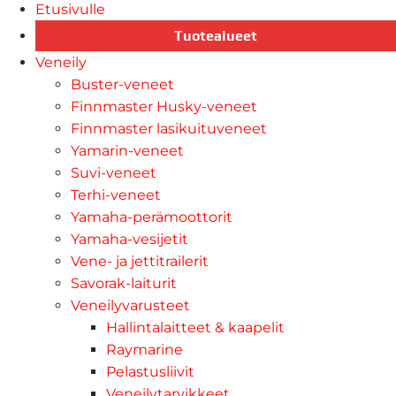
Etusivulle
Tuotealueet
Veneily
Buster-veneet
Finnmaster Husky-veneet
Finnmaster lasikuituveneet
Yamarin-veneet
Suvi-veneet
Terhi-veneet
Yamaha-perämoottorit
Yamaha-vesijetit
Vene- ja jettitrailerit
Savorak-laiturit
Veneilyvarusteet
Hallintalaitteet & kaapelit
Raymarine
Pelastusliivit
Veneilytarvikkeet