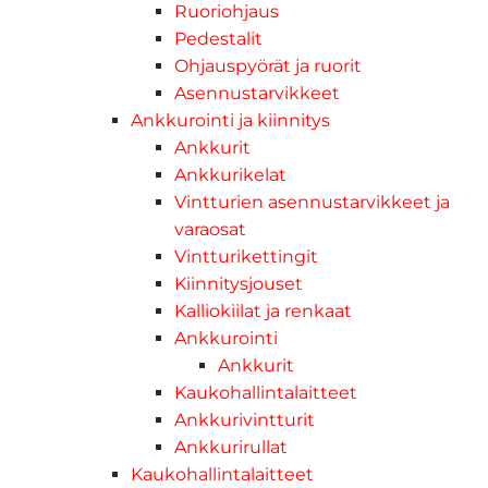
Ruoriohjaus
Pedestalit
Ohjauspyörät ja ruorit
Asennustarvikkeet
Ankkurointi ja kiinnitys
Ankkurit
Ankkurikelat
Vintturien asennustarvikkeet ja
varaosat
Vintturikettingit
Kiinnitysjouset
Kalliokiilat ja renkaat
Ankkurointi
Ankkurit
Kaukohallintalaitteet
Ankkurivintturit
Ankkurirullat
Kaukohallintalaitteet