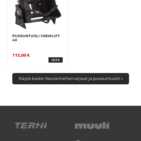
PUOSUNTUOLI CREWLIFT
40
115,00 €
OSTA
Näytä kaikki Keulamiehenvaljaat ja puosuntuolit »