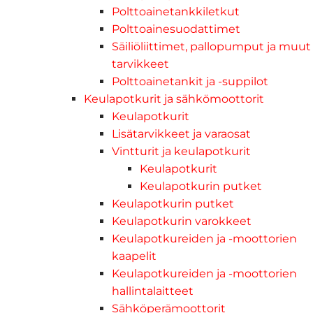
Polttoainetankkiletkut
Polttoainesuodattimet
Säiliöliittimet, pallopumput ja muut
tarvikkeet
Polttoainetankit ja -suppilot
Keulapotkurit ja sähkömoottorit
Keulapotkurit
Lisätarvikkeet ja varaosat
Vintturit ja keulapotkurit
Keulapotkurit
Keulapotkurin putket
Keulapotkurin putket
Keulapotkurin varokkeet
Keulapotkureiden ja -moottorien
kaapelit
Keulapotkureiden ja -moottorien
hallintalaitteet
Sähköperämoottorit