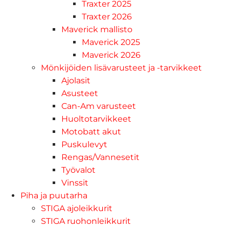
Traxter 2025
Traxter 2026
Maverick mallisto
Maverick 2025
Maverick 2026
Mönkijöiden lisävarusteet ja -tarvikkeet
Ajolasit
Asusteet
Can-Am varusteet
Huoltotarvikkeet
Motobatt akut
Puskulevyt
Rengas/Vannesetit
Työvalot
Vinssit
Piha ja puutarha
STIGA ajoleikkurit
STIGA ruohonleikkurit