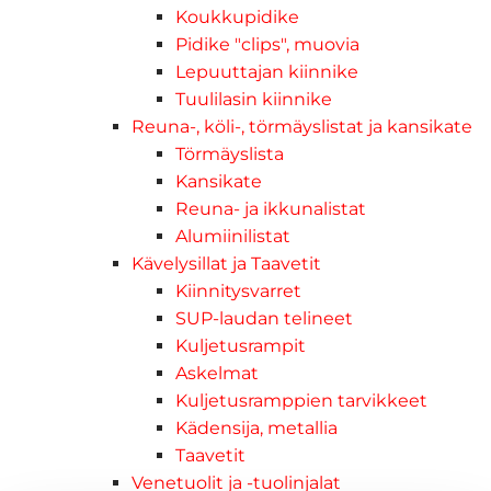
Koukkupidike
Pidike "clips", muovia
Lepuuttajan kiinnike
Tuulilasin kiinnike
Reuna-, köli-, törmäyslistat ja kansikate
Törmäyslista
Kansikate
Reuna- ja ikkunalistat
Alumiinilistat
Kävelysillat ja Taavetit
Kiinnitysvarret
SUP-laudan telineet
Kuljetusrampit
Askelmat
Kuljetusramppien tarvikkeet
Kädensija, metallia
Taavetit
Venetuolit ja -tuolinjalat