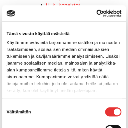
Liukukoneistot
Tuolinjalat
Tuolit
Venetuolit
Veneen kiinnitys
Tämä sivusto käyttää evästeitä
Pollarit
Käytämme evästeitä tarjoamamme sisällön ja mainosten
Knaapit
räätälöimiseen, sosiaalisen median ominaisuuksien
Trailerikoukut
tukemiseen ja kävijämäärämme analysoimiseen. Lisäksi
Venerenkaat ja silmukkapultit/-
jaamme sosiaalisen median, mainosalan ja analytiikka-
ruuvit
alan kumppaneillemme tietoja siitä, miten käytät
Vetourat
sivustoamme. Kumppanimme voivat yhdistää näitä
Kansiruuvikkeet
tietoja muihin tietoihin, joita olet antanut heille tai joita on
Jätevesi
kerätty, kun olet käyttänyt heidän palvelujaan.
Kansiruuvikkeiden varaosat
Lisätietoja:
karilainen.fi/tietosuoja
Muoviseokset
Suostumuksen
Välttämätön
Polttoaine
valinta
Kansiruuvikkeitten varaosat
Makea vesi