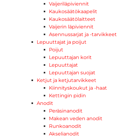
Vaijeriläpiviennit
Kaukosäätökaapelit
Kaukosäätölaitteet
Vaijerin läpiviennit
Asennussarjat ja -tarvikkeet
Lepuuttajat ja poijut
Poijut
Lepuuttajan korit
Lepuuttajat
Lepuuttajan suojat
Ketjut ja ketjutarvikkeet
Kiinnityskoukut ja -haat
Kettingin pidin
Anodit
Peräsinanodit
Makean veden anodit
Runkoanodit
Akselianodit