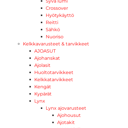
Syvä lumi
Crossover
Hyötykäyttö
Reitti
Sähkö
Nuoriso
Kelkkavarusteet & tarvikkeet
AJOASUT
Ajohanskat
Ajolasit
Huoltotarvikkeet
Kelkkatarvikkeet
Kengät
Kypärät
Lynx
Lynx ajovarusteet
Ajohousut
Ajotakit