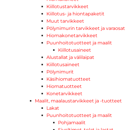
Kiillotustarvikkeet
Kiillotus- ja hiontapaketit
Muut tarvikkeet
Pölynimurin tarvikkeet ja varaosat
Hiomakonetarvikkeet
Puunhoitotuotteet ja maalit
Kiillotusaineet
Alustallat ja välilaipat
Kiillotusaineet
Pölynimurit
Käsihiomatuotteet
Hiomatuotteet
Konetarvikkeet
Maalit, maalaustarvikkeet ja -tuotteet
Lakat
Puunhoitotuotteet ja maalit
Pohjamaalit
Siveltimet, telat ja lastat