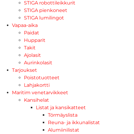
STIGA robottileikkurit
STIGA pienkoneet
STIGA lumilingot
Vapaa-aika
Paidat
Hupparit
Takit
Ajolasit
Aurinkolasit
Tarjoukset
Poistotuotteet
Lahjakortti
Maritim venetarvikkeet
Kansihelat
Listat ja kansikatteet
Törmäyslista
Reuna- ja ikkunalistat
Alumiinilistat