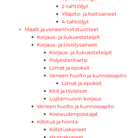
2-tahtiöljyt
Ylläpito- ja hoitoaineet
4-tahtiöljyt
Maalit ja veneenhoitotuotteet
Korjaus- ja liukuesteteipit
Korjaus- ja tiivistysaineet
Korjaus- ja liukuesteteipit
Polyesterihartsi
Liimat ja epoksit
Veneen huolto ja kunnossapito
Liimat ja epoksit
Kitit ja tiivisteet
Lujitemuovin korjaus
Veneen huolto ja kunnossapito
Kosteudenpoistajat
Killotus ja hionta
Kiillotuskoneet
Hiomakoneet