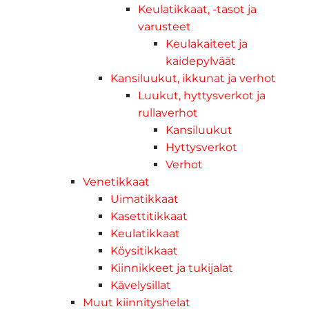
Keulatikkaat, -tasot ja
varusteet
Keulakaiteet ja
kaidepylväät
Kansiluukut, ikkunat ja verhot
Luukut, hyttysverkot ja
rullaverhot
Kansiluukut
Hyttysverkot
Verhot
Venetikkaat
Uimatikkaat
Kasettitikkaat
Keulatikkaat
Köysitikkaat
Kiinnikkeet ja tukijalat
Kävelysillat
Muut kiinnityshelat