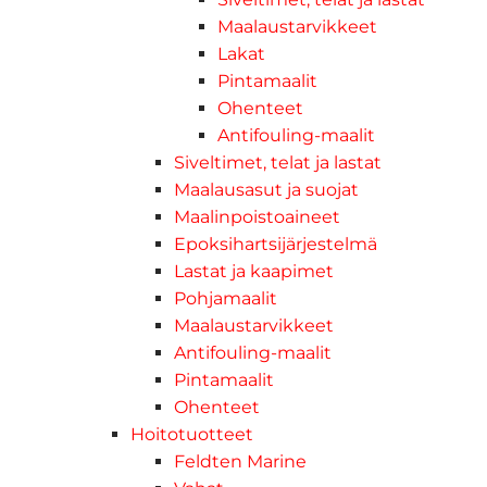
Maalaustarvikkeet
Lakat
Pintamaalit
Ohenteet
Antifouling-maalit
Siveltimet, telat ja lastat
Maalausasut ja suojat
Maalinpoistoaineet
Epoksihartsijärjestelmä
Lastat ja kaapimet
Pohjamaalit
Maalaustarvikkeet
Antifouling-maalit
Pintamaalit
Ohenteet
Hoitotuotteet
Feldten Marine