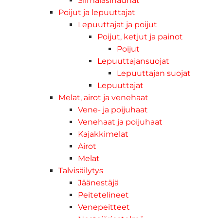
Silmälasinauhat
Poijut ja lepuuttajat
Lepuuttajat ja poijut
Poijut, ketjut ja painot
Poijut
Lepuuttajansuojat
Lepuuttajan suojat
Lepuuttajat
Melat, airot ja venehaat
Vene- ja poijuhaat
Venehaat ja poijuhaat
Kajakkimelat
Airot
Melat
Talvisäilytys
Jäänestäjä
Peitetelineet
Venepeitteet