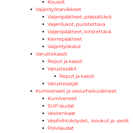
Koussit
Vaijerityötarvikkeet
Vaijeripäätteet, prässättävä
Vaijerilukot, puristettava
Vaijeripäätteet, kiristettävä
Kierrepäätteet
Vaijerityökalut
Varustekassit
Reput ja kassit
Varustesäkit
Reput ja kassit
Varustesarjat
Kumiveneet ja vesiurheiluvälineet
Kumiveneet
SUP-laudat
Vesirenkaat
Vesihiihtoköydet, -koukut ja -peilit
Polvilaudat