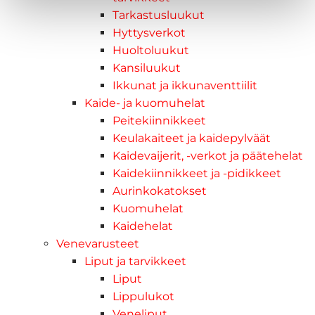
Tarkastusluukut
Hyttysverkot
Huoltoluukut
Kansiluukut
Ikkunat ja ikkunaventtiilit
Kaide- ja kuomuhelat
Peitekiinnikkeet
Keulakaiteet ja kaidepylväät
Kaidevaijerit, -verkot ja päätehelat
Kaidekiinnikkeet ja -pidikkeet
Aurinkokatokset
Kuomuhelat
Kaidehelat
Venevarusteet
Liput ja tarvikkeet
Liput
Lippulukot
Veneliput