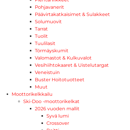
Pohjavanerit
Päävirtakatkaisimet & Sulakkeet
Solumuovit
Tarrat
Tuolit
Tuulilasit
Törmäyskumit
Valomastot & Kulkuvalot
Vesihiihtokaaret & Uistelutargat
Veneistuin
Buster Hoitotuotteet
Muut
Moottorikelkkailu
Ski-Doo -moottorikelkat
2026 vuoden mallit
Syvä lumi
Crossover