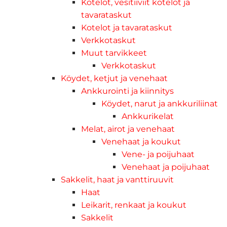
Kotelot, vesitiiviit kotelot ja
tavarataskut
Kotelot ja tavarataskut
Verkkotaskut
Muut tarvikkeet
Verkkotaskut
Köydet, ketjut ja venehaat
Ankkurointi ja kiinnitys
Köydet, narut ja ankkuriliinat
Ankkurikelat
Melat, airot ja venehaat
Venehaat ja koukut
Vene- ja poijuhaat
Venehaat ja poijuhaat
Sakkelit, haat ja vanttiruuvit
Haat
Leikarit, renkaat ja koukut
Sakkelit