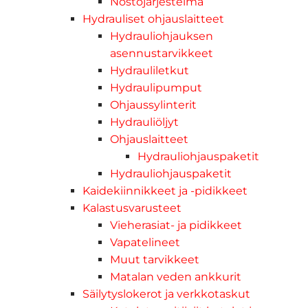
Nostojärjestelmä
Hydrauliset ohjauslaitteet
Hydrauliohjauksen
asennustarvikkeet
Hydrauliletkut
Hydraulipumput
Ohjaussylinterit
Hydrauliöljyt
Ohjauslaitteet
Hydrauliohjauspaketit
Hydrauliohjauspaketit
Kaidekiinnikkeet ja -pidikkeet
Kalastusvarusteet
Vieherasiat- ja pidikkeet
Vapatelineet
Muut tarvikkeet
Matalan veden ankkurit
Säilytyslokerot ja verkkotaskut