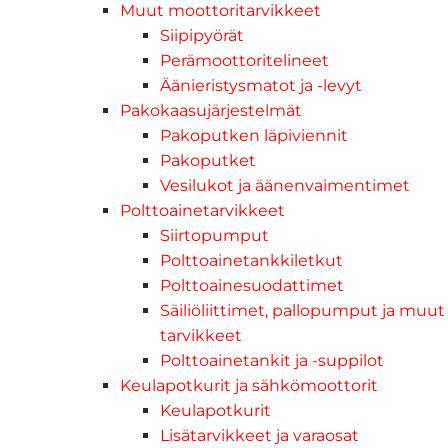
Muut moottoritarvikkeet
Siipipyörät
Perämoottoritelineet
Äänieristysmatot ja -levyt
Pakokaasujärjestelmät
Pakoputken läpiviennit
Pakoputket
Vesilukot ja äänenvaimentimet
Polttoainetarvikkeet
Siirtopumput
Polttoainetankkiletkut
Polttoainesuodattimet
Säiliöliittimet, pallopumput ja muut
tarvikkeet
Polttoainetankit ja -suppilot
Keulapotkurit ja sähkömoottorit
Keulapotkurit
Lisätarvikkeet ja varaosat