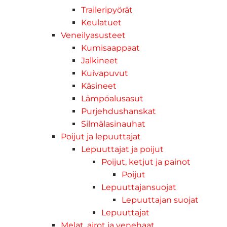
Traileripyörät
Keulatuet
Veneilyasusteet
Kumisaappaat
Jalkineet
Kuivapuvut
Käsineet
Lämpöalusasut
Purjehdushanskat
Silmälasinauhat
Poijut ja lepuuttajat
Lepuuttajat ja poijut
Poijut, ketjut ja painot
Poijut
Lepuuttajansuojat
Lepuuttajan suojat
Lepuuttajat
Melat, airot ja venehaat