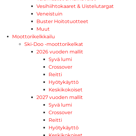
Vesihiihtokaaret & Uistelutargat
Veneistuin
Buster Hoitotuotteet
Muut
Moottorikelkkailu
Ski-Doo -moottorikelkat
2026 vuoden mallit
Syvä lumi
Crossover
Reitti
Hyötykäyttö
Keskikokoiset
2027 vuoden mallit
Syvä lumi
Crossover
Reitti
Hyötykäyttö
Keskikokoiset