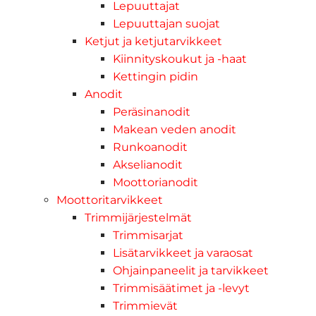
Lepuuttajat
Lepuuttajan suojat
Ketjut ja ketjutarvikkeet
Kiinnityskoukut ja -haat
Kettingin pidin
Anodit
Peräsinanodit
Makean veden anodit
Runkoanodit
Akselianodit
Moottorianodit
Moottoritarvikkeet
Trimmijärjestelmät
Trimmisarjat
Lisätarvikkeet ja varaosat
Ohjainpaneelit ja tarvikkeet
Trimmisäätimet ja -levyt
Trimmievät