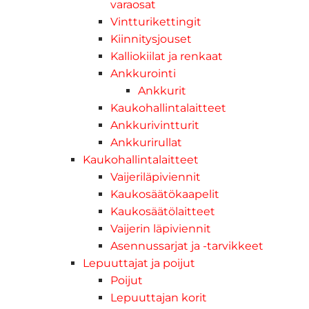
varaosat
Vintturikettingit
Kiinnitysjouset
Kalliokiilat ja renkaat
Ankkurointi
Ankkurit
Kaukohallintalaitteet
Ankkurivintturit
Ankkurirullat
Kaukohallintalaitteet
Vaijeriläpiviennit
Kaukosäätökaapelit
Kaukosäätölaitteet
Vaijerin läpiviennit
Asennussarjat ja -tarvikkeet
Lepuuttajat ja poijut
Poijut
Lepuuttajan korit