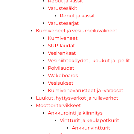
Reput ja kassit
Varustesäkit
Reput ja kassit
Varustesarjat
Kumiveneet ja vesiurheiluvälineet
Kumiveneet
SUP-laudat
Vesirenkaat
Vesihiihtoköydet, -koukut ja -peilit
Polvilaudat
Wakeboards
Vesisukset
Kumivenevarusteet ja -varaosat
Luukut, hyttysverkot ja rullaverhot
Moottoritarvikkeet
Ankkurointi ja kiinnitys
Vintturit ja keulapotkurit
Ankkurivintturit