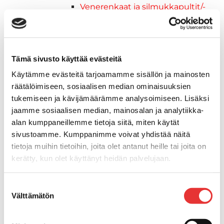
Venerenkaat ja silmukkapultit/-
ruuvit
Vetourat
Kansiruuvikkeet
Jätevesi
Tämä sivusto käyttää evästeitä
Kansiruuvikkeiden varaosat
Käytämme evästeitä tarjoamamme sisällön ja mainosten
Muoviseokset
räätälöimiseen, sosiaalisen median ominaisuuksien
Polttoaine
tukemiseen ja kävijämäärämme analysoimiseen. Lisäksi
Kansiruuvikkeitten varaosat
jaamme sosiaalisen median, mainosalan ja analytiikka-
Makea vesi
alan kumppaneillemme tietoja siitä, miten käytät
Keula- ja uimatasot
sivustoamme. Kumppanimme voivat yhdistää näitä
Uimatasot
tietoja muihin tietoihin, joita olet antanut heille tai joita on
Keulatasot
kerätty, kun olet käyttänyt heidän palvelujaan.
Hankaimet
Galvanoitu
Lisätietoja:
karilainen.fi/tietosuoja
Suostumuksen
Messinki/kromattu
Välttämätön
valinta
Kevytmetalli
Muovia