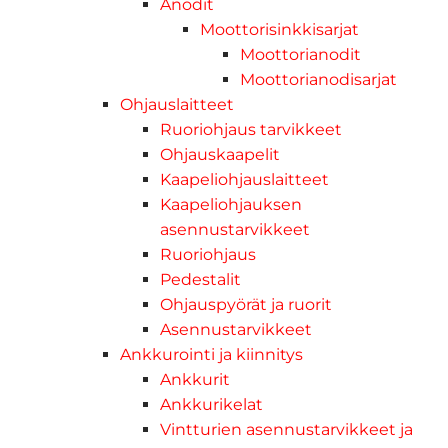
Anodit
Moottorisinkkisarjat
Moottorianodit
Moottorianodisarjat
Ohjauslaitteet
Ruoriohjaus tarvikkeet
Ohjauskaapelit
Kaapeliohjauslaitteet
Kaapeliohjauksen
asennustarvikkeet
Ruoriohjaus
Pedestalit
Ohjauspyörät ja ruorit
Asennustarvikkeet
Ankkurointi ja kiinnitys
Ankkurit
Ankkurikelat
Vintturien asennustarvikkeet ja