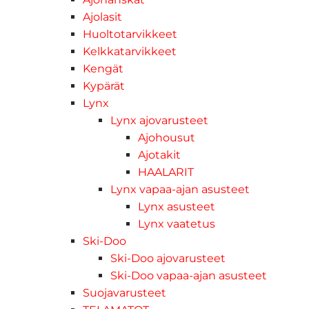
Ajolasit
Huoltotarvikkeet
Kelkkatarvikkeet
Kengät
Kypärät
Lynx
Lynx ajovarusteet
Ajohousut
Ajotakit
HAALARIT
Lynx vapaa-ajan asusteet
Lynx asusteet
Lynx vaatetus
Ski-Doo
Ski-Doo ajovarusteet
Ski-Doo vapaa-ajan asusteet
Suojavarusteet