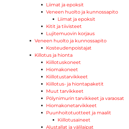
Liimat ja epoksit
Veneen huolto ja kunnossapito
Liimat ja epoksit
Kitit ja tiivisteet
Lujitemuovin korjaus
Veneen huolto ja kunnossapito
Kosteudenpoistajat
Killotus ja hionta
Kiillotuskoneet
Hiomakoneet
Kiillotustarvikkeet
Kiillotus- ja hiontapaketit
Muut tarvikkeet
Pölynimurin tarvikkeet ja varaosat
Hiomakonetarvikkeet
Puunhoitotuotteet ja maalit
Kiillotusaineet
Alustallat ja välilaipat