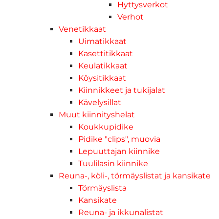
Hyttysverkot
Verhot
Venetikkaat
Uimatikkaat
Kasettitikkaat
Keulatikkaat
Köysitikkaat
Kiinnikkeet ja tukijalat
Kävelysillat
Muut kiinnityshelat
Koukkupidike
Pidike "clips", muovia
Lepuuttajan kiinnike
Tuulilasin kiinnike
Reuna-, köli-, törmäyslistat ja kansikate
Törmäyslista
Kansikate
Reuna- ja ikkunalistat