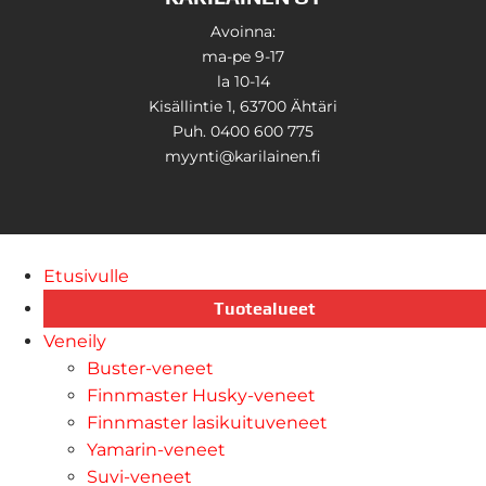
Avoinna:
ma-pe 9-17
la 10-14
Kisällintie 1, 63700 Ähtäri
Puh. 0400 600 775
myynti@karilainen.fi
Etusivulle
Tuotealueet
Veneily
Buster-veneet
Finnmaster Husky-veneet
Finnmaster lasikuituveneet
Yamarin-veneet
Suvi-veneet