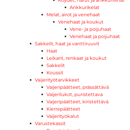
Köydet, narut ja ankkuriliinat
Ankkurikelat
Melat, airot ja venehaat
Venehaat ja koukut
Vene- ja poijuhaat
Venehaat ja poijuhaat
Sakkelit, haat ja vanttiruuvit
Haat
Leikarit, renkaat ja koukut
Sakkelit
Koussit
Vaijerityötarvikkeet
Vaijeripäätteet, prässättävä
Vaijerilukot, puristettava
Vaijeripäätteet, kiristettävä
Kierrepäätteet
Vaijerityökalut
Varustekassit