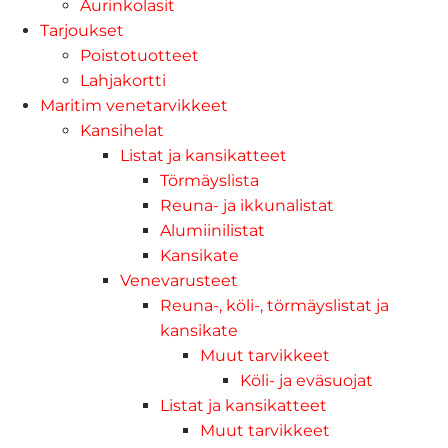
Aurinkolasit
Tarjoukset
Poistotuotteet
Lahjakortti
Maritim venetarvikkeet
Kansihelat
Listat ja kansikatteet
Törmäyslista
Reuna- ja ikkunalistat
Alumiinilistat
Kansikate
Venevarusteet
Reuna-, köli-, törmäyslistat ja
kansikate
Muut tarvikkeet
Köli- ja eväsuojat
Listat ja kansikatteet
Muut tarvikkeet