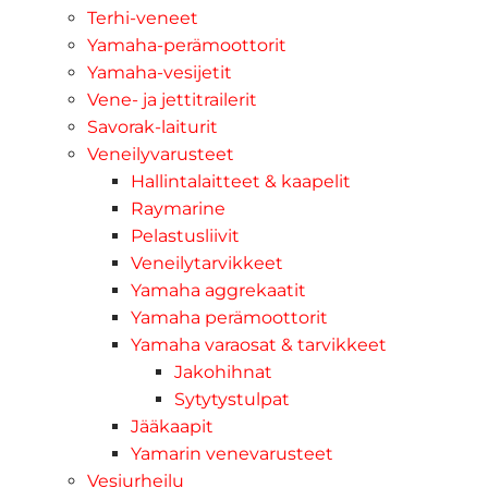
Terhi-veneet
Yamaha-perämoottorit
Yamaha-vesijetit
Vene- ja jettitrailerit
Savorak-laiturit
Veneilyvarusteet
Hallintalaitteet & kaapelit
Raymarine
Pelastusliivit
Veneilytarvikkeet
Yamaha aggrekaatit
Yamaha perämoottorit
Yamaha varaosat & tarvikkeet
Jakohihnat
Sytytystulpat
Jääkaapit
Yamarin venevarusteet
Vesiurheilu