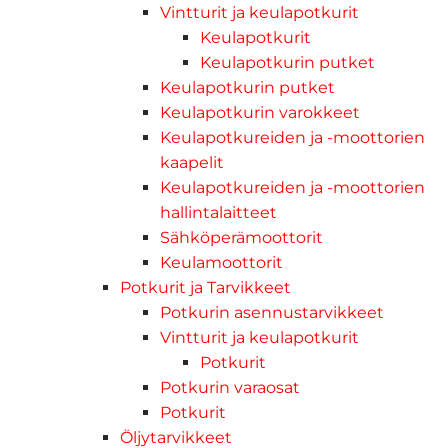
Vintturit ja keulapotkurit
Keulapotkurit
Keulapotkurin putket
Keulapotkurin putket
Keulapotkurin varokkeet
Keulapotkureiden ja -moottorien
kaapelit
Keulapotkureiden ja -moottorien
hallintalaitteet
Sähköperämoottorit
Keulamoottorit
Potkurit ja Tarvikkeet
Potkurin asennustarvikkeet
Vintturit ja keulapotkurit
Potkurit
Potkurin varaosat
Potkurit
Öljytarvikkeet