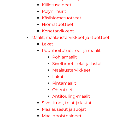
Kiillotusaineet
Pölynimurit
Käsihiomatuotteet
Hiomatuotteet
Konetarvikkeet
Maalit, maalaustarvikkeet ja -tuotteet
Lakat
Puunhoitotuotteet ja maalit
Pohjamaalit
Siveltimet, telat ja lastat
Maalaustarvikkeet
Lakat
Pintamaalit
Ohenteet
Antifouling-maalit
Siveltimet, telat ja lastat
Maalausasut ja suojat
Maalinpoistoaineet