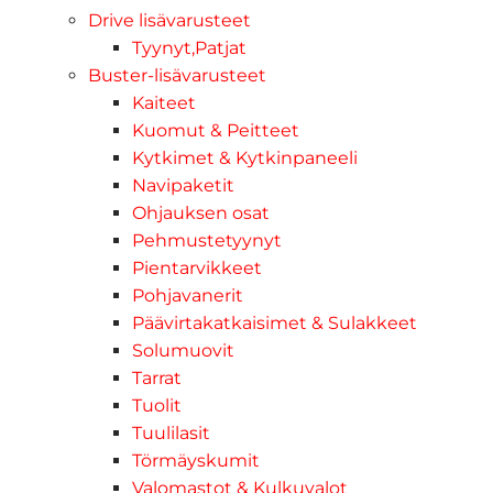
Drive lisävarusteet
Tyynyt,Patjat
Buster-lisävarusteet
Kaiteet
Kuomut & Peitteet
Kytkimet & Kytkinpaneeli
Navipaketit
Ohjauksen osat
Pehmustetyynyt
Pientarvikkeet
Pohjavanerit
Päävirtakatkaisimet & Sulakkeet
Solumuovit
Tarrat
Tuolit
Tuulilasit
Törmäyskumit
Valomastot & Kulkuvalot