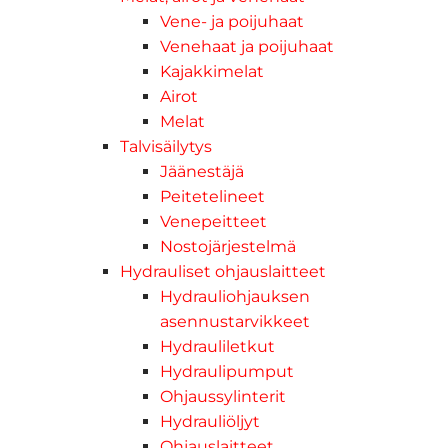
Vene- ja poijuhaat
Venehaat ja poijuhaat
Kajakkimelat
Airot
Melat
Talvisäilytys
Jäänestäjä
Peitetelineet
Venepeitteet
Nostojärjestelmä
Hydrauliset ohjauslaitteet
Hydrauliohjauksen
asennustarvikkeet
Hydrauliletkut
Hydraulipumput
Ohjaussylinterit
Hydrauliöljyt
Ohjauslaitteet