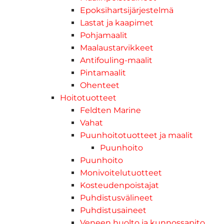
Epoksihartsijärjestelmä
Lastat ja kaapimet
Pohjamaalit
Maalaustarvikkeet
Antifouling-maalit
Pintamaalit
Ohenteet
Hoitotuotteet
Feldten Marine
Vahat
Puunhoitotuotteet ja maalit
Puunhoito
Puunhoito
Monivoitelutuotteet
Kosteudenpoistajat
Puhdistusvälineet
Puhdistusaineet
Veneen huolto ja kunnossapito