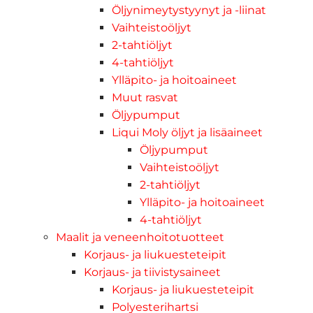
Öljynimeytystyynyt ja -liinat
Vaihteistoöljyt
2-tahtiöljyt
4-tahtiöljyt
Ylläpito- ja hoitoaineet
Muut rasvat
Öljypumput
Liqui Moly öljyt ja lisäaineet
Öljypumput
Vaihteistoöljyt
2-tahtiöljyt
Ylläpito- ja hoitoaineet
4-tahtiöljyt
Maalit ja veneenhoitotuotteet
Korjaus- ja liukuesteteipit
Korjaus- ja tiivistysaineet
Korjaus- ja liukuesteteipit
Polyesterihartsi