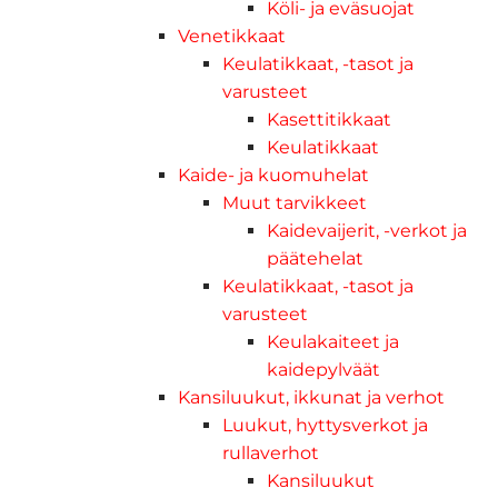
Köli- ja eväsuojat
Venetikkaat
Keulatikkaat, -tasot ja
varusteet
Kasettitikkaat
Keulatikkaat
Kaide- ja kuomuhelat
Muut tarvikkeet
Kaidevaijerit, -verkot ja
päätehelat
Keulatikkaat, -tasot ja
varusteet
Keulakaiteet ja
kaidepylväät
Kansiluukut, ikkunat ja verhot
Luukut, hyttysverkot ja
rullaverhot
Kansiluukut