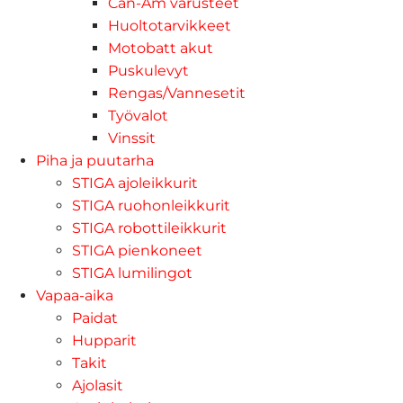
Can-Am varusteet
Huoltotarvikkeet
Motobatt akut
Puskulevyt
Rengas/Vannesetit
Työvalot
Vinssit
Piha ja puutarha
STIGA ajoleikkurit
STIGA ruohonleikkurit
STIGA robottileikkurit
STIGA pienkoneet
STIGA lumilingot
Vapaa-aika
Paidat
Hupparit
Takit
Ajolasit