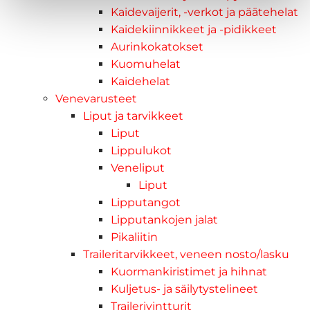
Kaidevaijerit, -verkot ja päätehelat
Kaidekiinnikkeet ja -pidikkeet
Aurinkokatokset
Kuomuhelat
Kaidehelat
Venevarusteet
Liput ja tarvikkeet
Liput
Lippulukot
Veneliput
Liput
Lipputangot
Lipputankojen jalat
Pikaliitin
Traileritarvikkeet, veneen nosto/lasku
Kuormankiristimet ja hihnat
Kuljetus- ja säilytystelineet
Trailerivintturit