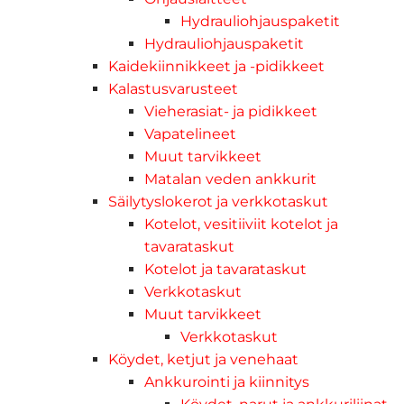
Hydrauliohjauspaketit
Hydrauliohjauspaketit
Kaidekiinnikkeet ja -pidikkeet
Kalastusvarusteet
Vieherasiat- ja pidikkeet
Vapatelineet
Muut tarvikkeet
Matalan veden ankkurit
Säilytyslokerot ja verkkotaskut
Kotelot, vesitiiviit kotelot ja
tavarataskut
Kotelot ja tavarataskut
Verkkotaskut
Muut tarvikkeet
Verkkotaskut
Köydet, ketjut ja venehaat
Ankkurointi ja kiinnitys