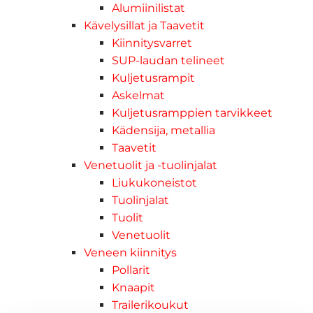
Alumiinilistat
Kävelysillat ja Taavetit
Kiinnitysvarret
SUP-laudan telineet
Kuljetusrampit
Askelmat
Kuljetusramppien tarvikkeet
Kädensija, metallia
Taavetit
Venetuolit ja -tuolinjalat
Liukukoneistot
Tuolinjalat
Tuolit
Venetuolit
Veneen kiinnitys
Pollarit
Knaapit
Trailerikoukut