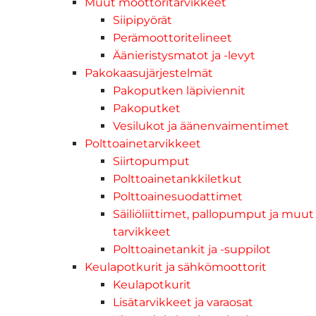
Muut moottoritarvikkeet
Siipipyörät
Perämoottoritelineet
Äänieristysmatot ja -levyt
Pakokaasujärjestelmät
Pakoputken läpiviennit
Pakoputket
Vesilukot ja äänenvaimentimet
Polttoainetarvikkeet
Siirtopumput
Polttoainetankkiletkut
Polttoainesuodattimet
Säiliöliittimet, pallopumput ja muut
tarvikkeet
Polttoainetankit ja -suppilot
Keulapotkurit ja sähkömoottorit
Keulapotkurit
Lisätarvikkeet ja varaosat