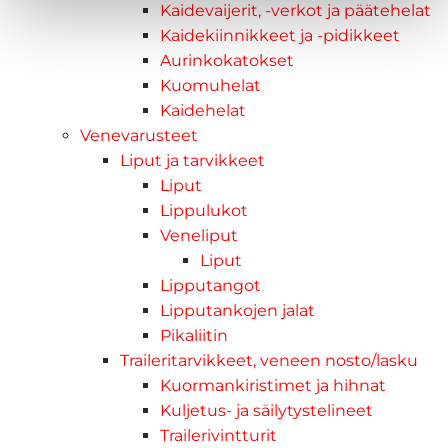
Kaidevaijerit, -verkot ja päätehelat
Kaidekiinnikkeet ja -pidikkeet
Aurinkokatokset
Kuomuhelat
Kaidehelat
Venevarusteet
Liput ja tarvikkeet
Liput
Lippulukot
Veneliput
Liput
Lipputangot
Lipputankojen jalat
Pikaliitin
Traileritarvikkeet, veneen nosto/lasku
Kuormankiristimet ja hihnat
Kuljetus- ja säilytystelineet
Trailerivintturit