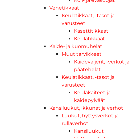
Köli- ja eväsuojat
Venetikkaat
Keulatikkaat, -tasot ja
varusteet
Kasettitikkaat
Keulatikkaat
Kaide- ja kuomuhelat
Muut tarvikkeet
Kaidevaijerit, -verkot ja
päätehelat
Keulatikkaat, -tasot ja
varusteet
Keulakaiteet ja
kaidepylväät
Kansiluukut, ikkunat ja verhot
Luukut, hyttysverkot ja
rullaverhot
Kansiluukut