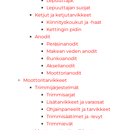
Lepuuttajat
Lepuuttajan suojat
Ketjut ja ketjutarvikkeet
Kiinnityskoukut ja -haat
Kettingin pidin
Anodit
Peräsinanodit
Makean veden anodit
Runkoanodit
Akselianodit
Moottorianodit
Moottoritarvikkeet
Trimmijärjestelmät
Trimmisarjat
Lisätarvikkeet ja varaosat
Ohjainpaneelit ja tarvikkeet
Trimmisäätimet ja -levyt
Trimmievät