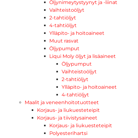
Öljynimeytystyynyt ja -liinat
Vaihteistoöljyt
2-tahtiöljyt
4-tahtiöljyt
Ylläpito- ja hoitoaineet
Muut rasvat
Öljypumput
Liqui Moly öljyt ja lisäaineet
Öljypumput
Vaihteistoöljyt
2-tahtiöljyt
Ylläpito- ja hoitoaineet
4-tahtiöljyt
Maalit ja veneenhoitotuotteet
Korjaus- ja liukuesteteipit
Korjaus- ja tiivistysaineet
Korjaus- ja liukuesteteipit
Polyesterihartsi