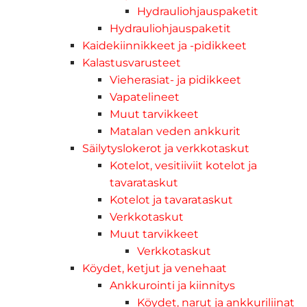
Hydrauliohjauspaketit
Hydrauliohjauspaketit
Kaidekiinnikkeet ja -pidikkeet
Kalastusvarusteet
Vieherasiat- ja pidikkeet
Vapatelineet
Muut tarvikkeet
Matalan veden ankkurit
Säilytyslokerot ja verkkotaskut
Kotelot, vesitiiviit kotelot ja
tavarataskut
Kotelot ja tavarataskut
Verkkotaskut
Muut tarvikkeet
Verkkotaskut
Köydet, ketjut ja venehaat
Ankkurointi ja kiinnitys
Köydet, narut ja ankkuriliinat