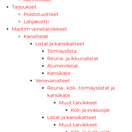
Tarjoukset
Poistotuotteet
Lahjakortti
Maritim venetarvikkeet
Kansihelat
Listat ja kansikatteet
Törmäyslista
Reuna- ja ikkunalistat
Alumiinilistat
Kansikate
Venevarusteet
Reuna-, köli-, törmäyslistat ja
kansikate
Muut tarvikkeet
Köli- ja eväsuojat
Listat ja kansikatteet
Muut tarvikkeet