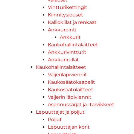
Vintturikettingit
Kiinnitysjouset
Kalliokiilat ja renkaat
Ankkurointi
Ankkurit
Kaukohallintalaitteet
Ankkurivintturit
Ankkurirullat
Kaukohallintalaitteet
Vaijeriläpiviennit
Kaukosäätökaapelit
Kaukosäätölaitteet
Vaijerin läpiviennit
Asennussarjat ja -tarvikkeet
Lepuuttajat ja poijut
Poijut
Lepuuttajan korit