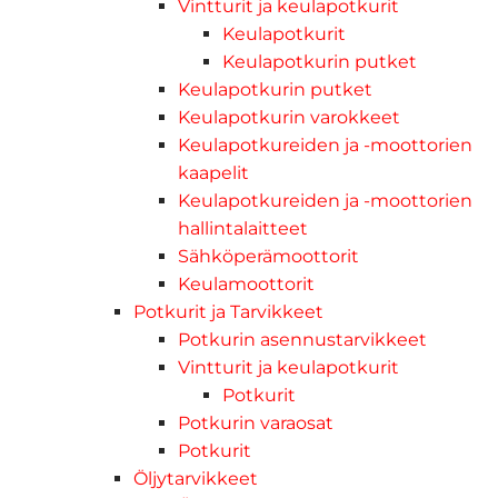
Vintturit ja keulapotkurit
Keulapotkurit
Keulapotkurin putket
Keulapotkurin putket
Keulapotkurin varokkeet
Keulapotkureiden ja -moottorien
kaapelit
Keulapotkureiden ja -moottorien
hallintalaitteet
Sähköperämoottorit
Keulamoottorit
Potkurit ja Tarvikkeet
Potkurin asennustarvikkeet
Vintturit ja keulapotkurit
Potkurit
Potkurin varaosat
Potkurit
Öljytarvikkeet