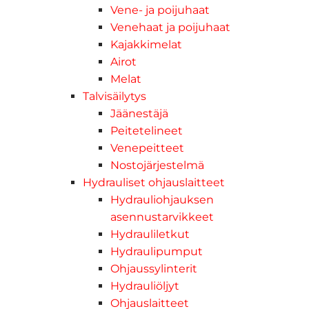
Vene- ja poijuhaat
Venehaat ja poijuhaat
Kajakkimelat
Airot
Melat
Talvisäilytys
Jäänestäjä
Peitetelineet
Venepeitteet
Nostojärjestelmä
Hydrauliset ohjauslaitteet
Hydrauliohjauksen
asennustarvikkeet
Hydrauliletkut
Hydraulipumput
Ohjaussylinterit
Hydrauliöljyt
Ohjauslaitteet