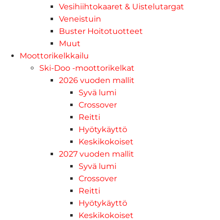
Vesihiihtokaaret & Uistelutargat
Veneistuin
Buster Hoitotuotteet
Muut
Moottorikelkkailu
Ski-Doo -moottorikelkat
2026 vuoden mallit
Syvä lumi
Crossover
Reitti
Hyötykäyttö
Keskikokoiset
2027 vuoden mallit
Syvä lumi
Crossover
Reitti
Hyötykäyttö
Keskikokoiset