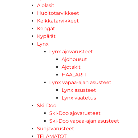
Ajolasit
Huoltotarvikkeet
Kelkkatarvikkeet
Kengät
Kypärät
Lynx
Lynx ajovarusteet
Ajohousut
Ajotakit
HAALARIT
Lynx vapaa-ajan asusteet
Lynx asusteet
Lynx vaatetus
Ski-Doo
Ski-Doo ajovarusteet
Ski-Doo vapaa-ajan asusteet
Suojavarusteet
TELAMATOT