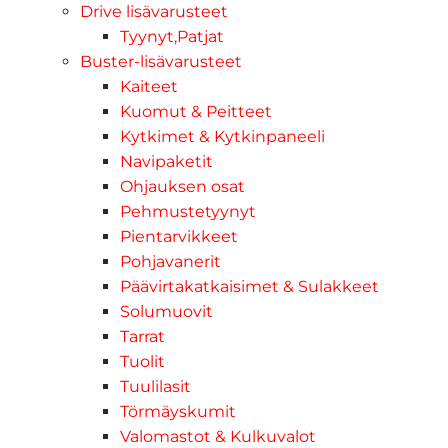
Drive lisävarusteet
Tyynyt,Patjat
Buster-lisävarusteet
Kaiteet
Kuomut & Peitteet
Kytkimet & Kytkinpaneeli
Navipaketit
Ohjauksen osat
Pehmustetyynyt
Pientarvikkeet
Pohjavanerit
Päävirtakatkaisimet & Sulakkeet
Solumuovit
Tarrat
Tuolit
Tuulilasit
Törmäyskumit
Valomastot & Kulkuvalot