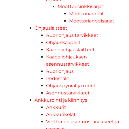
Moottorisinkkisarjat
Moottorianodit
Moottorianodisarjat
Ohjauslaitteet
Ruoriohjaus tarvikkeet
Ohjauskaapelit
Kaapeliohjauslaitteet
Kaapeliohjauksen
asennustarvikkeet
Ruoriohjaus
Pedestalit
Ohjauspyörät ja ruorit
Asennustarvikkeet
Ankkurointi ja kiinnitys
Ankkurit
Ankkurikelat
Vintturien asennustarvikkeet ja
varaosat