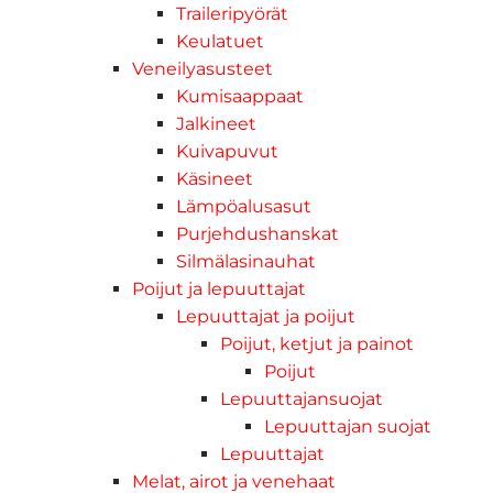
Traileripyörät
Keulatuet
Veneilyasusteet
Kumisaappaat
Jalkineet
Kuivapuvut
Käsineet
Lämpöalusasut
Purjehdushanskat
Silmälasinauhat
Poijut ja lepuuttajat
Lepuuttajat ja poijut
Poijut, ketjut ja painot
Poijut
Lepuuttajansuojat
Lepuuttajan suojat
Lepuuttajat
Melat, airot ja venehaat