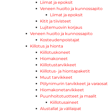
Liimat ja epoksit
Veneen huolto ja kunnossapito
Liimat ja epoksit
Kitit ja tiivisteet
Lujitemuovin korjaus
Veneen huolto ja kunnossapito
Kosteudenpoistajat
Killotus ja hionta
Kiillotuskoneet
Hiomakoneet
Kiillotustarvikkeet
Kiillotus- ja hiontapaketit
Muut tarvikkeet
Pölynimurin tarvikkeet ja varaosat
Hiomakonetarvikkeet
Puunhoitotuotteet ja maalit
Kiillotusaineet
Alustallat ja välilaipat