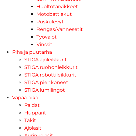
Huoltotarvikkeet
Motobatt akut
Puskulevyt
Rengas/Vannesetit
Työvalot
Vinssit
Piha ja puutarha
STIGA ajoleikkurit
STIGA ruohonleikkurit
STIGA robottileikkurit
STIGA pienkoneet
STIGA lumilingot
Vapaa-aika
Paidat
Hupparit
Takit
Ajolasit
Aurinkolasit