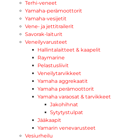
Terhi-veneet
Yamaha-perämoottorit
Yamaha-vesijetit
Vene- ja jettitrailerit
Savorak-laiturit
Veneilyvarusteet
Hallintalaitteet & kaapelit
Raymarine
Pelastusliivit
Veneilytarvikkeet
Yamaha aggrekaatit
Yamaha perämoottorit
Yamaha varaosat & tarvikkeet
Jakohihnat
Sytytystulpat
Jääkaapit
Yamarin venevarusteet
Vesiurheilu