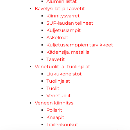
Alumiinilistat
Kävelysillat ja Taavetit
Kiinnitysvarret
SUP-laudan telineet
Kuljetusrampit
Askelmat
Kuljetusramppien tarvikkeet
Kädensija, metallia
Taavetit
Venetuolit ja -tuolinjalat
Liukukoneistot
Tuolinjalat
Tuolit
Venetuolit
Veneen kiinnitys
Pollarit
Knaapit
Trailerikoukut