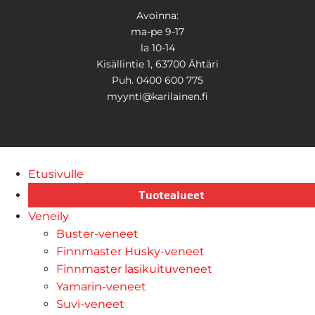
Avoinna:
ma-pe 9-17
la 10-14
Kisällintie 1, 63700 Ähtäri
Puh. 0400 600 775
myynti@karilainen.fi
Etusivulle
Tuotealueet
Veneily
Buster-veneet
Finnmaster Husky-veneet
Finnmaster lasikuituveneet
Yamarin-veneet
Suvi-veneet