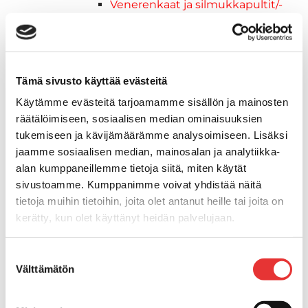
Venerenkaat ja silmukkapultit/-
ruuvit
Vetourat
Kansiruuvikkeet
Jätevesi
Tämä sivusto käyttää evästeitä
Kansiruuvikkeiden varaosat
Käytämme evästeitä tarjoamamme sisällön ja mainosten
Muoviseokset
räätälöimiseen, sosiaalisen median ominaisuuksien
Polttoaine
tukemiseen ja kävijämäärämme analysoimiseen. Lisäksi
Kansiruuvikkeitten varaosat
jaamme sosiaalisen median, mainosalan ja analytiikka-
Makea vesi
alan kumppaneillemme tietoja siitä, miten käytät
Keula- ja uimatasot
sivustoamme. Kumppanimme voivat yhdistää näitä
Uimatasot
tietoja muihin tietoihin, joita olet antanut heille tai joita on
Keulatasot
kerätty, kun olet käyttänyt heidän palvelujaan.
Hankaimet
Galvanoitu
Lisätietoja:
karilainen.fi/tietosuoja
Suostumuksen
Messinki/kromattu
Välttämätön
valinta
Kevytmetalli
Muovia