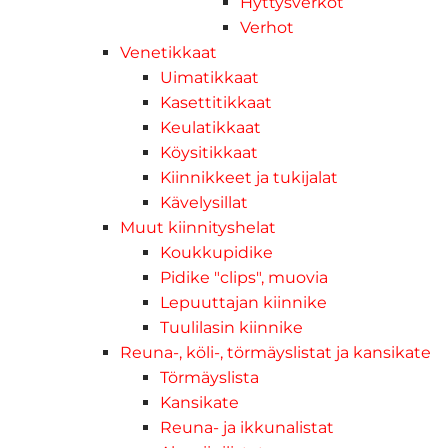
Hyttysverkot
Verhot
Venetikkaat
Uimatikkaat
Kasettitikkaat
Keulatikkaat
Köysitikkaat
Kiinnikkeet ja tukijalat
Kävelysillat
Muut kiinnityshelat
Koukkupidike
Pidike "clips", muovia
Lepuuttajan kiinnike
Tuulilasin kiinnike
Reuna-, köli-, törmäyslistat ja kansikate
Törmäyslista
Kansikate
Reuna- ja ikkunalistat