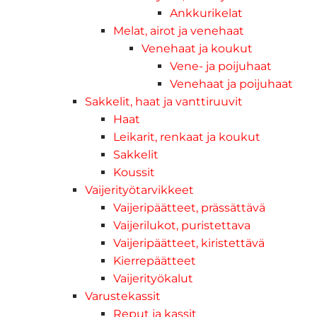
Ankkurikelat
Melat, airot ja venehaat
Venehaat ja koukut
Vene- ja poijuhaat
Venehaat ja poijuhaat
Sakkelit, haat ja vanttiruuvit
Haat
Leikarit, renkaat ja koukut
Sakkelit
Koussit
Vaijerityötarvikkeet
Vaijeripäätteet, prässättävä
Vaijerilukot, puristettava
Vaijeripäätteet, kiristettävä
Kierrepäätteet
Vaijerityökalut
Varustekassit
Reput ja kassit