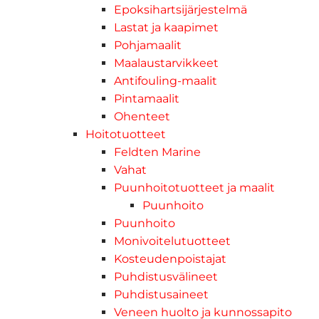
Epoksihartsijärjestelmä
Lastat ja kaapimet
Pohjamaalit
Maalaustarvikkeet
Antifouling-maalit
Pintamaalit
Ohenteet
Hoitotuotteet
Feldten Marine
Vahat
Puunhoitotuotteet ja maalit
Puunhoito
Puunhoito
Monivoitelutuotteet
Kosteudenpoistajat
Puhdistusvälineet
Puhdistusaineet
Veneen huolto ja kunnossapito