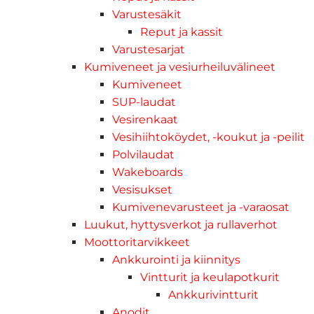
Varustesäkit
Reput ja kassit
Varustesarjat
Kumiveneet ja vesiurheiluvälineet
Kumiveneet
SUP-laudat
Vesirenkaat
Vesihiihtoköydet, -koukut ja -peilit
Polvilaudat
Wakeboards
Vesisukset
Kumivenevarusteet ja -varaosat
Luukut, hyttysverkot ja rullaverhot
Moottoritarvikkeet
Ankkurointi ja kiinnitys
Vintturit ja keulapotkurit
Ankkurivintturit
Anodit