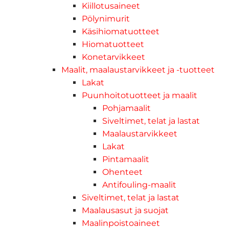
Kiillotusaineet
Pölynimurit
Käsihiomatuotteet
Hiomatuotteet
Konetarvikkeet
Maalit, maalaustarvikkeet ja -tuotteet
Lakat
Puunhoitotuotteet ja maalit
Pohjamaalit
Siveltimet, telat ja lastat
Maalaustarvikkeet
Lakat
Pintamaalit
Ohenteet
Antifouling-maalit
Siveltimet, telat ja lastat
Maalausasut ja suojat
Maalinpoistoaineet