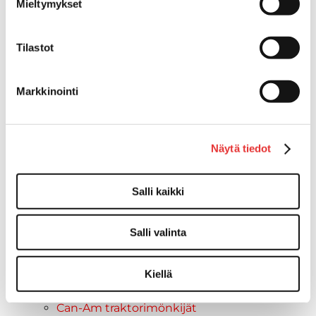
Mieltymykset
Lynx
Lynx ajovarusteet
Ajohousut
Tilastot
Ajotakit
HAALARIT
Markkinointi
Lynx vapaa-ajan asusteet
Lynx asusteet
Lynx vaatetus
Näytä tiedot
Ski-Doo
Ski-Doo ajovarusteet
Ski-Doo vapaa-ajan asusteet
Salli kaikki
Suojavarusteet
TELAMATOT
Salli valinta
Vapaa-aika
Variaattorin hihnat
Woody's ohjausraudat
Kiellä
Mönkijät
Can-Am traktorimönkijät