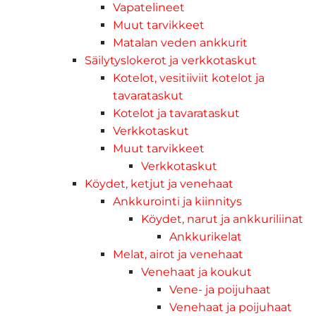
Vapatelineet
Muut tarvikkeet
Matalan veden ankkurit
Säilytyslokerot ja verkkotaskut
Kotelot, vesitiiviit kotelot ja
tavarataskut
Kotelot ja tavarataskut
Verkkotaskut
Muut tarvikkeet
Verkkotaskut
Köydet, ketjut ja venehaat
Ankkurointi ja kiinnitys
Köydet, narut ja ankkuriliinat
Ankkurikelat
Melat, airot ja venehaat
Venehaat ja koukut
Vene- ja poijuhaat
Venehaat ja poijuhaat