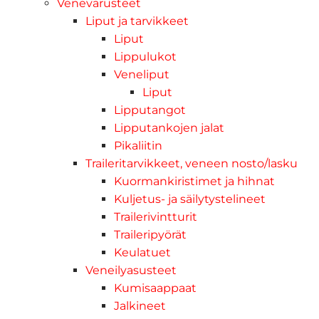
Venevarusteet
Liput ja tarvikkeet
Liput
Lippulukot
Veneliput
Liput
Lipputangot
Lipputankojen jalat
Pikaliitin
Traileritarvikkeet, veneen nosto/lasku
Kuormankiristimet ja hihnat
Kuljetus- ja säilytystelineet
Trailerivintturit
Traileripyörät
Keulatuet
Veneilyasusteet
Kumisaappaat
Jalkineet