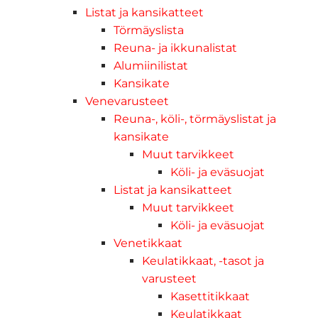
Listat ja kansikatteet
Törmäyslista
Reuna- ja ikkunalistat
Alumiinilistat
Kansikate
Venevarusteet
Reuna-, köli-, törmäyslistat ja
kansikate
Muut tarvikkeet
Köli- ja eväsuojat
Listat ja kansikatteet
Muut tarvikkeet
Köli- ja eväsuojat
Venetikkaat
Keulatikkaat, -tasot ja
varusteet
Kasettitikkaat
Keulatikkaat