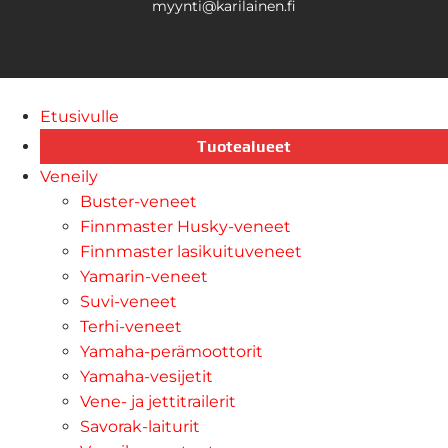
myynti@karilainen.fi
Etusivulle
Tuotealueet
Veneily
Buster-veneet
Finnmaster Husky-veneet
Finnmaster lasikuituveneet
Yamarin-veneet
Suvi-veneet
Terhi-veneet
Yamaha-perämoottorit
Yamaha-vesijetit
Vene- ja jettitrailerit
Savorak-laiturit