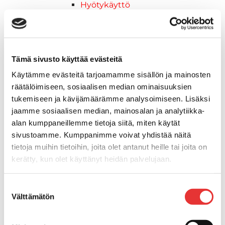
Hyötykäyttö
Reitti
ADVENTURE ELECTRIC
2027 vuoden mallit
Syvä lumi
Tämä sivusto käyttää evästeitä
Crossover
Käytämme evästeitä tarjoamamme sisällön ja mainosten
Hyötykäyttö
räätälöimiseen, sosiaalisen median ominaisuuksien
Reitti
tukemiseen ja kävijämäärämme analysoimiseen. Lisäksi
Sähkö
jaamme sosiaalisen median, mainosalan ja analytiikka-
Nuoriso
alan kumppaneillemme tietoja siitä, miten käytät
Kelkkavarusteet & tarvikkeet
sivustoamme. Kumppanimme voivat yhdistää näitä
AJOASUT
tietoja muihin tietoihin, joita olet antanut heille tai joita on
Ajohanskat
kerätty, kun olet käyttänyt heidän palvelujaan.
Ajolasit
Huoltotarvikkeet
Lisätietoja:
karilainen.fi/tietosuoja
Suostumuksen
Kelkkatarvikkeet
Välttämätön
valinta
Kengät
Kypärät