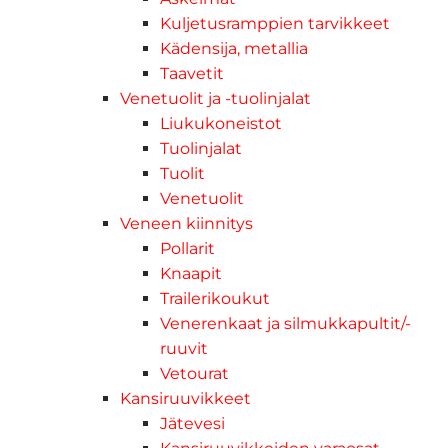
Kuljetusramppien tarvikkeet
Kädensija, metallia
Taavetit
Venetuolit ja -tuolinjalat
Liukukoneistot
Tuolinjalat
Tuolit
Venetuolit
Veneen kiinnitys
Pollarit
Knaapit
Trailerikoukut
Venerenkaat ja silmukkapultit/-
ruuvit
Vetourat
Kansiruuvikkeet
Jätevesi