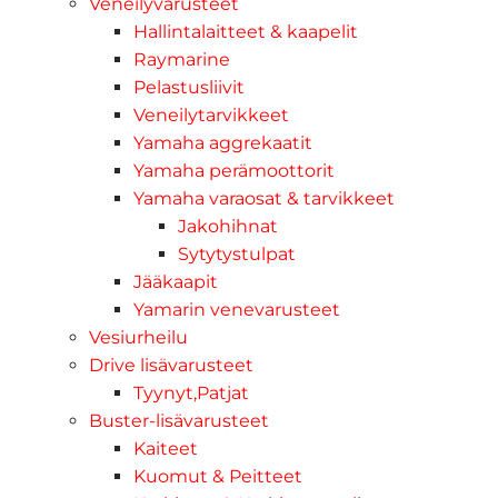
Veneilyvarusteet
Hallintalaitteet & kaapelit
Raymarine
Pelastusliivit
Veneilytarvikkeet
Yamaha aggrekaatit
Yamaha perämoottorit
Yamaha varaosat & tarvikkeet
Jakohihnat
Sytytystulpat
Jääkaapit
Yamarin venevarusteet
Vesiurheilu
Drive lisävarusteet
Tyynyt,Patjat
Buster-lisävarusteet
Kaiteet
Kuomut & Peitteet