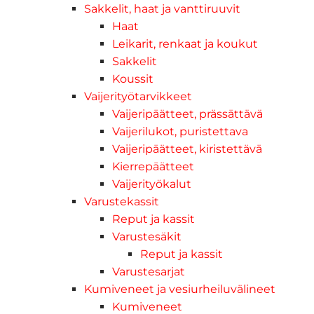
Sakkelit, haat ja vanttiruuvit
Haat
Leikarit, renkaat ja koukut
Sakkelit
Koussit
Vaijerityötarvikkeet
Vaijeripäätteet, prässättävä
Vaijerilukot, puristettava
Vaijeripäätteet, kiristettävä
Kierrepäätteet
Vaijerityökalut
Varustekassit
Reput ja kassit
Varustesäkit
Reput ja kassit
Varustesarjat
Kumiveneet ja vesiurheiluvälineet
Kumiveneet