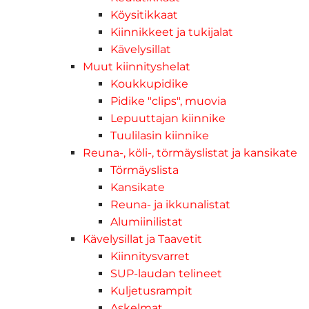
Köysitikkaat
Kiinnikkeet ja tukijalat
Kävelysillat
Muut kiinnityshelat
Koukkupidike
Pidike "clips", muovia
Lepuuttajan kiinnike
Tuulilasin kiinnike
Reuna-, köli-, törmäyslistat ja kansikate
Törmäyslista
Kansikate
Reuna- ja ikkunalistat
Alumiinilistat
Kävelysillat ja Taavetit
Kiinnitysvarret
SUP-laudan telineet
Kuljetusrampit
Askelmat