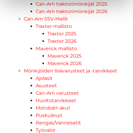
Can-Am traktorimönkijät 2025
Can-Am traktorimönkijät 2026
Can-Am SSV-Mallit
Traxter mallisto
Traxter 2025
Traxter 2026
Maverick mallisto
Maverick 2025
Maverick 2026
Mönkijöiden lisävarusteet ja -tarvikkeet
Ajolasit
Asusteet
Can-Am varusteet
Huoltotarvikkeet
Motobatt akut
Puskulevyt
Rengas/Vannesetit
Työvalot