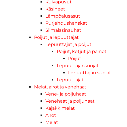
Kuivapuvut
Käsineet
Lämpöalusasut
Purjehdushanskat
Silmälasinauhat
Poijut ja lepuuttajat
Lepuuttajat ja poijut
Poijut, ketjut ja painot
Poijut
Lepuuttajansuojat
Lepuuttajan suojat
Lepuuttajat
Melat, airot ja venehaat
Vene- ja poijuhaat
Venehaat ja poijuhaat
Kajakkimelat
Airot
Melat