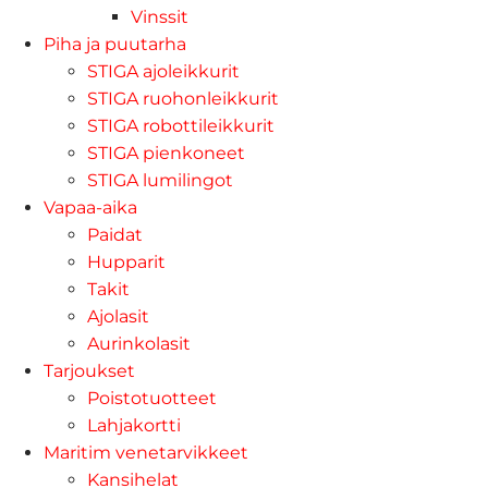
Vinssit
Piha ja puutarha
STIGA ajoleikkurit
STIGA ruohonleikkurit
STIGA robottileikkurit
STIGA pienkoneet
STIGA lumilingot
Vapaa-aika
Paidat
Hupparit
Takit
Ajolasit
Aurinkolasit
Tarjoukset
Poistotuotteet
Lahjakortti
Maritim venetarvikkeet
Kansihelat