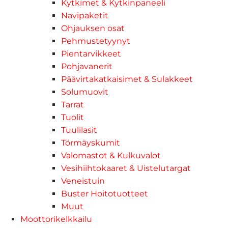
Kytkimet & Kytkinpaneeli
Navipaketit
Ohjauksen osat
Pehmustetyynyt
Pientarvikkeet
Pohjavanerit
Päävirtakatkaisimet & Sulakkeet
Solumuovit
Tarrat
Tuolit
Tuulilasit
Törmäyskumit
Valomastot & Kulkuvalot
Vesihiihtokaaret & Uistelutargat
Veneistuin
Buster Hoitotuotteet
Muut
Moottorikelkkailu