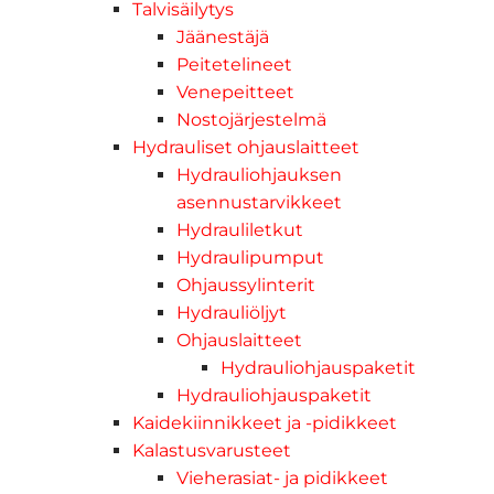
Talvisäilytys
Jäänestäjä
Peitetelineet
Venepeitteet
Nostojärjestelmä
Hydrauliset ohjauslaitteet
Hydrauliohjauksen
asennustarvikkeet
Hydrauliletkut
Hydraulipumput
Ohjaussylinterit
Hydrauliöljyt
Ohjauslaitteet
Hydrauliohjauspaketit
Hydrauliohjauspaketit
Kaidekiinnikkeet ja -pidikkeet
Kalastusvarusteet
Vieherasiat- ja pidikkeet