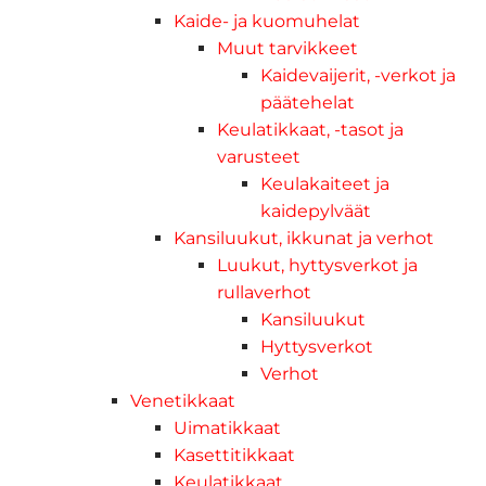
Kaide- ja kuomuhelat
Muut tarvikkeet
Kaidevaijerit, -verkot ja
päätehelat
Keulatikkaat, -tasot ja
varusteet
Keulakaiteet ja
kaidepylväät
Kansiluukut, ikkunat ja verhot
Luukut, hyttysverkot ja
rullaverhot
Kansiluukut
Hyttysverkot
Verhot
Venetikkaat
Uimatikkaat
Kasettitikkaat
Keulatikkaat