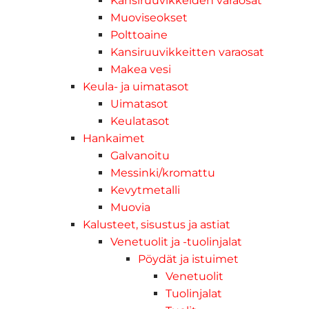
Kansiruuvikkeiden varaosat
Muoviseokset
Polttoaine
Kansiruuvikkeitten varaosat
Makea vesi
Keula- ja uimatasot
Uimatasot
Keulatasot
Hankaimet
Galvanoitu
Messinki/kromattu
Kevytmetalli
Muovia
Kalusteet, sisustus ja astiat
Venetuolit ja -tuolinjalat
Pöydät ja istuimet
Venetuolit
Tuolinjalat