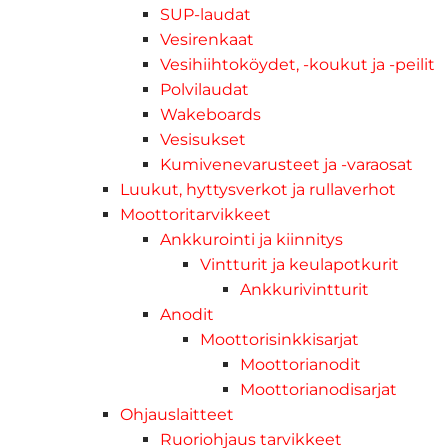
SUP-laudat
Vesirenkaat
Vesihiihtoköydet, -koukut ja -peilit
Polvilaudat
Wakeboards
Vesisukset
Kumivenevarusteet ja -varaosat
Luukut, hyttysverkot ja rullaverhot
Moottoritarvikkeet
Ankkurointi ja kiinnitys
Vintturit ja keulapotkurit
Ankkurivintturit
Anodit
Moottorisinkkisarjat
Moottorianodit
Moottorianodisarjat
Ohjauslaitteet
Ruoriohjaus tarvikkeet