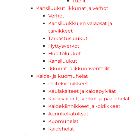
Tuolit
Kansiluukut, ikkunat ja verhot
Verhot
Kansiluukkujen varaosat ja
tarvikkeet
Tarkastusluukut
Hyttysverkot
Huoltoluukut
Kansiluukut
Ikkunat ja ikkunaventtiilit
Kaide- ja kuomuhelat
Peitekiinnikkeet
Keulakaiteet ja kaidepylväät
Kaidevaijerit, -verkot ja päätehelat
Kaidekiinnikkeet ja -pidikkeet
Aurinkokatokset
Kuomuhelat
Kaidehelat