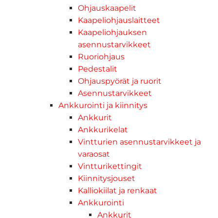
Ohjauskaapelit
Kaapeliohjauslaitteet
Kaapeliohjauksen
asennustarvikkeet
Ruoriohjaus
Pedestalit
Ohjauspyörät ja ruorit
Asennustarvikkeet
Ankkurointi ja kiinnitys
Ankkurit
Ankkurikelat
Vintturien asennustarvikkeet ja
varaosat
Vintturikettingit
Kiinnitysjouset
Kalliokiilat ja renkaat
Ankkurointi
Ankkurit