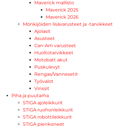
Maverick mallisto
Maverick 2025
Maverick 2026
Mönkijöiden lisävarusteet ja -tarvikkeet
Ajolasit
Asusteet
Can-Am varusteet
Huoltotarvikkeet
Motobatt akut
Puskulevyt
Rengas/Vannesetit
Työvalot
Vinssit
Piha ja puutarha
STIGA ajoleikkurit
STIGA ruohonleikkurit
STIGA robottileikkurit
STIGA pienkoneet