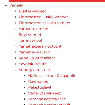
Veneily
Buster-veneet
Finnmaster Husky-veneet
Finnmaster lasikuituveneet
Yamarin-veneet
Suvi-veneet
Terhi-veneet
Yamaha-perämoottorit
Yamaha-vesijetit
Vene- ja jettitrailerit
Savorak-laiturit
Veneilyvarusteet
Hallintalaitteet & kaapelit
Raymarine
Pelastusliivit
Veneilytarvikkeet
Yamaha aggrekaatit
Yamaha perämoottorit