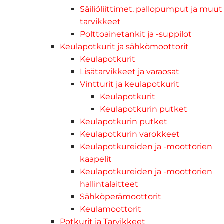
Säiliöliittimet, pallopumput ja muut
tarvikkeet
Polttoainetankit ja -suppilot
Keulapotkurit ja sähkömoottorit
Keulapotkurit
Lisätarvikkeet ja varaosat
Vintturit ja keulapotkurit
Keulapotkurit
Keulapotkurin putket
Keulapotkurin putket
Keulapotkurin varokkeet
Keulapotkureiden ja -moottorien
kaapelit
Keulapotkureiden ja -moottorien
hallintalaitteet
Sähköperämoottorit
Keulamoottorit
Potkurit ja Tarvikkeet