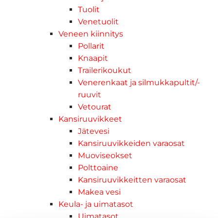
Tuolit
Venetuolit
Veneen kiinnitys
Pollarit
Knaapit
Trailerikoukut
Venerenkaat ja silmukkapultit/-
ruuvit
Vetourat
Kansiruuvikkeet
Jätevesi
Kansiruuvikkeiden varaosat
Muoviseokset
Polttoaine
Kansiruuvikkeitten varaosat
Makea vesi
Keula- ja uimatasot
Uimatasot