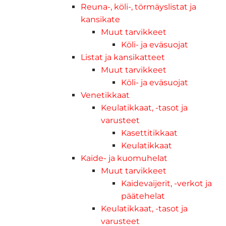
Reuna-, köli-, törmäyslistat ja
kansikate
Muut tarvikkeet
Köli- ja eväsuojat
Listat ja kansikatteet
Muut tarvikkeet
Köli- ja eväsuojat
Venetikkaat
Keulatikkaat, -tasot ja
varusteet
Kasettitikkaat
Keulatikkaat
Kaide- ja kuomuhelat
Muut tarvikkeet
Kaidevaijerit, -verkot ja
päätehelat
Keulatikkaat, -tasot ja
varusteet