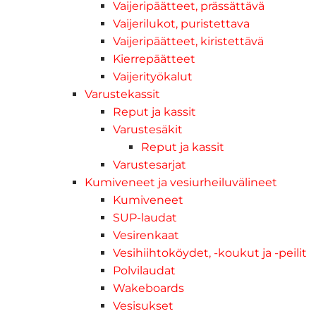
Vaijeripäätteet, prässättävä
Vaijerilukot, puristettava
Vaijeripäätteet, kiristettävä
Kierrepäätteet
Vaijerityökalut
Varustekassit
Reput ja kassit
Varustesäkit
Reput ja kassit
Varustesarjat
Kumiveneet ja vesiurheiluvälineet
Kumiveneet
SUP-laudat
Vesirenkaat
Vesihiihtoköydet, -koukut ja -peilit
Polvilaudat
Wakeboards
Vesisukset