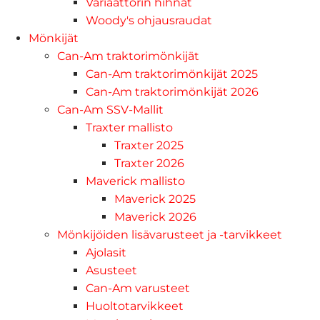
Variaattorin hihnat
Woody's ohjausraudat
Mönkijät
Can-Am traktorimönkijät
Can-Am traktorimönkijät 2025
Can-Am traktorimönkijät 2026
Can-Am SSV-Mallit
Traxter mallisto
Traxter 2025
Traxter 2026
Maverick mallisto
Maverick 2025
Maverick 2026
Mönkijöiden lisävarusteet ja -tarvikkeet
Ajolasit
Asusteet
Can-Am varusteet
Huoltotarvikkeet