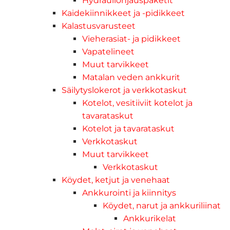
Hydrauliohjauspaketit
Kaidekiinnikkeet ja -pidikkeet
Kalastusvarusteet
Vieherasiat- ja pidikkeet
Vapatelineet
Muut tarvikkeet
Matalan veden ankkurit
Säilytyslokerot ja verkkotaskut
Kotelot, vesitiiviit kotelot ja
tavarataskut
Kotelot ja tavarataskut
Verkkotaskut
Muut tarvikkeet
Verkkotaskut
Köydet, ketjut ja venehaat
Ankkurointi ja kiinnitys
Köydet, narut ja ankkuriliinat
Ankkurikelat