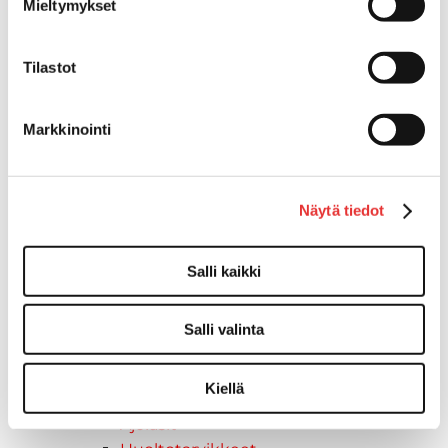
Mieltymykset
2026 vuoden mallit
Syvä lumi
Tilastot
Crossover
Hyötykäyttö
Reitti
Markkinointi
ADVENTURE ELECTRIC
2027 vuoden mallit
Syvä lumi
Näytä tiedot
Crossover
Hyötykäyttö
Salli kaikki
Reitti
Sähkö
Nuoriso
Salli valinta
Kelkkavarusteet & tarvikkeet
AJOASUT
Kiellä
Ajohanskat
Ajolasit