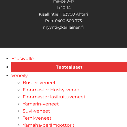
ma-pe 9-17
la 10-14
Kisällintie 1, 63700 Ähtäri
Puh. 0400 600 775
myynti@karilainen.fi
Etusivulle
Tuotealueet
Veneily
Buster-veneet
Finnmaster Husky-veneet
Finnmaster lasikuituveneet
Yamarin-veneet
Suvi-veneet
Terhi-veneet
Yamaha-perämoottorit