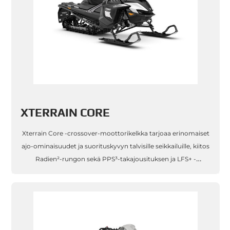
XTERRAIN CORE
Xterrain Core -crossover-moottorikelkka tarjoaa erinomaiset
ajo-ominaisuudet ja suorituskyvyn talvisille seikkailuille, kiitos
Radien²-rungon sekä PPS³-takajousituksen ja LFS+ -
etujousituksen. Moottorivaihtoehtoina erittäin bensapihi
Rotax® 600 ACE s