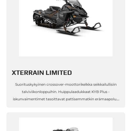
XTERRAIN LIMITED
Suorituskykyinen crossover-moottorikelkka seikkailullisiin
talviviikonloppuihin. Huippulaadukkaat KYB Plus -
iskunvaimentimet tasoittavat pattisemmatkin erämaapolut.
Tehokkaat ja taloudelliset Rotax® 600RR E-TEC / 900 ACE
Turbo -moottorit takaavat suorit