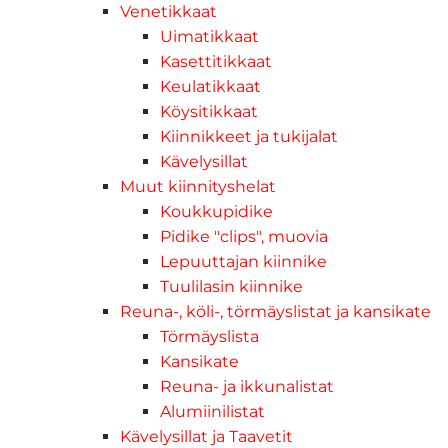
Venetikkaat
Uimatikkaat
Kasettitikkaat
Keulatikkaat
Köysitikkaat
Kiinnikkeet ja tukijalat
Kävelysillat
Muut kiinnityshelat
Koukkupidike
Pidike "clips", muovia
Lepuuttajan kiinnike
Tuulilasin kiinnike
Reuna-, köli-, törmäyslistat ja kansikate
Törmäyslista
Kansikate
Reuna- ja ikkunalistat
Alumiinilistat
Kävelysillat ja Taavetit