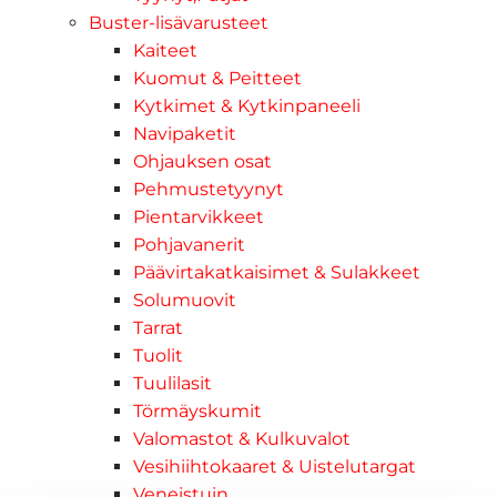
Buster-lisävarusteet
Kaiteet
Kuomut & Peitteet
Kytkimet & Kytkinpaneeli
Navipaketit
Ohjauksen osat
Pehmustetyynyt
Pientarvikkeet
Pohjavanerit
Päävirtakatkaisimet & Sulakkeet
Solumuovit
Tarrat
Tuolit
Tuulilasit
Törmäyskumit
Valomastot & Kulkuvalot
Vesihiihtokaaret & Uistelutargat
Veneistuin