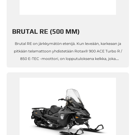
BRUTAL RE (500 MM)
Brutal RE on järkkymätön etenijä. Kun leveään, karkeaan ja
pitkään telamattoon yhdistetään Rotax® 900 ACE Turbo R /
850 E-TEC -moottori, on lopputuloksena kelkka, joka
murskaa käsityksen mahdottomasta. Radien²-runko
viimeistellyllä ergonomia