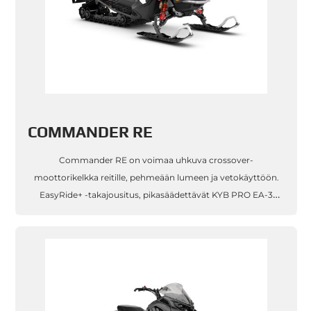
COMMANDER RE
Commander RE on voimaa uhkuva crossover-
moottorikelkka reitille, pehmeään lumeen ja vetokäyttöön.
EasyRide+ -takajousitus, pikasäädettävät KYB PRO EA-3
Kashima -iskunvaimentimet ja 180-hevosvoimainen Rotax®
900 ACE Turbo R -moottori takaavat suo