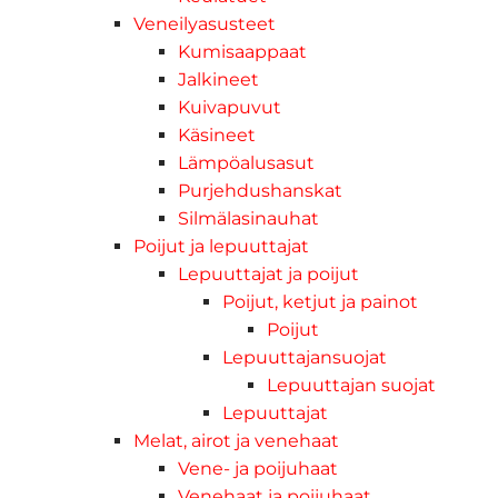
Veneilyasusteet
Kumisaappaat
Jalkineet
Kuivapuvut
Käsineet
Lämpöalusasut
Purjehdushanskat
Silmälasinauhat
Poijut ja lepuuttajat
Lepuuttajat ja poijut
Poijut, ketjut ja painot
Poijut
Lepuuttajansuojat
Lepuuttajan suojat
Lepuuttajat
Melat, airot ja venehaat
Vene- ja poijuhaat
Venehaat ja poijuhaat