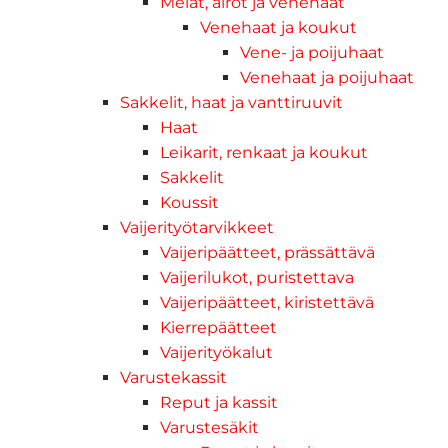
Melat, airot ja venehaat
Venehaat ja koukut
Vene- ja poijuhaat
Venehaat ja poijuhaat
Sakkelit, haat ja vanttiruuvit
Haat
Leikarit, renkaat ja koukut
Sakkelit
Koussit
Vaijerityötarvikkeet
Vaijeripäätteet, prässättävä
Vaijerilukot, puristettava
Vaijeripäätteet, kiristettävä
Kierrepäätteet
Vaijerityökalut
Varustekassit
Reput ja kassit
Varustesäkit