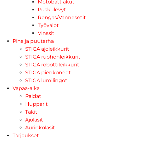
Motobatt akut
Puskulevyt
Rengas/Vannesetit
Työvalot
Vinssit
Piha ja puutarha
STIGA ajoleikkurit
STIGA ruohonleikkurit
STIGA robottileikkurit
STIGA pienkoneet
STIGA lumilingot
Vapaa-aika
Paidat
Hupparit
Takit
Ajolasit
Aurinkolasit
Tarjoukset