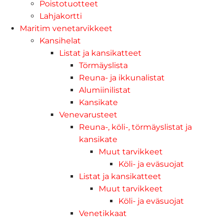
Poistotuotteet
Lahjakortti
Maritim venetarvikkeet
Kansihelat
Listat ja kansikatteet
Törmäyslista
Reuna- ja ikkunalistat
Alumiinilistat
Kansikate
Venevarusteet
Reuna-, köli-, törmäyslistat ja
kansikate
Muut tarvikkeet
Köli- ja eväsuojat
Listat ja kansikatteet
Muut tarvikkeet
Köli- ja eväsuojat
Venetikkaat