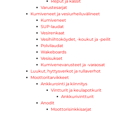
Reput ja kassit
Varustesarjat
Kumiveneet ja vesiurheiluvälineet
Kumiveneet
SUP-laudat
Vesirenkaat
Vesihiihtoköydet, -koukut ja -peilit
Polvilaudat
Wakeboards
Vesisukset
Kumivenevarusteet ja -varaosat
Luukut, hyttysverkot ja rullaverhot
Moottoritarvikkeet
Ankkurointi ja kiinnitys
Vintturit ja keulapotkurit
Ankkurivintturit
Anodit
Moottorisinkkisarjat