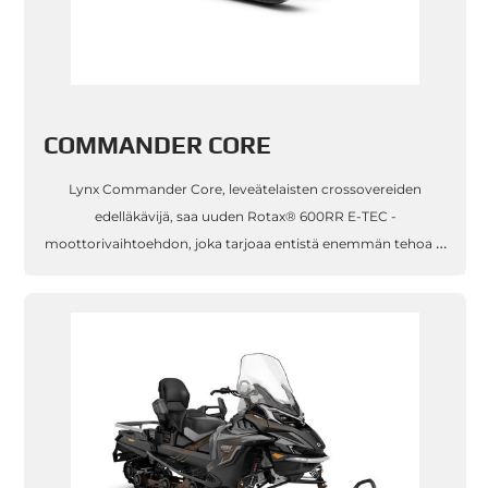
COMMANDER CORE
Lynx Commander Core, leveätelaisten crossovereiden
edelläkävijä, saa uuden Rotax® 600RR E-TEC -
moottorivaihtoehdon, joka tarjoaa entistä enemmän tehoa ja
paremman polttoainetalouden. Urheilullinen ajettavuus
yhdistyy erinomaiseen vetokykyyn, vahvoi