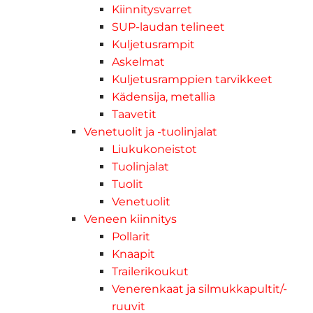
Kiinnitysvarret
SUP-laudan telineet
Kuljetusrampit
Askelmat
Kuljetusramppien tarvikkeet
Kädensija, metallia
Taavetit
Venetuolit ja -tuolinjalat
Liukukoneistot
Tuolinjalat
Tuolit
Venetuolit
Veneen kiinnitys
Pollarit
Knaapit
Trailerikoukut
Venerenkaat ja silmukkapultit/-
ruuvit