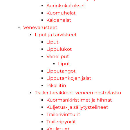
Aurinkokatokset
Kuomuhelat
Kaidehelat
Venevarusteet
Liput ja tarvikkeet
Liput
Lippulukot
Veneliput
Liput
Lipputangot
Lipputankojen jalat
Pikaliitin
Traileritarvikkeet, veneen nosto/lasku
Kuormankiristimet ja hihnat
Kuljetus- ja säilytystelineet
Trailerivintturit
Traileripyörät
Keulatuet