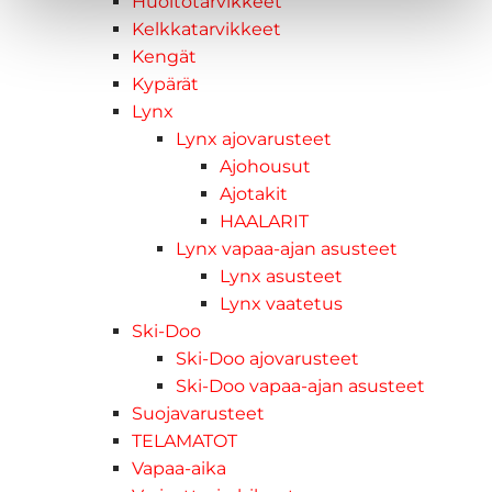
Huoltotarvikkeet
Kelkkatarvikkeet
Kengät
Kypärät
Lynx
Lynx ajovarusteet
Ajohousut
Ajotakit
HAALARIT
Lynx vapaa-ajan asusteet
Lynx asusteet
Lynx vaatetus
Ski-Doo
Ski-Doo ajovarusteet
Ski-Doo vapaa-ajan asusteet
Suojavarusteet
TELAMATOT
Vapaa-aika