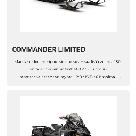
COMMANDER LIMITED
Markkinoiden monipuolisin crossover saa lisää voimaa 180-
hevosvoimaisen Rotax® 900 ACE Turbo R -
moottorivaihtoehdon myötä. KYB / KYB 46 Kashima -
iskunvaimentimet varmistavat ylellisen ajettavuuden.
Valinnainen Touring Kit leveällä raidevälillä mu