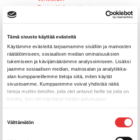
Buster Hoitotuotteet
Muut
Moottorikelkkailu
Ski-Doo -moottorikelkat
Tämä sivusto käyttää evästeitä
2026 vuoden mallit
Syvä lumi
Käytämme evästeitä tarjoamamme sisällön ja mainosten
Crossover
räätälöimiseen, sosiaalisen median ominaisuuksien
Reitti
tukemiseen ja kävijämäärämme analysoimiseen. Lisäksi
jaamme sosiaalisen median, mainosalan ja analytiikka-
Hyötykäyttö
alan kumppaneillemme tietoja siitä, miten käytät
Keskikokoiset
sivustoamme. Kumppanimme voivat yhdistää näitä
2027 vuoden mallit
tietoja muihin tietoihin, joita olet antanut heille tai joita on
Syvä lumi
kerätty, kun olet käyttänyt heidän palvelujaan.
Crossover
Reitti
Lisätietoja:
karilainen.fi/tietosuoja
Suostumuksen
Hyötykäyttö
Välttämätön
valinta
Keskikokoiset
Nuoriso
Lynx-moottorikelkat