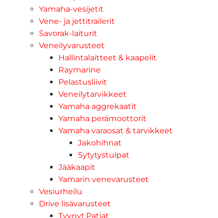
Yamaha-vesijetit
Vene- ja jettitrailerit
Savorak-laiturit
Veneilyvarusteet
Hallintalaitteet & kaapelit
Raymarine
Pelastusliivit
Veneilytarvikkeet
Yamaha aggrekaatit
Yamaha perämoottorit
Yamaha varaosat & tarvikkeet
Jakohihnat
Sytytystulpat
Jääkaapit
Yamarin venevarusteet
Vesiurheilu
Drive lisävarusteet
Tyynyt,Patjat