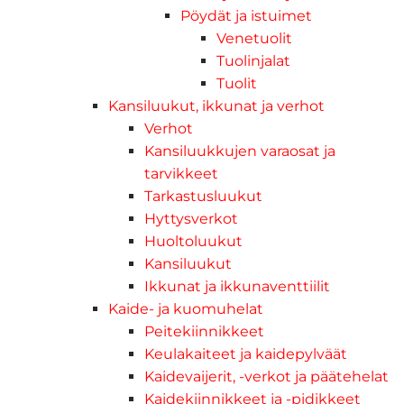
Pöydät ja istuimet
Venetuolit
Tuolinjalat
Tuolit
Kansiluukut, ikkunat ja verhot
Verhot
Kansiluukkujen varaosat ja
tarvikkeet
Tarkastusluukut
Hyttysverkot
Huoltoluukut
Kansiluukut
Ikkunat ja ikkunaventtiilit
Kaide- ja kuomuhelat
Peitekiinnikkeet
Keulakaiteet ja kaidepylväät
Kaidevaijerit, -verkot ja päätehelat
Kaidekiinnikkeet ja -pidikkeet