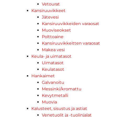
Vetourat
Kansiruuvikkeet
Jätevesi
Kansiruuvikkeiden varaosat
Muoviseokset
Polttoaine
Kansiruuvikkeitten varaosat
Makea vesi
Keula- ja uimatasot
Uimatasot
Keulatasot
Hankaimet
Galvanoitu
Messinki/kromattu
Kevytmetalli
Muovia
Kalusteet, sisustus ja astiat
Venetuolit ja -tuolinjalat