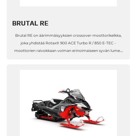
BRUTAL RE
Brutal RE on äärimmäisyyksien crossover-moottorikelkka,
joka yhdistää Rotax® 900 ACE Turbo R / 850 E-TEC -
moottorien raivokkaan voiman erinoimaiseen syvän lumen
etenemiskykyyn ja ketterään käsiteltävyyteen. PPS² DS+ -
takajousitus korkeaharjais