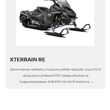
XTERRAIN RE
Äärimmäinen seikkailu-crossover pitkille reissuille. Uusi LFS-R
-etujousitus yhdessä PPS³-takajousituksen ja
huippulaadukkaan KYB PRO 46 HLCR Kashima -
iskunvaimennuksen kanssa kesyttää vaativimmankin
maaston. Voimakkaat Rotax®-moottorit tyydyttäv