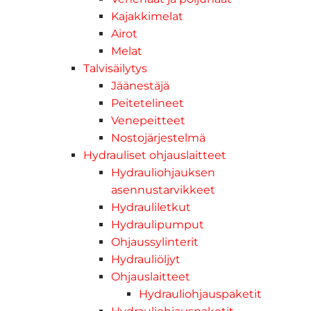
Kajakkimelat
Airot
Melat
Talvisäilytys
Jäänestäjä
Peitetelineet
Venepeitteet
Nostojärjestelmä
Hydrauliset ohjauslaitteet
Hydrauliohjauksen
asennustarvikkeet
Hydrauliletkut
Hydraulipumput
Ohjaussylinterit
Hydrauliöljyt
Ohjauslaitteet
Hydrauliohjauspaketit