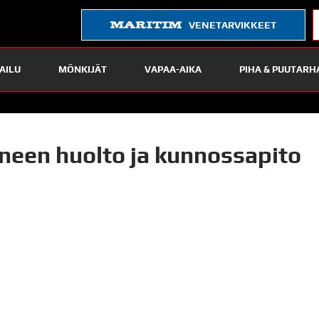
VENETARVIKKEET
AILU
MÖNKIJÄT
VAPAA-AIKA
PIHA & PUUTARH
neen huolto ja kunnossapito