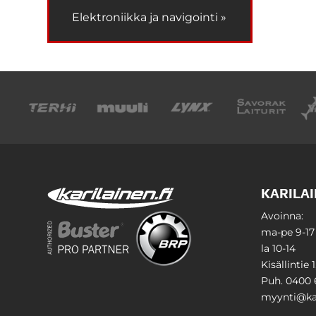
Elektroniikka ja navigointi »
KARILAI
Avoinna:
ma-pe 9-17
la 10-14
Kisällintie 
Puh. 0400 
myynti@kar