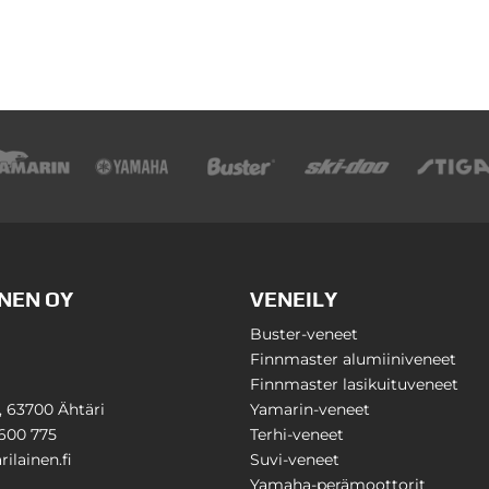
NEN OY
VENEILY
Buster-veneet
Finnmaster alumiiniveneet
Finnmaster lasikuituveneet
1, 63700 Ähtäri
Yamarin-veneet
600 775
Terhi-veneet
ilainen.fi
Suvi-veneet
Yamaha-perämoottorit