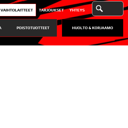
VAIHTOLAITTEET
TARJOUKSET
YHTEYS
A
POISTOTUOTTEET
HUOLTO & KORJAAMO