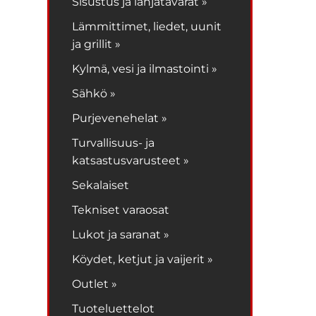
Sisustus ja lahjatavarat »
Lämmittimet, liedet, uunit
ja grillit »
Kylmä, vesi ja ilmastointi »
Sähkö »
Purjevenehelat »
Turvallisuus- ja
katsastusvarusteet »
Sekalaiset
Tekniset varaosat
Lukot ja saranat »
Köydet, ketjut ja vaijerit »
Outlet »
Tuoteluettelot