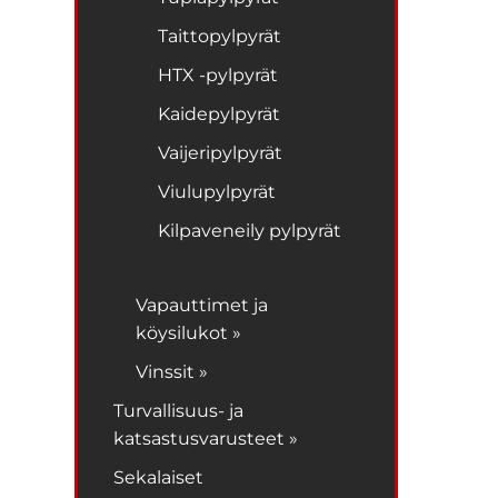
Taittopylpyrät
HTX -pylpyrät
Kaidepylpyrät
Vaijeripylpyrät
Viulupylpyrät
Kilpaveneily pylpyrät
Vapauttimet ja
köysilukot »
Vinssit »
Turvallisuus- ja
katsastusvarusteet »
Sekalaiset