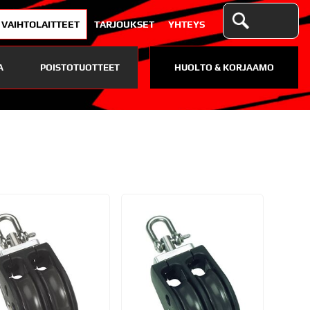
VAIHTOLAITTEET
TARJOUKSET
YHTEYS
A
POISTOTUOTTEET
HUOLTO & KORJAAMO