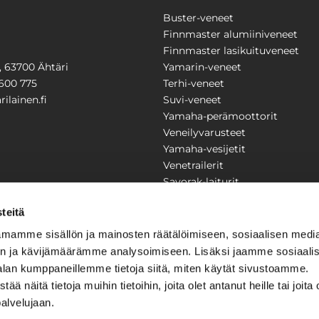
Buster-veneet
Finnmaster alumiiniveneet
Finnmaster lasikuituveneet
1, 63700 Ähtäri
Yamarin-veneet
600 775
Terhi-veneet
ilainen.fi
Suvi-veneet
Yamaha-perämoottorit
Veneilyvarusteet
Yamaha-vesijetit
Venetrailerit
Savorak-laiturit
PUUTARHA
KARILAINEN
teitä
Yritysesittely
mamme sisällön ja mainosten räätälöimiseen, sosiaalisen medi
Yhteystiedot
n ja kävijämäärämme analysoimiseen. Lisäksi jaamme sosiaali
LAITTEET
Huolto ja korjaamo
alan kumppaneillemme tietoja siitä, miten käytät sivustoamme.
Ajankohtaista
näitä tietoja muihin tietoihin, joita olet antanut heille tai joita 
Tarjouspyyntö
önkijät
palvelujaan.
Toimitusehdot