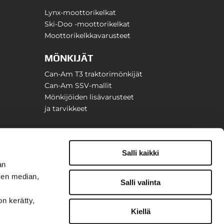
Lynx-moottorikelkat
Ski-Doo -moottorikelkat
Moottorikelkkavarusteet
MÖNKIJÄT
Can-Am T3 traktorimönkijät
Can-Am SSV-mallit
Mönkijöiden lisävarusteet
ja tarvikkeet
Salli kaikki
an
sen median,
Salli valinta
on kerätty,
Kiellä