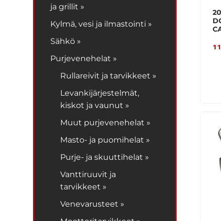
ja grillit »
2
D
Kylmä, vesi ja ilmastointi »
C
Sähkö »
11
Purjevenehelat »
Rullareivit ja tarvikkeet »
Levankijärjestelmät,
kiskot ja vaunut »
Muut purjevenehelat »
Masto- ja puomihelat »
Purje- ja skuuttihelat »
Vanttiruuvit ja
tarvikkeet »
Venevarusteet »