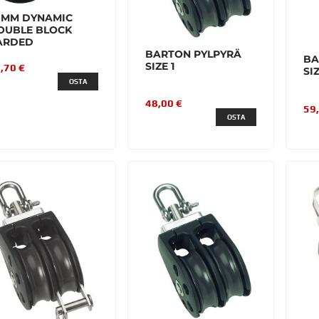
0MM DYNAMIC
OUBLE BLOCK
ARDED
BARTON PYLPYRÄ
BA
SIZE 1
,70 €
SI
OSTA
48,00 €
59
OSTA