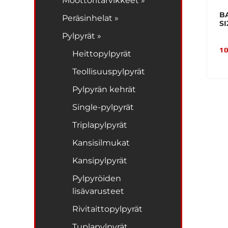
Moottoritarvikkeet »
B
Peräsinhelat »
SI
Pylpyrät »
10
Heittopylpyrät
Teollisuuspylpyrät
Pylpyrän kehrät
Single-pylpyrät
Triplapylpyrät
Kansisilmukat
Kansipylpyrät
Pylpyröiden
lisävarusteet
Rivitaittopylpyrät
Tuplapylpyrät