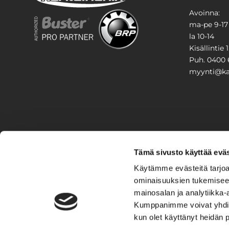
Avoinna:
ma-pe 9-17
la 10-14
Kisällintie 
Puh. 0400 
myynti@kar
PIHA & 
Tämä sivusto käyttää eväs
Stiga
Käytämme evästeitä tarjoa
ominaisuuksien tukemisee
VAIHTO
mainosalan ja analytiikka-
Kumppanimme voivat yhdistää 
Veneet
Kelkat ja m
kun olet käyttänyt heidän 