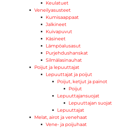
Keulatuet
Veneilyasusteet
Kumisaappaat
Jalkineet
Kuivapuvut
Käsineet
Lämpöalusasut
Purjehdushanskat
Silmälasinauhat
Poijut ja lepuuttajat
Lepuuttajat ja poijut
Poijut, ketjut ja painot
Poijut
Lepuuttajansuojat
Lepuuttajan suojat
Lepuuttajat
Melat, airot ja venehaat
Vene- ja poijuhaat