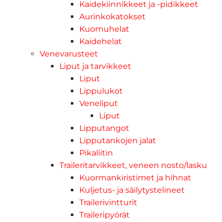
Kaidekiinnikkeet ja -pidikkeet
Aurinkokatokset
Kuomuhelat
Kaidehelat
Venevarusteet
Liput ja tarvikkeet
Liput
Lippulukot
Veneliput
Liput
Lipputangot
Lipputankojen jalat
Pikaliitin
Traileritarvikkeet, veneen nosto/lasku
Kuormankiristimet ja hihnat
Kuljetus- ja säilytystelineet
Trailerivintturit
Traileripyörät