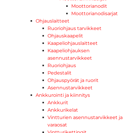
Moottorianodit
Moottorianodisarjat
Ohjauslaitteet
Ruoriohjaus tarvikkeet
Ohjauskaapelit
Kaapeliohjauslaitteet
Kaapeliohjauksen
asennustarvikkeet
Ruoriohjaus
Pedestalit
Ohjauspyörät ja ruorit
Asennustarvikkeet
Ankkurointi ja kiinnitys
Ankkurit
Ankkurikelat
Vintturien asennustarvikkeet ja
varaosat
Vintturikettingit