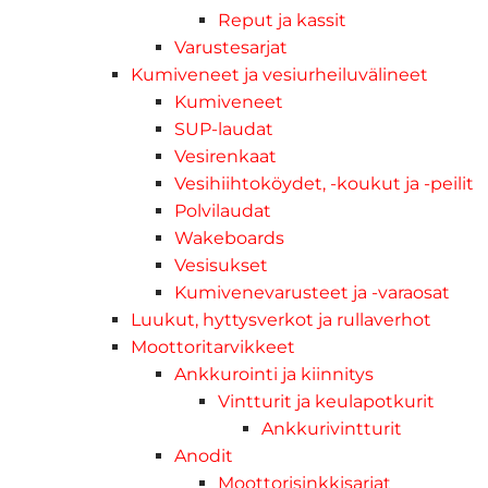
Reput ja kassit
Varustesarjat
Kumiveneet ja vesiurheiluvälineet
Kumiveneet
SUP-laudat
Vesirenkaat
Vesihiihtoköydet, -koukut ja -peilit
Polvilaudat
Wakeboards
Vesisukset
Kumivenevarusteet ja -varaosat
Luukut, hyttysverkot ja rullaverhot
Moottoritarvikkeet
Ankkurointi ja kiinnitys
Vintturit ja keulapotkurit
Ankkurivintturit
Anodit
Moottorisinkkisarjat