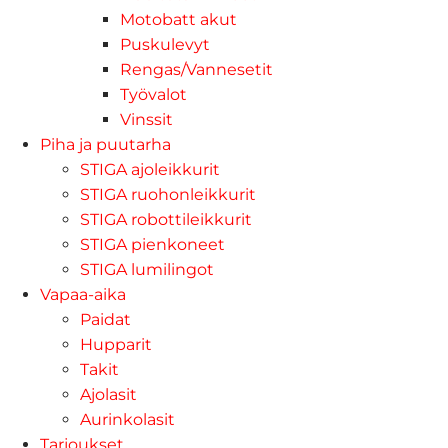
Motobatt akut
Puskulevyt
Rengas/Vannesetit
Työvalot
Vinssit
Piha ja puutarha
STIGA ajoleikkurit
STIGA ruohonleikkurit
STIGA robottileikkurit
STIGA pienkoneet
STIGA lumilingot
Vapaa-aika
Paidat
Hupparit
Takit
Ajolasit
Aurinkolasit
Tarjoukset