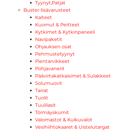
Tyynyt,Patjat
Buster-lisävarusteet
Kaiteet
Kuomut & Peitteet
Kytkimet & Kytkinpaneeli
Navipaketit
Ohjauksen osat
Pehmustetyynyt
Pientarvikkeet
Pohjavanerit
Päävirtakatkaisimet & Sulakkeet
Solumuovit
Tarrat
Tuolit
Tuulilasit
Törmäyskumit
Valomastot & Kulkuvalot
Vesihiihtokaaret & Uistelutargat