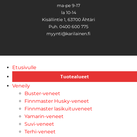
ma-pe 9-17
la 10-14
Kisällintie 1, 63700 Ähtäri
Puh. 0400 600 775
myynti@karilainen.fi
Etusivulle
Tuotealueet
Veneily
Buster-veneet
Finnmaster Husky-veneet
Finnmaster lasikuituveneet
Yamarin-veneet
Suvi-veneet
Terhi-veneet