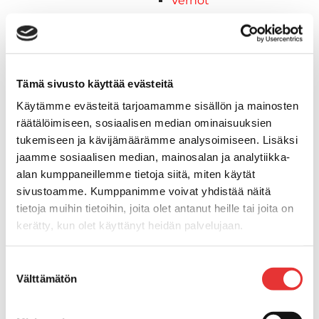
Verhot
Venetikkaat
Uimatikkaat
Kasettitikkaat
Keulatikkaat
Tämä sivusto käyttää evästeitä
Köysitikkaat
Käytämme evästeitä tarjoamamme sisällön ja mainosten
Kiinnikkeet ja tukijalat
räätälöimiseen, sosiaalisen median ominaisuuksien
Kävelysillat
tukemiseen ja kävijämäärämme analysoimiseen. Lisäksi
Muut kiinnityshelat
jaamme sosiaalisen median, mainosalan ja analytiikka-
Koukkupidike
alan kumppaneillemme tietoja siitä, miten käytät
Pidike "clips", muovia
sivustoamme. Kumppanimme voivat yhdistää näitä
Lepuuttajan kiinnike
tietoja muihin tietoihin, joita olet antanut heille tai joita on
Tuulilasin kiinnike
kerätty, kun olet käyttänyt heidän palvelujaan.
Reuna-, köli-, törmäyslistat ja kansikate
Törmäyslista
Lisätietoja:
karilainen.fi/tietosuoja
Suostumuksen
Kansikate
Välttämätön
valinta
Reuna- ja ikkunalistat
Alumiinilistat