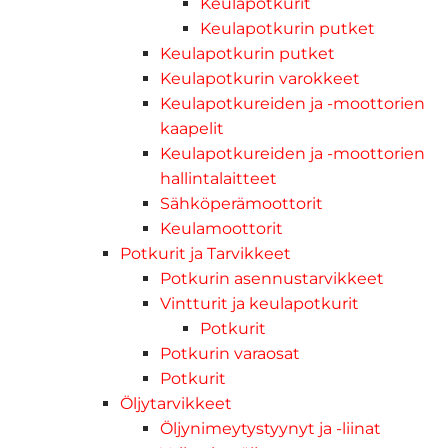
Keulapotkurit
Keulapotkurin putket
Keulapotkurin putket
Keulapotkurin varokkeet
Keulapotkureiden ja -moottorien
kaapelit
Keulapotkureiden ja -moottorien
hallintalaitteet
Sähköperämoottorit
Keulamoottorit
Potkurit ja Tarvikkeet
Potkurin asennustarvikkeet
Vintturit ja keulapotkurit
Potkurit
Potkurin varaosat
Potkurit
Öljytarvikkeet
Öljynimeytystyynyt ja -liinat