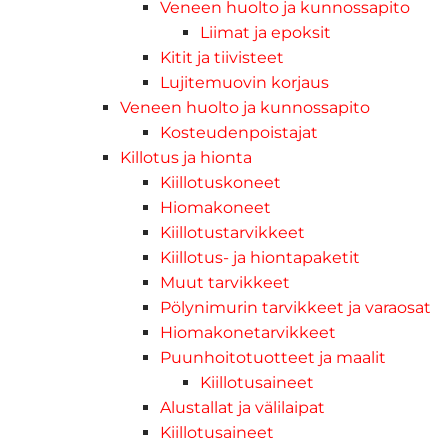
Veneen huolto ja kunnossapito
Liimat ja epoksit
Kitit ja tiivisteet
Lujitemuovin korjaus
Veneen huolto ja kunnossapito
Kosteudenpoistajat
Killotus ja hionta
Kiillotuskoneet
Hiomakoneet
Kiillotustarvikkeet
Kiillotus- ja hiontapaketit
Muut tarvikkeet
Pölynimurin tarvikkeet ja varaosat
Hiomakonetarvikkeet
Puunhoitotuotteet ja maalit
Kiillotusaineet
Alustallat ja välilaipat
Kiillotusaineet