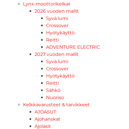
Lynx-moottorikelkat
2026 vuoden mallit
Syvä lumi
Crossover
Hyötykäyttö
Reitti
ADVENTURE ELECTRIC
2027 vuoden mallit
Syvä lumi
Crossover
Hyötykäyttö
Reitti
Sähkö
Nuoriso
Kelkkavarusteet & tarvikkeet
AJOASUT
Ajohanskat
Ajolasit