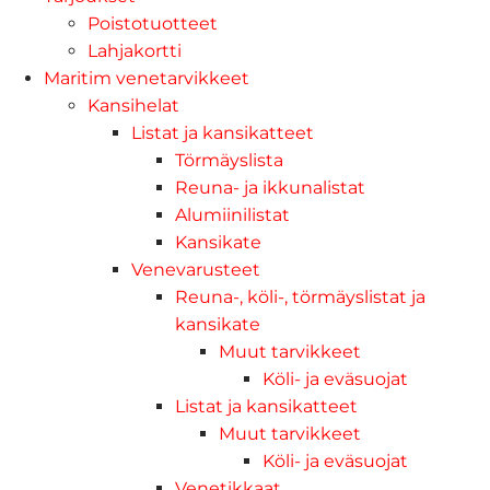
Poistotuotteet
Lahjakortti
Maritim venetarvikkeet
Kansihelat
Listat ja kansikatteet
Törmäyslista
Reuna- ja ikkunalistat
Alumiinilistat
Kansikate
Venevarusteet
Reuna-, köli-, törmäyslistat ja
kansikate
Muut tarvikkeet
Köli- ja eväsuojat
Listat ja kansikatteet
Muut tarvikkeet
Köli- ja eväsuojat
Venetikkaat