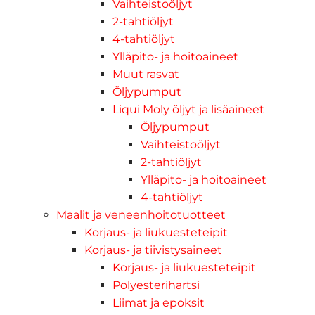
Vaihteistoöljyt
2-tahtiöljyt
4-tahtiöljyt
Ylläpito- ja hoitoaineet
Muut rasvat
Öljypumput
Liqui Moly öljyt ja lisäaineet
Öljypumput
Vaihteistoöljyt
2-tahtiöljyt
Ylläpito- ja hoitoaineet
4-tahtiöljyt
Maalit ja veneenhoitotuotteet
Korjaus- ja liukuesteteipit
Korjaus- ja tiivistysaineet
Korjaus- ja liukuesteteipit
Polyesterihartsi
Liimat ja epoksit