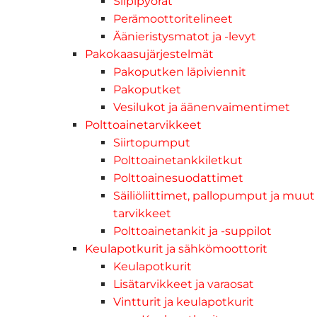
Siipipyörät
Perämoottoritelineet
Äänieristysmatot ja -levyt
Pakokaasujärjestelmät
Pakoputken läpiviennit
Pakoputket
Vesilukot ja äänenvaimentimet
Polttoainetarvikkeet
Siirtopumput
Polttoainetankkiletkut
Polttoainesuodattimet
Säiliöliittimet, pallopumput ja muut
tarvikkeet
Polttoainetankit ja -suppilot
Keulapotkurit ja sähkömoottorit
Keulapotkurit
Lisätarvikkeet ja varaosat
Vintturit ja keulapotkurit