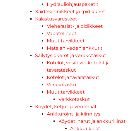
Hydrauliohjauspaketit
Kaidekiinnikkeet ja -pidikkeet
Kalastusvarusteet
Vieherasiat- ja pidikkeet
Vapatelineet
Muut tarvikkeet
Matalan veden ankkurit
Säilytyslokerot ja verkkotaskut
Kotelot, vesitiiviit kotelot ja
tavarataskut
Kotelot ja tavarataskut
Verkkotaskut
Muut tarvikkeet
Verkkotaskut
Köydet, ketjut ja venehaat
Ankkurointi ja kiinnitys
Köydet, narut ja ankkuriliinat
Ankkurikelat