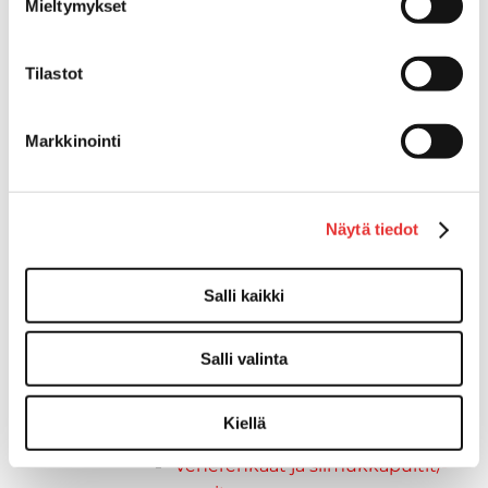
Kävelysillat ja Taavetit
Mieltymykset
Kiinnitysvarret
SUP-laudan telineet
Tilastot
Kuljetusrampit
Askelmat
Kuljetusramppien tarvikkeet
Markkinointi
Kädensija, metallia
Taavetit
Venetuolit ja -tuolinjalat
Näytä tiedot
Liukukoneistot
Tuolinjalat
Salli kaikki
Tuolit
Venetuolit
Veneen kiinnitys
Salli valinta
Pollarit
Knaapit
Kiellä
Trailerikoukut
Venerenkaat ja silmukkapultit/-