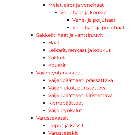
Melat, airot ja venehaat
Venehaat ja koukut
Vene- ja poijuhaat
Venehaat ja poijuhaat
Sakkelit, haat ja vanttiruuvit
Haat
Leikarit, renkaat ja koukut
Sakkelit
Koussit
Vaijerityötarvikkeet
Vaijeripäätteet, prässättävä
Vaijerilukot, puristettava
Vaijeripäätteet, kiristettävä
Kierrepäätteet
Vaijerityökalut
Varustekassit
Reput ja kassit
Varustesäkit