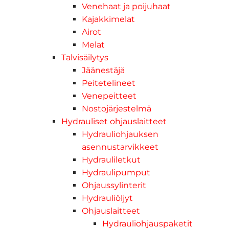
Venehaat ja poijuhaat
Kajakkimelat
Airot
Melat
Talvisäilytys
Jäänestäjä
Peitetelineet
Venepeitteet
Nostojärjestelmä
Hydrauliset ohjauslaitteet
Hydrauliohjauksen
asennustarvikkeet
Hydrauliletkut
Hydraulipumput
Ohjaussylinterit
Hydrauliöljyt
Ohjauslaitteet
Hydrauliohjauspaketit