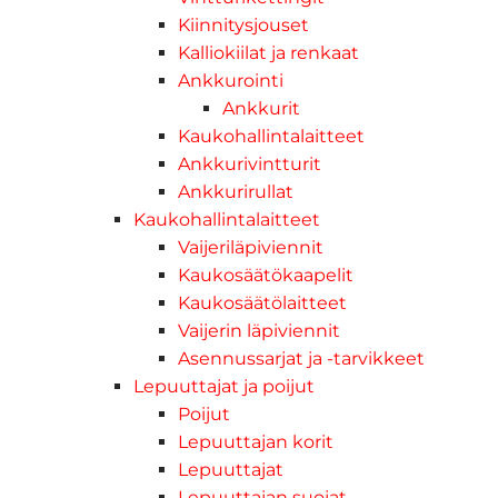
Kiinnitysjouset
Kalliokiilat ja renkaat
Ankkurointi
Ankkurit
Kaukohallintalaitteet
Ankkurivintturit
Ankkurirullat
Kaukohallintalaitteet
Vaijeriläpiviennit
Kaukosäätökaapelit
Kaukosäätölaitteet
Vaijerin läpiviennit
Asennussarjat ja -tarvikkeet
Lepuuttajat ja poijut
Poijut
Lepuuttajan korit
Lepuuttajat
Lepuuttajan suojat