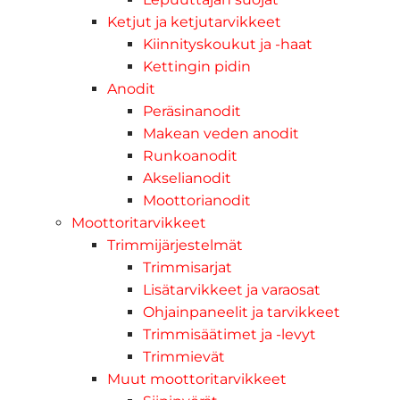
Ketjut ja ketjutarvikkeet
Kiinnityskoukut ja -haat
Kettingin pidin
Anodit
Peräsinanodit
Makean veden anodit
Runkoanodit
Akselianodit
Moottorianodit
Moottoritarvikkeet
Trimmijärjestelmät
Trimmisarjat
Lisätarvikkeet ja varaosat
Ohjainpaneelit ja tarvikkeet
Trimmisäätimet ja -levyt
Trimmievät
Muut moottoritarvikkeet