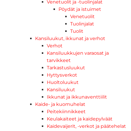
Venetuolit ja -tuolinjalat
Pöydät ja istuimet
Venetuolit
Tuolinjalat
Tuolit
Kansiluukut, ikkunat ja verhot
Verhot
Kansiluukkujen varaosat ja
tarvikkeet
Tarkastusluukut
Hyttysverkot
Huoltoluukut
Kansiluukut
Ikkunat ja ikkunaventtiilit
Kaide- ja kuomuhelat
Peitekiinnikkeet
Keulakaiteet ja kaidepylväät
Kaidevaijerit, -verkot ja päätehelat