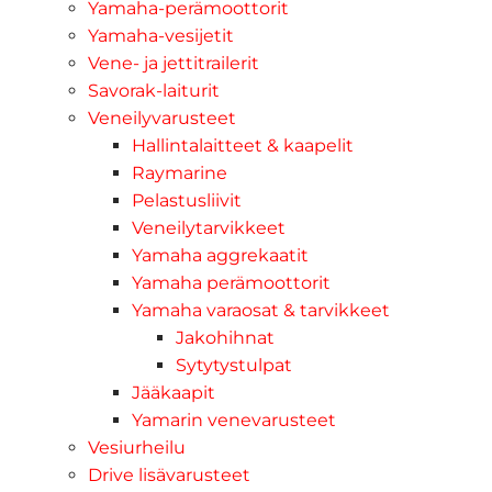
Yamaha-perämoottorit
Yamaha-vesijetit
Vene- ja jettitrailerit
Savorak-laiturit
Veneilyvarusteet
Hallintalaitteet & kaapelit
Raymarine
Pelastusliivit
Veneilytarvikkeet
Yamaha aggrekaatit
Yamaha perämoottorit
Yamaha varaosat & tarvikkeet
Jakohihnat
Sytytystulpat
Jääkaapit
Yamarin venevarusteet
Vesiurheilu
Drive lisävarusteet