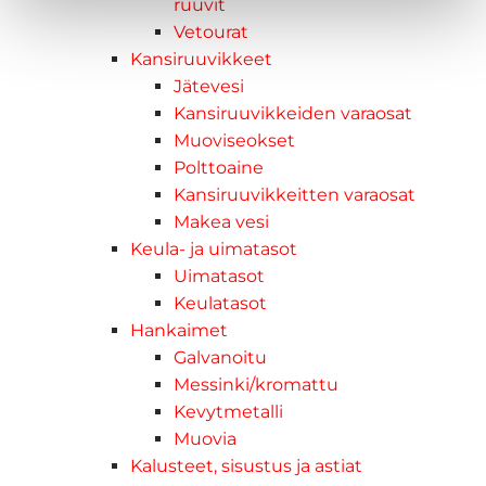
ruuvit
Vetourat
Kansiruuvikkeet
Jätevesi
Kansiruuvikkeiden varaosat
Muoviseokset
Polttoaine
Kansiruuvikkeitten varaosat
Makea vesi
Keula- ja uimatasot
Uimatasot
Keulatasot
Hankaimet
Galvanoitu
Messinki/kromattu
Kevytmetalli
Muovia
Kalusteet, sisustus ja astiat