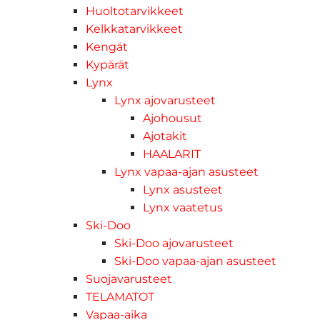
Huoltotarvikkeet
Kelkkatarvikkeet
Kengät
Kypärät
Lynx
Lynx ajovarusteet
Ajohousut
Ajotakit
HAALARIT
Lynx vapaa-ajan asusteet
Lynx asusteet
Lynx vaatetus
Ski-Doo
Ski-Doo ajovarusteet
Ski-Doo vapaa-ajan asusteet
Suojavarusteet
TELAMATOT
Vapaa-aika