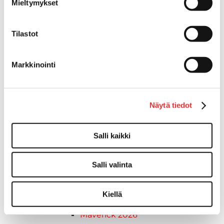
Ski-Doo ajovarusteet
Mieltymykset
Ski-Doo vapaa-ajan asusteet
Suojavarusteet
Tilastot
TELAMATOT
Vapaa-aika
Variaattorin hihnat
Markkinointi
Woody's ohjausraudat
Mönkijät
Can-Am traktorimönkijät
Näytä tiedot
Can-Am traktorimönkijät 2025
Can-Am traktorimönkijät 2026
Salli kaikki
Can-Am SSV-Mallit
Traxter mallisto
Traxter 2025
Salli valinta
Traxter 2026
Maverick mallisto
Kiellä
Maverick 2025
Maverick 2026