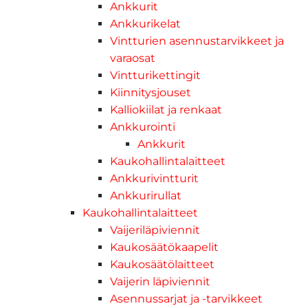
Ankkurit
Ankkurikelat
Vintturien asennustarvikkeet ja
varaosat
Vintturikettingit
Kiinnitysjouset
Kalliokiilat ja renkaat
Ankkurointi
Ankkurit
Kaukohallintalaitteet
Ankkurivintturit
Ankkurirullat
Kaukohallintalaitteet
Vaijeriläpiviennit
Kaukosäätökaapelit
Kaukosäätölaitteet
Vaijerin läpiviennit
Asennussarjat ja -tarvikkeet