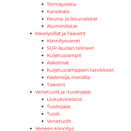
Törmäyslista
Kansikate
Reuna- ja ikkunalistat
Alumiinilistat
Kävelysillat ja Taavetit
Kiinnitysvarret
SUP-laudan telineet
Kuljetusrampit
Askelmat
Kuljetusramppien tarvikkeet
Kädensija, metallia
Taavetit
Venetuolit ja -tuolinjalat
Liukukoneistot
Tuolinjalat
Tuolit
Venetuolit
Veneen kiinnitys