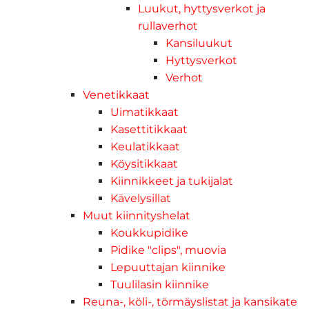
Luukut, hyttysverkot ja
rullaverhot
Kansiluukut
Hyttysverkot
Verhot
Venetikkaat
Uimatikkaat
Kasettitikkaat
Keulatikkaat
Köysitikkaat
Kiinnikkeet ja tukijalat
Kävelysillat
Muut kiinnityshelat
Koukkupidike
Pidike "clips", muovia
Lepuuttajan kiinnike
Tuulilasin kiinnike
Reuna-, köli-, törmäyslistat ja kansikate