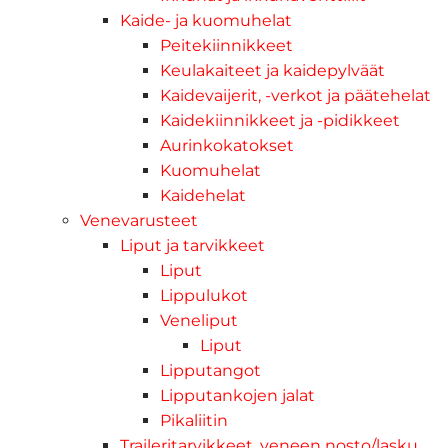
Kaide- ja kuomuhelat
Peitekiinnikkeet
Keulakaiteet ja kaidepylväät
Kaidevaijerit, -verkot ja päätehelat
Kaidekiinnikkeet ja -pidikkeet
Aurinkokatokset
Kuomuhelat
Kaidehelat
Venevarusteet
Liput ja tarvikkeet
Liput
Lippulukot
Veneliput
Liput
Lipputangot
Lipputankojen jalat
Pikaliitin
Traileritarvikkeet, veneen nosto/lasku