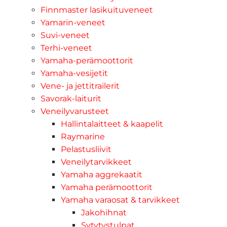
Finnmaster lasikuituveneet
Yamarin-veneet
Suvi-veneet
Terhi-veneet
Yamaha-perämoottorit
Yamaha-vesijetit
Vene- ja jettitrailerit
Savorak-laiturit
Veneilyvarusteet
Hallintalaitteet & kaapelit
Raymarine
Pelastusliivit
Veneilytarvikkeet
Yamaha aggrekaatit
Yamaha perämoottorit
Yamaha varaosat & tarvikkeet
Jakohihnat
Sytytystulpat