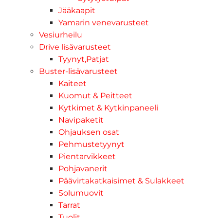
Jääkaapit
Yamarin venevarusteet
Vesiurheilu
Drive lisävarusteet
Tyynyt,Patjat
Buster-lisävarusteet
Kaiteet
Kuomut & Peitteet
Kytkimet & Kytkinpaneeli
Navipaketit
Ohjauksen osat
Pehmustetyynyt
Pientarvikkeet
Pohjavanerit
Päävirtakatkaisimet & Sulakkeet
Solumuovit
Tarrat
Tuolit