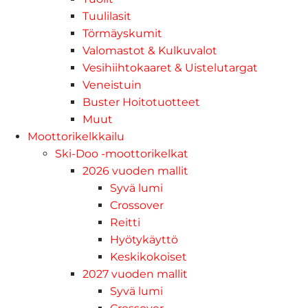
Tuulilasit
Törmäyskumit
Valomastot & Kulkuvalot
Vesihiihtokaaret & Uistelutargat
Veneistuin
Buster Hoitotuotteet
Muut
Moottorikelkkailu
Ski-Doo -moottorikelkat
2026 vuoden mallit
Syvä lumi
Crossover
Reitti
Hyötykäyttö
Keskikokoiset
2027 vuoden mallit
Syvä lumi