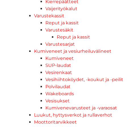
Kierrepäätteet
Vaijerityökalut
Varustekassit
Reput ja kassit
Varustesäkit
Reput ja kassit
Varustesarjat
Kumiveneet ja vesiurheiluvälineet
Kumiveneet
SUP-laudat
Vesirenkaat
Vesihiihtoköydet, -koukut ja -peilit
Polvilaudat
Wakeboards
Vesisukset
Kumivenevarusteet ja -varaosat
Luukut, hyttysverkot ja rullaverhot
Moottoritarvikkeet