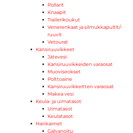
Pollarit
Knaapit
Trailerikoukut
Venerenkaat ja silmukkapultit/-
ruuvit
Vetourat
Kansiruuvikkeet
Jätevesi
Kansiruuvikkeiden varaosat
Muoviseokset
Polttoaine
Kansiruuvikkeitten varaosat
Makea vesi
Keula- ja uimatasot
Uimatasot
Keulatasot
Hankaimet
Galvanoitu