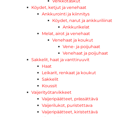
Verkkotaskut
Köydet, ketjut ja venehaat
Ankkurointi ja kiinnitys
Köydet, narut ja ankkuriliinat
Ankkurikelat
Melat, airot ja venehaat
Venehaat ja koukut
Vene- ja poijuhaat
Venehaat ja poijuhaat
Sakkelit, haat ja vanttiruuvit
Haat
Leikarit, renkaat ja koukut
Sakkelit
Koussit
Vaijerityötarvikkeet
Vaijeripäätteet, prässättävä
Vaijerilukot, puristettava
Vaijeripäätteet, kiristettävä