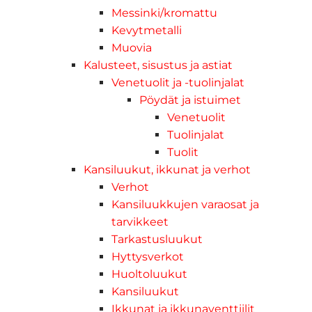
Messinki/kromattu
Kevytmetalli
Muovia
Kalusteet, sisustus ja astiat
Venetuolit ja -tuolinjalat
Pöydät ja istuimet
Venetuolit
Tuolinjalat
Tuolit
Kansiluukut, ikkunat ja verhot
Verhot
Kansiluukkujen varaosat ja
tarvikkeet
Tarkastusluukut
Hyttysverkot
Huoltoluukut
Kansiluukut
Ikkunat ja ikkunaventtiilit