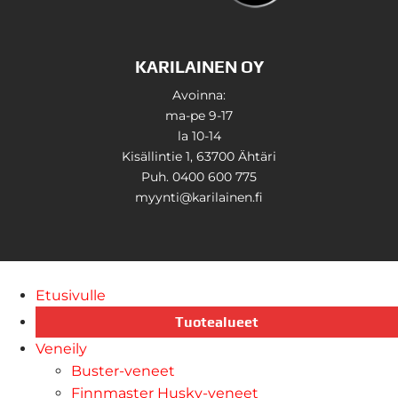
KARILAINEN OY
Avoinna:
ma-pe 9-17
la 10-14
Kisällintie 1, 63700 Ähtäri
Puh. 0400 600 775
myynti@karilainen.fi
Etusivulle
Tuotealueet
Veneily
Buster-veneet
Finnmaster Husky-veneet