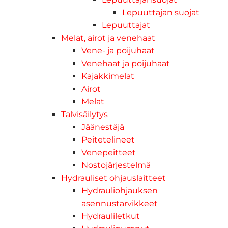
Lepuuttajan suojat
Lepuuttajat
Melat, airot ja venehaat
Vene- ja poijuhaat
Venehaat ja poijuhaat
Kajakkimelat
Airot
Melat
Talvisäilytys
Jäänestäjä
Peitetelineet
Venepeitteet
Nostojärjestelmä
Hydrauliset ohjauslaitteet
Hydrauliohjauksen
asennustarvikkeet
Hydrauliletkut