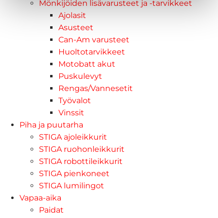
Mönkijöiden lisävarusteet ja -tarvikkeet
Ajolasit
Asusteet
Can-Am varusteet
Huoltotarvikkeet
Motobatt akut
Puskulevyt
Rengas/Vannesetit
Työvalot
Vinssit
Piha ja puutarha
STIGA ajoleikkurit
STIGA ruohonleikkurit
STIGA robottileikkurit
STIGA pienkoneet
STIGA lumilingot
Vapaa-aika
Paidat