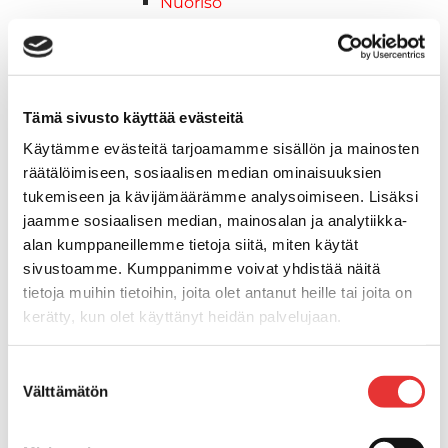
Nuoriso
Kelkkavarusteet & tarvikkeet
AJOASUT
Ajohanskat
Ajolasit
Tämä sivusto käyttää evästeitä
Huoltotarvikkeet
Käytämme evästeitä tarjoamamme sisällön ja mainosten
Kelkkatarvikkeet
räätälöimiseen, sosiaalisen median ominaisuuksien
Kengät
tukemiseen ja kävijämäärämme analysoimiseen. Lisäksi
Kypärät
jaamme sosiaalisen median, mainosalan ja analytiikka-
Lynx
alan kumppaneillemme tietoja siitä, miten käytät
Lynx ajovarusteet
sivustoamme. Kumppanimme voivat yhdistää näitä
Ajohousut
tietoja muihin tietoihin, joita olet antanut heille tai joita on
Ajotakit
kerätty, kun olet käyttänyt heidän palvelujaan.
HAALARIT
Lynx vapaa-ajan asusteet
Lisätietoja:
karilainen.fi/tietosuoja
Suostumuksen
Lynx asusteet
Välttämätön
valinta
Lynx vaatetus
Ski-Doo