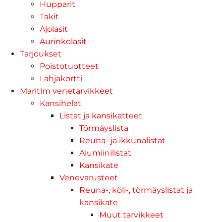
Hupparit
Takit
Ajolasit
Aurinkolasit
Tarjoukset
Poistotuotteet
Lahjakortti
Maritim venetarvikkeet
Kansihelat
Listat ja kansikatteet
Törmäyslista
Reuna- ja ikkunalistat
Alumiinilistat
Kansikate
Venevarusteet
Reuna-, köli-, törmäyslistat ja
kansikate
Muut tarvikkeet