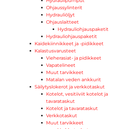
Hydraulipumput
Ohjaussylinterit
Hydrauliöljyt
Ohjauslaitteet
Hydrauliohjauspaketit
Hydrauliohjauspaketit
Kaidekiinnikkeet ja -pidikkeet
Kalastusvarusteet
Vieherasiat- ja pidikkeet
Vapatelineet
Muut tarvikkeet
Matalan veden ankkurit
Säilytyslokerot ja verkkotaskut
Kotelot, vesitiiviit kotelot ja
tavarataskut
Kotelot ja tavarataskut
Verkkotaskut
Muut tarvikkeet