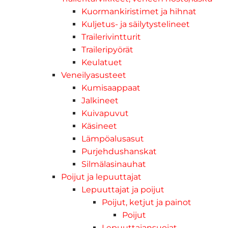
Kuormankiristimet ja hihnat
Kuljetus- ja säilytystelineet
Trailerivintturit
Traileripyörät
Keulatuet
Veneilyasusteet
Kumisaappaat
Jalkineet
Kuivapuvut
Käsineet
Lämpöalusasut
Purjehdushanskat
Silmälasinauhat
Poijut ja lepuuttajat
Lepuuttajat ja poijut
Poijut, ketjut ja painot
Poijut
Lepuuttajansuojat