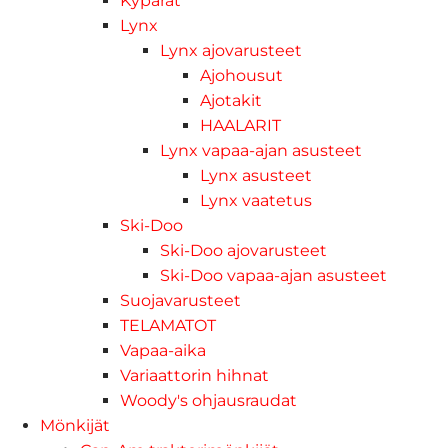
Kypärät
Lynx
Lynx ajovarusteet
Ajohousut
Ajotakit
HAALARIT
Lynx vapaa-ajan asusteet
Lynx asusteet
Lynx vaatetus
Ski-Doo
Ski-Doo ajovarusteet
Ski-Doo vapaa-ajan asusteet
Suojavarusteet
TELAMATOT
Vapaa-aika
Variaattorin hihnat
Woody's ohjausraudat
Mönkijät