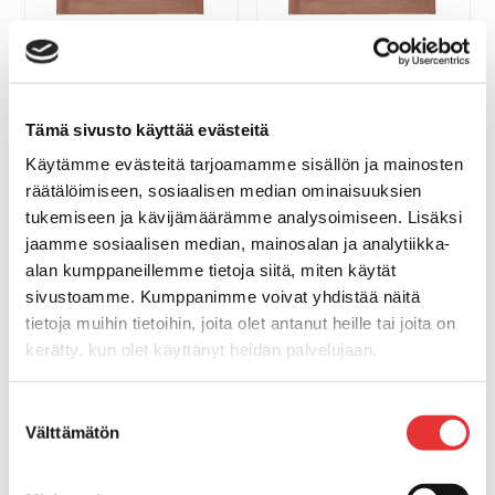
VENTTIILIRITILÄ TIIKKIÄ
VENTTIILIRITILÄ TIIKKIÄ
28X16CM
15,1X12,5CM
31,00 €
19,10 €
Tämä sivusto käyttää evästeitä
OSTA
OSTA
Käytämme evästeitä tarjoamamme sisällön ja mainosten
räätälöimiseen, sosiaalisen median ominaisuuksien
tukemiseen ja kävijämäärämme analysoimiseen. Lisäksi
jaamme sosiaalisen median, mainosalan ja analytiikka-
alan kumppaneillemme tietoja siitä, miten käytät
sivustoamme. Kumppanimme voivat yhdistää näitä
tietoja muihin tietoihin, joita olet antanut heille tai joita on
VENTTIILIRITILÄ TIIKKIÄ
VENTTIILIRITILÄ TIIKKIÄ
23X41CM
23X19CM
kerätty, kun olet käyttänyt heidän palvelujaan.
55,00 €
28,70 €
Lisätietoja:
karilainen.fi/tietosuoja
Suostumuksen
OSTA
OSTA
Välttämätön
valinta
Näytä kaikki Venttiiliritilät, tiikkiä »