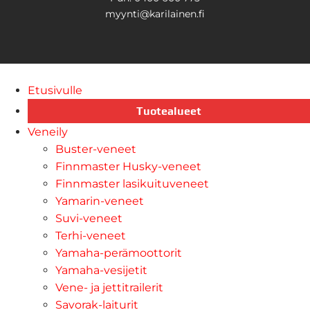
myynti@karilainen.fi
Etusivulle
Tuotealueet
Veneily
Buster-veneet
Finnmaster Husky-veneet
Finnmaster lasikuituveneet
Yamarin-veneet
Suvi-veneet
Terhi-veneet
Yamaha-perämoottorit
Yamaha-vesijetit
Vene- ja jettitrailerit
Savorak-laiturit