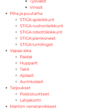
Työvalot
Vinssit
Piha ja puutarha
STIGA ajoleikkurit
STIGA ruohonleikkurit
STIGA robottileikkurit
STIGA pienkoneet
STIGA lumilingot
Vapaa-aika
Paidat
Hupparit
Takit
Ajolasit
Aurinkolasit
Tarjoukset
Poistotuotteet
Lahjakortti
Maritim venetarvikkeet