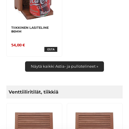
TIIKKINEN LASITELINE
86MM
54,00 €
OSTA
Näytä kaikki Astia- ja pullotelineet »
Venttiiliritilät, tiikkiä