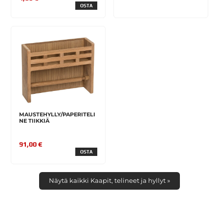
OSTA
MAUSTEHYLLY/PAPERITELI
NE TIIKKIÄ
91,00 €
OSTA
Näytä kaikki Kaapit, telineet ja hyllyt »