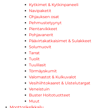
Kytkimet & Kytkinpaneeli
Navipaketit
Ohjauksen osat
Pehmustetyynyt
Pientarvikkeet
Pohjavanerit
Päävirtakatkaisimet & Sulakkeet
Solumuovit
Tarrat
Tuolit
Tuulilasit
Törmäyskumit
Valomastot & Kulkuvalot
Vesihiihtokaaret & Uistelutargat
Veneistuin
Buster Hoitotuotteet
Muut
Moottorikelkkailu