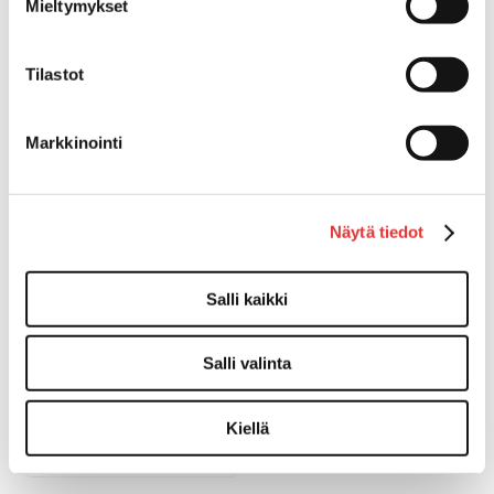
Mieltymykset
Tilastot
Peilit
Markkinointi
Näytä tiedot
Salli kaikki
Salli valinta
TIIKKINEN PEILI,
SUORAKAIDE
Kiellä
64,00 €
OSTA