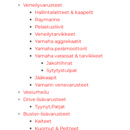
Veneilyvarusteet
Hallintalaitteet & kaapelit
Raymarine
Pelastusliivit
Veneilytarvikkeet
Yamaha aggrekaatit
Yamaha perämoottorit
Yamaha varaosat & tarvikkeet
Jakohihnat
Sytytystulpat
Jääkaapit
Yamarin venevarusteet
Vesiurheilu
Drive lisävarusteet
Tyynyt,Patjat
Buster-lisävarusteet
Kaiteet
Kuomut & Peitteet