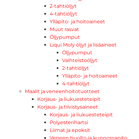
2-tahtiöljyt
4-tahtiöljyt
Ylläpito- ja hoitoaineet
Muut rasvat
Öljypumput
Liqui Moly öljyt ja lisäaineet
Öljypumput
Vaihteistoöljyt
2-tahtiöljyt
Ylläpito- ja hoitoaineet
4-tahtiöljyt
Maalit ja veneenhoitotuotteet
Korjaus- ja liukuesteteipit
Korjaus- ja tiivistysaineet
Korjaus- ja liukuesteteipit
Polyesterihartsi
Liimat ja epoksit
Veneen huolto ja kunnossapito