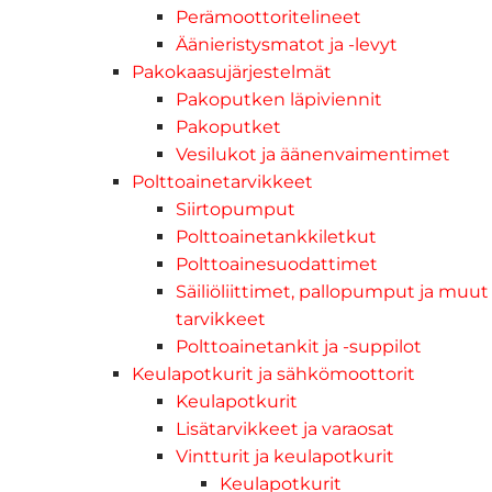
Perämoottoritelineet
Äänieristysmatot ja -levyt
Pakokaasujärjestelmät
Pakoputken läpiviennit
Pakoputket
Vesilukot ja äänenvaimentimet
Polttoainetarvikkeet
Siirtopumput
Polttoainetankkiletkut
Polttoainesuodattimet
Säiliöliittimet, pallopumput ja muut
tarvikkeet
Polttoainetankit ja -suppilot
Keulapotkurit ja sähkömoottorit
Keulapotkurit
Lisätarvikkeet ja varaosat
Vintturit ja keulapotkurit
Keulapotkurit