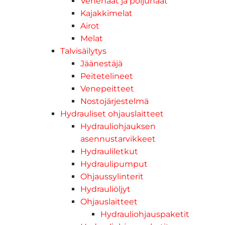
Venehaat ja poijuhaat
Kajakkimelat
Airot
Melat
Talvisäilytys
Jäänestäjä
Peitetelineet
Venepeitteet
Nostojärjestelmä
Hydrauliset ohjauslaitteet
Hydrauliohjauksen
asennustarvikkeet
Hydrauliletkut
Hydraulipumput
Ohjaussylinterit
Hydrauliöljyt
Ohjauslaitteet
Hydrauliohjauspaketit