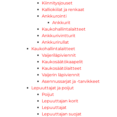
Kiinnitysjouset
Kalliokiilat ja renkaat
Ankkurointi
Ankkurit
Kaukohallintalaitteet
Ankkurivintturit
Ankkurirullat
Kaukohallintalaitteet
Vaijeriläpiviennit
Kaukosäätökaapelit
Kaukosäätölaitteet
Vaijerin läpiviennit
Asennussarjat ja -tarvikkeet
Lepuuttajat ja poijut
Poijut
Lepuuttajan korit
Lepuuttajat
Lepuuttajan suojat