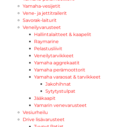
Yamaha-vesijetit
Vene- ja jettitrailerit
Savorak-laiturit
Veneilyvarusteet
Hallintalaitteet & kaapelit
Raymarine
Pelastusliivit
Veneilytarvikkeet
Yamaha aggrekaatit
Yamaha perämoottorit
Yamaha varaosat & tarvikkeet
Jakohihnat
Sytytystulpat
Jääkaapit
Yamarin venevarusteet
Vesiurheilu
Drive lisävarusteet
Tyynyt,Patjat