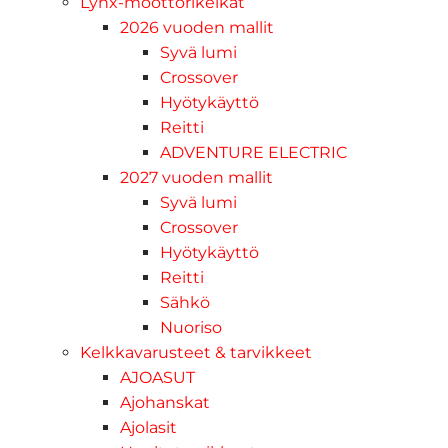
Lynx-moottorikelkat
2026 vuoden mallit
Syvä lumi
Crossover
Hyötykäyttö
Reitti
ADVENTURE ELECTRIC
2027 vuoden mallit
Syvä lumi
Crossover
Hyötykäyttö
Reitti
Sähkö
Nuoriso
Kelkkavarusteet & tarvikkeet
AJOASUT
Ajohanskat
Ajolasit