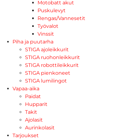
Motobatt akut
Puskulevyt
Rengas/Vannesetit
Työvalot
Vinssit
Piha ja puutarha
STIGA ajoleikkurit
STIGA ruohonleikkurit
STIGA robottileikkurit
STIGA pienkoneet
STIGA lumilingot
Vapaa-aika
Paidat
Hupparit
Takit
Ajolasit
Aurinkolasit
Tarjoukset