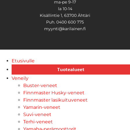
ma-pe 9-17
la 10-14
Kisällintie 1, 63700 Ähtäri
Puh. 0400 600 775
myynti@karilainen.fi
Etusivulle
Tuotealueet
Veneily
Buster-veneet
Finnmaster Husky-veneet
Finnmaster lasikuituveneet
Yamarin-veneet
Suvi-veneet
Terhi-veneet
Yamaha-perämoottorit