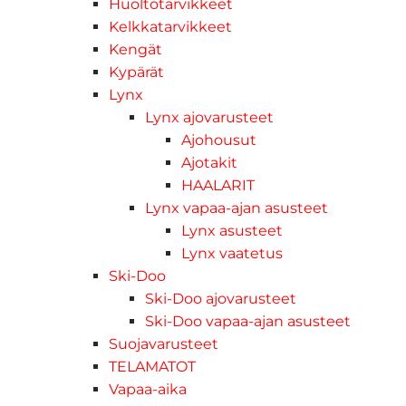
Huoltotarvikkeet
Kelkkatarvikkeet
Kengät
Kypärät
Lynx
Lynx ajovarusteet
Ajohousut
Ajotakit
HAALARIT
Lynx vapaa-ajan asusteet
Lynx asusteet
Lynx vaatetus
Ski-Doo
Ski-Doo ajovarusteet
Ski-Doo vapaa-ajan asusteet
Suojavarusteet
TELAMATOT
Vapaa-aika