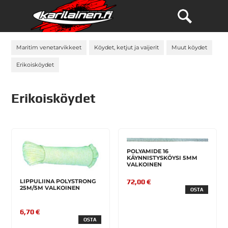
Maritim venetarvikkeet
Köydet, ketjut ja vaijerit
Muut köydet
Erikoisköydet
Erikoisköydet
POLYAMIDE 16
KÄYNNISTYSKÖYSI 5MM
VALKOINEN
72,00 €
LIPPULIINA POLYSTRONG
25M/5M VALKOINEN
OSTA
6,70 €
OSTA