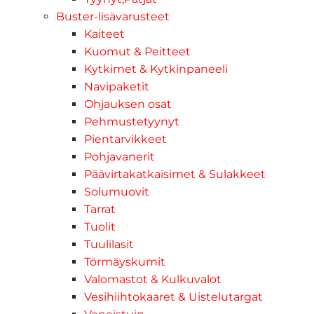
Buster-lisävarusteet
Kaiteet
Kuomut & Peitteet
Kytkimet & Kytkinpaneeli
Navipaketit
Ohjauksen osat
Pehmustetyynyt
Pientarvikkeet
Pohjavanerit
Päävirtakatkaisimet & Sulakkeet
Solumuovit
Tarrat
Tuolit
Tuulilasit
Törmäyskumit
Valomastot & Kulkuvalot
Vesihiihtokaaret & Uistelutargat