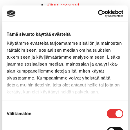
Kiinnitysvarret
SUP-laudan telineet
Kuljetusrampit
Askelmat
Kuljetusramppien tarvikkeet
Tämä sivusto käyttää evästeitä
Kädensija, metallia
Käytämme evästeitä tarjoamamme sisällön ja mainosten
Taavetit
räätälöimiseen, sosiaalisen median ominaisuuksien
Venetuolit ja -tuolinjalat
tukemiseen ja kävijämäärämme analysoimiseen. Lisäksi
Liukukoneistot
jaamme sosiaalisen median, mainosalan ja analytiikka-
Tuolinjalat
alan kumppaneillemme tietoja siitä, miten käytät
Tuolit
sivustoamme. Kumppanimme voivat yhdistää näitä
Venetuolit
tietoja muihin tietoihin, joita olet antanut heille tai joita on
Veneen kiinnitys
kerätty, kun olet käyttänyt heidän palvelujaan.
Pollarit
Lisätietoja:
karilainen.fi/tietosuoja
Knaapit
Suostumuksen
Trailerikoukut
Välttämätön
valinta
Venerenkaat ja silmukkapultit/-
ruuvit