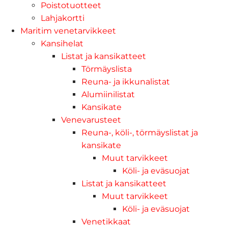
Poistotuotteet
Lahjakortti
Maritim venetarvikkeet
Kansihelat
Listat ja kansikatteet
Törmäyslista
Reuna- ja ikkunalistat
Alumiinilistat
Kansikate
Venevarusteet
Reuna-, köli-, törmäyslistat ja
kansikate
Muut tarvikkeet
Köli- ja eväsuojat
Listat ja kansikatteet
Muut tarvikkeet
Köli- ja eväsuojat
Venetikkaat