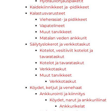
Hydrauliohjauspaketit
Kaidekiinnikkeet ja -pidikkeet
Kalastusvarusteet
Vieherasiat- ja pidikkeet
Vapatelineet
Muut tarvikkeet
Matalan veden ankkurit
Säilytyslokerot ja verkkotaskut
Kotelot, vesitiiviit kotelot ja
tavarataskut
Kotelot ja tavarataskut
Verkkotaskut
Muut tarvikkeet
Verkkotaskut
Köydet, ketjut ja venehaat
Ankkurointi ja kiinnitys
Köydet, narut ja ankkuriliinat
Ankkurikelat