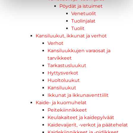
Pöydät ja istuimet
Venetuolit
Tuolinjalat
Tuolit
Kansiluukut, ikkunat ja verhot
Verhot
Kansiluukkujen varaosat ja
tarvikkeet
Tarkastusluukut
Hyttysverkot
Huoltoluukut
Kansiluukut
Ikkunat ja ikkunaventtiilit
Kaide- ja kuomuhelat
Peitekiinnikkeet
Keulakaiteet ja kaidepylväät
Kaidevaijerit, -verkot ja päätehelat
Kaidekiinnikkeet ja -pidikkeet