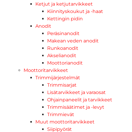
Ketjut ja ketjutarvikkeet
Kiinnityskoukut ja -haat
Kettingin pidin
Anodit
Peräsinanodit
Makean veden anodit
Runkoanodit
Akselianodit
Moottorianodit
Moottoritarvikkeet
Trimmijärjestelmät
Trimmisarjat
Lisätarvikkeet ja varaosat
Ohjainpaneelit ja tarvikkeet
Trimmisäätimet ja -levyt
Trimmievät
Muut moottoritarvikkeet
Siipipyörät