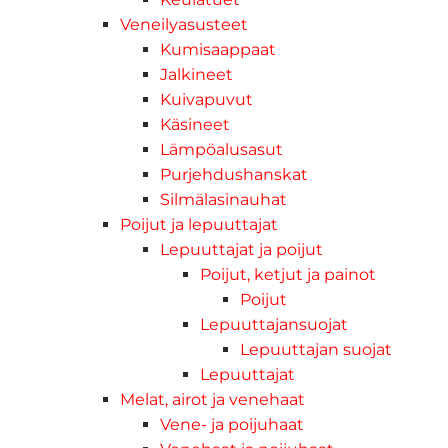
Veneilyasusteet
Kumisaappaat
Jalkineet
Kuivapuvut
Käsineet
Lämpöalusasut
Purjehdushanskat
Silmälasinauhat
Poijut ja lepuuttajat
Lepuuttajat ja poijut
Poijut, ketjut ja painot
Poijut
Lepuuttajansuojat
Lepuuttajan suojat
Lepuuttajat
Melat, airot ja venehaat
Vene- ja poijuhaat