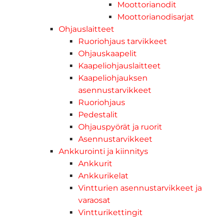
Moottorianodit
Moottorianodisarjat
Ohjauslaitteet
Ruoriohjaus tarvikkeet
Ohjauskaapelit
Kaapeliohjauslaitteet
Kaapeliohjauksen
asennustarvikkeet
Ruoriohjaus
Pedestalit
Ohjauspyörät ja ruorit
Asennustarvikkeet
Ankkurointi ja kiinnitys
Ankkurit
Ankkurikelat
Vintturien asennustarvikkeet ja
varaosat
Vintturikettingit