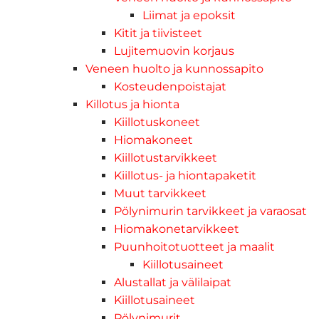
Liimat ja epoksit
Kitit ja tiivisteet
Lujitemuovin korjaus
Veneen huolto ja kunnossapito
Kosteudenpoistajat
Killotus ja hionta
Kiillotuskoneet
Hiomakoneet
Kiillotustarvikkeet
Kiillotus- ja hiontapaketit
Muut tarvikkeet
Pölynimurin tarvikkeet ja varaosat
Hiomakonetarvikkeet
Puunhoitotuotteet ja maalit
Kiillotusaineet
Alustallat ja välilaipat
Kiillotusaineet
Pölynimurit