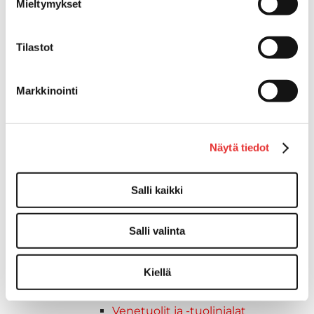
Mieltymykset
Vetourat
Kansiruuvikkeet
Tilastot
Jätevesi
Kansiruuvikkeiden varaosat
Muoviseokset
Markkinointi
Polttoaine
Kansiruuvikkeitten varaosat
Makea vesi
Näytä tiedot
Keula- ja uimatasot
Uimatasot
Keulatasot
Salli kaikki
Hankaimet
Galvanoitu
Salli valinta
Messinki/kromattu
Kevytmetalli
Kiellä
Muovia
Kalusteet, sisustus ja astiat
Venetuolit ja -tuolinjalat