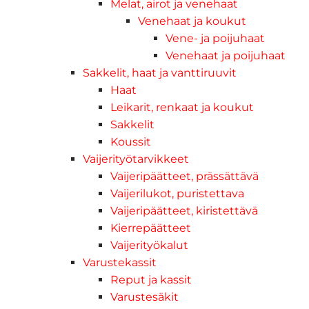
Melat, airot ja venehaat
Venehaat ja koukut
Vene- ja poijuhaat
Venehaat ja poijuhaat
Sakkelit, haat ja vanttiruuvit
Haat
Leikarit, renkaat ja koukut
Sakkelit
Koussit
Vaijerityötarvikkeet
Vaijeripäätteet, prässättävä
Vaijerilukot, puristettava
Vaijeripäätteet, kiristettävä
Kierrepäätteet
Vaijerityökalut
Varustekassit
Reput ja kassit
Varustesäkit