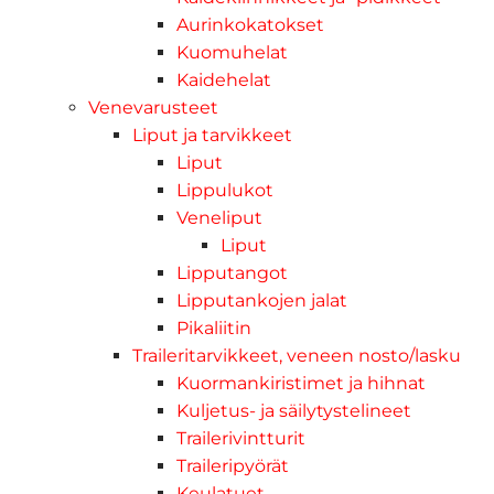
Aurinkokatokset
Kuomuhelat
Kaidehelat
Venevarusteet
Liput ja tarvikkeet
Liput
Lippulukot
Veneliput
Liput
Lipputangot
Lipputankojen jalat
Pikaliitin
Traileritarvikkeet, veneen nosto/lasku
Kuormankiristimet ja hihnat
Kuljetus- ja säilytystelineet
Trailerivintturit
Traileripyörät
Keulatuet