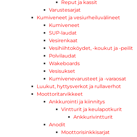
Reput ja kassit
Varustesarjat
Kumiveneet ja vesiurheiluvälineet
Kumiveneet
SUP-laudat
Vesirenkaat
Vesihiihtoköydet, -koukut ja -peilit
Polvilaudat
Wakeboards
Vesisukset
Kumivenevarusteet ja -varaosat
Luukut, hyttysverkot ja rullaverhot
Moottoritarvikkeet
Ankkurointi ja kiinnitys
Vintturit ja keulapotkurit
Ankkurivintturit
Anodit
Moottorisinkkisarjat