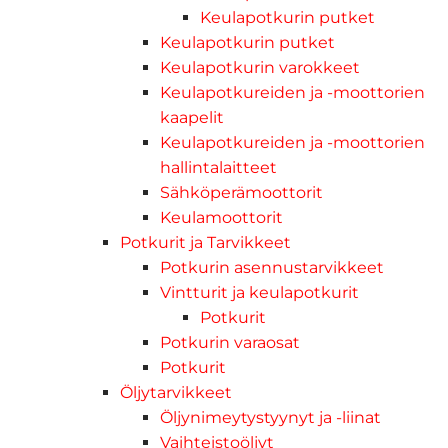
Keulapotkurin putket
Keulapotkurin putket
Keulapotkurin varokkeet
Keulapotkureiden ja -moottorien
kaapelit
Keulapotkureiden ja -moottorien
hallintalaitteet
Sähköperämoottorit
Keulamoottorit
Potkurit ja Tarvikkeet
Potkurin asennustarvikkeet
Vintturit ja keulapotkurit
Potkurit
Potkurin varaosat
Potkurit
Öljytarvikkeet
Öljynimeytystyynyt ja -liinat
Vaihteistoöljyt