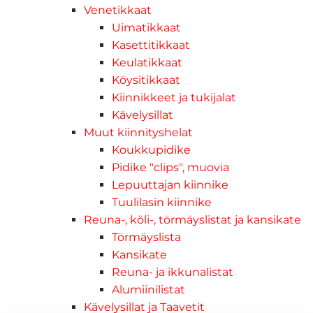
Venetikkaat
Uimatikkaat
Kasettitikkaat
Keulatikkaat
Köysitikkaat
Kiinnikkeet ja tukijalat
Kävelysillat
Muut kiinnityshelat
Koukkupidike
Pidike "clips", muovia
Lepuuttajan kiinnike
Tuulilasin kiinnike
Reuna-, köli-, törmäyslistat ja kansikate
Törmäyslista
Kansikate
Reuna- ja ikkunalistat
Alumiinilistat
Kävelysillat ja Taavetit