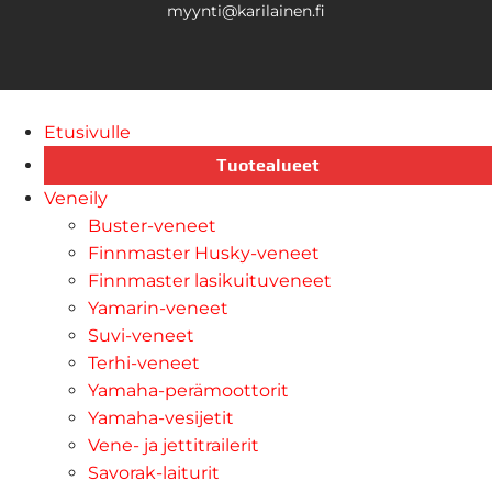
myynti@karilainen.fi
Etusivulle
Tuotealueet
Veneily
Buster-veneet
Finnmaster Husky-veneet
Finnmaster lasikuituveneet
Yamarin-veneet
Suvi-veneet
Terhi-veneet
Yamaha-perämoottorit
Yamaha-vesijetit
Vene- ja jettitrailerit
Savorak-laiturit