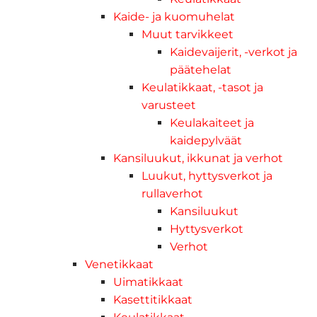
Kaide- ja kuomuhelat
Muut tarvikkeet
Kaidevaijerit, -verkot ja
päätehelat
Keulatikkaat, -tasot ja
varusteet
Keulakaiteet ja
kaidepylväät
Kansiluukut, ikkunat ja verhot
Luukut, hyttysverkot ja
rullaverhot
Kansiluukut
Hyttysverkot
Verhot
Venetikkaat
Uimatikkaat
Kasettitikkaat