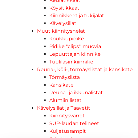
Keulatikkaat
Köysitikkaat
Kiinnikkeet ja tukijalat
Kävelysillat
Muut kiinnityshelat
Koukkupidike
Pidike "clips", muovia
Lepuuttajan kiinnike
Tuulilasin kiinnike
Reuna-, köli-, törmäyslistat ja kansikate
Törmäyslista
Kansikate
Reuna- ja ikkunalistat
Alumiinilistat
Kävelysillat ja Taavetit
Kiinnitysvarret
SUP-laudan telineet
Kuljetusrampit