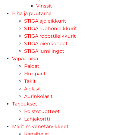
Vinssit
Piha ja puutarha
STIGA ajoleikkurit
STIGA ruohonleikkurit
STIGA robottileikkurit
STIGA pienkoneet
STIGA lumilingot
Vapaa-aika
Paidat
Hupparit
Takit
Ajolasit
Aurinkolasit
Tarjoukset
Poistotuotteet
Lahjakortti
Maritim venetarvikkeet
Kansihelat