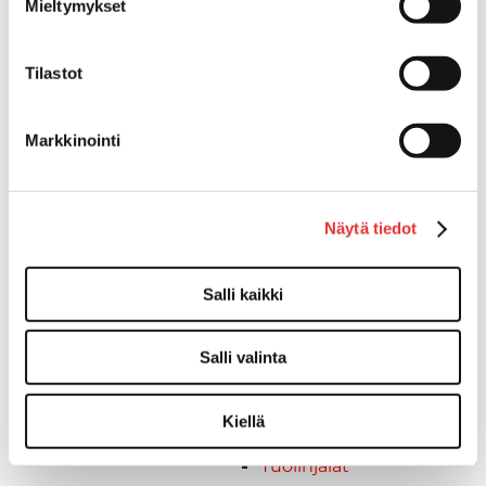
Kansiruuvikkeiden varaosat
Mieltymykset
Muoviseokset
Polttoaine
Tilastot
Kansiruuvikkeitten varaosat
Makea vesi
Markkinointi
Keula- ja uimatasot
Uimatasot
Keulatasot
Hankaimet
Näytä tiedot
Galvanoitu
Messinki/kromattu
Salli kaikki
Kevytmetalli
Muovia
Kalusteet, sisustus ja astiat
Salli valinta
Venetuolit ja -tuolinjalat
Pöydät ja istuimet
Kiellä
Venetuolit
Tuolinjalat