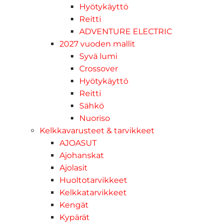
Hyötykäyttö
Reitti
ADVENTURE ELECTRIC
2027 vuoden mallit
Syvä lumi
Crossover
Hyötykäyttö
Reitti
Sähkö
Nuoriso
Kelkkavarusteet & tarvikkeet
AJOASUT
Ajohanskat
Ajolasit
Huoltotarvikkeet
Kelkkatarvikkeet
Kengät
Kypärät