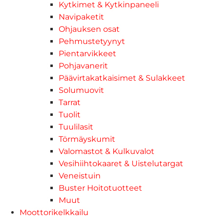
Kytkimet & Kytkinpaneeli
Navipaketit
Ohjauksen osat
Pehmustetyynyt
Pientarvikkeet
Pohjavanerit
Päävirtakatkaisimet & Sulakkeet
Solumuovit
Tarrat
Tuolit
Tuulilasit
Törmäyskumit
Valomastot & Kulkuvalot
Vesihiihtokaaret & Uistelutargat
Veneistuin
Buster Hoitotuotteet
Muut
Moottorikelkkailu