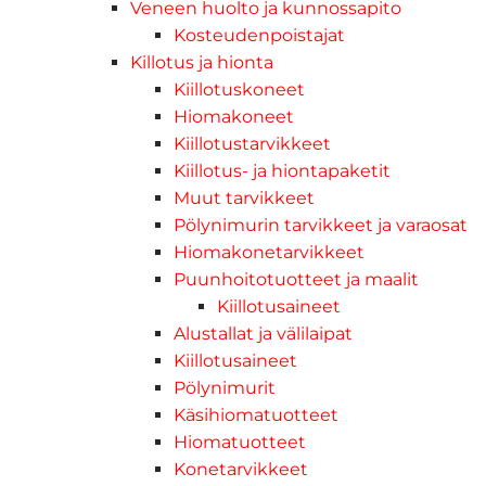
Veneen huolto ja kunnossapito
Kosteudenpoistajat
Killotus ja hionta
Kiillotuskoneet
Hiomakoneet
Kiillotustarvikkeet
Kiillotus- ja hiontapaketit
Muut tarvikkeet
Pölynimurin tarvikkeet ja varaosat
Hiomakonetarvikkeet
Puunhoitotuotteet ja maalit
Kiillotusaineet
Alustallat ja välilaipat
Kiillotusaineet
Pölynimurit
Käsihiomatuotteet
Hiomatuotteet
Konetarvikkeet