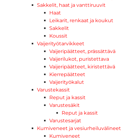
Sakkelit, haat ja vanttiruuvit
Haat
Leikarit, renkaat ja koukut
Sakkelit
Koussit
Vaijerityötarvikkeet
Vaijeripäätteet, prässättävä
Vaijerilukot, puristettava
Vaijeripäätteet, kiristettävä
Kierrepäätteet
Vaijerityökalut
Varustekassit
Reput ja kassit
Varustesäkit
Reput ja kassit
Varustesarjat
Kumiveneet ja vesiurheiluvälineet
Kumiveneet