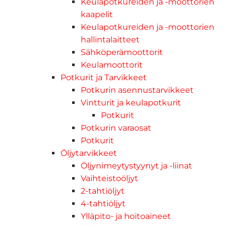
Keulapotkureiden ja -moottorien
kaapelit
Keulapotkureiden ja -moottorien
hallintalaitteet
Sähköperämoottorit
Keulamoottorit
Potkurit ja Tarvikkeet
Potkurin asennustarvikkeet
Vintturit ja keulapotkurit
Potkurit
Potkurin varaosat
Potkurit
Öljytarvikkeet
Öljynimeytystyynyt ja -liinat
Vaihteistoöljyt
2-tahtiöljyt
4-tahtiöljyt
Ylläpito- ja hoitoaineet