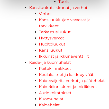
Tuolit
Kansiluukut, ikkunat ja verhot
Verhot
Kansiluukkujen varaosat ja
tarvikkeet
Tarkastusluukut
Hyttysverkot
Huoltoluukut
Kansiluukut
Ikkunat ja ikkunaventtiilit
Kaide- ja kuomuhelat
Peitekiinnikkeet
Keulakaiteet ja kaidepylväät
Kaidevaijerit, -verkot ja päätehelat
Kaidekiinnikkeet ja -pidikkeet
Aurinkokatokset
Kuomuhelat
Kaidehelat