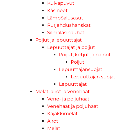
Kuivapuvut
Käsineet
Lämpöalusasut
Purjehdushanskat
Silmälasinauhat
Poijut ja lepuuttajat
Lepuuttajat ja poijut
Poijut, ketjut ja painot
Poijut
Lepuuttajansuojat
Lepuuttajan suojat
Lepuuttajat
Melat, airot ja venehaat
Vene- ja poijuhaat
Venehaat ja poijuhaat
Kajakkimelat
Airot
Melat