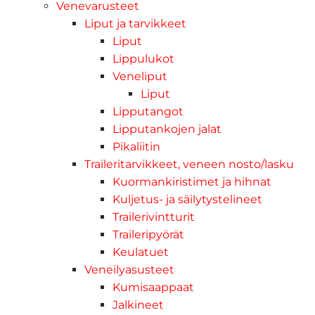
Venevarusteet
Liput ja tarvikkeet
Liput
Lippulukot
Veneliput
Liput
Lipputangot
Lipputankojen jalat
Pikaliitin
Traileritarvikkeet, veneen nosto/lasku
Kuormankiristimet ja hihnat
Kuljetus- ja säilytystelineet
Trailerivintturit
Traileripyörät
Keulatuet
Veneilyasusteet
Kumisaappaat
Jalkineet