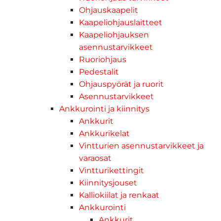
Ohjauskaapelit
Kaapeliohjauslaitteet
Kaapeliohjauksen
asennustarvikkeet
Ruoriohjaus
Pedestalit
Ohjauspyörät ja ruorit
Asennustarvikkeet
Ankkurointi ja kiinnitys
Ankkurit
Ankkurikelat
Vintturien asennustarvikkeet ja
varaosat
Vintturikettingit
Kiinnitysjouset
Kalliokiilat ja renkaat
Ankkurointi
Ankkurit