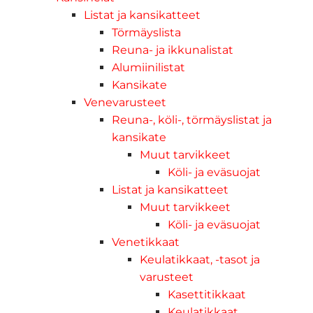
Listat ja kansikatteet
Törmäyslista
Reuna- ja ikkunalistat
Alumiinilistat
Kansikate
Venevarusteet
Reuna-, köli-, törmäyslistat ja
kansikate
Muut tarvikkeet
Köli- ja eväsuojat
Listat ja kansikatteet
Muut tarvikkeet
Köli- ja eväsuojat
Venetikkaat
Keulatikkaat, -tasot ja
varusteet
Kasettitikkaat
Keulatikkaat