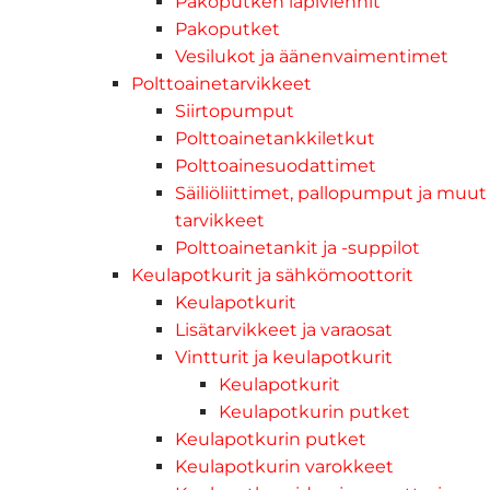
Pakoputken läpiviennit
Pakoputket
Vesilukot ja äänenvaimentimet
Polttoainetarvikkeet
Siirtopumput
Polttoainetankkiletkut
Polttoainesuodattimet
Säiliöliittimet, pallopumput ja muut
tarvikkeet
Polttoainetankit ja -suppilot
Keulapotkurit ja sähkömoottorit
Keulapotkurit
Lisätarvikkeet ja varaosat
Vintturit ja keulapotkurit
Keulapotkurit
Keulapotkurin putket
Keulapotkurin putket
Keulapotkurin varokkeet