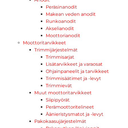
Peräsinanodit
Makean veden anodit
Runkoanodit
Akselianodit
Moottorianodit
Moottoritarvikkeet
Trimmijärjestelmät
Trimmisarjat
Lisätarvikkeet ja varaosat
Ohjainpaneelit ja tarvikkeet
Trimmisäätimet ja -levyt
Trimmievät
Muut moottoritarvikkeet
Siipipyörät
Perämoottoritelineet
Äänieristysmatot ja -levyt
Pakokaasujärjestelmät