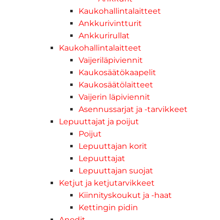
Kaukohallintalaitteet
Ankkurivintturit
Ankkurirullat
Kaukohallintalaitteet
Vaijeriläpiviennit
Kaukosäätökaapelit
Kaukosäätölaitteet
Vaijerin läpiviennit
Asennussarjat ja -tarvikkeet
Lepuuttajat ja poijut
Poijut
Lepuuttajan korit
Lepuuttajat
Lepuuttajan suojat
Ketjut ja ketjutarvikkeet
Kiinnityskoukut ja -haat
Kettingin pidin
Anodit