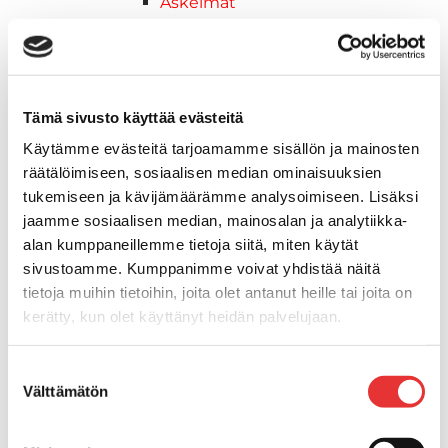
Askelmat
Kuljetusramppien tarvikkeet
Kädensija, metallia
Taavetit
Venetuolit ja -tuolinjalat
Tämä sivusto käyttää evästeitä
Liukukoneistot
Käytämme evästeitä tarjoamamme sisällön ja mainosten
Tuolinjalat
räätälöimiseen, sosiaalisen median ominaisuuksien
Tuolit
tukemiseen ja kävijämäärämme analysoimiseen. Lisäksi
Venetuolit
jaamme sosiaalisen median, mainosalan ja analytiikka-
Veneen kiinnitys
alan kumppaneillemme tietoja siitä, miten käytät
Pollarit
sivustoamme. Kumppanimme voivat yhdistää näitä
Knaapit
tietoja muihin tietoihin, joita olet antanut heille tai joita on
Trailerikoukut
kerätty, kun olet käyttänyt heidän palvelujaan.
Venerenkaat ja silmukkapultit/-
ruuvit
Lisätietoja:
karilainen.fi/tietosuoja
Suostumuksen
Vetourat
Välttämätön
valinta
Kansiruuvikkeet
Jätevesi