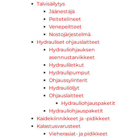
Talvisäilytys
Jäänestäjä
Peitetelineet
Venepeitteet
Nostojärjestelmä
Hydrauliset ohjauslaitteet
Hydrauliohjauksen
asennustarvikkeet
Hydrauliletkut
Hydraulipumput
Ohjaussylinterit
Hydrauliöljyt
Ohjauslaitteet
Hydrauliohjauspaketit
Hydrauliohjauspaketit
Kaidekiinnikkeet ja -pidikkeet
Kalastusvarusteet
Vieherasiat- ja pidikkeet