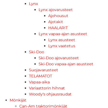
Lynx
Lynx ajovarusteet
Ajohousut
Ajotakit
HAALARIT
Lynx vapaa-ajan asusteet
Lynx asusteet
Lynx vaatetus
Ski-Doo
Ski-Doo ajovarusteet
Ski-Doo vapaa-ajan asusteet
Suojavarusteet
TELAMATOT
Vapaa-aika
Variaattorin hihnat
Woody's ohjausraudat
Mönkijät
Can-Am traktorimönkijät