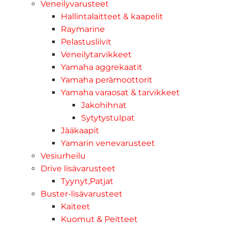
Veneilyvarusteet
Hallintalaitteet & kaapelit
Raymarine
Pelastusliivit
Veneilytarvikkeet
Yamaha aggrekaatit
Yamaha perämoottorit
Yamaha varaosat & tarvikkeet
Jakohihnat
Sytytystulpat
Jääkaapit
Yamarin venevarusteet
Vesiurheilu
Drive lisävarusteet
Tyynyt,Patjat
Buster-lisävarusteet
Kaiteet
Kuomut & Peitteet