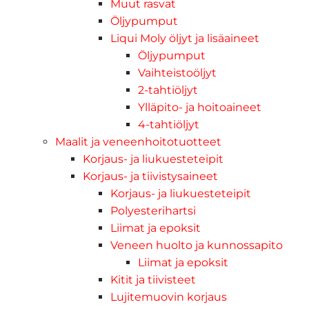
Muut rasvat
Öljypumput
Liqui Moly öljyt ja lisäaineet
Öljypumput
Vaihteistoöljyt
2-tahtiöljyt
Ylläpito- ja hoitoaineet
4-tahtiöljyt
Maalit ja veneenhoitotuotteet
Korjaus- ja liukuesteteipit
Korjaus- ja tiivistysaineet
Korjaus- ja liukuesteteipit
Polyesterihartsi
Liimat ja epoksit
Veneen huolto ja kunnossapito
Liimat ja epoksit
Kitit ja tiivisteet
Lujitemuovin korjaus