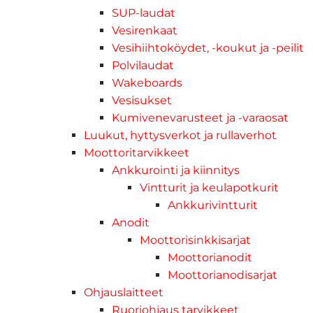
SUP-laudat
Vesirenkaat
Vesihiihtoköydet, -koukut ja -peilit
Polvilaudat
Wakeboards
Vesisukset
Kumivenevarusteet ja -varaosat
Luukut, hyttysverkot ja rullaverhot
Moottoritarvikkeet
Ankkurointi ja kiinnitys
Vintturit ja keulapotkurit
Ankkurivintturit
Anodit
Moottorisinkkisarjat
Moottorianodit
Moottorianodisarjat
Ohjauslaitteet
Ruoriohjaus tarvikkeet