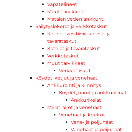
Vapatelineet
Muut tarvikkeet
Matalan veden ankkurit
Säilytyslokerot ja verkkotaskut
Kotelot, vesitiiviit kotelot ja
tavarataskut
Kotelot ja tavarataskut
Verkkotaskut
Muut tarvikkeet
Verkkotaskut
Köydet, ketjut ja venehaat
Ankkurointi ja kiinnitys
Köydet, narut ja ankkuriliinat
Ankkurikelat
Melat, airot ja venehaat
Venehaat ja koukut
Vene- ja poijuhaat
Venehaat ja poijuhaat